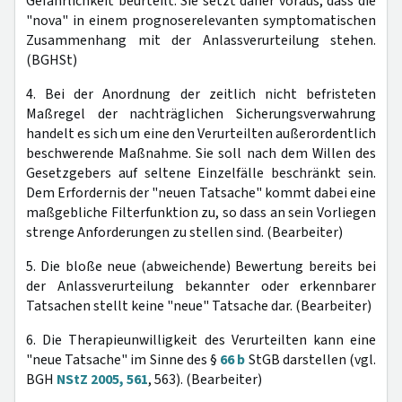
Gefährlichkeit beurteilt. Sie setzt daher voraus, dass die
"nova" in einem prognoserelevanten symptomatischen
Zusammenhang mit der Anlassverurteilung stehen.
(BGHSt)
4. Bei der Anordnung der zeitlich nicht befristeten
Maßregel der nachträglichen Sicherungsverwahrung
handelt es sich um eine den Verurteilten außerordentlich
beschwerende Maßnahme. Sie soll nach dem Willen des
Gesetzgebers auf seltene Einzelfälle beschränkt sein.
Dem Erfordernis der "neuen Tatsache" kommt dabei eine
maßgebliche Filterfunktion zu, so dass an sein Vorliegen
strenge Anforderungen zu stellen sind. (Bearbeiter)
5. Die bloße neue (abweichende) Bewertung bereits bei
der Anlassverurteilung bekannter oder erkennbarer
Tatsachen stellt keine "neue" Tatsache dar. (Bearbeiter)
6. Die Therapieunwilligkeit des Verurteilten kann eine
"neue Tatsache" im Sinne des §
66 b
StGB darstellen (vgl.
BGH
NStZ 2005, 561
, 563). (Bearbeiter)