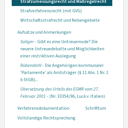
Strafzumessungsrecht und Maßregelrecht
Strafverfahrensrecht (mit GVG)
Wirtschaftsstrafrecht und Nebengebiete
Aufsätze und Anmerkungen
Saliger
- Gibt es eine Untreuemode? Die
neuere Un­treuedebatte und Möglichkeiten
einer restriktiven Aus­legung
Rübenstahl
- Die Angehörigen kommunaler
'Par­lamente' als Amtsträger (§ 11 Abs. 1 Nr. 2
b StGB)...
Übersetzung des Urteils des EGMR vom 27.
Februar 2001
- (Nr. 33354/96, Lucà v. Italien)
Verfahrensdokumen­tation
Schrifttum
Vollständige Rechtsprechung