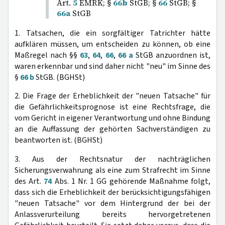
Art.
5
EMRK; §
66b
StGB; §
66
StGB; §
66a
StGB
1. Tatsachen, die ein sorgfältiger Tatrichter hätte
aufklären müssen, um entscheiden zu können, ob eine
Maßregel nach §§
63
,
64
,
66
,
66 a
StGB anzuordnen ist,
waren erkennbar und sind daher nicht "neu" im Sinne des
§
66 b
StGB. (BGHSt)
2. Die Frage der Erheblichkeit der "neuen Tatsache" für
die Gefährlichkeitsprognose ist eine Rechtsfrage, die
vom Gericht in eigener Verantwortung und ohne Bindung
an die Auffassung der gehörten Sachverständigen zu
beantworten ist. (BGHSt)
3. Aus der Rechtsnatur der nachträglichen
Sicherungsverwahrung als eine zum Strafrecht im Sinne
des Art.
74
Abs. 1 Nr. 1 GG gehörende Maßnahme folgt,
dass sich die Erheblichkeit der berücksichtigungsfähigen
"neuen Tatsache" vor dem Hintergrund der bei der
Anlassverurteilung bereits hervorgetretenen