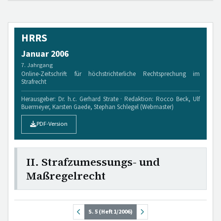
HRRS
Januar 2006
7. Jahrgang
Online-Zeitschrift für höchstrichterliche Rechtsprechung im
Strafrecht
Herausgeber: Dr. h.c. Gerhard Strate · Redaktion: Rocco Beck, Ulf
Buermeyer, Karsten Gaede, Stephan Schlegel (Webmaster)
PDF-Version
II. Strafzumessungs- und
Maßregelrecht
S. 5 (Heft 1/2006)