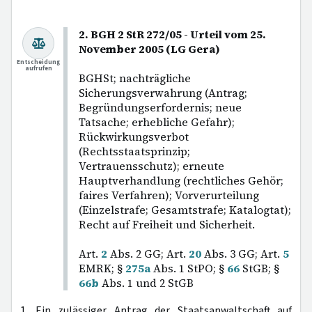
2. BGH 2 StR 272/05 - Urteil vom 25.
November 2005 (LG Gera)
Entscheidung
aufrufen
BGHSt; nachträgliche
Sicherungsverwahrung (Antrag;
Begründungserfordernis; neue
Tatsache; erhebliche Gefahr);
Rückwirkungsverbot
(Rechtsstaatsprinzip;
Vertrauensschutz); erneute
Hauptverhandlung (rechtliches Gehör;
faires Verfahren); Vorverurteilung
(Einzelstrafe; Gesamtstrafe; Katalogtat);
Recht auf Freiheit und Sicherheit.
Art.
2
Abs. 2 GG; Art.
20
Abs. 3 GG; Art.
5
EMRK; §
275a
Abs. 1 StPO; §
66
StGB; §
66b
Abs. 1 und 2 StGB
1. Ein zulässiger Antrag der Staatsanwaltschaft auf