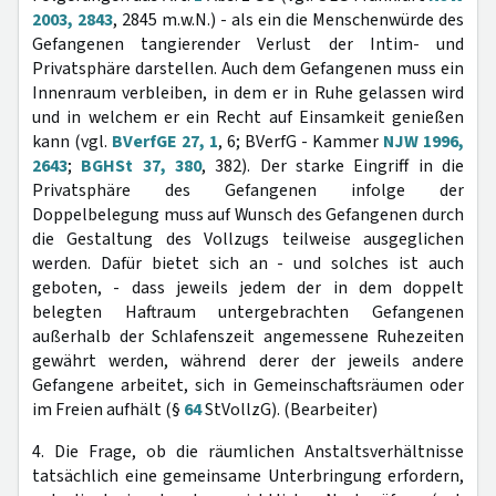
2003, 2843
, 2845 m.w.N.) - als ein die Menschenwürde des
Gefangenen tangierender Verlust der Intim- und
Privatsphäre darstellen. Auch dem Gefangenen muss ein
Innenraum verbleiben, in dem er in Ruhe gelassen wird
und in welchem er ein Recht auf Einsamkeit genießen
kann (vgl.
BVerfGE 27, 1
, 6; BVerfG - Kammer
NJW 1996,
2643
;
BGHSt 37, 380
, 382). Der starke Eingriff in die
Privatsphäre des Gefangenen infolge der
Doppelbelegung muss auf Wunsch des Gefangenen durch
die Gestaltung des Vollzugs teilweise ausgeglichen
werden. Dafür bietet sich an - und solches ist auch
geboten, - dass jeweils jedem der in dem doppelt
belegten Haftraum untergebrachten Gefangenen
außerhalb der Schlafenszeit angemessene Ruhezeiten
gewährt werden, während derer der jeweils andere
Gefangene arbeitet, sich in Gemeinschaftsräumen oder
im Freien aufhält (§
64
StVollzG). (Bearbeiter)
4. Die Frage, ob die räumlichen Anstaltsverhältnisse
tatsächlich eine gemeinsame Unterbringung erfordern,