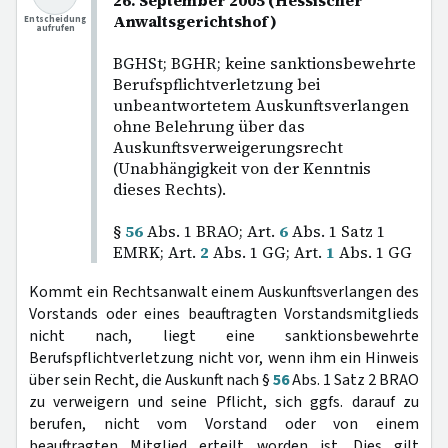
26. September 2005 (Hessischer
Anwaltsgerichtshof)
Entscheidung
aufrufen
BGHSt; BGHR; keine sanktionsbewehrte
Berufspflichtverletzung bei
unbeantwortetem Auskunftsverlangen
ohne Belehrung über das
Auskunftsverweigerungsrecht
(Unabhängigkeit von der Kenntnis
dieses Rechts).
§
56
Abs. 1 BRAO; Art.
6
Abs. 1 Satz 1
EMRK; Art.
2
Abs. 1 GG; Art.
1
Abs. 1 GG
Kommt ein Rechtsanwalt einem Auskunftsverlangen des
Vorstands oder eines beauftragten Vorstandsmitglieds
nicht nach, liegt eine sanktionsbewehrte
Berufspflichtverletzung nicht vor, wenn ihm ein Hinweis
über sein Recht, die Auskunft nach §
56
Abs. 1 Satz 2 BRAO
zu verweigern und seine Pflicht, sich ggfs. darauf zu
berufen, nicht vom Vorstand oder von einem
beauftragten Mitglied erteilt worden ist. Dies gilt