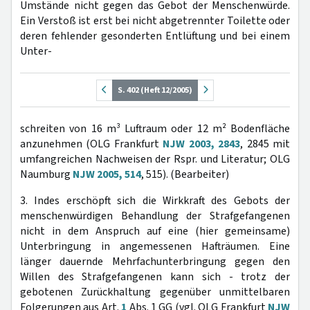
Umstände nicht gegen das Gebot der Menschenwürde.
Ein Verstoß ist erst bei nicht abgetrennter Toilette oder
deren fehlender gesonderten Entlüftung und bei einem
Unter-
S. 402 (Heft 12/2005)
schreiten von 16 m³ Luftraum oder 12 m² Bodenfläche
anzunehmen (OLG Frankfurt
NJW 2003, 2843
, 2845 mit
umfangreichen Nachweisen der Rspr. und Literatur; OLG
Naumburg
NJW 2005, 514
, 515). (Bearbeiter)
3. Indes erschöpft sich die Wirkkraft des Gebots der
menschenwürdigen Behandlung der Strafgefangenen
nicht in dem Anspruch auf eine (hier gemeinsame)
Unterbringung in angemessenen Hafträumen. Eine
länger dauernde Mehrfachunterbringung gegen den
Willen des Strafgefangenen kann sich - trotz der
gebotenen Zurückhaltung gegenüber unmittelbaren
Folgerungen aus Art.
1
Abs. 1 GG (vgl. OLG Frankfurt
NJW