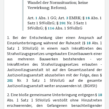
Wandel der Normsituation; keine
Verwirkung; Reform).
Art.
1
Abs. 1 GG; Art.
3
EMRK; §
18
Abs. 1
Satz 1 StVollzG; §
201
Nr. 3 Satz 1
StVollzG; §
116
Abs. 1 StVollzG
1. Bei der Entscheidung über einen Anspruch auf
Einzelunterbringung während der Ruhezeit (§
18
Abs. 1
Satz 1 StVollzG) in einem nach Inkrafttreten des
Strafvollzugsgesetzes umgebauten Einzelbauwerk einer
aus mehreren Bauwerken bestehenden - vor
Inkrafttreten des Strafvollzugsgesetzes erbauten -
Justizvollzugsanstalt ist auf den Gesamtzustand der
Justizvollzugsanstalt abzustellen mit der Folge, dass §
201
Nr. 3 Satz 1 StVollzG auf die gesamte
Justizvollzugsanstalt weiter anzuwenden ist. (BGHSt)
2. Eine bloße gemeinsame Unterbringung entgegen §
18
Abs. 1 Satz 1 StVollzG verstößt ohne Hinzutreten
erschwerender, den Gefangenen benachteiligender