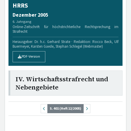
HRRS
Dezember 2005
6. Jahrgang
Online-Zeitschrift für höchstrichterliche Rechtsprechung im
Strafrecht
Herausgeber: Dr. h.c. Gerhard Strate · Redaktion: Rocco Beck, Ulf
Buermeyer, Karsten Gaede, Stephan Schlegel (Webmaster)
PDF-Version
IV. Wirtschaftsstrafrecht und
Nebengebiete
S. 401 (Heft 12/2005)