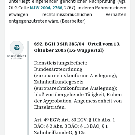
unterliegt eingehender gerichtlicher Nachprüfung (vgl.
OLG Celle
NJW 2004, 2766
, 2767), in deren Rahmen einem
etwaigen rechtsmissbräuchlichen Verhalten
entgegenzutreten wäre. (Bearbeiter)
892. BGH 3 StR 385/04 - Urteil vom 13.
Oktober 2005 (LG Wuppertal)
Entscheidung
aufrufen
Dienstleistungsfreiheit;
Bundesärzteordnung
(europarechtskonforme Auslegung);
Zahnheilkundegesetz
(europarechtskonforme Auslegung);
bloß vorübergehende Tätigkeit; Ruhen
der Approbation; Angemessenheit von
Einzelstrafen.
Art. 49 EGV; Art. 50 EGV; § 10b Abs. 1
BÄO; § 2 Abs. 3 BÄO; § 13 BÄO; § 1
ZahnheilkundeG; § 13a