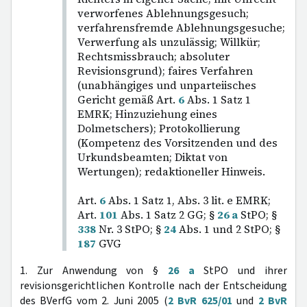
verworfenes Ablehnungsgesuch;
verfahrensfremde Ablehnungsgesuche;
Verwerfung als unzulässig; Willkür;
Rechtsmissbrauch; absoluter
Revisionsgrund); faires Verfahren
(unabhängiges und unparteiisches
Gericht gemäß Art.
6
Abs. 1 Satz 1
EMRK; Hinzuziehung eines
Dolmetschers); Protokollierung
(Kompetenz des Vorsitzenden und des
Urkundsbeamten; Diktat von
Wertungen); redaktioneller Hinweis.
Art.
6
Abs. 1 Satz 1, Abs. 3 lit. e EMRK;
Art.
101
Abs. 1 Satz 2 GG; §
26 a
StPO; §
338
Nr. 3 StPO; §
24
Abs. 1 und 2 StPO; §
187
GVG
1. Zur Anwendung von §
26 a
StPO und ihrer
revisionsgerichtlichen Kontrolle nach der Entscheidung
des BVerfG vom 2. Juni 2005 (
2 BvR 625/01
und
2 BvR