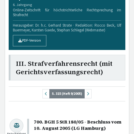
6. Jahrgang
Online-Zeitschrift für höchstrichterliche Rechtsprechung im
Strafrecht
Herausgeber: Dr. h.c. Gerhard Strate · Redaktion: Rocco Beck, Ulf
Buermeyer, Karsten Gaede, Stephan Schlegel (Webmaster)
PDF-Version
III. Strafverfahrensrecht (mit
Gerichtsverfassungsrecht)
S. 315 (Heft 9/2005)
700. BGH 5 StR 180/05 - Beschluss vom
10. August 2005 (LG Hamburg)
Entscheidung