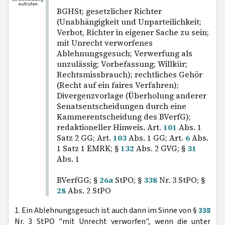
aufrufen
BGHSt; gesetzlicher Richter
(Unabhängigkeit und Unparteilichkeit;
Verbot, Richter in eigener Sache zu sein;
mit Unrecht verworfenes
Ablehnungsgesuch; Verwerfung als
unzulässig; Vorbefassung; Willkür;
Rechtsmissbrauch); rechtliches Gehör
(Recht auf ein faires Verfahren);
Divergenzvorlage (Überholung anderer
Senatsentscheidungen durch eine
Kammerentscheidung des BVerfG);
redaktioneller Hinweis. Art.
101
Abs. 1
Satz 2 GG; Art.
103
Abs. 1 GG; Art.
6
Abs.
1 Satz 1 EMRK; §
132
Abs. 2 GVG; §
31
Abs. 1
BVerfGG; §
26a
StPO; §
338
Nr. 3 StPO; §
28
Abs. 2 StPO
1. Ein Ablehnungsgesuch ist auch dann im Sinne von §
338
Nr. 3 StPO "mit Unrecht verworfen", wenn die unter