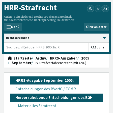
HRR
-Strafrecht
A-
A+
Online-Zeitschrift und Rechtsprechungsdatenbank
für höchstrichterliche Rechtsprechung im Strafrecht
Menü
Newsletter
HRRS durchsuchen
Suchen
Startseite
Archiv
HRRS-Ausgaben
2005
September
IV. Strafverfahrensrecht (mit GVG)
HRRS-Ausgabe September 2005:
Entscheidungen des BVerfG / EGMR
Hervorzuhebende Entscheidungen des BGH
Materielles Strafrecht