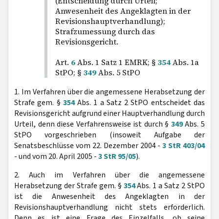
(Entscheidung durch Urteil;
Anwesenheit des Angeklagten in der
Revisionshauptverhandlung);
Strafzumessung durch das
Revisionsgericht.
Art.
6
Abs. 1 Satz 1 EMRK; §
354
Abs. 1a
StPO; §
349
Abs. 5 StPO
1. Im Verfahren über die angemessene Herabsetzung der
Strafe gem. §
354
Abs. 1 a Satz 2 StPO entscheidet das
Revisionsgericht aufgrund einer Hauptverhandlung durch
Urteil, denn diese Verfahrensweise ist durch §
349
Abs. 5
StPO vorgeschrieben (insoweit Aufgabe der
Senatsbeschlüsse vom 22. Dezember 2004 -
3 StR 403/04
- und vom 20. April 2005 -
3 StR 95/05
).
2. Auch im Verfahren über die angemessene
Herabsetzung der Strafe gem. §
354
Abs. 1 a Satz 2 StPO
ist die Anwesenheit des Angeklagten in der
Revisionshauptverhandlung nicht stets erforderlich.
Denn es ist eine Frage des Einzelfalls, ob seine