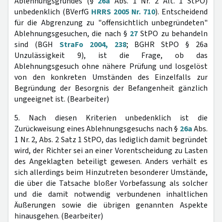
Ablehnungsgrundes (§
26a
Abs. 1 Nr. 2 Alt. 1 StPO)
unbedenklich (BVerfG
HRRS 2005 Nr. 710
). Entscheidend
für die Abgrenzung zu "offensichtlich unbegründeten"
Ablehnungsgesuchen, die nach §
27
StPO zu behandeln
sind (BGH
StraFo 2004, 238
; BGHR StPO § 26a
Unzulässigkeit 9), ist die Frage, ob das
Ablehnungsgesuch ohne nähere Prüfung und losgelöst
von den konkreten Umständen des Einzelfalls zur
Begründung der Besorgnis der Befangenheit gänzlich
ungeeignet ist. (Bearbeiter)
5. Nach diesen Kriterien unbedenklich ist die
Zurückweisung eines Ablehnungsgesuchs nach §
26a
Abs.
1 Nr. 2, Abs. 2 Satz 1 StPO, das lediglich damit begründet
wird, der Richter sei an einer Vorentscheidung zu Lasten
des Angeklagten beteiligt gewesen. Anders verhält es
sich allerdings beim Hinzutreten besonderer Umstände,
die über die Tatsache bloßer Vorbefassung als solcher
und die damit notwendig verbundenen inhaltlichen
Äußerungen sowie die übrigen genannten Aspekte
hinausgehen. (Bearbeiter)