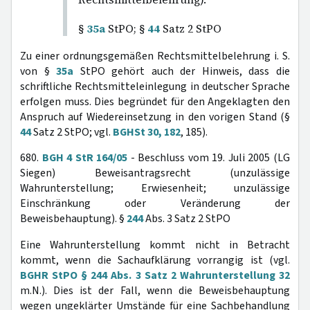
§
35a
StPO; §
44
Satz 2 StPO
Zu einer ordnungsgemäßen Rechtsmittelbelehrung i. S.
von §
35a
StPO gehört auch der Hinweis, dass die
schriftliche Rechtsmitteleinlegung in deutscher Sprache
erfolgen muss. Dies begründet für den Angeklagten den
Anspruch auf Wiedereinsetzung in den vorigen Stand (§
44
Satz 2 StPO; vgl.
BGHSt 30, 182
, 185).
680.
BGH 4 StR 164/05
- Beschluss vom 19. Juli 2005 (LG
Siegen) Beweisantragsrecht (unzulässige
Wahrunterstellung; Erwiesenheit; unzulässige
Einschränkung oder Veränderung der
Beweisbehauptung). §
244
Abs. 3 Satz 2 StPO
Eine Wahrunterstellung kommt nicht in Betracht
kommt, wenn die Sachaufklärung vorrangig ist (vgl.
BGHR StPO § 244 Abs. 3 Satz 2 Wahrunterstellung 32
m.N.). Dies ist der Fall, wenn die Beweisbehauptung
wegen ungeklärter Umstände für eine Sachbehandlung