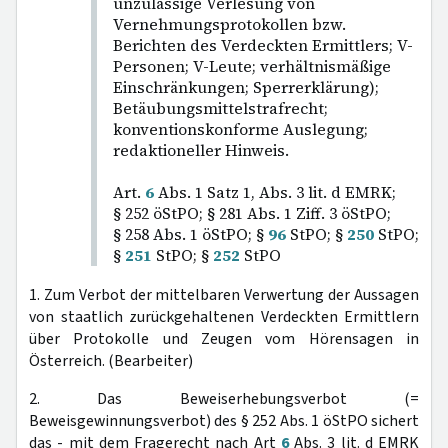
unzulässige Verlesung von
Vernehmungsprotokollen bzw.
Berichten des Verdeckten Ermittlers; V-
Personen; V-Leute; verhältnismäßige
Einschränkungen; Sperrerklärung);
Betäubungsmittelstrafrecht;
konventionskonforme Auslegung;
redaktioneller Hinweis.
Art.
6
Abs. 1 Satz 1, Abs. 3 lit. d EMRK;
§ 252 öStPO; § 281 Abs. 1 Ziff. 3 öStPO;
§ 258 Abs. 1 öStPO; §
96
StPO; §
250
StPO;
§
251
StPO; §
252
StPO
1. Zum Verbot der mittelbaren Verwertung der Aussagen
von staatlich zurückgehaltenen Verdeckten Ermittlern
über Protokolle und Zeugen vom Hörensagen in
Österreich. (Bearbeiter)
2. Das Beweiserhebungsverbot (=
Beweisgewinnungsverbot) des § 252 Abs. 1 öStPO sichert
das - mit dem Fragerecht nach Art
6
Abs. 3 lit. d EMRK