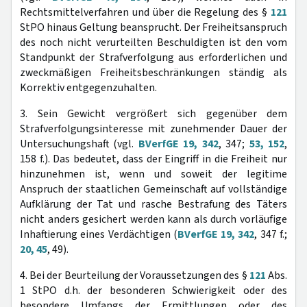
Rechtsmittelverfahren und über die Regelung des §
121
StPO hinaus Geltung beansprucht. Der Freiheitsanspruch
des noch nicht verurteilten Beschuldigten ist den vom
Standpunkt der Strafverfolgung aus erforderlichen und
zweckmäßigen Freiheitsbeschränkungen ständig als
Korrektiv entgegenzuhalten.
3. Sein Gewicht vergrößert sich gegenüber dem
Strafverfolgungsinteresse mit zunehmender Dauer der
Untersuchungshaft (vgl.
BVerfGE 19, 342
, 347;
53, 152
,
158 f.). Das bedeutet, dass der Eingriff in die Freiheit nur
hinzunehmen ist, wenn und soweit der legitime
Anspruch der staatlichen Gemeinschaft auf vollständige
Aufklärung der Tat und rasche Bestrafung des Täters
nicht anders gesichert werden kann als durch vorläufige
Inhaftierung eines Verdächtigen (
BVerfGE 19, 342
, 347 f.;
20, 45
, 49).
4. Bei der Beurteilung der Voraussetzungen des §
121
Abs.
1 StPO d.h. der besonderen Schwierigkeit oder des
besondere Umfangs der Ermittlungen oder des