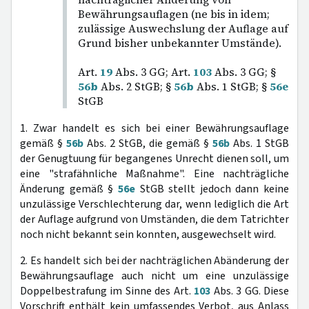
Bewährungsauflagen (ne bis in idem;
zulässige Auswechslung der Auflage auf
Grund bisher unbekannter Umstände).
Art.
19
Abs. 3 GG; Art.
103
Abs. 3 GG; §
56b
Abs. 2 StGB; §
56b
Abs. 1 StGB; §
56e
StGB
1. Zwar handelt es sich bei einer Bewährungsauflage
gemäß §
56b
Abs. 2 StGB, die gemäß §
56b
Abs. 1 StGB
der Genugtuung für begangenes Unrecht dienen soll, um
eine "strafähnliche Maßnahme". Eine nachträgliche
Änderung gemäß §
56e
StGB stellt jedoch dann keine
unzulässige Verschlechterung dar, wenn lediglich die Art
der Auflage aufgrund von Umständen, die dem Tatrichter
noch nicht bekannt sein konnten, ausgewechselt wird.
2. Es handelt sich bei der nachträglichen Abänderung der
Bewährungsauflage auch nicht um eine unzulässige
Doppelbestrafung im Sinne des Art.
103
Abs. 3 GG. Diese
Vorschrift enthält kein umfassendes Verbot, aus Anlass