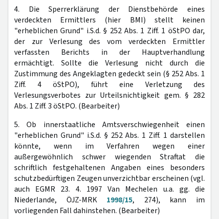
4. Die Sperrerklärung der Dienstbehörde eines
verdeckten Ermittlers (hier BMI) stellt keinen
"erheblichen Grund" i.S.d. § 252 Abs. 1 Ziff. 1 öStPO dar,
der zur Verlesung des vom verdeckten Ermittler
verfassten Berichts in der Hauptverhandlung
ermächtigt. Sollte die Verlesung nicht durch die
Zustimmung des Angeklagten gedeckt sein (§ 252 Abs. 1
Ziff. 4 öStPO), führt eine Verletzung des
Verlesungsverbotes zur Urteilsnichtigkeit gem. § 282
Abs. 1 Ziff. 3 öStPO. (Bearbeiter)
5. Ob innerstaatliche Amtsverschwiegenheit einen
"erheblichen Grund" i.S.d. § 252 Abs. 1 Ziff. 1 darstellen
könnte, wenn im Verfahren wegen einer
außergewöhnlich schwer wiegenden Straftat die
schriftlich festgehaltenen Angaben eines besonders
schutzbedürftigen Zeugen unverzichtbar erscheinen (vgl.
auch EGMR 23. 4. 1997 Van Mechelen u.a. gg. die
Niederlande, ÖJZ-MRK
1998/15
, 274), kann im
vorliegenden Fall dahinstehen. (Bearbeiter)