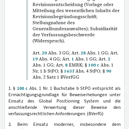
Revisionsentscheidung (Vorlage oder
Mitteilung des wesentlichen Inhalts der
Revisionsbegründungsschrift;
Stellungnahme des
Generalbundesanwaltes); Subsidiarität
der Verfassungsbeschwerde
(Widerspruch).
Art.
20
Abs. 3 GG; Art.
28
Abs. 1 GG; Art.
19
Abs. 4 GG; Art.
1
Abs. 1 GG; Art.
2
Abs. 1 GG; Art.
8
EMRK; §
100 c
Abs. 1
Nr. 1 b StPO; §
163 f
Abs. 4 StPO; §
90
Abs. 2 Satz 1 BVerfGG
1. §
100 c
Abs. 1 Nr. 1 Buchstabe b StPO entspricht als
Ermächtigungsgrundlage für Beweiserhebungen unter
Einsatz des Global Positioning System und die
anschließende Verwertung dieser Beweise den
verfassungsrechtlichen Anforderungen. (BVerfG)
2. Beim Einsatz moderner, insbesondere dem