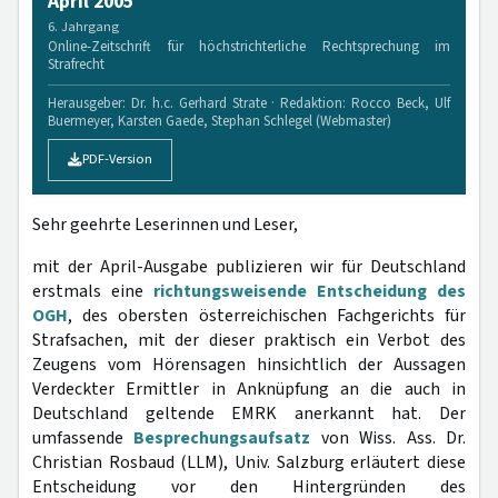
April 2005
6. Jahrgang
Online-Zeitschrift für höchstrichterliche Rechtsprechung im
Strafrecht
Herausgeber: Dr. h.c. Gerhard Strate · Redaktion: Rocco Beck, Ulf
Buermeyer, Karsten Gaede, Stephan Schlegel (Webmaster)
PDF-Version
Sehr geehrte Leserinnen und Leser,
mit der April-Ausgabe publizieren wir für Deutschland
erstmals eine
richtungsweisende Entscheidung des
OGH
, des obersten österreichischen Fachgerichts für
Strafsachen, mit der dieser praktisch ein Verbot des
Zeugens vom Hörensagen hinsichtlich der Aussagen
Verdeckter Ermittler in Anknüpfung an die auch in
Deutschland geltende EMRK anerkannt hat. Der
umfassende
Besprechungsaufsatz
von Wiss. Ass. Dr.
Christian Rosbaud (LLM), Univ. Salzburg erläutert diese
Entscheidung vor den Hintergründen des