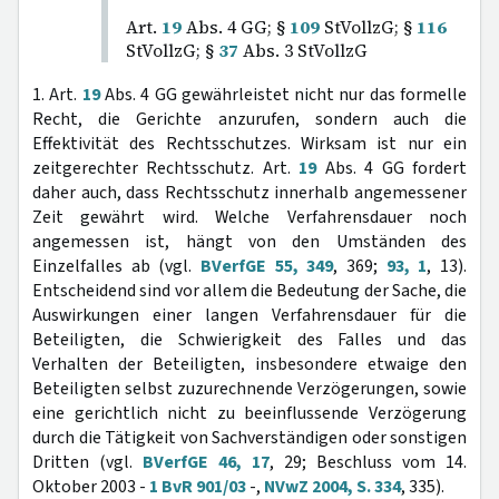
Art.
19
Abs. 4 GG; §
109
StVollzG; §
116
StVollzG; §
37
Abs. 3 StVollzG
1. Art.
19
Abs. 4 GG gewährleistet nicht nur das formelle
Recht, die Gerichte anzurufen, sondern auch die
Effektivität des Rechtsschutzes. Wirksam ist nur ein
zeitgerechter Rechtsschutz. Art.
19
Abs. 4 GG fordert
daher auch, dass Rechtsschutz innerhalb angemessener
Zeit gewährt wird. Welche Verfahrensdauer noch
angemessen ist, hängt von den Umständen des
Einzelfalles ab (vgl.
BVerfGE 55, 349
, 369;
93, 1
, 13).
Entscheidend sind vor allem die Bedeutung der Sache, die
Auswirkungen einer langen Verfahrensdauer für die
Beteiligten, die Schwierigkeit des Falles und das
Verhalten der Beteiligten, insbesondere etwaige den
Beteiligten selbst zuzurechnende Verzögerungen, sowie
eine gerichtlich nicht zu beeinflussende Verzögerung
durch die Tätigkeit von Sachverständigen oder sonstigen
Dritten (vgl.
BVerfGE 46, 17
, 29; Beschluss vom 14.
Oktober 2003 -
1 BvR 901/03
-,
NVwZ 2004, S. 334
, 335).