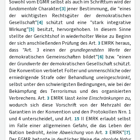
Sowohl vom EGMR selbst als auch im Schrifttum wird der
fundamentale
Charakter
[3]
jener Bestimmung, die "eines
der wichtigsten Rechtsgüter der demokratischen
Gesellschaft”
[4]
schützt und eine "stark integrative
Wirkung”
[5]
besitzt, hervorgehoben. In diesem Sinne
stellte der Gerichtshof in wiederholter Weise zu Beginn
der sich anschließenden Prüfung des Art.
3
EMRK heraus,
dass "Art. 3 einen der
grundlegendsten Werte
der
demokratischen Gemeinschaften bildet”
[6]
bzw. "einen
der
Grundwerte
der demokratischen Gesellschaft schützt.
Die Konvention verbietet Folter und unmenschliche oder
erniedrigende Strafe oder Behandlung
uneingeschränkt
,
selbst unter den schwierigsten Bedingungen, wie bei der
Bekämpfung des Terrorismus und des organisierten
Verbrechens. Art.
3
EMRK lässt
keine Einschränkungen
zu,
wodurch sich diese Vorschrift von der Mehrzahl der
Garantien in der Konvention und den Protokollen Nrn. 1
und 4 unterscheidet, und Art.
15
II EMRK erlaubt selbst
im Falle einer allgemeinen Gefahr, die das Leben der
Nation bedroht,
keine Abweichung
von Art.
3
EMRK”
[7]
.
Der EGMR betonte in deutlicher Weise die
absolute Natur