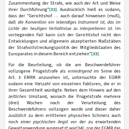
Zusammenhang der Strafe, wie auch der Art und Weise
ihrer Durchführung”
[32]
. Ausdrücklich hieß es sodann,
dass der "Gerichtshof … auch darauf hinweisen (muß),
daß
die Konvention ein lebendiges Instrument ist, das im
Lichte der heutigen Verhältnisse zu interpretieren ist
. Im
vorliegenden Fall kann sich der Gerichtshof nicht den
Entwicklungen und allgemein akzeptierten Maßstäben
der Strafvollstreckungspolitik der Mitgliedstaaten des
Europarates in diesem Bereich entziehen”
[33]
.
Für die Beurteilung, ob die am Beschwerdeführer
vollzogene Prügelstrafe als
erniedrigend
im Sinne des
Art.
3
EMRK anzusehen ist, untersuchte der EGMR
sodann eine Vielzahl von einzelnen Faktoren, die er in
ihrer Gesamtheit würdigte. Neben dem Hinweis auf den
zeitlichen
Umstand, wonach die Prügelstrafe mehrere
(drei) Wochen nach der Verurteilung des
Beschwerdeführers vollzogen wurde und dieser daher
zusätzlich
zu dem erlittenen physischen Schmerz auch
noch einer
psychischen Angst
vor der zu erwartenden
Gewaltanwendung ausgesetzt war
[34]
, zog der EGMR das