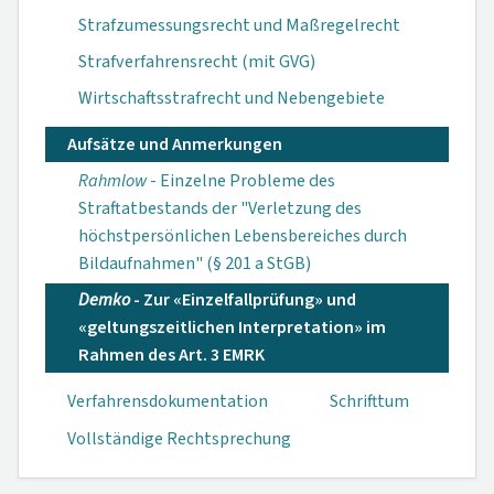
Strafzumessungsrecht und Maßregelrecht
Strafverfahrensrecht (mit GVG)
Wirtschaftsstrafrecht und Nebengebiete
Aufsätze und Anmerkungen
Rahmlow
- Einzel­ne Probleme des
Straftatbestands der "Verletzung des
höchstper­sönlichen Lebens­bereiches durch
Bildaufnahmen" (§ 201 a StGB)
Demko
- Zur «Ein­zelfallprüfung» und
«geltungs­zeitlichen Interpre­tation» im
Rahmen des Art. 3 EMRK
Verfahrensdokumen­tation
Schrifttum
Vollständige Rechtsprechung