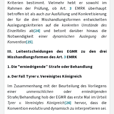
Kriterien bestimmt. Vielmehr hebt er sowohl im
Rahmen der Prüfung, ob Art.
3
EMRK überhaupt
betroffen ist als auch zur Ausfüllung und Konkretisierung
der für die drei Misshandlungsformen entwickelten
Auslegungskriterien auf die
konkreten Umstände des
Einzelfalles
ab
[24]
und betont darüber hinaus die
Notwendigkeit einer
dynamischen Auslegung der
Konvention
[25]
.
III. Leitentscheidungen des EGMR zu den drei
Misshandlungsformen des Art.
3
EMRK
1. Die "erniedrigende” Strafe oder Behandlung
a. Der Fall Tyrer v. Vereinigtes Königreich
Im Zusammenhang mit der Beurteilung des Vorliegens
einer
unmenschlichen
oder
erniedrigenden
Strafe/Behandlung hob der EGMR das erste Mal im Urteil
Tyrer v. Vereinigtes Königreich
[26]
hervor, dass die
Konvention evolutiv und dynamisch zu interpretieren sei.