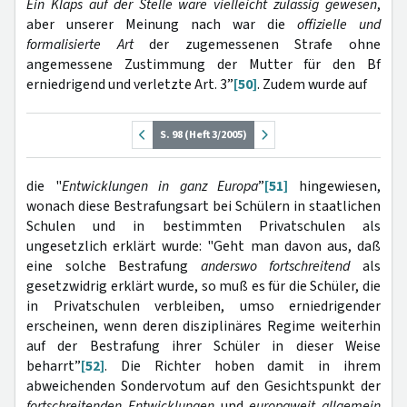
Ein Klaps auf der Stelle wäre vielleicht zulässig gewesen
,
aber unserer Meinung nach war die
offizielle und
formalisierte Art
der zugemessenen Strafe ohne
angemessene Zustimmung der Mutter für den Bf
erniedrigend und verletzte Art. 3”
[50]
. Zudem wurde auf
S. 98 (Heft 3/2005)
die "
Entwicklungen in ganz Europa
”
[51]
hingewiesen,
wonach diese Bestrafungsart bei Schülern in staatlichen
Schulen und in bestimmten Privatschulen als
ungesetzlich erklärt wurde: "Geht man davon aus, daß
eine solche Bestrafung
anderswo fortschreitend
als
gesetzwidrig erklärt wurde, so muß es für die Schüler, die
in Privatschulen verbleiben, umso erniedrigender
erscheinen, wenn deren disziplinäres Regime weiterhin
auf der Bestrafung ihrer Schüler in dieser Weise
beharrt”
[52]
. Die Richter hoben damit in ihrem
abweichenden Sondervotum auf den Gesichtspunkt der
fortschreitenden Entwicklungen
und
europaweit allgemein