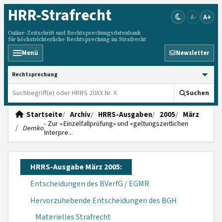
HRR
-Strafrecht
A-
A+
Online-Zeitschrift und Rechtsprechungsdatenbank
für höchstrichterliche Rechtsprechung im Strafrecht
Menü
Newsletter
HRRS durchsuchen
Suchen
Startseite
Archiv
HRRS-Ausgaben
2005
März
- Zur «Ein­zelfallprüfung» und «geltungs­zeitlichen
Demko
Interpre­...
HRRS-Ausgabe März 2005:
Entscheidungen des BVerfG / EGMR
Hervorzuhebende Entscheidungen des BGH
Materielles Strafrecht