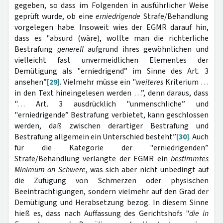
gegeben, so dass im Folgenden in ausführlicher Weise
geprüft wurde, ob eine
erniedrigende
Strafe/Behandlung
vorgelegen habe. Insoweit wies der EGMR darauf hin,
dass es "absurd (wäre), wollte man die richterliche
Bestrafung
generell
aufgrund ihres gewöhnlichen und
vielleicht fast unvermeidlichen Elementes der
Demütigung als "erniedrigend” im Sinne des Art. 3
ansehen”
[29]
. Vielmehr müsse ein "
weiteres
Kriterium …
in den Text hineingelesen werden …”, denn daraus, dass
"… Art. 3 ausdrücklich "unmenschliche” und
"erniedrigende” Bestrafung verbietet, kann geschlossen
werden, daß zwischen derartiger Bestrafung und
Bestrafung allgemein ein Unterschied besteht”
[30]
. Auch
für die Kategorie der "erniedrigenden”
Strafe/Behandlung verlangte der EGMR ein
bestimmtes
Minimum an Schwere
, was sich aber nicht unbedingt auf
die Zufügung von Schmerzen oder physischen
Beeinträchtigungen, sondern vielmehr auf den Grad der
Demütigung und Herabsetzung bezog. In diesem Sinne
hieß es, dass nach Auffassung des Gerichtshofs "
die in