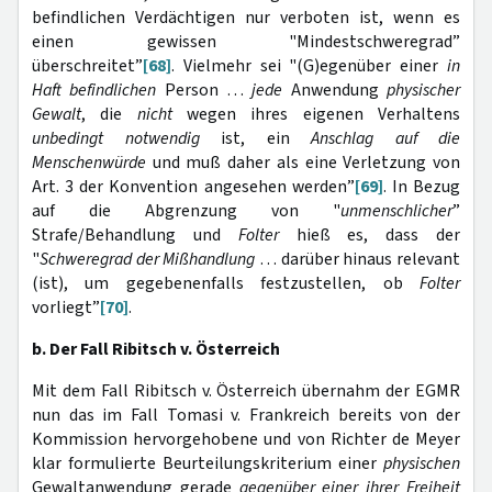
befindlichen Verdächtigen nur verboten ist, wenn es
einen gewissen "Mindestschweregrad”
überschreitet”
[68]
. Vielmehr sei "(G)egenüber einer
in
Haft befindlichen
Person …
jede
Anwendung
physischer
Gewalt
, die
nicht
wegen ihres eigenen Verhaltens
unbedingt notwendig
ist, ein
Anschlag auf die
Menschenwürde
und muß daher als eine Verletzung von
Art. 3 der Konvention angesehen werden”
[69]
. In Bezug
auf die Abgrenzung von "
unmenschlicher
”
Strafe/Behandlung und
Folter
hieß es, dass der
"
Schweregrad der Mißhandlung
… darüber hinaus relevant
(ist), um gegebenenfalls festzustellen, ob
Folter
vorliegt”
[70]
.
b. Der Fall Ribitsch v. Österreich
Mit dem Fall Ribitsch v. Österreich übernahm der EGMR
nun das im Fall Tomasi v. Frankreich bereits von der
Kommission hervorgehobene und von Richter de Meyer
klar formulierte Beurteilungskriterium einer
physischen
Gewaltanwendung gerade
gegenüber einer ihrer Freiheit