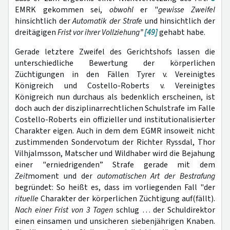
EMRK gekommen sei,
obwohl
er "
gewisse Zweifel
hinsichtlich der
Automatik der Strafe
und hinsichtlich der
dreitägigen
Frist vor ihrer Vollziehung”
[49]
gehabt habe.
Gerade letztere Zweifel des Gerichtshofs lassen die
unterschiedliche Bewertung der körperlichen
Züchtigungen in den Fällen Tyrer v. Vereinigtes
Königreich und Costello-Roberts v. Vereinigtes
Königreich nun durchaus als bedenklich erscheinen, ist
doch auch der disziplinarrechtlichen Schulstrafe im Falle
Costello-Roberts ein offizieller und institutionalisierter
Charakter eigen. Auch in dem dem EGMR insoweit nicht
zustimmenden Sondervotum der Richter Ryssdal, Thor
Vilhjalmsson, Matscher und Wildhaber wird die Bejahung
einer "erniedrigenden” Strafe gerade mit dem
Zeit
moment und der
automatischen Art der Bestrafung
begründet: So heißt es, dass im vorliegenden Fall "der
rituelle
Charakter der körperlichen Züchtigung auf(fällt).
Nach einer Frist von 3 Tagen
schlug … der Schuldirektor
einen einsamen und unsicheren siebenjährigen Knaben.