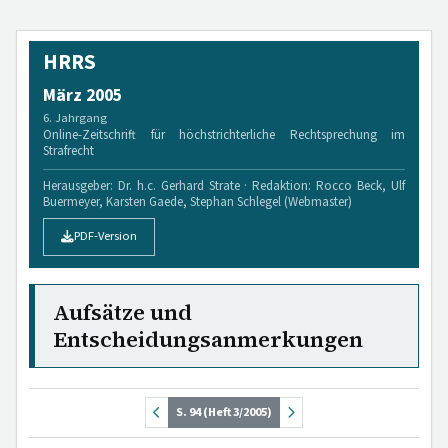
HRRS
März 2005
6. Jahrgang
Online-Zeitschrift für höchstrichterliche Rechtsprechung im
Strafrecht
Herausgeber: Dr. h.c. Gerhard Strate · Redaktion: Rocco Beck, Ulf
Buermeyer, Karsten Gaede, Stephan Schlegel (Webmaster)
PDF-Version
Aufsätze und
Entscheidungsanmerkungen
S. 94 (Heft 3/2005)