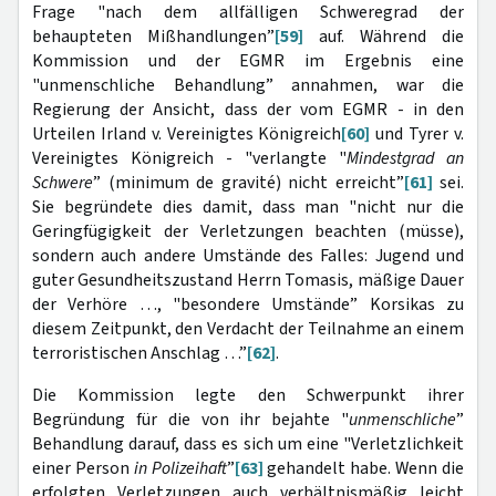
Frage "nach dem allfälligen Schweregrad der
behaupteten Mißhandlungen”
[59]
auf. Während die
Kommission und der EGMR im Ergebnis eine
"unmenschliche Behandlung” annahmen, war die
Regierung der Ansicht, dass der vom EGMR - in den
Urteilen Irland v. Vereinigtes Königreich
[60]
und Tyrer v.
Vereinigtes Königreich - "verlangte "
Mindestgrad an
Schwere
” (minimum de gravité) nicht erreicht”
[61]
sei.
Sie begründete dies damit, dass man "nicht nur die
Geringfügigkeit der Verletzungen beachten (müsse),
sondern auch andere Umstände des Falles: Jugend und
guter Gesundheitszustand Herrn Tomasis, mäßige Dauer
der Verhöre …, "besondere Umstände” Korsikas zu
diesem Zeitpunkt, den Verdacht der Teilnahme an einem
terroristischen Anschlag …”
[62]
.
Die Kommission legte den Schwerpunkt ihrer
Begründung für die von ihr bejahte "
unmenschliche
”
Behandlung darauf, dass es sich um eine "Verletzlichkeit
einer Person
in Polizeihaft
”
[63]
gehandelt habe. Wenn die
erfolgten Verletzungen auch verhältnismäßig leicht