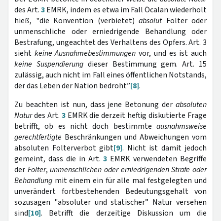
des Art.
3
EMRK, indem es etwa im Fall Öcalan wiederholt
hieß, "die Konvention (verbietet)
absolut
Folter oder
unmenschliche oder erniedrigende Behandlung oder
Bestrafung, ungeachtet des Verhaltens des Opfers. Art. 3
sieht
keine Ausnahmebestimmungen
vor, und es ist auch
keine Suspendierung
dieser Bestimmung gem. Art. 15
zulässig, auch nicht im Fall eines öffentlichen Notstands,
der das Leben der Nation bedroht”
[8]
.
Zu beachten ist nun, dass jene Betonung der
absoluten
Natur
des Art.
3
EMRK die derzeit heftig diskutierte Frage
betrifft, ob es nicht doch bestimmte
ausnahmsweise
gerechtfertigte
Beschränkungen und Abweichungen vom
absoluten Folterverbot gibt
[9]
. Nicht ist damit jedoch
gemeint, dass die in Art.
3
EMRK verwendeten Begriffe
der
Folter
,
unmenschlichen oder erniedrigenden Strafe oder
Behandlung
mit einem ein für alle mal festgelegten und
unverändert fortbestehenden Bedeutungsgehalt von
sozusagen "absoluter und statischer” Natur versehen
sind
[10]
. Betrifft die derzeitige Diskussion um die