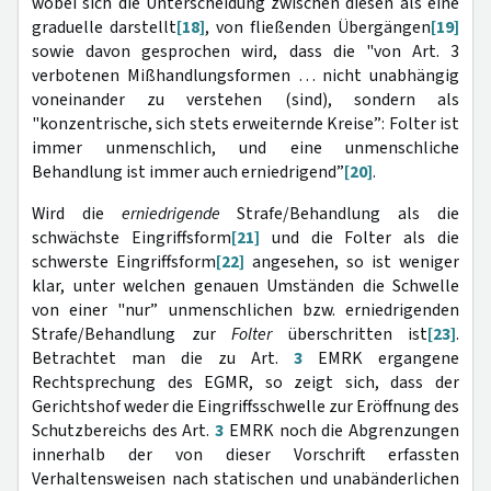
wobei sich die Unterscheidung zwischen diesen als eine
graduelle darstellt
[18]
, von fließenden Übergängen
[19]
sowie davon gesprochen wird, dass die "von Art. 3
verbotenen Mißhandlungsformen … nicht unabhängig
voneinander zu verstehen (sind), sondern als
"konzentrische, sich stets erweiternde Kreise”: Folter ist
immer unmenschlich, und eine unmenschliche
Behandlung ist immer auch erniedrigend”
[20]
.
Wird die
erniedrigende
Strafe/Behandlung als die
schwächste Eingriffsform
[21]
und die Folter als die
schwerste Eingriffsform
[22]
angesehen, so ist weniger
klar, unter welchen genauen Umständen die Schwelle
von einer "nur” unmenschlichen bzw. erniedrigenden
Strafe/Behandlung zur
Folter
überschritten ist
[23]
.
Betrachtet man die zu Art.
3
EMRK ergangene
Rechtsprechung des EGMR, so zeigt sich, dass der
Gerichtshof weder die Eingriffsschwelle zur Eröffnung des
Schutzbereichs des Art.
3
EMRK noch die Abgrenzungen
innerhalb der von dieser Vorschrift erfassten
Verhaltensweisen nach statischen und unabänderlichen