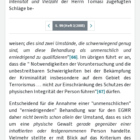
Intensität und Vielzahl
der Herrn Tomasi zugefügten
Schläge be-
S. 99 (Heft 3/2005)
weisen;
dies sind zwei Umstände, die schwerwiegend genug
sind, um diese Behandlung als unmenschlich und
erniedrigend zu qualifizieren
”
[66]
. Im übrigen führt er an,
dass die " Notwendigkeiten der Voruntersuchung und die
unbestreitbaren Schwierigkeiten bei der Bekämpfung
der Kriminalität insbesondere auf dem Gebiet des
Terrorismus … nicht zur Einschränkung des Schutzes der
physischen Integrität der Person führen”
[67]
dürfen.
Entscheidend für die Annahme einer "unmenschlichen”
und "erniedrigenden” Behandlung war für den EGMR
daher
nicht bereits schon allein
der Umstand, dass es sich
um eine
physische
Gewalt
gerade gegenüber einer
inhaftierten oder festgenommenen
Person handelte.
Vielmehr stellte er mit Blick auf das Kriterium des