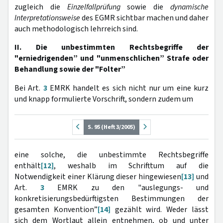
zugleich die
Einzelfallprüfung
sowie die
dynamische
Interpretationsweise
des EGMR sichtbar machen und daher
auch methodologisch lehrreich sind.
II. Die unbestimmten Rechtsbegriffe der
"erniedrigenden” und "unmenschlichen” Strafe oder
Behandlung sowie der "Folter”
Bei Art.
3
EMRK handelt es sich nicht nur um eine kurz
und knapp formulierte Vorschrift, sondern zudem um
S. 95 (Heft 3/2005)
eine solche, die unbestimmte Rechtsbegriffe
enthält
[12]
, weshalb im Schrifttum auf die
Notwendigkeit einer Klärung dieser hingewiesen
[13]
und
Art.
3
EMRK zu den "auslegungs- und
konkretisierungsbedürftigsten Bestimmungen der
gesamten Konvention”
[14]
gezählt wird. Weder lässt
sich dem Wortlaut allein entnehmen, ob und unter