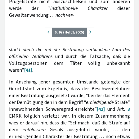
Prügelstrafe nicht auszuschließen und zum anderen
werde der "
institutionelle Charakter
dieser
Gewaltanwendung …
noch ver-
S. 97 (Heft 3/2005)
stärkt durch die mit der Bestrafung verbundene Aura des
offiziellen Verfahrens
und durch die Tatsache, daß die
Vollzugspersonen dem Täter völlig unbekannt
waren”
[41]
.
In Ansehung jener gesamten Umstände gelangte der
Gerichtshof zum Ergebnis, dass der Beschwerdeführer
einer Bestrafung ausgesetzt wurde, "bei der das Element
der Demütigung den in dem Begriff "
erniedrigende
Strafe”
innewohnenden Schweregrad erreichte”
[42]
und Art.
3
EMRK folglich verletzt war. In diesem Zusammenhang
wies er darauf hin, dass die "Schmach, daß die Strafe auf
dem
entblössten
Gesäß ausgeführt wurde, … den
erniedrigenden Charakter der Bestrafung … noch etwas