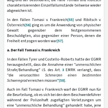
aufgrund der besonderen, die Fälle Tomasi und Ribitsch
charakterisierenden Einzelfallumstände teilweise wieder
abgewichen ist.
In den Fällen Tomasi v. Frankreich
[55]
und Ribitsch v.
Österreich
[56]
ging es um die Anwendung von physischer
Gewalt gegenüber dem festgenommenen
Beschuldigten, also gegenüber einer Person, denen die
Freiheit entzogen worden war
[57]
.
a. Der Fall Tomasi v. Frankreich
In den Fällen Tyrer und Costello-Roberts hatte der EGMR
herausgestellt, dass die Annahme einer "
unmenschlichen
Strafe/Behandlung” i.S. des Art.
3
EMRK verlangt, dass
"die
verursachten Schmerzen einen bestimmten
Schweregrad
erreichen müssen”
[58]
.
Auch im Fall Tomasi v. Frankreich warf der EGMR nun für
die Beurteilung, ob es sich bei den dem Beschwerdeführer
während der Polizeihaft zugefügten Verletzungen um
eine "unmenschliche Behandlung” gehandelt habe, jene