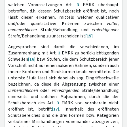
welchen Voraussetzungen Art.
3
EMRK überhaupt
betroffen, d.h. dessen Schutzbereich eröffnet ist, noch
lässt dieser erkennen, mittels welcher qualitativer
und/oder quantitativer Kriterien zwischen
Folter
,
unmenschlicher
Strafe/Behandlung und
erniedrigender
Strafe/Behandlung zu unterscheiden ist
[15]
.
Angesprochen sind damit die verschiedenen, im
Zusammenhang mit Art.
3
EMRK zu berücksichtigenden
Schwellen
[16]
bzw. Stufen, die dem Schutzbereich jener
Vorschrift nicht nur einen äußeren Rahmen, sondern auch
innere Konturen und Strukturmerkmale vermitteln. Die
unterste Stufe lässt sich dabei als sog. Eingriffsschwelle
bezeichnen, da diese die Abgrenzung zwischen einer
unmenschlichen
oder
erniedrigenden
Strafe/Behandlung
einerseits und solchen Maβnahmen, durch die der
Schutzbereich des Art.
3
EMRK von vornherein nicht
eröffnet ist, betrifft
[17]
. Innerhalb des eröffneten
Schutzbereiches sind die drei Formen bzw. Kategorien
verbotener Misshandlungen voneinander abzugrenzen,