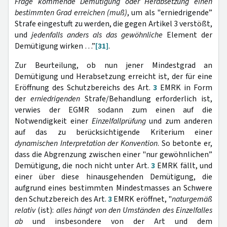
Frage kommende Demütigung oder Herabsetzung einen
bestimmten Grad erreichen (muß)
, um als "erniedrigende”
Strafe eingestuft zu werden, die gegen Artikel 3 verstößt,
und
jedenfalls anders als das gewöhnliche
Element der
Demütigung wirken …”
[31]
.
Zur Beurteilung, ob nun jener Mindestgrad an
Demütigung und Herabsetzung erreicht ist, der für eine
Eröffnung des Schutzbereichs des Art.
3
EMRK in Form
der
erniedrigenden
Strafe/Behandlung erforderlich ist,
verwies der EGMR sodann zum einen auf die
Notwendigkeit einer
Einzelfallprüfung
und zum anderen
auf das zu berücksichtigende Kriterium einer
dynamischen Interpretation der Konvention
. So betonte er,
dass die Abgrenzung zwischen einer "nur gewöhnlichen”
Demütigung, die noch nicht unter Art.
3
EMRK fällt, und
einer über diese hinausgehenden Demütigung, die
aufgrund eines bestimmten Mindestmasses an Schwere
den Schutzbereich des Art.
3
EMRK eröffnet, "
naturgemäß
relativ
(ist):
alles hängt von den Umständen des Einzelfalles
ab
und insbesondere von der Art und dem