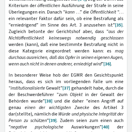
Kriterium der
öffentlichen
Ausführung der Strafe in seine
Überlegungen ein. Danach "
kann
…” die
Öffentlichkeit
"…
ein relevanter Faktor dafür sein, ob eine Bestrafung als
"erniedrigend” im Sinne des Art. 3 anzusehen ist”
[35]
.
Zugleich betonte der Gerichtshof aber, dass "
aus der
Nichtöffentlichkeit keineswegs notwendig geschlossen
werden (kann), daß eine bestimmte Bestrafung nicht in
diese Kategorie eingeordnet werden kann: es
mag
durchaus ausreichen, daß das Opfer in seinen eigenen Augen,
wenn auch nicht in denen anderer, erniedrigt wird
”
[36]
.
In besonderer Weise hob der EGMR den Gesichtspunkt
heraus, dass es sich im vorliegenden Falle um eine
"
institutionalisierte
Gewalt”
[37]
gehandelt habe, durch die
der Beschwerdeführer "zum
Objekt
in der Gewalt der
Behörden wurde”
[38]
und die daher "einen Angriff auf
genau
einen der wichtigsten Zwecke
des Artikel 3
dar(stellte), nämlich die
Würde und physische Integrität der
Person zu schützen
”
[39]
. Zudem seien zum einen auch
"
negative psychologische
Auswirkungen”
[40]
der