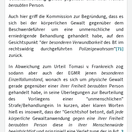
beraubten
Person.
Auch hier griff die Kommission zur Begründung, dass es
sich bei der körperlichen Gewalt gegenüber dem
Beschwerdeführer um eine unmenschliche und
erniedrigende Behandlung gehandelt habe, auf den
Gesichtspunkt "der
besonderen Verwundbarkeit
des Bf. im
rechtswidrig durchgeführten
Polizeigewahrsam
”
[71]
zurück.
In Abweichung zum Urteil Tomasi v. Frankreich zog
sodann aber auch der EGMR jenen
besonderen
Einzelfallumstand
, wonach es sich um
physische
Gewalt
gerade gegenüber einer
ihrer Freiheit beraubten
Person
gehandelt habe, in seine Überlegungen zur Beurteilung
des Vorliegens einer "unmenschlichen”
Strafe/Behandlungein. In kurzen, aber klaren Worten
hieß es insoweit, dass der "Gerichtshof betont, daß
jede
körperliche
Gewaltanwendung
gegen eine ihrer Freiheit
beraubten Person
diese
in ihrer Menschenwürde
beeinträchtigt
und prinzipiell eine Verletzung der in Art.
3