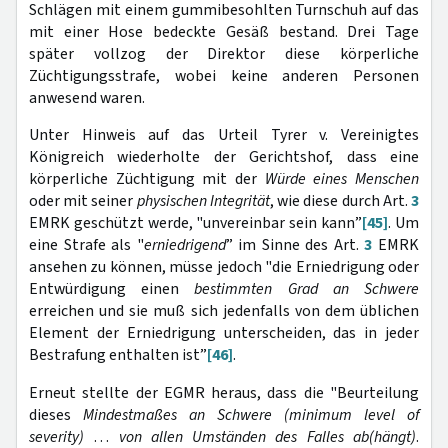
Schlägen mit einem gummibesohlten Turnschuh auf das
mit einer Hose bedeckte Gesäß bestand. Drei Tage
später vollzog der Direktor diese körperliche
Züchtigungsstrafe, wobei keine anderen Personen
anwesend waren.
Unter Hinweis auf das Urteil Tyrer v. Vereinigtes
Königreich wiederholte der Gerichtshof, dass eine
körperliche Züchtigung mit der
Würde eines Menschen
oder mit seiner
physischen Integrität
, wie diese durch Art.
3
EMRK geschützt werde, "unvereinbar sein kann”
[45]
. Um
eine Strafe als "
erniedrigend
” im Sinne des Art.
3
EMRK
ansehen zu können, müsse jedoch "die Erniedrigung oder
Entwürdigung einen
bestimmten Grad an Schwere
erreichen und sie muß sich jedenfalls von dem üblichen
Element der Erniedrigung unterscheiden, das in jeder
Bestrafung enthalten ist”
[46]
.
Erneut stellte der EGMR heraus, dass die "Beurteilung
dieses
Mindestmaßes an Schwere (minimum level of
severity)
…
von allen Umständen des Falles ab(hängt)
.