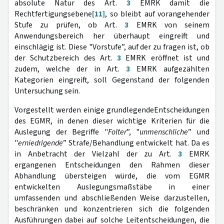
absolute Natur des Art.
3
EMRK damit die
Rechtfertigungsebene
[11]
, so bleibt auf vorangehender
Stufe zu prüfen, ob Art.
3
EMRK von seinem
Anwendungsbereich her überhaupt eingreift und
einschlägig ist. Diese "Vorstufe”, auf der zu fragen ist, ob
der Schutzbereich des Art.
3
EMRK eröffnet ist und
zudem, welche der in Art.
3
EMRK aufgezählten
Kategorien eingreift, soll Gegenstand der folgenden
Untersuchung sein.
Vorgestellt werden einige grundlegendeEntscheidungen
des EGMR, in denen dieser wichtige Kriterien für die
Auslegung der Begriffe "
Folter
”, "
unmenschliche
” und
"
erniedrigende
” Strafe/Behandlung entwickelt hat. Da es
in Anbetracht der Vielzahl der zu Art.
3
EMRK
ergangenen Entscheidungen den Rahmen dieser
Abhandlung übersteigen würde, die vom EGMR
entwickelten Auslegungsmaßstäbe in einer
umfassenden und abschließenden Weise darzustellen,
beschränken und konzentrieren sich die folgenden
Ausführungen dabei auf solche Leitentscheidungen, die