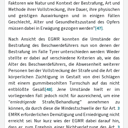
Faktoren wie Natur und Kontext der Bestrafung, Art und
Methode ihrer Vollstreckung, ihre Dauer, ihre physischen
und geistigen Auswirkungen und in einigen Fällen
Geschlecht, Alter und Gesundheitszustand des Opfers
müssen dabei in Erwägung gezogen werden”
[47]
.
Nach Ansicht des EGMR konnten die Umstände der
Bestrafung des Beschwerdeführers nun von denen der
Bestrafung im Falle Tyrer unterschieden werden: Wieder
stellte er dabei auf verschiedene Kriterien ab, wie das
Alter des Beschwerdeführers, die Abwesenheit weiterer
Personen bei der Vollstreckung der Strafe und die Art der
körperlichen Züchtigung in Gestalt von drei Schlägen
mit einem gummibesohlten Turnschuh auf das nicht
entblößte Gesäß
[48]
. Jene Umstände hielt er im
vorliegenden Fall jedoch nicht für ausreichend, um eine
"
erniedrigende
Strafe/Behandlung” annehmen zu
können, da durch diese die Mindestschwelle der für Art.
3
EMRK erforderlichen Demütigung und Erniedrigung nicht
erreicht sei. Nur kurz wies der EGMR dabei darauf hin,
dass er zum Ergebnis einer Nichtverletzung des Art.
3