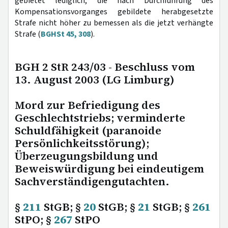
gebietet lediglich, die nach Durchführung des
Kompensationsvorganges gebildete herabgesetzte
Strafe nicht höher zu bemessen als die jetzt verhängte
Strafe (
BGHSt 45, 308
).
BGH 2 StR 243/03 - Beschluss vom
13. August 2003 (LG Limburg)
Mord zur Befriedigung des
Geschlechtstriebs; verminderte
Schuldfähigkeit (paranoide
Persönlichkeitsstörung);
Überzeugungsbildung und
Beweiswürdigung bei eindeutigem
Sachverständigengutachten.
§
211
StGB; §
20
StGB; §
21
StGB; §
261
StPO; §
267
StPO