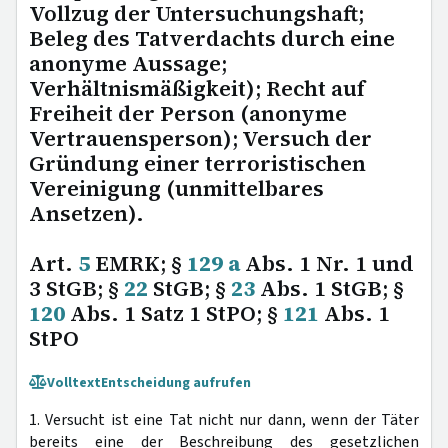
Vollzug der Untersuchungshaft;
Beleg des Tatverdachts durch eine
anonyme Aussage;
Verhältnismäßigkeit); Recht auf
Freiheit der Person (anonyme
Vertrauensperson); Versuch der
Gründung einer terroristischen
Vereinigung (unmittelbares
Ansetzen).
Art.
5
EMRK; §
129 a
Abs. 1 Nr. 1 und
3 StGB; §
22
StGB; §
23
Abs. 1 StGB; §
120
Abs. 1 Satz 1 StPO; §
121
Abs. 1
StPO
Volltext
Entscheidung aufrufen
1. Versucht ist eine Tat nicht nur dann, wenn der Täter
bereits eine der Beschreibung des gesetzlichen