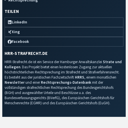
Rechtsprechung
TEILEN
LinkedIn
Xing
Facebook
HRR-STRAFRECHT.DE
HRR-Strafrecht.de ist ein Service der Hamburger Anwaltskanzlei
Strate und
Kollegen
. Das Projekt bietet einen kostenlosen Zugang zur aktuellen
höchstrichterlichen Rechtsprechung im Strafrecht und Strafverfahrensrecht.
Es besteht aus der juristischen Fachzeitschrift
HRRS
, einem monatlichen
Newsletter
und einer
Rechtsprechungs-Datenbank
mit der
vollständigen strafrechtlichen Rechtsprechung des Bundesgerichtshofs
(BGH) und ausgewählter Urteile und Beschlüsse u.a. des
Bundesverfassungsgerichts (BVerfG), des Europäischen Gerichtshofs für
Menschenrechte (EGMR) und des Europäischen Gerichtshofs (EuGH).
Impressum
·
Datenschutz