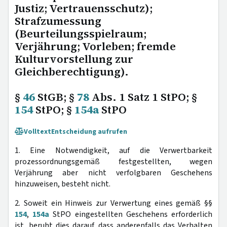
Justiz; Vertrauensschutz);
Strafzumessung
(Beurteilungsspielraum;
Verjährung; Vorleben; fremde
Kulturvorstellung zur
Gleichberechtigung).
§
46
StGB; §
78
Abs. 1 Satz 1 StPO; §
154
StPO; §
154a
StPO
Volltext
Entscheidung aufrufen
1. Eine Notwendigkeit, auf die Verwertbarkeit
prozessordnungsgemäß festgestellten, wegen
Verjährung aber nicht verfolgbaren Geschehens
hinzuweisen, besteht nicht.
2. Soweit ein Hinweis zur Verwertung eines gemäß §§
154
,
154a
StPO eingestellten Geschehens erforderlich
ist, beruht dies darauf, dass anderenfalls das Verhalten