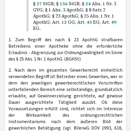
§
27
StGB; §
156
StGB; §
24
Abs. 1 Nr. 3
GVG; § 1 Abs. 3 ApothG; § 8 Satz 2
ApothG; § 23 ApothG; § 25 Abs. 1 Nr. 1
ApothG; Art.
12
GG; Art.
43
EG; Art.
49
EG.
1. Zum Begriff des nach § 23 ApothG strafbaren
Betreibens einer Apotheke ohne die erforderliche
Erlaubnis - Abgrenzung zur Ordnungswidrigkeit im Sinne
des § 25 Abs. 1 Nr. 1 ApothG. (BGHSt)
2. Nach dem im gesamten Gewerberecht einheitlich
verwendeten Begriff ist Betreiber eines Gewerbes, wer in
dem den jeweiligen gewerberechtlichen Vorschriften
unterfallenden Bereich eine selbständige, grundsätzlich
erlaubte, auf Gewinnerzielung gerichtete, auf gewisse
Dauer ausgerichtete Tätigkeit ausübt. Ob diese
Voraussetzungen erfüllt sind, richtet sich im Interesse
der Wirksamkeit des ordnungsrechtlichen
Instrumentariums nach dem äußeren Bild der
gewerblichen Betätigung (vgl. BVerwG DÖV 1993, 618,