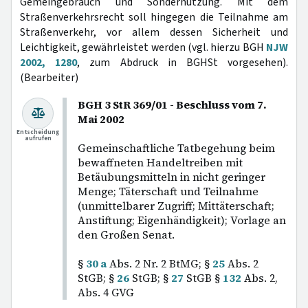
Gemeingebrauch und Sondernutzung. Mit dem
Straßenverkehrsrecht soll hingegen die Teilnahme am
Straßenverkehr, vor allem dessen Sicherheit und
Leichtigkeit, gewährleistet werden (vgl. hierzu BGH
NJW
2002, 1280
, zum Abdruck in BGHSt vorgesehen).
(Bearbeiter)
BGH 3 StR 369/01 - Beschluss vom 7.
Mai 2002
Entscheidung
aufrufen
Gemeinschaftliche Tatbegehung beim
bewaffneten Handeltreiben mit
Betäubungsmitteln in nicht geringer
Menge; Täterschaft und Teilnahme
(unmittelbarer Zugriff; Mittäterschaft;
Anstiftung; Eigenhändigkeit); Vorlage an
den Großen Senat.
§
30 a
Abs. 2 Nr. 2 BtMG; §
25
Abs. 2
StGB; §
26
StGB; §
27
StGB §
132
Abs. 2,
Abs. 4 GVG