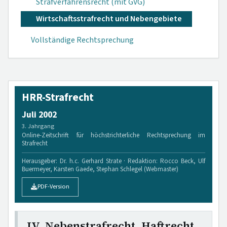
Strafverfahrensrecht (mit GVG)
Wirtschaftsstrafrecht und Nebengebiete
Vollständige Rechtsprechung
HRR-Strafrecht
Juli 2002
3. Jahrgang
Online-Zeitschrift für höchstrichterliche Rechtsprechung im
Strafrecht
Herausgeber: Dr. h.c. Gerhard Strate · Redaktion: Rocco Beck, Ulf
Buermeyer, Karsten Gaede, Stephan Schlegel (Webmaster)
PDF-Version
IV. Nebenstrafrecht, Haftrecht