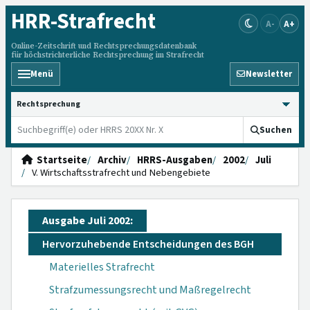
HRR
-Strafrecht
A-
A+
Online-Zeitschrift und Rechtsprechungsdatenbank
für höchstrichterliche Rechtsprechung im Strafrecht
Menü
Newsletter
HRRS durchsuchen
Suchen
Startseite
Archiv
HRRS-Ausgaben
2002
Juli
V. Wirtschaftsstrafrecht und Nebengebiete
Ausgabe Juli 2002:
Hervorzuhebende Entscheidungen des BGH
Materielles Strafrecht
Strafzumessungsrecht und Maßregelrecht