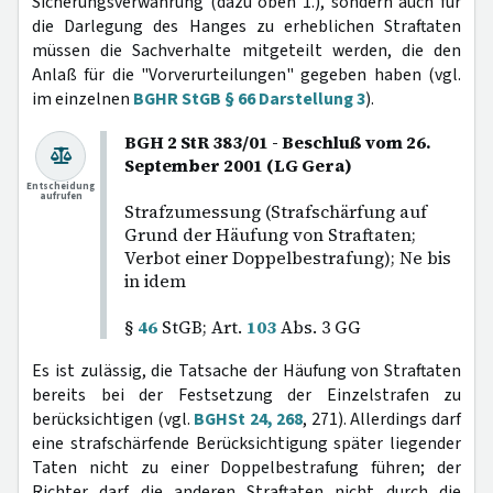
Sicherungsverwahrung (dazu oben 1.), sondern auch für
die Darlegung des Hanges zu erheblichen Straftaten
müssen die Sachverhalte mitgeteilt werden, die den
Anlaß für die "Vorverurteilungen" gegeben haben (vgl.
im einzelnen
BGHR StGB § 66 Darstellung 3
).
BGH 2 StR 383/01 - Beschluß vom 26.
September 2001 (LG Gera)
Entscheidung
aufrufen
Strafzumessung (Strafschärfung auf
Grund der Häufung von Straftaten;
Verbot einer Doppelbestrafung); Ne bis
in idem
§
46
StGB; Art.
103
Abs. 3 GG
Es ist zulässig, die Tatsache der Häufung von Straftaten
bereits bei der Festsetzung der Einzelstrafen zu
berücksichtigen (vgl.
BGHSt 24, 268
, 271). Allerdings darf
eine strafschärfende Berücksichtigung später liegender
Taten nicht zu einer Doppelbestrafung führen; der
Richter darf die anderen Straftaten nicht durch die