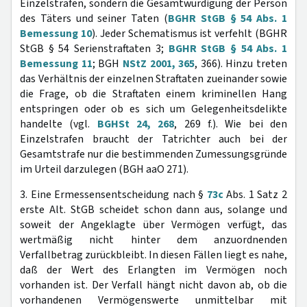
Einzelstrafen, sondern die Gesamtwürdigung der Person
des Täters und seiner Taten (
BGHR StGB § 54 Abs. 1
Bemessung 10
). Jeder Schematismus ist verfehlt (BGHR
StGB § 54 Serienstraftaten 3;
BGHR StGB § 54 Abs. 1
Bemessung 11
; BGH
NStZ 2001, 365
, 366). Hinzu treten
das Verhältnis der einzelnen Straftaten zueinander sowie
die Frage, ob die Straftaten einem kriminellen Hang
entspringen oder ob es sich um Gelegenheitsdelikte
handelte (vgl.
BGHSt 24, 268
, 269 f.). Wie bei den
Einzelstrafen braucht der Tatrichter auch bei der
Gesamtstrafe nur die bestimmenden Zumessungsgründe
im Urteil darzulegen (BGH aaO 271).
3. Eine Ermessensentscheidung nach §
73c
Abs. 1 Satz 2
erste Alt. StGB scheidet schon dann aus, solange und
soweit der Angeklagte über Vermögen verfügt, das
wertmäßig nicht hinter dem anzuordnenden
Verfallbetrag zurückbleibt. In diesen Fällen liegt es nahe,
daß der Wert des Erlangten im Vermögen noch
vorhanden ist. Der Verfall hängt nicht davon ab, ob die
vorhandenen Vermögenswerte unmittelbar mit