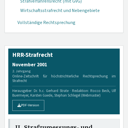
Strafverfahrensrecht (mit GVG)
Wirtschaftsstrafrecht und Nebengebiete
Vollständige Rechtsprechung
HRR-Strafrecht
November 2001
2. Jahrgang
Online-Zeitschrift für höchstrichterliche Rechtsprechung im
Strafrecht
Herausgeber: Dr. h.c. Gerhard Strate · Redaktion: Rocco Beck, Ulf
Buermeyer, Karsten Gaede, Stephan Schlegel (Webmaster)
PDF-Version
II. Strafzumessungs- und