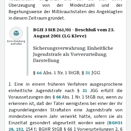
Überzeugung von der Mindestzahl und der
Begehungsweise der Mißbrauchstaten des Angeklagten
in diesem Zeitraum gründet.
BGH 3 StR 261/01 - Beschluß vom 23.
August 2001 (LG Kleve)
Entscheidung
aufrufen
Sicherungsverwahrung; Einheitliche
Jugendstrafe als Vorverurteilung;
Darstellung
§
66
Abs. 1 Nr. 1 StGB; §
31
JGG
1. Eine in einem früheren Verfahren ausgesprochene
einheitliche Jugendstrafe nach §
31
JGG erfüllt die
Voraussetzungen des §
66
Abs. 1 Nr. 1 StGB nur, wenn zu
erkennen ist, daß der Täter wenigstens bei einer der ihr
zugrundeliegenden Straftaten eine Jugendstrafe von
mindestens einem Jahr verwirkt hätte, sofern sie als
Einzeltat gesondert abgeurteilt worden wäre (
BGHSt
26, 152
, 154 f.; BGHR StGB § 66 1 Vorverurteilungen 2, 6