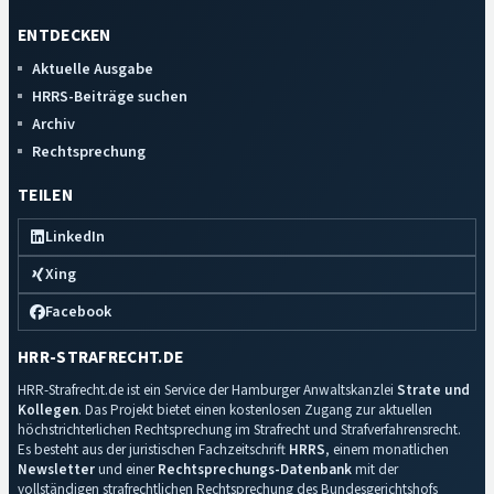
ENTDECKEN
Aktuelle Ausgabe
HRRS-Beiträge suchen
Archiv
Rechtsprechung
TEILEN
LinkedIn
Xing
Facebook
HRR-STRAFRECHT.DE
HRR-Strafrecht.de ist ein Service der Hamburger Anwaltskanzlei
Strate und
Kollegen
. Das Projekt bietet einen kostenlosen Zugang zur aktuellen
höchstrichterlichen Rechtsprechung im Strafrecht und Strafverfahrensrecht.
Es besteht aus der juristischen Fachzeitschrift
HRRS
, einem monatlichen
Newsletter
und einer
Rechtsprechungs-Datenbank
mit der
vollständigen strafrechtlichen Rechtsprechung des Bundesgerichtshofs