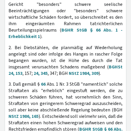
Gericht "besonders" schwere seelische
Beeinträchtigungen oder "besonders" schwere
wirtschaftliche Schäden fordert, so überschreitet es den
ihm eingeräumten Rahmen tatrichterlichen
Beurteilungsspielraums (
BGHR StGB § 66 Abs. 1 -
Erheblichkeit 1
).
2. Bei Diebstählen, die planmäßig auf Wiederholung
angelegt sind oder infolge des Hanges in rascher Folge
begangen wurden, ist die Höhe des durch die Tat
insgesamt verursachten Schadens maßgebend (
BGHSt
24, 153
, 157;
24, 345
, 347; BGH
NStZ 1984, 309
).
3. Daß gemäß §
66
Abs. 1 Nr. 3 StGB "namentlich" solche
Straftaten als "erheblich" eingestuft werden, die zu
schweren Schäden führen, hat vornehmlich den Sinn,
Straftaten von geringerem Schweregrad auszuscheiden,
soll aber keine abschließende Regelung bedeuten (BGH
NStZ 1986, 165
). Entscheidend soll vielmehr sein, daß die
Straftaten einen hohen Schweregrad aufweisen und den
Rechtsfrieden empfindlich stören (
BGHR StGB § 66 Abs.