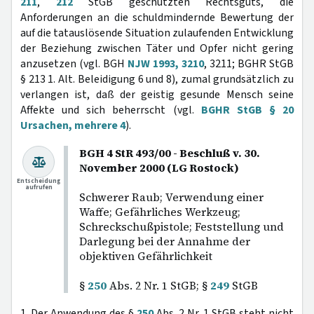
211
,
212
StGB geschützten Rechtsguts, die
Anforderungen an die schuldmindernde Bewertung der
auf die tatauslösende Situation zulaufenden Entwicklung
der Beziehung zwischen Täter und Opfer nicht gering
anzusetzen (vgl. BGH
NJW 1993, 3210
, 3211; BGHR StGB
§ 213 1. Alt. Beleidigung 6 und 8), zumal grundsätzlich zu
verlangen ist, daß der geistig gesunde Mensch seine
Affekte und sich beherrscht (vgl.
BGHR StGB § 20
Ursachen, mehrere 4
).
BGH 4 StR 493/00 - Beschluß v. 30.
November 2000 (LG Rostock)
Entscheidung
aufrufen
Schwerer Raub; Verwendung einer
Waffe; Gefährliches Werkzeug;
Schreckschußpistole; Feststellung und
Darlegung bei der Annahme der
objektiven Gefährlichkeit
§
250
Abs. 2 Nr. 1 StGB; §
249
StGB
1. Der Anwendung des §
250
Abs. 2 Nr. 1 StGB steht nicht