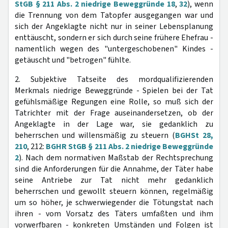
StGB § 211 Abs. 2 niedrige Beweggründe 18
,
32
), wenn
die Trennung von dem Tatopfer ausgegangen war und
sich der Angeklagte nicht nur in seiner Lebensplanung
enttäuscht, sondern er sich durch seine frühere Ehefrau -
namentlich wegen des "untergeschobenen" Kindes -
getäuscht und "betrogen" fühlte.
2. Subjektive Tatseite des mordqualifizierenden
Merkmals niedrige Beweggründe - Spielen bei der Tat
gefühlsmäßige Regungen eine Rolle, so muß sich der
Tatrichter mit der Frage auseinandersetzen, ob der
Angeklagte in der Lage war, sie gedanklich zu
beherrschen und willensmäßig zu steuern (
BGHSt 28,
210
, 212:
BGHR StGB § 211 Abs. 2 niedrige Beweggründe
2
). Nach dem normativen Maßstab der Rechtsprechung
sind die Anforderungen für die Annahme, der Täter habe
seine Antriebe zur Tat nicht mehr gedanklich
beherrschen und gewollt steuern können, regelmäßig
um so höher, je schwerwiegender die Tötungstat nach
ihren - vom Vorsatz des Täters umfaßten und ihm
vorwerfbaren - konkreten Umständen und Folgen ist