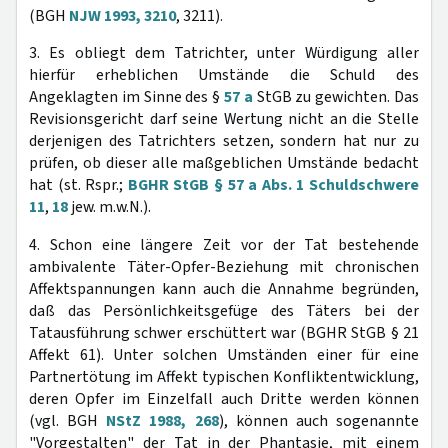
(BGH
NJW 1993, 3210
, 3211).
3. Es obliegt dem Tatrichter, unter Würdigung aller
hierfür erheblichen Umstände die Schuld des
Angeklagten im Sinne des §
57 a
StGB zu gewichten. Das
Revisionsgericht darf seine Wertung nicht an die Stelle
derjenigen des Tatrichters setzen, sondern hat nur zu
prüfen, ob dieser alle maßgeblichen Umstände bedacht
hat (st. Rspr.;
BGHR StGB § 57 a Abs. 1 Schuldschwere
11
,
18
jew. m.w.N.).
4. Schon eine längere Zeit vor der Tat bestehende
ambivalente Täter-Opfer-Beziehung mit chronischen
Affektspannungen kann auch die Annahme begründen,
daß das Persönlichkeitsgefüge des Täters bei der
Tatausführung schwer erschüttert war (BGHR StGB § 21
Affekt 61). Unter solchen Umständen einer für eine
Partnertötung im Affekt typischen Konfliktentwicklung,
deren Opfer im Einzelfall auch Dritte werden können
(vgl. BGH
NStZ 1988, 268
), können auch sogenannte
"Vorgestalten" der Tat in der Phantasie, mit einem