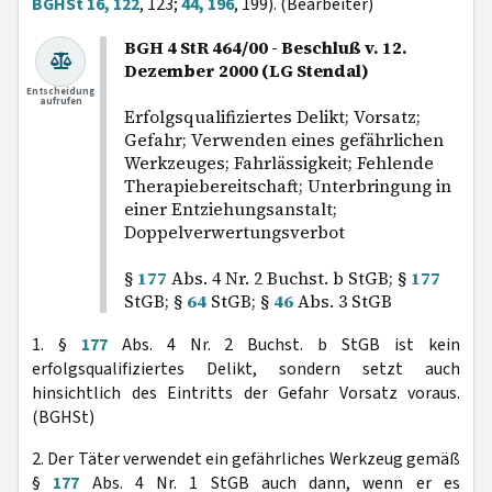
BGHSt 16, 122
, 123;
44, 196
, 199). (Bearbeiter)
BGH 4 StR 464/00 - Beschluß v. 12.
Dezember 2000 (LG Stendal)
Entscheidung
aufrufen
Erfolgsqualifiziertes Delikt; Vorsatz;
Gefahr; Verwenden eines gefährlichen
Werkzeuges; Fahrlässigkeit; Fehlende
Therapiebereitschaft; Unterbringung in
einer Entziehungsanstalt;
Doppelverwertungsverbot
§
177
Abs. 4 Nr. 2 Buchst. b StGB; §
177
StGB; §
64
StGB; §
46
Abs. 3 StGB
1. §
177
Abs. 4 Nr. 2 Buchst. b StGB ist kein
erfolgsqualifiziertes Delikt, sondern setzt auch
hinsichtlich des Eintritts der Gefahr Vorsatz voraus.
(BGHSt)
2. Der Täter verwendet ein gefährliches Werkzeug gemäß
§
177
Abs. 4 Nr. 1 StGB auch dann, wenn er es