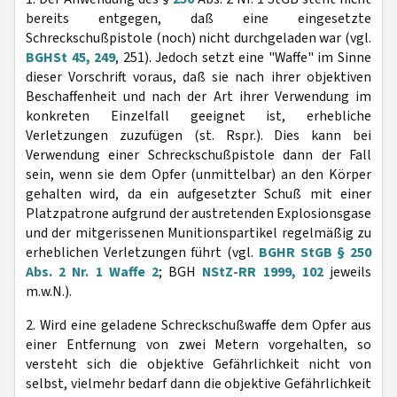
bereits entgegen, daß eine eingesetzte
Schreckschußpistole (noch) nicht durchgeladen war (vgl.
BGHSt 45, 249
, 251). Jedoch setzt eine "Waffe" im Sinne
dieser Vorschrift voraus, daß sie nach ihrer objektiven
Beschaffenheit und nach der Art ihrer Verwendung im
konkreten Einzelfall geeignet ist, erhebliche
Verletzungen zuzufügen (st. Rspr.). Dies kann bei
Verwendung einer Schreckschußpistole dann der Fall
sein, wenn sie dem Opfer (unmittelbar) an den Körper
gehalten wird, da ein aufgesetzter Schuß mit einer
Platzpatrone aufgrund der austretenden Explosionsgase
und der mitgerissenen Munitionspartikel regelmäßig zu
erheblichen Verletzungen führt (vgl.
BGHR StGB § 250
Abs. 2 Nr. 1 Waffe 2
; BGH
NStZ-RR 1999, 102
jeweils
m.w.N.).
2. Wird eine geladene Schreckschußwaffe dem Opfer aus
einer Entfernung von zwei Metern vorgehalten, so
versteht sich die objektive Gefährlichkeit nicht von
selbst, vielmehr bedarf dann die objektive Gefährlichkeit