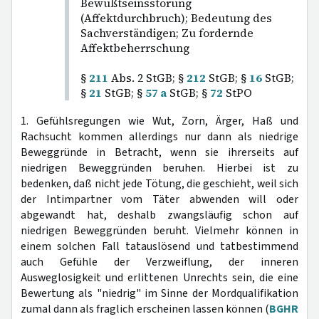
Bewußtseinsstörung
(Affektdurchbruch); Bedeutung des
Sachverständigen; Zu fordernde
Affektbeherrschung
§
211
Abs. 2 StGB; §
212
StGB; §
16
StGB;
§
21
StGB; §
57 a
StGB; §
72
StPO
1. Gefühlsregungen wie Wut, Zorn, Ärger, Haß und
Rachsucht kommen allerdings nur dann als niedrige
Beweggründe in Betracht, wenn sie ihrerseits auf
niedrigen Beweggründen beruhen. Hierbei ist zu
bedenken, daß nicht jede Tötung, die geschieht, weil sich
der Intimpartner vom Täter abwenden will oder
abgewandt hat, deshalb zwangsläufig schon auf
niedrigen Beweggründen beruht. Vielmehr können in
einem solchen Fall tatauslösend und tatbestimmend
auch Gefühle der Verzweiflung, der inneren
Ausweglosigkeit und erlittenen Unrechts sein, die eine
Bewertung als "niedrig" im Sinne der Mordqualifikation
zumal dann als fraglich erscheinen lassen können (
BGHR