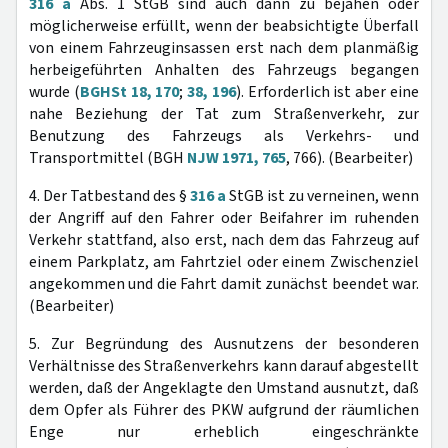
316 a
Abs. 1 StGB sind auch dann zu bejahen oder
möglicherweise erfüllt, wenn der beabsichtigte Überfall
von einem Fahrzeuginsassen erst nach dem planmäßig
herbeigeführten Anhalten des Fahrzeugs begangen
wurde (
BGHSt 18, 170
;
38, 196
). Erforderlich ist aber eine
nahe Beziehung der Tat zum Straßenverkehr, zur
Benutzung des Fahrzeugs als Verkehrs- und
Transportmittel (BGH
NJW 1971, 765
, 766). (Bearbeiter)
4. Der Tatbestand des §
316 a
StGB ist zu verneinen, wenn
der Angriff auf den Fahrer oder Beifahrer im ruhenden
Verkehr stattfand, also erst, nach dem das Fahrzeug auf
einem Parkplatz, am Fahrtziel oder einem Zwischenziel
angekommen und die Fahrt damit zunächst beendet war.
(Bearbeiter)
5. Zur Begründung des Ausnutzens der besonderen
Verhältnisse des Straßenverkehrs kann darauf abgestellt
werden, daß der Angeklagte den Umstand ausnutzt, daß
dem Opfer als Führer des PKW aufgrund der räumlichen
Enge nur erheblich eingeschränkte