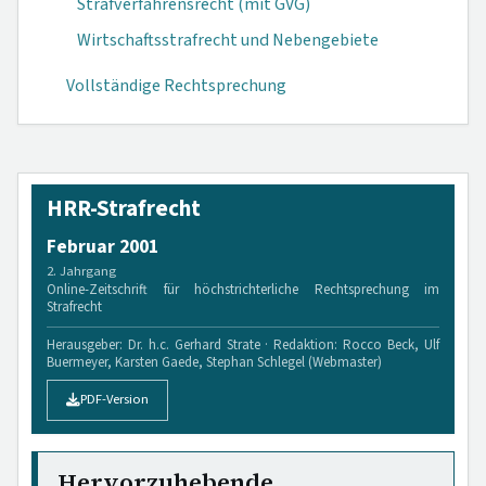
Strafverfahrensrecht (mit GVG)
Wirtschaftsstrafrecht und Nebengebiete
Vollständige Rechtsprechung
HRR-Strafrecht
Februar 2001
2. Jahrgang
Online-Zeitschrift für höchstrichterliche Rechtsprechung im
Strafrecht
Herausgeber: Dr. h.c. Gerhard Strate · Redaktion: Rocco Beck, Ulf
Buermeyer, Karsten Gaede, Stephan Schlegel (Webmaster)
PDF-Version
Hervorzuhebende