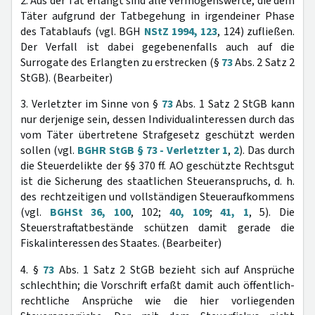
2. Aus der Tat erlangt sind alle Vermögenswerte, die dem
Täter aufgrund der Tatbegehung in irgendeiner Phase
des Tatablaufs (vgl. BGH
NStZ 1994, 123
, 124) zufließen.
Der Verfall ist dabei gegebenenfalls auch auf die
Surrogate des Erlangten zu erstrecken (§
73
Abs. 2 Satz 2
StGB). (Bearbeiter)
3. Verletzter im Sinne von §
73
Abs. 1 Satz 2 StGB kann
nur derjenige sein, dessen Individualinteressen durch das
vom Täter übertretene Strafgesetz geschützt werden
sollen (vgl.
BGHR StGB § 73 - Verletzter 1
,
2
). Das durch
die Steuerdelikte der §§ 370 ff. AO geschützte Rechtsgut
ist die Sicherung des staatlichen Steueranspruchs, d. h.
des rechtzeitigen und vollständigen Steueraufkommens
(vgl.
BGHSt 36, 100
, 102;
40, 109
;
41, 1
, 5). Die
Steuerstraftatbestände schützen damit gerade die
Fiskalinteressen des Staates. (Bearbeiter)
4. §
73
Abs. 1 Satz 2 StGB bezieht sich auf Ansprüche
schlechthin; die Vorschrift erfaßt damit auch öffentlich-
rechtliche Ansprüche wie die hier vorliegenden