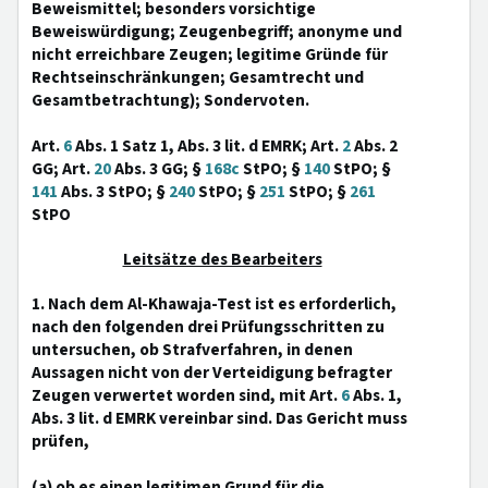
Beweismittel; besonders vorsichtige
Beweiswürdigung; Zeugenbegriff; anonyme und
nicht erreichbare Zeugen; legitime Gründe für
Rechtseinschränkungen; Gesamtrecht und
Gesamtbetrachtung); Sondervoten.
Art.
6
Abs. 1 Satz 1, Abs. 3 lit. d EMRK; Art.
2
Abs. 2
GG; Art.
20
Abs. 3 GG; §
168c
StPO; §
140
StPO; §
141
Abs. 3 StPO; §
240
StPO; §
251
StPO; §
261
StPO
Leitsätze des Bearbeiters
1. Nach dem Al-Khawaja-Test ist es erforderlich,
nach den folgenden drei Prüfungsschritten zu
untersuchen, ob Strafverfahren, in denen
Aussagen nicht von der Verteidigung befragter
Zeugen verwertet worden sind, mit Art.
6
Abs. 1,
Abs. 3 lit. d EMRK vereinbar sind. Das Gericht muss
prüfen,
(a) ob es einen legitimen Grund für die