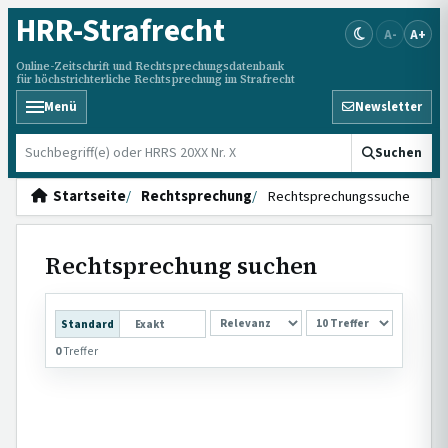
HRR
-Strafrecht
A-
A+
Online-Zeitschrift und Rechtsprechungsdatenbank
für höchstrichterliche Rechtsprechung im Strafrecht
Menü
Newsletter
HRRS durchsuchen
Suchen
Startseite
Rechtsprechung
Rechtsprechungssuche
Rechtsprechung suchen
SORTIERUNG
Standard
Exakt
0
Treffer