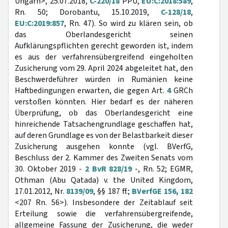
Ungarn>, 25.07.2018,
C-220/18
PPU,
EU:C:2018:589
,
Rn. 50; Dorobantu, 15.10.2019,
C-128/18
,
EU:C:2019:857
, Rn. 47). So wird zu klären sein, ob
das Oberlandesgericht seinen
Aufklärungspflichten gerecht geworden ist, indem
es aus der verfahrensübergreifend eingeholten
Zusicherung vom 29. April 2024 abgeleitet hat, den
Beschwerdeführer würden in Rumänien keine
Haftbedingungen erwarten, die gegen Art.
4
GRCh
verstoßen könnten. Hier bedarf es der näheren
Überprüfung, ob das Oberlandesgericht eine
hinreichende Tatsachengrundlage geschaffen hat,
auf deren Grundlage es von der Belastbarkeit dieser
Zusicherung ausgehen konnte (vgl. BVerfG,
Beschluss der 2. Kammer des Zweiten Senats vom
30. Oktober 2019 -
2 BvR 828/19
-, Rn. 52; EGMR,
Othman (Abu Qatada) v. the United Kingdom,
17.01.2012, Nr.
8139/09
, §§ 187 ff.;
BVerfGE 156, 182
<207 Rn. 56>). Insbesondere der Zeitablauf seit
Erteilung sowie die verfahrensübergreifende,
allgemeine Fassung der Zusicherung, die weder