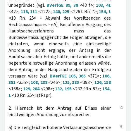
unbegründet (vgl.
BVerfGE 89, 38
<43 f.>;
103, 41
<42>;
118, 111
<122>;
140, 225
<226 f. Rn. 7>;
154, 1
<10 Rn. 25> - Abwahl des Vorsitzenden des
Rechtsausschusses - eA). Bei offenem Ausgang des
Hauptsacheverfahrens muss das
Bundesverfassungsgericht die Folgen abwägen, die
einträten, wenn einerseits eine einstweilige
Anordnung nicht erginge, der Antrag in der
Hauptsache aber Erfolg hätte, und andererseits die
begehrte einstweilige Anordnung erlassen würde,
dem Antrag in der Hauptsache aber der Erfolg zu
versagen wäre (vgl.
BVerfGE 105, 365
<371>;
106,
351
<355>;
108, 238
<246>;
125, 385
<393>;
126, 158
<168>;
129, 284
<298>;
132, 195
<232 f.Rn. 87>;
154,
1
<10 Rn. 25>; stRspr).
4
2. Hiernach ist dem Antrag auf Erlass einer
einstweiligen Anordnung zu entsprechen.
5
a) Die zeitgleich erhobene Verfassungsbeschwerde