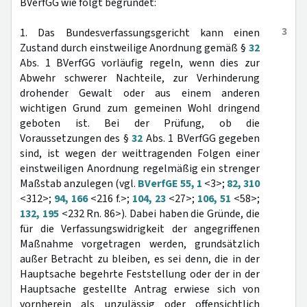
BVerfGG wie folgt begründet:
3
1. Das Bundesverfassungsgericht kann einen
Zustand durch einstweilige Anordnung gemäß §
32
Abs. 1 BVerfGG vorläufig regeln, wenn dies zur
Abwehr schwerer Nachteile, zur Verhinderung
drohender Gewalt oder aus einem anderen
wichtigen Grund zum gemeinen Wohl dringend
geboten ist. Bei der Prüfung, ob die
Voraussetzungen des §
32
Abs. 1 BVerfGG gegeben
sind, ist wegen der weittragenden Folgen einer
einstweiligen Anordnung regelmäßig ein strenger
Maßstab anzulegen (vgl.
BVerfGE 55, 1
<3>;
82, 310
<312>;
94, 166
<216 f.>;
104, 23
<27>;
106, 51
<58>;
132, 195
<232 Rn. 86>). Dabei haben die Gründe, die
für die Verfassungswidrigkeit der angegriffenen
Maßnahme vorgetragen werden, grundsätzlich
außer Betracht zu bleiben, es sei denn, die in der
Hauptsache begehrte Feststellung oder der in der
Hauptsache gestellte Antrag erwiese sich von
vornherein als unzulässig oder offensichtlich