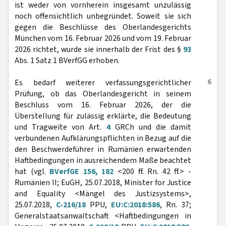
ist weder von vornherein insgesamt unzulässig
noch offensichtlich unbegründet. Soweit sie sich
gegen die Beschlüsse des Oberlandesgerichts
München vom 16. Februar 2026 und vom 19. Februar
2026 richtet, wurde sie innerhalb der Frist des §
93
Abs. 1 Satz 1 BVerfGG erhoben.
6
Es bedarf weiterer verfassungsgerichtlicher
Prüfung, ob das Oberlandesgericht in seinem
Beschluss vom 16. Februar 2026, der die
Überstellung für zulässig erklärte, die Bedeutung
und Tragweite von Art.
4
GRCh und die damit
verbundenen Aufklärungspflichten in Bezug auf die
den Beschwerdeführer in Rumänien erwartenden
Haftbedingungen in ausreichendem Maße beachtet
hat (vgl.
BVerfGE 156, 182
<200 ff. Rn. 42 ff.> -
Rumänien II; EuGH, 25.07.2018, Minister for Justice
and Equality <Mängel des Justizsystems>,
25.07.2018,
C-216/18
PPU,
EU:C:2018:586
, Rn. 37;
Generalstaatsanwaltschaft <Haftbedingungen in