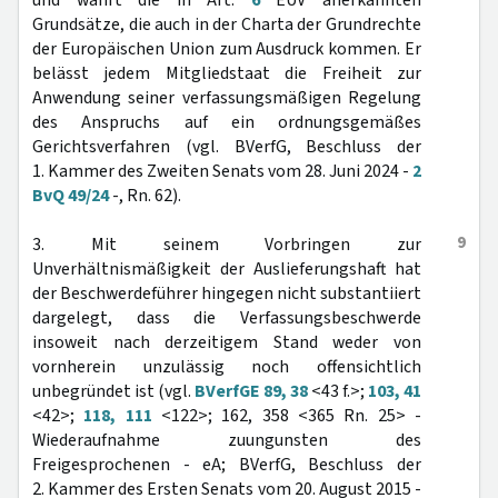
und wahrt die in Art.
6
EUV anerkannten
Grundsätze, die auch in der Charta der Grundrechte
der Europäischen Union zum Ausdruck kommen. Er
belässt jedem Mitgliedstaat die Freiheit zur
Anwendung seiner verfassungsmäßigen Regelung
des Anspruchs auf ein ordnungsgemäßes
Gerichtsverfahren (vgl. BVerfG, Beschluss der
1. Kammer des Zweiten Senats vom 28. Juni 2024 -
2
BvQ 49/24
-, Rn. 62).
9
3. Mit seinem Vorbringen zur
Unverhältnismäßigkeit der Auslieferungshaft hat
der Beschwerdeführer hingegen nicht substantiiert
dargelegt, dass die Verfassungsbeschwerde
insoweit nach derzeitigem Stand weder von
vornherein unzulässig noch offensichtlich
unbegründet ist (vgl.
BVerfGE 89, 38
<43 f.>;
103, 41
<42>;
118, 111
<122>; 162, 358 <365 Rn. 25> -
Wiederaufnahme zuungunsten des
Freigesprochenen - eA; BVerfG, Beschluss der
2. Kammer des Ersten Senats vom 20. August 2015 -