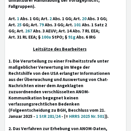
unhaltbarer Handhabung der Vorlagepflicht;
Fallgruppen).
Art.
1
Abs. 1 GG; Art.
2
Abs. 1 GG; Art.
20
Abs. 3 GG;
Art.
25
GG; Art.
79
Abs. 3 GG; Art.
101
Abs. 1 Satz 2
GG; Art.
267
Abs. 3 AEUV; Art. 14 Abs. 7 RL EEA;
Art. 31 RL EEA; §
100a
StPO; §
91g
Abs. 6 IRG
Leitsätze des Bearbeiters
1. Die Verurteilung zu einer Freiheitsstrafe unter
maßgeblicher Verwertung im Wege der
Rechtshilfe von den USA erlangter Informationen
aus der Überwachung und Auswertung von Chat-
Nachrichten einer dem Angeklagten
zuzuordnenden verschlüsselten ANOM-
Kommunikation begegnet keinen
verfassungsrechtlichen Bedenken
(Folgeentscheidung zu BGH, Beschluss vom 21.
Januar 2025 -
1 StR 281/24
- [=
HRRS 2025 Nr. 501
]).
2. Das Verfahren zur Erhebung von ANOM-Daten,