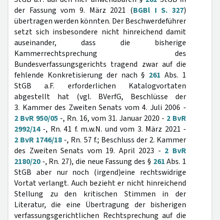
der Fassung vom 9. März 2021 (
BGBl I S. 327
)
übertragen werden könnten. Der Beschwerdeführer
setzt sich insbesondere nicht hinreichend damit
auseinander, dass die bisherige
Kammerrechtsprechung des
Bundesverfassungsgerichts tragend zwar auf die
fehlende Konkretisierung der nach §
261
Abs. 1
StGB a.F. erforderlichen Katalogvortaten
abgestellt hat (vgl. BVerfG, Beschlüsse der
3. Kammer des Zweiten Senats vom 4. Juli 2006 -
2 BvR 950/05
-, Rn. 16, vom 31. Januar 2020 -
2 BvR
2992/14
-, Rn. 41 f. m.w.N. und vom 3. März 2021 -
2 BvR 1746/18
-, Rn. 57 f.; Beschluss der 2. Kammer
des Zweiten Senats vom 19. April 2023 -
2 BvR
2180/20
-, Rn. 27), die neue Fassung des §
261
Abs. 1
StGB aber nur noch (irgend)eine rechtswidrige
Vortat verlangt. Auch bezieht er nicht hinreichend
Stellung zu den kritischen Stimmen in der
Literatur, die eine Übertragung der bisherigen
verfassungsgerichtlichen Rechtsprechung auf die