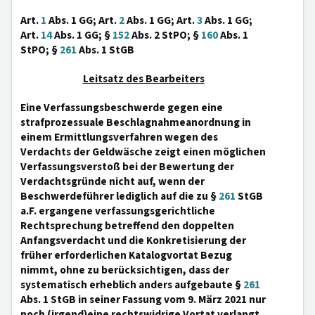
Art.
1
Abs. 1 GG; Art.
2
Abs. 1 GG; Art.
3
Abs. 1 GG;
Art.
14
Abs. 1 GG; §
152
Abs. 2 StPO; §
160
Abs. 1
StPO; §
261
Abs. 1 StGB
Leitsatz des Bearbeiters
Eine Verfassungsbeschwerde gegen eine
strafprozessuale Beschlagnahmeanordnung in
einem Ermittlungsverfahren wegen des
Verdachts der Geldwäsche zeigt einen möglichen
Verfassungsverstoß bei der Bewertung der
Verdachtsgründe nicht auf, wenn der
Beschwerdeführer lediglich auf die zu §
261
StGB
a.F. ergangene verfassungsgerichtliche
Rechtsprechung betreffend den doppelten
Anfangsverdacht und die Konkretisierung der
früher erforderlichen Katalogvortat Bezug
nimmt, ohne zu berücksichtigen, dass der
systematisch erheblich anders aufgebaute §
261
Abs. 1 StGB in seiner Fassung vom 9. März 2021 nur
noch (irgend)eine rechtswidrige Vortat verlangt,