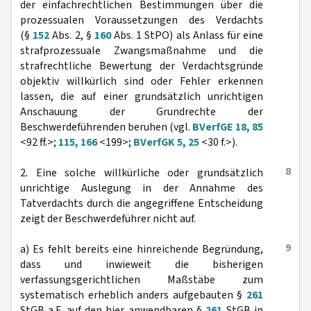
der einfachrechtlichen Bestimmungen über die
prozessualen Voraussetzungen des Verdachts
(§
152
Abs. 2, §
160
Abs. 1 StPO) als Anlass für eine
strafprozessuale Zwangsmaßnahme und die
strafrechtliche Bewertung der Verdachtsgründe
objektiv willkürlich sind oder Fehler erkennen
lassen, die auf einer grundsätzlich unrichtigen
Anschauung der Grundrechte der
Beschwerdeführenden beruhen (vgl.
BVerfGE 18, 85
<92 ff.>;
115, 166
<199>;
BVerfGK 5, 25
<30 f.>).
8
2. Eine solche willkürliche oder grundsätzlich
unrichtige Auslegung in der Annahme des
Tatverdachts durch die angegriffene Entscheidung
zeigt der Beschwerdeführer nicht auf.
9
a) Es fehlt bereits eine hinreichende Begründung,
dass und inwieweit die bisherigen
verfassungsgerichtlichen Maßstäbe zum
systematisch erheblich anders aufgebauten §
261
StGB a.F. auf den hier anwendbaren §
261
StGB in