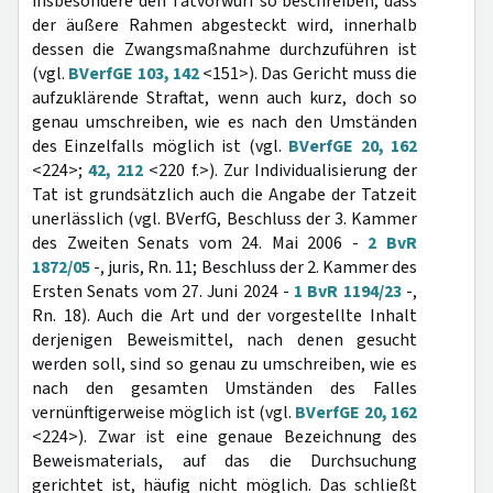
insbesondere den Tatvorwurf so beschreiben, dass
der äußere Rahmen abgesteckt wird, innerhalb
dessen die Zwangsmaßnahme durchzuführen ist
(vgl.
BVerfGE 103, 142
<151>). Das Gericht muss die
aufzuklärende Straftat, wenn auch kurz, doch so
genau umschreiben, wie es nach den Umständen
des Einzelfalls möglich ist (vgl.
BVerfGE 20, 162
<224>;
42, 212
<220 f.>). Zur Individualisierung der
Tat ist grundsätzlich auch die Angabe der Tatzeit
unerlässlich (vgl. BVerfG, Beschluss der 3. Kammer
des Zweiten Senats vom 24. Mai 2006 -
2 BvR
1872/05
-, juris, Rn. 11; Beschluss der 2. Kammer des
Ersten Senats vom 27. Juni 2024 -
1 BvR 1194/23
-,
Rn. 18). Auch die Art und der vorgestellte Inhalt
derjenigen Beweismittel, nach denen gesucht
werden soll, sind so genau zu umschreiben, wie es
nach den gesamten Umständen des Falles
vernünftigerweise möglich ist (vgl.
BVerfGE 20, 162
<224>). Zwar ist eine genaue Bezeichnung des
Beweismaterials, auf das die Durchsuchung
gerichtet ist, häufig nicht möglich. Das schließt