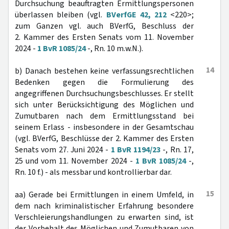
Durchsuchung beauftragten Ermittlungspersonen
überlassen bleiben (vgl.
BVerfGE 42, 212
<220>;
zum Ganzen vgl. auch BVerfG, Beschluss der
2. Kammer des Ersten Senats vom 11. November
2024 -
1 BvR 1085/24
-, Rn. 10 m.w.N.).
14
b) Danach bestehen keine verfassungsrechtlichen
Bedenken gegen die Formulierung des
angegriffenen Durchsuchungsbeschlusses. Er stellt
sich unter Berücksichtigung des Möglichen und
Zumutbaren nach dem Ermittlungsstand bei
seinem Erlass - insbesondere in der Gesamtschau
(vgl. BVerfG, Beschlüsse der 2. Kammer des Ersten
Senats vom 27. Juni 2024 -
1 BvR 1194/23
-, Rn. 17,
25 und vom 11. November 2024 -
1 BvR 1085/24
-,
Rn. 10 f.) - als messbar und kontrollierbar dar.
15
aa) Gerade bei Ermittlungen in einem Umfeld, in
dem nach kriminalistischer Erfahrung besondere
Verschleierungshandlungen zu erwarten sind, ist
der Vorbehalt des Möglichen und Zumutbaren von