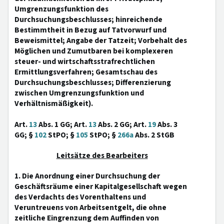
Umgrenzungsfunktion des
Durchsuchungsbeschlusses; hinreichende
Bestimmtheit in Bezug auf Tatvorwurf und
Beweismittel; Angabe der Tatzeit; Vorbehalt des
Möglichen und Zumutbaren bei komplexeren
steuer- und wirtschaftsstrafrechtlichen
Ermittlungsverfahren; Gesamtschau des
Durchsuchungsbeschlusses; Differenzierung
zwischen Umgrenzungsfunktion und
Verhältnismäßigkeit).
Art.
13
Abs. 1 GG; Art.
13
Abs. 2 GG; Art.
19
Abs. 3
GG; §
102
StPO; §
105
StPO; §
266a
Abs. 2 StGB
Leitsätze des Bearbeiters
1. Die Anordnung einer Durchsuchung der
Geschäftsräume einer Kapitalgesellschaft wegen
des Verdachts des Vorenthaltens und
Veruntreuens von Arbeitsentgelt, die ohne
zeitliche Eingrenzung dem Auffinden von