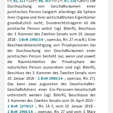
f.>;
42, 212
<219>;
44, 353
<371>;
97, 228
<265>). Die
Durchsuchung von Geschäftsräumen einer
juristischen Person tangiert allerdings die Sphäre
ihrer Organe und ihrer wirtschaftlichen Eigentümer
grundsätzlich nicht; Grundrechtsträgerin ist die
juristische Person selbst (vgl. BVerfG, Beschluss
der 3. Kammer des Zweiten Senats vom 10. Januar
2018 -
2 BvR 2993/14
-, openJur, Rn. 27 m.w.N.). Eine
Beschwerdeberechtigung von Privatpersonen bei
der Durchsuchung von Geschäftsräumen einer
juristischen Person besteht nur, wenn und soweit
die Räumlichkeiten der Privatsphäre der
natürlichen Person zuzuordnen sind (vgl. BVerfG,
Beschluss der 3. Kammer des Zweiten Senats vom
10. Januar 2018 -
2 BvR 2993/14
-, openJur, Rn. 27).
Das kann zwar zugunsten des Gesellschafter-
Geschäftsführers einer Ein-Personen-Gesellschaft
unterstellt werden (vgl. BVerfG, Beschlüsse der
3. Kammer des Zweiten Senats vom 16. April 2015 -
2 BvR 2279/13
-, Rn. 14 f., vom 10. Januar 2018 -
2 BvR 2993/14
-, openJur, Rn. 27 und vom 3. März