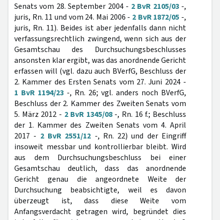
Senats vom 28. September 2004 -
2 BvR 2105/03
-,
juris, Rn. 11 und vom 24. Mai 2006 -
2 BvR 1872/05
-,
juris, Rn. 11). Beides ist aber jedenfalls dann nicht
verfassungsrechtlich zwingend, wenn sich aus der
Gesamtschau des Durchsuchungsbeschlusses
ansonsten klar ergibt, was das anordnende Gericht
erfassen will (vgl. dazu auch BVerfG, Beschluss der
2. Kammer des Ersten Senats vom 27. Juni 2024 -
1 BvR 1194/23
-, Rn. 26; vgl. anders noch BVerfG,
Beschluss der 2. Kammer des Zweiten Senats vom
5. März 2012 -
2 BvR 1345/08
-, Rn. 16 f.; Beschluss
der 1. Kammer des Zweiten Senats vom 4. April
2017 -
2 BvR 2551/12
-, Rn. 22) und der Eingriff
insoweit messbar und kontrollierbar bleibt. Wird
aus dem Durchsuchungsbeschluss bei einer
Gesamtschau deutlich, dass das anordnende
Gericht genau die angeordnete Weite der
Durchsuchung beabsichtigte, weil es davon
überzeugt ist, dass diese Weite vom
Anfangsverdacht getragen wird, begründet dies