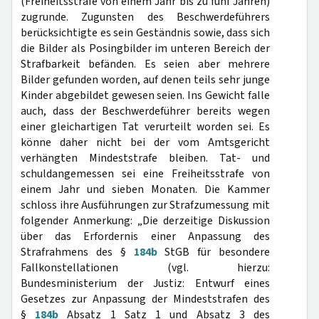
(Freiheitsstrafe von einem Jahr bis zu fünf Jahren)
zugrunde. Zugunsten des Beschwerdeführers
berücksichtigte es sein Geständnis sowie, dass sich
die Bilder als Posingbilder im unteren Bereich der
Strafbarkeit befänden. Es seien aber mehrere
Bilder gefunden worden, auf denen teils sehr junge
Kinder abgebildet gewesen seien. Ins Gewicht falle
auch, dass der Beschwerdeführer bereits wegen
einer gleichartigen Tat verurteilt worden sei. Es
könne daher nicht bei der vom Amtsgericht
verhängten Mindeststrafe bleiben. Tat- und
schuldangemessen sei eine Freiheitsstrafe von
einem Jahr und sieben Monaten. Die Kammer
schloss ihre Ausführungen zur Strafzumessung mit
folgender Anmerkung: „Die derzeitige Diskussion
über das Erfordernis einer Anpassung des
Strafrahmens des §
184b
StGB für besondere
Fallkonstellationen (vgl. hierzu:
Bundesministerium der Justiz: Entwurf eines
Gesetzes zur Anpassung der Mindeststrafen des
§
184b
Absatz 1 Satz 1 und Absatz 3 des