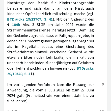
Nachfrage den Markt für Kinderpornographie
befeuere und sich damit an dem Missbrauch
kindlicher Opfer letztlich mitschuldig mache (vgl.
BTDrucks 19/23707, S. 41
). Mit der Änderung des
§
184b
Abs. 3 StGB im Jahr 2024 wurde die
Strafrahmenuntergrenze herabgesetzt. Dem lag
der Gedanke zugrunde, dass es Fallgruppen gebe, in
denen der Unrechtsgehalt geringer ausgeprägt sei
als im Regelfall, sodass eine Einstellung des
Strafverfahrens sinnvoll erscheine. Gedacht wurde
etwa an Eltern oder Lehrkräfte, die im Fall von
unbedarft handelnden Minderjährigen auf Gefahren
oder Fehlentwicklungen hinwiesen (vgl.
BTDrucks
20/10540, S. 1
f.).
9
Im vorliegenden Verfahren kam die Fassung zur
Anwendung, die vom 1. Juli 2021 bis zum 27. Juni
2024 galt (Freiheitsstrafe von einem Jahr bis zu
fünf Jahren).