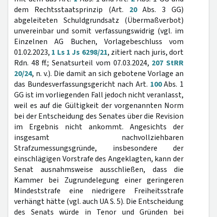
dem Rechtsstaatsprinzip (Art.
20
Abs. 3 GG)
abgeleiteten Schuldgrundsatz (Übermaßverbot)
unvereinbar und somit verfassungswidrig (vgl. im
Einzelnen AG Buchen, Vorlagebeschluss vom
01.02.2023,
1 Ls 1 Js 6298/21
, zitiert nach juris, dort
Rdn. 48 ff.; Senatsurteil vom 07.03.2024,
207 StRR
20/24
, n. v.). Die damit an sich gebotene Vorlage an
das Bundesverfassungsgericht nach Art.
100
Abs. 1
GG ist im vorliegenden Fall jedoch nicht veranlasst,
weil es auf die Gültigkeit der vorgenannten Norm
bei der Entscheidung des Senates über die Revision
im Ergebnis nicht ankommt. Angesichts der
insgesamt nachvollziehbaren
Strafzumessungsgründe, insbesondere der
einschlägigen Vorstrafe des Angeklagten, kann der
Senat ausnahmsweise ausschließen, dass die
Kammer bei Zugrundelegung einer geringeren
Mindeststrafe eine niedrigere Freiheitsstrafe
verhängt hätte (vgl. auch UA S. 5). Die Entscheidung
des Senats würde in Tenor und Gründen bei