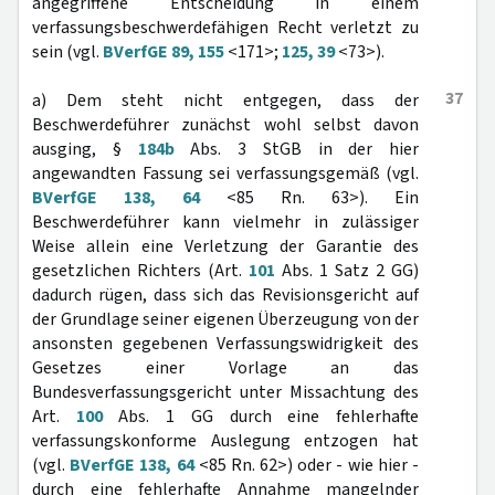
angegriffene Entscheidung in einem
verfassungsbeschwerdefähigen Recht verletzt zu
sein (vgl.
BVerfGE 89, 155
<171>;
125, 39
<73>).
37
a) Dem steht nicht entgegen, dass der
Beschwerdeführer zunächst wohl selbst davon
ausging, §
184b
Abs. 3 StGB in der hier
angewandten Fassung sei verfassungsgemäß (vgl.
BVerfGE 138, 64
<85 Rn. 63>). Ein
Beschwerdeführer kann vielmehr in zulässiger
Weise allein eine Verletzung der Garantie des
gesetzlichen Richters (Art.
101
Abs. 1 Satz 2 GG)
dadurch rügen, dass sich das Revisionsgericht auf
der Grundlage seiner eigenen Überzeugung von der
ansonsten gegebenen Verfassungswidrigkeit des
Gesetzes einer Vorlage an das
Bundesverfassungsgericht unter Missachtung des
Art.
100
Abs. 1 GG durch eine fehlerhafte
verfassungskonforme Auslegung entzogen hat
(vgl.
BVerfGE 138, 64
<85 Rn. 62>) oder - wie hier -
durch eine fehlerhafte Annahme mangelnder