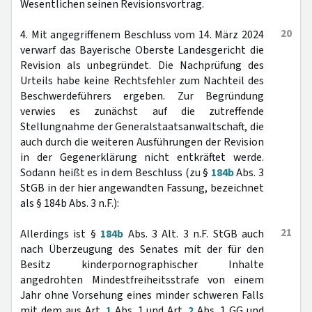
Wesentlichen seinen Revisionsvortrag.
20
4. Mit angegriffenem Beschluss vom 14. März 2024
verwarf das Bayerische Oberste Landesgericht die
Revision als unbegründet. Die Nachprüfung des
Urteils habe keine Rechtsfehler zum Nachteil des
Beschwerdeführers ergeben. Zur Begründung
verwies es zunächst auf die zutreffende
Stellungnahme der Generalstaatsanwaltschaft, die
auch durch die weiteren Ausführungen der Revision
in der Gegenerklärung nicht entkräftet werde.
Sodann heißt es in dem Beschluss (zu §
184b
Abs. 3
StGB in der hier angewandten Fassung, bezeichnet
als § 184b Abs. 3 n.F.):
21
Allerdings ist §
184b
Abs. 3 Alt. 3 n.F. StGB auch
nach Überzeugung des Senates mit der für den
Besitz kinderpornographischer Inhalte
angedrohten Mindestfreiheitsstrafe von einem
Jahr ohne Vorsehung eines minder schweren Falls
mit dem aus Art.
1
Abs. 1 und Art.
2
Abs. 1 GG und