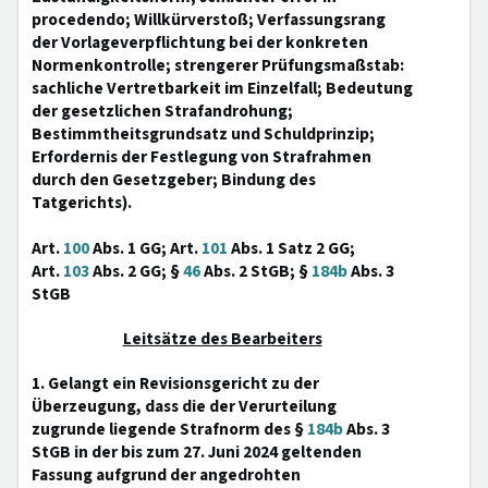
procedendo; Willkürverstoß; Verfassungsrang
der Vorlageverpflichtung bei der konkreten
Normenkontrolle; strengerer Prüfungsmaßstab:
sachliche Vertretbarkeit im Einzelfall; Bedeutung
der gesetzlichen Strafandrohung;
Bestimmtheitsgrundsatz und Schuldprinzip;
Erfordernis der Festlegung von Strafrahmen
durch den Gesetzgeber; Bindung des
Tatgerichts).
Art.
100
Abs. 1 GG; Art.
101
Abs. 1 Satz 2 GG;
Art.
103
Abs. 2 GG; §
46
Abs. 2 StGB; §
184b
Abs. 3
StGB
Leitsätze des Bearbeiters
1. Gelangt ein Revisionsgericht zu der
Überzeugung, dass die der Verurteilung
zugrunde liegende Strafnorm des §
184b
Abs. 3
StGB in der bis zum 27. Juni 2024 geltenden
Fassung aufgrund der angedrohten