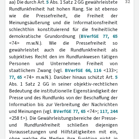
32
aa) Die durch Art.
5
Abs. 1 Satz 2 GG gewährleistete
Rundfunkfreiheit hat hohen Rang. Sie ist ebenso
wie die Pressefreiheit, die Freiheit der
Meinungsäußerung und die Informationsfreiheit
schlechthin konstituierend für die freiheitliche
demokratische Grundordnung (
BVerfGE 77, 65
<74> m.w.N.). Wie die Pressefreiheit so
gewährleistet auch die Rundfunkfreiheit als
subjektives Recht den im Rundfunkwesen tätigen
Personen und Unternehmen Freiheit von
staatlichem Zwang (vgl.
BVerfGE 66, 116
<133>;
77, 65
<74> m.w.N.). Darüber hinaus schützt Art.
5
Abs. 1 Satz 2 GG in seiner objektiv-rechtlichen
Bedeutung die institutionelle Eigenständigkeit der
Presse und des Rundfunks von der Beschaffung der
Information bis zur Verbreitung der Nachrichten
und Meinungen (vgl.
BVerfGE 77, 65
<74>;
117, 244
<258 f.>). Die Gewährleistungsbereiche der Presse-
und Rundfunkfreiheit schließen diejenigen
Voraussetzungen und Hilfstätigkeiten mit ein,
ohne welche die Medien ihre Funktion nicht in