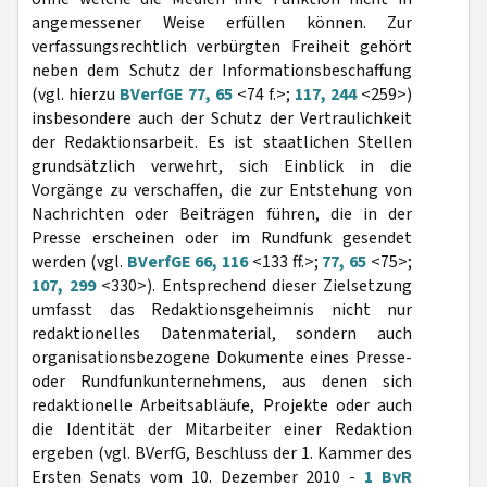
angemessener Weise erfüllen können. Zur
verfassungsrechtlich verbürgten Freiheit gehört
neben dem Schutz der Informationsbeschaffung
(vgl. hierzu
BVerfGE 77, 65
<74 f.>;
117, 244
<259>)
insbesondere auch der Schutz der Vertraulichkeit
der Redaktionsarbeit. Es ist staatlichen Stellen
grundsätzlich verwehrt, sich Einblick in die
Vorgänge zu verschaffen, die zur Entstehung von
Nachrichten oder Beiträgen führen, die in der
Presse erscheinen oder im Rundfunk gesendet
werden (vgl.
BVerfGE 66, 116
<133 ff.>;
77, 65
<75>;
107, 299
<330>). Entsprechend dieser Zielsetzung
umfasst das Redaktionsgeheimnis nicht nur
redaktionelles Datenmaterial, sondern auch
organisationsbezogene Dokumente eines Presse-
oder Rundfunkunternehmens, aus denen sich
redaktionelle Arbeitsabläufe, Projekte oder auch
die Identität der Mitarbeiter einer Redaktion
ergeben (vgl. BVerfG, Beschluss der 1. Kammer des
Ersten Senats vom 10. Dezember 2010 -
1 BvR