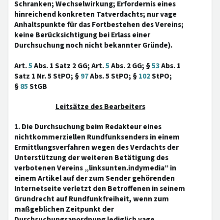
Schranken; Wechselwirkung; Erfordernis eines
hinreichend konkreten Tatverdachts; nur vage
Anhaltspunkte für das Fortbestehen des Vereins;
keine Berücksichtigung bei Erlass einer
Durchsuchung noch nicht bekannter Gründe).
Art.
5
Abs. 1 Satz 2 GG; Art.
5
Abs. 2 GG; §
53
Abs. 1
Satz 1 Nr. 5 StPO; §
97
Abs. 5 StPO; §
102
StPO;
§
85
StGB
Leitsätze des Bearbeiters
1. Die Durchsuchung beim Redakteur eines
nichtkommerziellen Rundfunksenders in einem
Ermittlungsverfahren wegen des Verdachts der
Unterstützung der weiteren Betätigung des
verbotenen Vereins „linksunten.indymedia“ in
einem Artikel auf der zum Sender gehörenden
Internetseite verletzt den Betroffenen in seinem
Grundrecht auf Rundfunkfreiheit, wenn zum
maßgeblichen Zeitpunkt der
Durchsuchungsanordnung lediglich vage