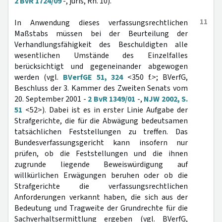
2 BvR 1724/09
-, juris, Rn. 10).
11
In Anwendung dieses verfassungsrechtlichen
Maßstabs müssen bei der Beurteilung der
Verhandlungsfähigkeit des Beschuldigten alle
wesentlichen Umstände des Einzelfalles
berücksichtigt und gegeneinander abgewogen
werden (vgl.
BVerfGE 51, 324
<350 f.>; BVerfG,
Beschluss der 3. Kammer des Zweiten Senats vom
20. September 2001 -
2 BvR 1349/01
-,
NJW 2002, S.
51
<52>). Dabei ist es in erster Linie Aufgabe der
Strafgerichte, die für die Abwägung bedeutsamen
tatsächlichen Feststellungen zu treffen. Das
Bundesverfassungsgericht kann insofern nur
prüfen, ob die Feststellungen und die ihnen
zugrunde liegende Beweiswürdigung auf
willkürlichen Erwägungen beruhen oder ob die
Strafgerichte die verfassungsrechtlichen
Anforderungen verkannt haben, die sich aus der
Bedeutung und Tragweite der Grundrechte für die
Sachverhaltsermittlung ergeben (vgl. BVerfG,