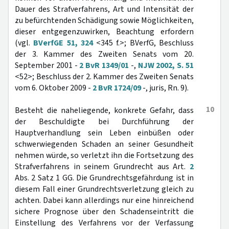
Dauer des Strafverfahrens, Art und Intensität der
zu befürchtenden Schädigung sowie Möglichkeiten,
dieser entgegenzuwirken, Beachtung erfordern
(vgl.
BVerfGE 51, 324
<345 f.>; BVerfG, Beschluss
der 3. Kammer des Zweiten Senats vom 20.
September 2001 -
2 BvR 1349/01
-,
NJW 2002, S. 51
<52>; Beschluss der 2. Kammer des Zweiten Senats
vom 6. Oktober 2009 -
2 BvR 1724/09
-, juris, Rn. 9).
10
Besteht die naheliegende, konkrete Gefahr, dass
der Beschuldigte bei Durchführung der
Hauptverhandlung sein Leben einbüßen oder
schwerwiegenden Schaden an seiner Gesundheit
nehmen würde, so verletzt ihn die Fortsetzung des
Strafverfahrens in seinem Grundrecht aus Art.
2
Abs. 2 Satz 1 GG. Die Grundrechtsgefährdung ist in
diesem Fall einer Grundrechtsverletzung gleich zu
achten. Dabei kann allerdings nur eine hinreichend
sichere Prognose über den Schadenseintritt die
Einstellung des Verfahrens vor der Verfassung