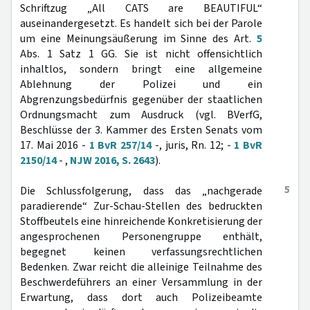
Schriftzug „All CATS are BEAUTIFUL“
auseinandergesetzt. Es handelt sich bei der Parole
um eine Meinungsäußerung im Sinne des Art.
5
Abs. 1 Satz 1 GG. Sie ist nicht offensichtlich
inhaltlos, sondern bringt eine allgemeine
Ablehnung der Polizei und ein
Abgrenzungsbedürfnis gegenüber der staatlichen
Ordnungsmacht zum Ausdruck (vgl. BVerfG,
Beschlüsse der 3. Kammer des Ersten Senats vom
17. Mai 2016 -
1 BvR 257/14
-, juris, Rn. 12; -
1 BvR
2150/14
- ,
NJW 2016, S. 2643
).
5
Die Schlussfolgerung, dass das „nachgerade
paradierende“ Zur-Schau-Stellen des bedruckten
Stoffbeutels eine hinreichende Konkretisierung der
angesprochenen Personengruppe enthält,
begegnet keinen verfassungsrechtlichen
Bedenken. Zwar reicht die alleinige Teilnahme des
Beschwerdeführers an einer Versammlung in der
Erwartung, dass dort auch Polizeibeamte