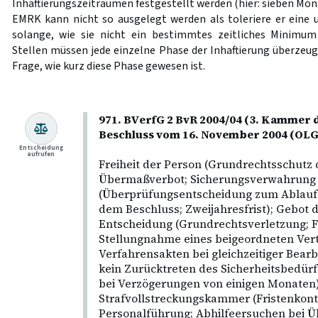
Inhaftierungszeiträumen festgestellt werden (hier: sieben Mon
EMRK kann nicht so ausgelegt werden als toleriere er eine
solange, wie sie nicht ein bestimmtes zeitliches Minimum 
Stellen müssen jede einzelne Phase der Inhaftierung überzeu
Frage, wie kurz diese Phase gewesen ist.
971. BVerfG 2 BvR 2004/04 (3. Kammer d
Beschluss vom 16. November 2004 (O
Entscheidung
aufrufen
Freiheit der Person (Grundrechtsschutz 
Übermaßverbot; Sicherungsverwahrung
(Überprüfungsentscheidung zum Ablauf 
dem Beschluss; Zweijahresfrist); Gebot d
Entscheidung (Grundrechtsverletzung; F
Stellungnahme eines beigeordneten Vert
Verfahrensakten bei gleichzeitiger Bearb
kein Zurücktreten des Sicherheitsbedürf
bei Verzögerungen von einigen Monaten)
Strafvollstreckungskammer (Fristenkon
Personalführung; Abhilfeersuchen bei Üb