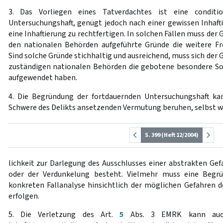
3. Das Vorliegen eines Tatverdachtes ist eine condit
Untersuchungshaft, genügt jedoch nach einer gewissen Inhaft
eine Inhaftierung zu rechtfertigen. In solchen Fällen muss der 
den nationalen Behörden aufgeführte Gründe die weitere Fre
Sind solche Gründe stichhaltig und ausreichend, muss sich der G
zuständigen nationalen Behörden die gebotene besondere Sor
aufgewendet haben.
4. Die Begründung der fortdauernden Untersuchungshaft kan
Schwere des Delikts ansetzenden Vermutung beruhen, selbst w
S. 399 (Heft 12/2004)
lichkeit zur Darlegung des Ausschlusses einer abstrakten Gef
oder der Verdunkelung besteht. Vielmehr muss eine Begrü
konkreten Fallanalyse hinsichtlich der möglichen Gefahren d
erfolgen.
5. Die Verletzung des Art.
5
Abs. 3 EMRK kann auch 