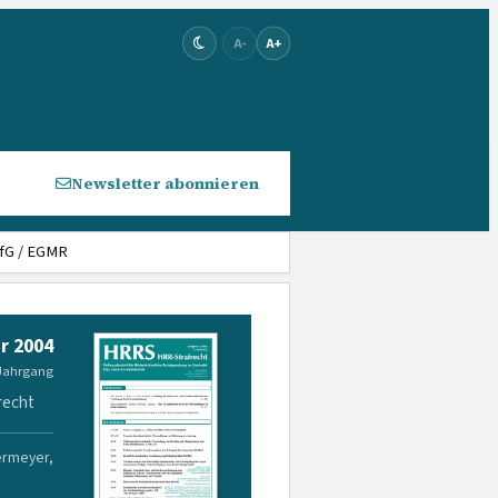
A-
A+
Newsletter abonnieren
fG / EGMR
r 2004
 Jahrgang
recht
ermeyer,