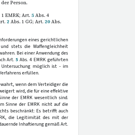
 der Person.
z 1 EMRK; Art.
5
Abs. 4
rt.
2
Abs. 1 GG; Art.
20
Abs.
forderungen eines gerichtlichen
und stets die Waffengleichheit
wahren. Bei einer Anwendung des
ach Art.
5
Abs. 4 EMRK geführten
 Untersuchung möglich ist - im
erfahrens erfüllen.
ewahrt, wenn dem Verteidiger die
gert wird, die für eine effektive
inne der EMRK wesentlich sind.
im Sinne der EMRK nicht auf die
hts beschränkt: Es betrifft auch
K, die Legitimität des mit der
tdauernde Inhaftierung gemäß Art.