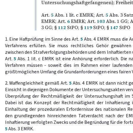
Untersuchungshaftgefangenen); Freiheit
Art.
5
Abs. 1 lit. c EMRK; Art.
5
Abs. 3 Sat
EMRK; Art.
6
EMRK; Art.
103
Abs. 1 GG; A
3 GG; §
112
StPO; §
119
StPO; §
147
StPO
1. Eine Haftprüfung im Sinne des Art.
5
Abs. 4 EMRK muss die An
Verfahrens erfüllen. Sie muss rechtliches Gehör gewähren 
zwischen den Strafverfolgungsbehörden und dem Inhaftierten 
Art.
5
Abs. 1 lit. c EMRK ist eine Anhörung erforderlich. Die n
Verfahren müssen - soweit dies im Rahmen einer laufenden
größtmöglichen Umfang die Grundanforderungen eines fairen V
2. Waffengleichheit gemäß Art.
5
Abs. 4 EMRK ist dann nicht g
Einsicht in diejenigen Dokumente der Untersuchungsakten verwei
Überprüfung der Rechtmäßigkeit der Untersuchungshaft im S
Dabei ist das Konzept der Rechtmäßigkeit der Inhaftierung 
Einhaltung der prozeduralen Erfordernisse des nationalen Rec
den grundlegenden hinreichenden Tatverdacht nach der EMR
Inhaftierung verfolgten Zwecks und die Begründung für die for
5
Abs. 3 EMRK.