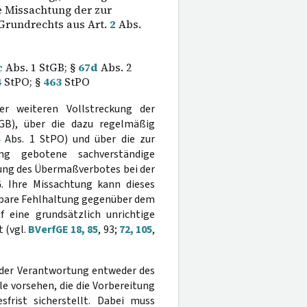
e Missachtung der zur
Grundrechts aus Art.
2
Abs.
c
Abs. 1 StGB; §
67d
Abs. 2
4
StPO; §
463
StPO
er weiteren Vollstreckung der
B), über die dazu regelmäßig
Abs. 1 StPO) und über die zur
ng gebotene sachverständige
ung des Übermaßverbotes bei der
. Ihre Missachtung kann dieses
etbare Fehlhaltung gegenüber dem
f eine grundsätzlich unrichtige
 (vgl.
BVerfGE 18, 85
, 93;
72, 105
,
 der Verantwortung entweder des
le vorsehen, die die Vorbereitung
sfrist sicherstellt. Dabei muss