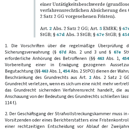
einer Untätigkeitsbeschwerde (grundlos
verfahrensrechtlichen Absicherung des 
2 Satz 2 GG vorgesehenen Fristen).
Art.
2
Abs. 2 Satz 2 GG; Art.
5
EMRK; §
67
StGB; §
67d
Abs. 3 StGB; §
67e
StGB; §
45
1. Die Vorschriften über die regelmäßige Überprüfung d
Sicherungsverwahrung (§
67d
Abs. 2 und 3 und §
67e
StG
erforderliche Anhörung des Betroffenen (§§
463
Abs. 1,
454
Vorbereitung einer in Erwägung gezogenen Aussetzu
Begutachtung (§§
463
Abs. 1,
454
Abs. 2 StPO) dienen der Wahr
Beschränkung des Grundrechts aus Art.
2
Abs. 2 Satz 2 GG
Grundrecht verletzen, wenn es sich um eine nicht mehr vertr
das Grundrecht sichernden Verfahrensrecht handelt, die au
Anschauung von der Bedeutung des Grundrechts schließen lässt
114 f.).
2. Der Geschäftsgang der Strafvollstreckungskammer muss in
Vorsitzenden oder eines Berichterstatters eine Fristenkontrol
einer rechtzeitigen Entscheidung vor Ablauf der Zweijahre