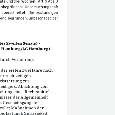
ate und drei Wochen). Art.
5
Abs. 3
 unbegründete Untersuchungshaft
überschreitet. Die zuständigen
gend begründen, unbeschadet der
es Zweiten Senats) -
LG Hamburg/LG Hamburg)
durch Verfahren);
der ersten zwei Jahre nach
er rechtzeitigen
ristsetzung zur
eidigers; Ablichtung von
eitung eines Rechtsmittels;
nisses der Allgemeinheit
; Geschäftsgang der
trolle; Maßnahmen der
erlastung); Zulässigkeit