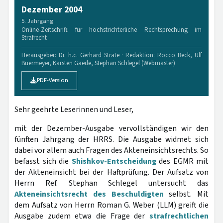
Dezember 2004
5. Jahrgang
Online-Zeitschrift für höchstrichterliche Rechtsprechung im
Strafrecht
Herausgeber: Dr. h.c. Gerhard Strate · Redaktion: Rocco Beck, Ulf
Buermeyer, Karsten Gaede, Stephan Schlegel (Webmaster)
PDF-Version
Sehr geehrte Leserinnen und Leser,
mit der Dezember-Ausgabe vervollständigen wir den
fünften Jahrgang der HRRS. Die Ausgabe widmet sich
dabei vor allem auch Fragen des Akteneinsichtsrechts. So
befasst sich die
Shishkov-Entscheidung
des EGMR mit
der Akteneinsicht bei der Haftprüfung. Der Aufsatz von
Herrn Ref. Stephan Schlegel untersucht das
Akteneinsichtsrecht des Beschuldigten
selbst. Mit
dem Aufsatz von Herrn Roman G. Weber (LLM) greift die
Ausgabe zudem etwa die Frage der
strafrechtlichen