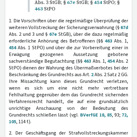
Abs. 3 StGB; §
67e
StGB; §
454
StPO; §
463
StPO
1. Die Vorschriften über die regelmäßige Überprüfung der
weiteren Vollstreckung der Sicherungsverwahrung (§
67d
Abs. 2 und 3 und §
67e
StGB), über die dazu regelmäßig
erforderliche Anhörung des Betroffenen (§§
463
Abs. 1,
454
Abs. 1 StPO) und über die zur Vorbereitung einer in
Erwägung gezogenen Aussetzung gebotene
sachverständige Begutachtung (§§
463
Abs. 1,
454
Abs. 2
StPO) dienen der Wahrung des Übermaßverbotes bei der
Beschränkung des Grundrechts aus Art.
2
Abs. 2 Satz 2 GG.
Ihre Missachtung kann dieses Grundrecht verletzen,
wenn es sich um eine nicht mehr vertretbare
Fehlhaltung gegenüber dem das Grundrecht sichernden
Verfahrensrecht handelt, die auf eine grundsätzlich
unrichtige Anschauung von der Bedeutung des
Grundrechts schließen lässt (vgl.
BVerfGE 18, 85
, 93;
72,
105
, 114 f.).
2. Der Geschäftsgang der Strafvollstreckungskammer