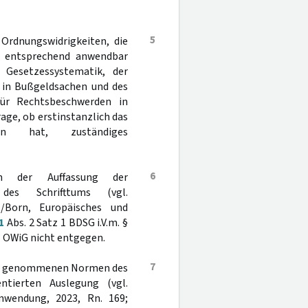
5
 Ordnungswidrigkeiten, die
ür entsprechend anwendbar
r Gesetzessystematik, der
 in Bußgeldsachen und des
für Rechtsbeschwerden in
age, ob erstinstanzlich das
en hat, zuständiges
6
n der Auffassung der
des Schrifttums (vgl.
z/Born, Europäisches und
1
Abs. 2 Satz 1 BDSG i.V.m. §
1 OWiG nicht entgegen.
7
ezug genommenen Normen des
tierten Auslegung (vgl.
wendung, 2023, Rn. 169;