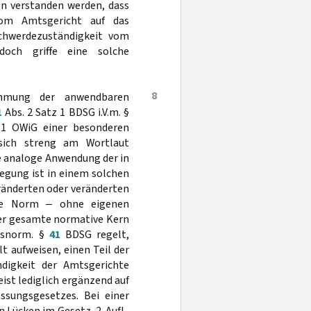
hin verstanden werden, dass
 vom Amtsgericht auf das
schwerdezuständigkeit vom
doch griffe eine solche
8
immung der anwendbaren
1
Abs. 2 Satz 1 BDSG i.V.m. §
 1 OWiG einer besonderen
 sich streng am Wortlaut
e analoge Anwendung der in
egung ist in einem solchen
eränderten oder veränderten
ne Norm ‒ ohne eigenen
 der gesamte normative Kern
htsnorm. §
41
BDSG regelt,
 aufweisen, einen Teil der
ndigkeit der Amtsgerichte
eist lediglich ergänzend auf
ssungsgesetzes. Bei einer