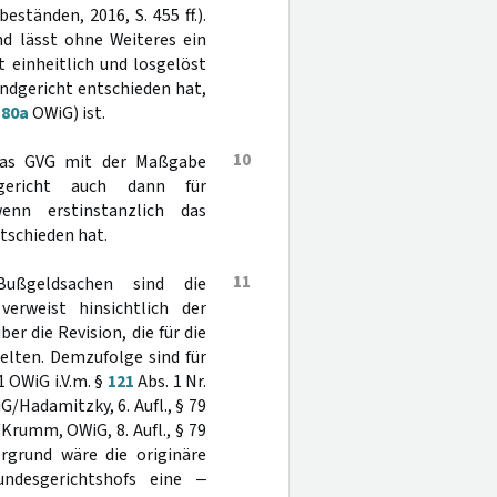
eständen, 2016, S. 455 ff.).
nd lässt ohne Weiteres ein
 einheitlich und losgelöst
andgericht entschieden hat,
§
80a
OWiG) ist.
10
 das GVG mit der Maßgabe
gericht auch dann für
enn erstinstanzlich das
tschieden hat.
11
ußgeldsachen sind die
rweist hinsichtlich der
r die Revision, die für die
elten. Demzufolge sind für
1 OWiG i.V.m. §
121
Abs. 1 Nr.
/Hadamitzky, 6. Aufl., § 79
Krumm, OWiG, 8. Aufl., § 79
rgrund wäre die originäre
ndesgerichtshofs eine ‒