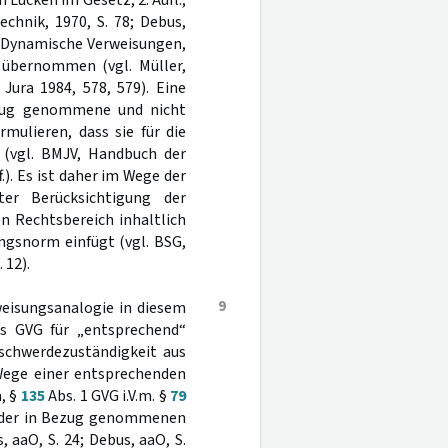
 Lücken im Gesetz, 2. Aufl.,
chnik, 1970, S. 78; Debus,
, Dynamische Verweisungen,
m übernommen (vgl. Müller,
Jura 1984, 578, 579). Eine
ezug genommene und nicht
ulieren, dass sie für die
(vgl. BMJV, Handbuch der
f.). Es ist daher im Wege der
er Berücksichtigung der
 Rechtsbereich inhaltlich
ngsnorm einfügt (vgl. BSG,
. 12).
9
weisungsanalogie in diesem
es GVG für „entsprechend“
eschwerdezuständigkeit aus
ege einer entsprechenden
a, §
135
Abs. 1 GVG i.V.m. §
79
t der in Bezug genommenen
, aaO, S. 24; Debus, aaO, S.