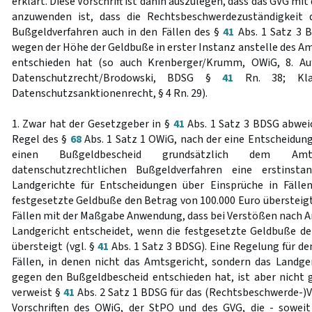
erklärt. Diese Vorschrift ist dahin auszulegen, dass das GVG m
anzuwenden ist, dass die Rechtsbeschwerdezuständigkeit 
Bußgeldverfahren auch in den Fällen des §
41
Abs. 1 Satz 3 
wegen der Höhe der Geldbuße in erster Instanz anstelle des A
entschieden hat (so auch Krenberger/Krumm, OWiG, 8. Auf
Datenschutzrecht/Brodowski, BDSG §
41
Rn. 38; Klaas
Datenschutzsanktionenrecht, § 4 Rn. 29).
1. Zwar hat der Gesetzgeber in §
41
Abs. 1 Satz 3 BDSG abwei
Regel des §
68
Abs. 1 Satz 1 OWiG, nach der eine Entscheidun
einen Bußgeldbescheid grundsätzlich dem Amts
datenschutzrechtlichen Bußgeldverfahren eine erstinstan
Landgerichte für Entscheidungen über Einsprüche in Fällen
festgesetzte Geldbuße den Betrag von 100.000 Euro übersteigt
Fällen mit der Maßgabe Anwendung, dass bei Verstößen nach A
Landgericht entscheidet, wenn die festgesetzte Geldbuße d
übersteigt (vgl. §
41
Abs. 1 Satz 3 BDSG). Eine Regelung für d
Fällen, in denen nicht das Amtsgericht, sondern das Landge
gegen den Bußgeldbescheid entschieden hat, ist aber nicht 
verweist §
41
Abs. 2 Satz 1 BDSG für das (Rechtsbeschwerde-)Ve
Vorschriften des OWiG, der StPO und des GVG, die - sowei