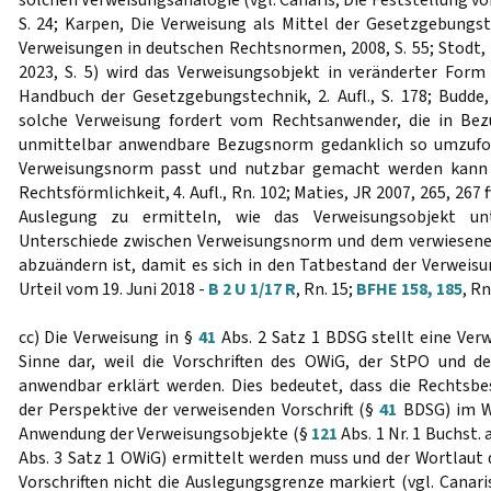
solchen Verweisungsanalogie (vgl. Canaris, Die Feststellung von
S. 24; Karpen, Die Verweisung als Mittel der Gesetzgebungste
Verweisungen in deutschen Rechtsnormen, 2008, S. 55; Stodt
2023, S. 5) wird das Verweisungsobjekt in veränderter For
Handbuch der Gesetzgebungstechnik, 2. Aufl., S. 178; Budde, 
solche Verweisung fordert vom Rechtsanwender, die in B
unmittelbar anwendbare Bezugsnorm gedanklich so umzuform
Verweisungsnorm passt und nutzbar gemacht werden kann 
Rechtsförmlichkeit, 4. Aufl., Rn. 102; Maties, JR 2007, 265, 267 f
Auslegung zu ermitteln, wie das Verweisungsobjekt unt
Unterschiede zwischen Verweisungsnorm und dem verwiesenen
abzuändern ist, damit es sich in den Tatbestand der Verweisu
Urteil vom 19. Juni 2018 -
B 2 U 1/17 R
, Rn. 15;
BFHE 158, 185
, Rn
cc) Die Verweisung in §
41
Abs. 2 Satz 1 BDSG stellt eine Ver
Sinne dar, weil die Vorschriften des OWiG, der StPO und d
anwendbar erklärt werden. Dies bedeutet, dass die Rechtsb
der Perspektive der verweisenden Vorschrift (§
41
BDSG) im W
Anwendung der Verweisungsobjekte (§
121
Abs. 1 Nr. 1 Buchst. 
Abs. 3 Satz 1 OWiG) ermittelt werden muss und der Wortlau
Vorschriften nicht die Auslegungsgrenze markiert (vgl. Canaris