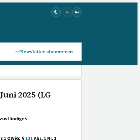
A-
A+
Newsletter abonnieren
Juni 2025 (LG
zuständiges
tz 1 OWiG; §
121
Abs. 1 Nr. 1