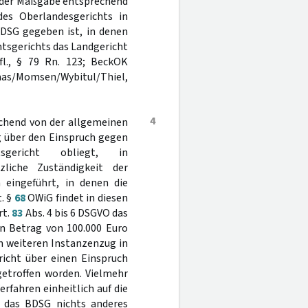
it der Maßgabe entsprechend
des Oberlandesgerichts in
BDSG gegeben ist, in denen
mtsgerichts das Landgericht
l., § 79 Rn. 123; BeckOK
/Momsen/Wybitul/Thiel,
4
chend von der allgemeinen
g über den Einspruch gegen
gericht obliegt, in
zliche Zuständigkeit der
 eingeführt, in denen die
. §
68
OWiG findet in diesen
rt.
83
Abs. 4 bis 6 DSGVO das
en Betrag von 100.000 Euro
en weiteren Instanzenzug in
richt über einen Einspruch
getroffen worden. Vielmehr
rfahren einheitlich auf die
t das BDSG nichts anderes