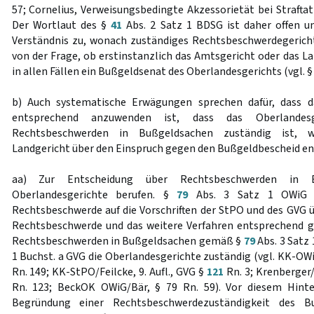
57; Cornelius, Verweisungsbedingte Akzessorietät bei Straftatb
Der Wortlaut des §
41
Abs. 2 Satz 1 BDSG ist daher offen u
Verständnis zu, wonach zuständiges Rechtsbeschwerdegericht
von der Frage, ob erstinstanzlich das Amtsgericht oder das L
in allen Fällen ein Bußgeldsenat des Oberlandesgerichts (vgl. 
b) Auch systematische Erwägungen sprechen dafür, dass
entsprechend anzuwenden ist, dass das Oberlandes
Rechtsbeschwerden in Bußgeldsachen zuständig ist, w
Landgericht über den Einspruch gegen den Bußgeldbescheid en
aa) Zur Entscheidung über Rechtsbeschwerden in B
Oberlandesgerichte berufen. §
79
Abs. 3 Satz 1 OWiG ve
Rechtsbeschwerde auf die Vorschriften der StPO und des GVG übe
Rechtsbeschwerde und das weitere Verfahren entsprechend g
Rechtsbeschwerden in Bußgeldsachen gemäß §
79
Abs. 3 Satz 
1 Buchst. a GVG die Oberlandesgerichte zuständig (vgl. KK-OWiG
Rn. 149; KK-StPO/Feilcke, 9. Aufl., GVG §
121
Rn. 3; Krenberger/
Rn. 123; BeckOK OWiG/Bär, § 79 Rn. 59). Vor diesem Hinte
Begründung einer Rechtsbeschwerdezuständigkeit des Bu