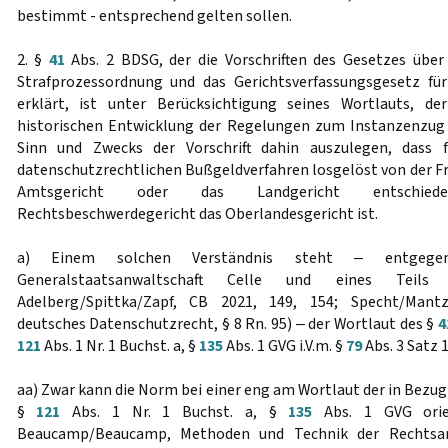
bestimmt - entsprechend gelten sollen.
2. §
41
Abs. 2 BDSG, der die Vorschriften des Gesetzes über
Strafprozessordnung und das Gerichtsverfassungsgesetz f
erklärt, ist unter Berücksichtigung seines Wortlauts, de
historischen Entwicklung der Regelungen zum Instanzenzug
Sinn und Zwecks der Vorschrift dahin auszulegen, dass 
datenschutzrechtlichen Bußgeldverfahren losgelöst von der Fr
Amtsgericht oder das Landgericht entschied
Rechtsbeschwerdegericht das Oberlandesgericht ist.
a) Einem solchen Verständnis steht ‒ entgege
Generalstaatsanwaltschaft Celle und eines Teils 
Adelberg/Spittka/Zapf, CB 2021, 149, 154; Specht/Mant
deutsches Datenschutzrecht, § 8 Rn. 95) ‒ der Wortlaut des §
4
121
Abs. 1 Nr. 1 Buchst. a, §
135
Abs. 1 GVG i.V.m. §
79
Abs. 3 Satz 
aa) Zwar kann die Norm bei einer eng am Wortlaut der in B
§
121
Abs. 1 Nr. 1 Buchst. a, §
135
Abs. 1 GVG orien
Beaucamp/Beaucamp, Methoden und Technik der Rechtsan