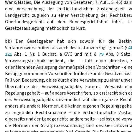
Wank/Maties, Die Auslegung von Gesetzen, 7. Aufl., S. 46) da
eine Verschiebung der erstinstanzlichen Zuständigkeit
Landgericht zugleich zu einer Verschiebung der Rechtsbe
Oberlandesgericht auf den Bundesgerichtshof führt. Je
Gesetzesauslegung methodisch zu kurz.
bb) Der Gesetzgeber hat sich sowohl für die Best
Verfahrensvorschriften als auch des Instanzenzugs gemäß §
4
121
Abs. 1 Nr. 1 Buchst. a GVG und mit §
79
Abs. 3 Satz
Verweisungstechnik bedient, die - statt einer direkten,
orientierenden Auslegung der maßgeblichen Vorschriften - ein
Bezug genommenen Vorschriften fordert. Für die Gesetzesausl
Fall von Bedeutung, ob es durch eine Verweisung zu einer unv
Übernahme des Verweisungsobjekts kommt. Verweist ei
Regelungsgehalt ‒ auf andere Vorschriften, so erstreckt sich
des Verweisungsobjekts unverändert auf die ergänzte Rec
anders als andere Normen, die keinen eigenen Regelungsgehalt
zu regelnden Rechtsmaterie ‒ die erstinstanzliche Zustä
einerseits und der Landgerichte andererseits ‒ selbst und verw
die Normen der Strafprozessordnung und des Gerichtsverfa