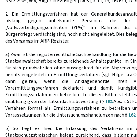
NStZ 2005, 666; Hilger in FG Hilger [2003], S. 11, 13; LR/Erb, 27. Au
2. Ein Ermittlungsverfahren hat der Generalbundesanwal
bislang gegen unbekannte Personen, die der M
„Volksverteidigungseinheiten (YPG)“ im Rahmen des s
Bürgerkriegs verdächtig sind, noch nicht eingeleitet. Dies beleg
des Vorgangs im ARP-Register.
a) Zwar ist die registerrechtliche Sachbehandlung für die Be
Staatsanwaltschaft bereits zureichende Anhaltspunkte im Si
für sich grundsätzlich ohne Aussagekraft für die Abgrenzu
bereits eingeleitetem Ermittlungsverfahren (vgl. Hilger a.a.O
dann gelten, wenn die Anklagebehörde ihren Ant
Vorermittlungsverfahren deklariert und damit kundgib
Ermittlungsverfahren zu betreiben. In diesen Fällen steht e
unabhängig von der Tatverdachtsbewertung (§
152
Abs. 2 StPO)
Verfahren formal als Ermittlungsverfahren zu betreiben 
Voraussetzungen für die Untersuchungshandlungen nach §
162
b) So liegt es hier. Die Erfassung des Verfahrens im 
Staatsschutzstrafsachen belegt zureichend, dass bislang n