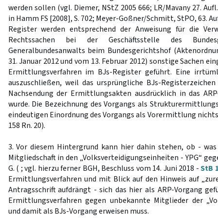
werden sollen (vgl. Diemer, NStZ 2005 666; LR/Mavany 27. Aufl.
in Hamm FS [2008], S. 702; Meyer-Goßner/Schmitt, StPO, 63. Aufl.
Register werden entsprechend der Anweisung für die Verw
Rechtssachen bei der Geschäftsstelle des Bundes
Generalbundesanwalts beim Bundesgerichtshof (Aktenordnu
31. Januar 2012 und vom 13. Februar 2012) sonstige Sachen ei
Ermittlungsverfahren im BJs-Register geführt. Eine irrtüm
auszuschließen, weil das ursprüngliche BJs-Registerzeichen
Nachsendung der Ermittlungsakten ausdrücklich in das ARP
wurde. Die Bezeichnung des Vorgangs als Strukturermittlungs
eindeutigen Einordnung des Vorgangs als Vorermittlung nichts (v
158 Rn. 20).
3. Vor diesem Hintergrund kann hier dahin stehen, ob - wa
Mitgliedschaft in den „Volksverteidigungseinheiten - YPG“ geg
G. ( ; vgl. hierzu ferner BGH, Beschluss vom 14. Juni 2018 -
StB 
Ermittlungsverfahren und mit Blick auf den Hinweis auf „zur
Antragsschrift aufdrängt - sich das hier als ARP-Vorgang gef
Ermittlungsverfahren gegen unbekannte Mitglieder der „Vol
und damit als BJs-Vorgang erweisen muss.