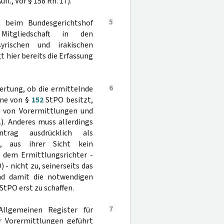
fl., Vor § 158 Rn. 17).
5
t beim Bundesgerichtshof
itgliedschaft in den
yrischen und irakischen
t hier bereits die Erfassung
6
wertung, ob die ermittelnde
nne von §
152
StPO besitzt,
ng von Vorermittlungen und
.). Anderes muss allerdings
rag ausdrücklich als
t, aus ihrer Sicht kein
s dem Ermittlungsrichter -
 - nicht zu, seinerseits das
und damit die notwendigen
StPO erst zu schaffen.
7
Allgemeinen Register für
ur Vorermittlungen geführt