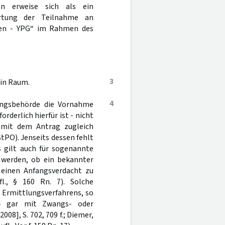
en erweise sich als ein
wertung der Teilnahme an
iten - YPG“ im Rahmen des
3
in Raum.
4
gungsbehörde die Vornahme
rderlich hierfür ist - nicht
s mit dem Antrag zugleich
StPO). Jenseits dessen fehlt
s gilt auch für sogenannte
 werden, ob ein bekannter
m einen Anfangsverdacht zu
., § 160 Rn. 7). Solche
n Ermittlungsverfahrens, so
 - gar mit Zwangs- oder
008], S. 702, 709 f.; Diemer,