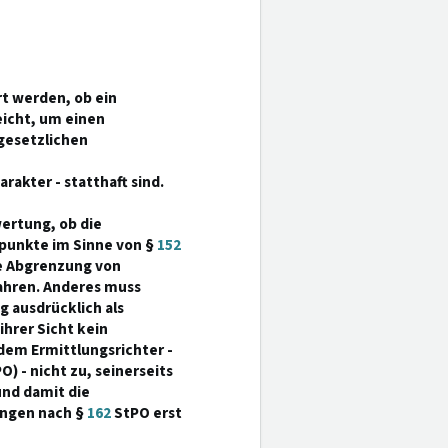
t werden, ob ein
eicht, um einen
 gesetzlichen
n
akter - statthaft sind.
wertung, ob die
spunkte im Sinne von §
152
ie Abgrenzung von
ahren. Anderes muss
g ausdrücklich als
hrer Sicht kein
 dem Ermittlungsrichter -
O) - nicht zu, seinerseits
und damit die
ungen nach §
162
StPO erst