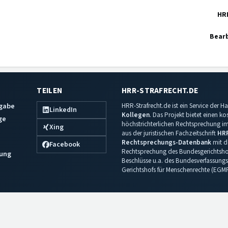
HR
Bearb
TEILEN
HRR-STRAFRECHT.DE
sgabe
HRR-Strafrecht.de ist ein Service der
LinkedIn
Kollegen
. Das Projekt bietet einen k
ge
höchstrichterlichen Rechtsprechung im 
Xing
aus der juristischen Fachzeitschrift
HR
Rechtsprechungs-Datenbank
mit de
Facebook
Rechtsprechung des Bundesgerichtshof
ung
Beschlüsse u.a. des Bundesverfassungs
Gerichtshofs für Menschenrechte (EGM
Impressum
·
Datenschutz