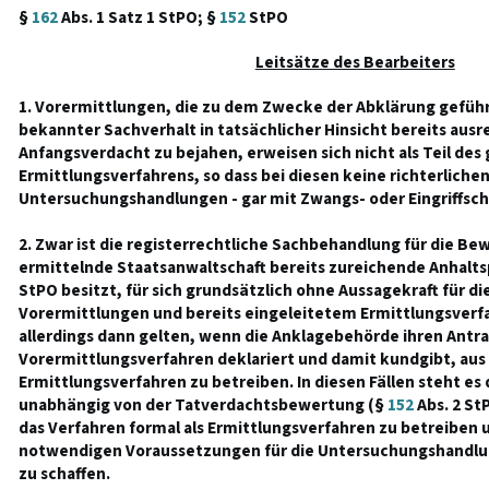
§
162
Abs. 1 Satz 1 StPO; §
152
StPO
Leitsätze des Bearbeiters
1. Vorermittlungen, die zu dem Zwecke der Abklärung geführ
bekannter Sachverhalt in tatsächlicher Hinsicht bereits ausr
Anfangsverdacht zu bejahen, erweisen sich nicht als Teil des
Ermittlungsverfahrens, so dass bei diesen keine richterliche
Untersuchungshandlungen - gar mit Zwangs- oder Eingriffschar
2. Zwar ist die registerrechtliche Sachbehandlung für die Be
ermittelnde Staatsanwaltschaft bereits zureichende Anhalt
StPO besitzt, für sich grundsätzlich ohne Aussagekraft für d
Vorermittlungen und bereits eingeleitetem Ermittlungsverf
allerdings dann gelten, wenn die Anklagebehörde ihren Antra
Vorermittlungsverfahren deklariert und damit kundgibt, aus i
Ermittlungsverfahren zu betreiben. In diesen Fällen steht es
unabhängig von der Tatverdachtsbewertung (§
152
Abs. 2 StP
das Verfahren formal als Ermittlungsverfahren zu betreiben 
notwendigen Voraussetzungen für die Untersuchungshandl
zu schaffen.