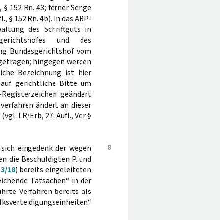
, § 152 Rn. 43; ferner Senge
, § 152 Rn. 4b). In das ARP-
altung des Schriftguts in
gerichtshofes und des
ng Bundesgerichtshof vom
ngetragen; hingegen werden
liche Bezeichnung ist hier
 auf gerichtliche Bitte um
-Registerzeichen geändert
verfahren ändert an dieser
gl. LR/Erb, 27. Aufl., Vor §
8
s sich eingedenk der wegen
en die Beschuldigten P. und
13/18
) bereits eingeleiteten
eichende Tatsachen“ in der
ührte Verfahren bereits als
ksverteidigungseinheiten“