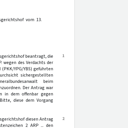
gerichtshof vom 13.
1
gerichtshof beantragt, die
P. wegen des Verdachts der
nd (PKK/YPG/YBS) geführten
rchsicht sichergestellten
eralbundesanwalt beim
 anzuordnen. Der Antrag war
en in dem offenbar gegen
Bitte, diese dem Vorgang
2
sgerichtshof diesen Antrag
enzeichen 2 ARP ... den