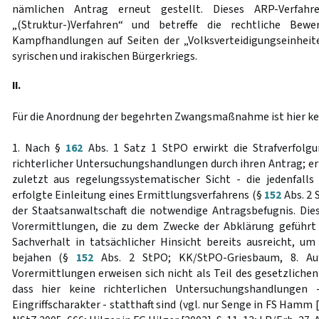
nämlichen Antrag erneut gestellt. Dieses ARP-Verfahr
„(Struktur-)Verfahren“ und betreffe die rechtliche Be
Kampfhandlungen auf Seiten der „Volksverteidigungseinhe
syrischen und irakischen Bürgerkriegs.
II.
Für die Anordnung der begehrten Zwangsmaßnahme ist hier ke
1. Nach §
162
Abs. 1 Satz 1 StPO erwirkt die Strafverfol
richterlicher Untersuchungshandlungen durch ihren Antrag; erfo
zuletzt aus regelungssystematischer Sicht - die jedenfall
erfolgte Einleitung eines Ermittlungsverfahrens (§
152
Abs. 2 
der Staatsanwaltschaft die notwendige Antragsbefugnis. Die
Vorermittlungen, die zu dem Zwecke der Abklärung geführt
Sachverhalt in tatsächlicher Hinsicht bereits ausreicht, u
bejahen (§
152
Abs. 2 StPO; KK/StPO-Griesbaum, 8. Aufl
Vorermittlungen erweisen sich nicht als Teil des gesetzliche
dass hier keine richterlichen Untersuchungshandlungen
Eingriffscharakter - statthaft sind (vgl. nur Senge in FS Hamm [2