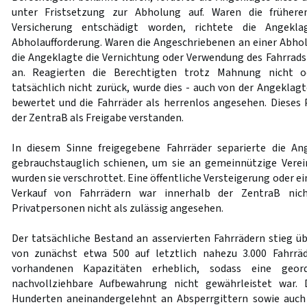
unter Fristsetzung zur Abholung auf. Waren die früher
Versicherung entschädigt worden, richtete die Angekl
Abholaufforderung. Waren die Angeschriebenen an einer Abholu
die Angeklagte die Vernichtung oder Verwendung des Fahrrad
an. Reagierten die Berechtigten trotz Mahnung nicht 
tatsächlich nicht zurück, wurde dies - auch von der Angeklag
bewertet und die Fahrräder als herrenlos angesehen. Dieses
der ZentraB als Freigabe verstanden.
In diesem Sinne freigegebene Fahrräder separierte die An
gebrauchstauglich schienen, um sie an gemeinnützige Vere
wurden sie verschrottet. Eine öffentliche Versteigerung oder ei
Verkauf von Fahrrädern war innerhalb der ZentraB nic
Privatpersonen nicht als zulässig angesehen.
Der tatsächliche Bestand an asservierten Fahrrädern stieg üb
von zunächst etwa 500 auf letztlich nahezu 3.000 Fahrräd
vorhandenen Kapazitäten erheblich, sodass eine geor
nachvollziehbare Aufbewahrung nicht gewährleistet war. 
Hunderten aneinandergelehnt an Absperrgittern sowie auch