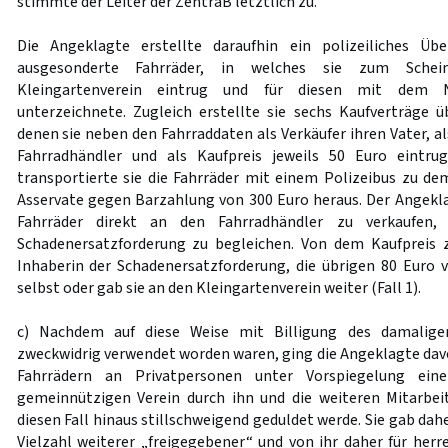
stimmte der Leiter der ZentraB letztlich zu.
Die Angeklagte erstellte daraufhin ein polizeiliches Üb
ausgesonderte Fahrräder, in welches sie zum Sche
Kleingartenverein eintrug und für diesen mit dem 
unterzeichnete. Zugleich erstellte sie sechs Kaufverträge 
denen sie neben den Fahrraddaten als Verkäufer ihren Vater, a
Fahrradhändler und als Kaufpreis jeweils 50 Euro eintr
transportierte sie die Fahrräder mit einem Polizeibus zu d
Asservate gegen Barzahlung von 300 Euro heraus. Der Angekla
Fahrräder direkt an den Fahrradhändler zu verkaufen
Schadenersatzforderung zu begleichen. Von dem Kaufpreis z
Inhaberin der Schadenersatzforderung, die übrigen 80 Euro
selbst oder gab sie an den Kleingartenverein weiter (Fall 1).
c) Nachdem auf diese Weise mit Billigung des damalige
zweckwidrig verwendet worden waren, ging die Angeklagte davo
Fahrrädern an Privatpersonen unter Vorspiegelung ein
gemeinnützigen Verein durch ihn und die weiteren Mitarbei
diesen Fall hinaus stillschweigend geduldet werde. Sie gab dah
Vielzahl weiterer „freigegebener“ und von ihr daher für herr