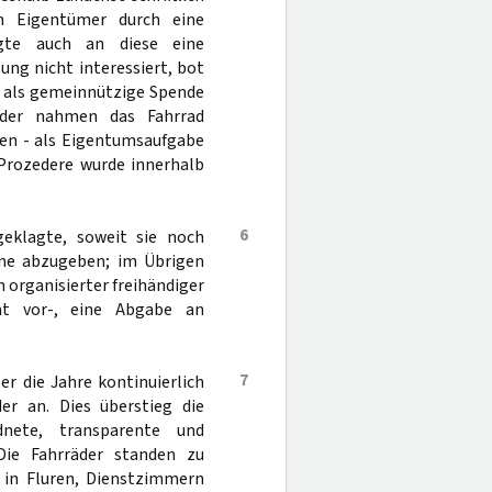
en Eigentümer durch eine
agte auch an diese eine
ng nicht interessiert, bot
s als gemeinnützige Spende
oder nahmen das Fahrrad
ten - als Eigentumsaufgabe
 Prozedere wurde innerhalb
6
geklagte, soweit sie noch
ine abzugeben; im Übrigen
n organisierter freihändiger
ht vor-, eine Abgabe an
7
er die Jahre kontinuierlich
er an. Dies überstieg die
dnete, transparente und
Die Fahrräder standen zu
 in Fluren, Dienstzimmern