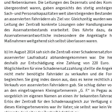
und Nebenräumen. Die Leitungen des Dezernats und des Komm
übergeordnet waren, gaben angesichts des stetig ansteig
Sach- und Personalkapazitäten weit übersteigenden Bestandes
an asservierten Fahrrädern als Ziel vor. Gleichzeitig wurden w
Leitung der ZentraB konkrete Lösungen oder Handlungsanwe
des Asservatenbestands erarbeitet. Dies führte dazu, 
Asservatenverantwortliche insbesondere die Angeklagte h
Maßnahmen weitgehend sich selbst überlassen waren.
b) Im August 2014 sah sich die ZentraB einer Schadenersatzfor
asservierter Laufradsatz abhandengekommen war. Die hie
deshalb zur Entschädigung eine Zahlung von 220 Euro. 
Möglichkeiten für eine Schadenersatzzahlung stellte die Angek
nicht mehr benötigte Fahrräder zu verkaufen und die Fo
begleichen. Sie ging indes davon aus, dass es keine rechtlich 
Verkaufs von asservierten Fahrrädern gab. Sie schlug daher vo
an den eingetragenen Kleingartenverein „G. F.“ in Pegau a
vorgeblich im eigenen Namen an einen ihr bekannten Fahrra
Erlös der ZentraB für den Schadenausgleich zur Verfügung s
dieses Kleingartenvereins war ihr Vater; sie selbst war kein V