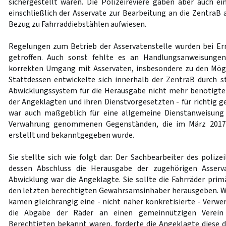
sichergestellt waren. Die Polizeireviere gaben aber auch e
einschließlich der Asservate zur Bearbeitung an die ZentraB 
Bezug zu Fahrraddiebstählen aufwiesen.
Regelungen zum Betrieb der Asservatenstelle wurden bei Er
getroffen. Auch sonst fehlte es an Handlungsanweisunge
korrekten Umgang mit Asservaten, insbesondere zu den Mögl
Stattdessen entwickelte sich innerhalb der ZentraB durch 
Abwicklungssystem für die Herausgabe nicht mehr benötigter
der Angeklagten und ihren Dienstvorgesetzten - für richtig g
war auch maßgeblich für eine allgemeine Dienstanweisun
Verwahrung genommenen Gegenständen, die im März 2017 in
erstellt und bekanntgegeben wurde.
Sie stellte sich wie folgt dar: Der Sachbearbeiter des poliz
dessen Abschluss die Herausgabe der zugehörigen Asserva
Abwicklung war die Angeklagte. Sie sollte die Fahrräder pri
den letzten berechtigten Gewahrsamsinhaber herausgeben. W
kamen gleichrangig eine - nicht näher konkretisierte - Verwe
die Abgabe der Räder an einen gemeinnützigen Verein 
Berechtigten bekannt waren, forderte die Angeklagte diese de