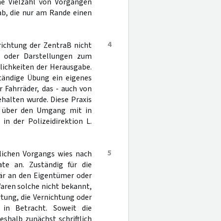
ine Vielzahl von Vorgängen
ab, die nur am Rande einen
4
richtung der ZentraB nicht
n oder Darstellungen zum
ichkeiten der Herausgabe.
ständige Übung ein eigenes
 Fahrräder, das - auch von
ehalten wurde. Diese Praxis
g über den Umgang mit in
 der Polizeidirektion L.
5
eilichen Vorgangs wies nach
te an. Zuständig für die
mär an den Eigentümer oder
aren solche nicht bekannt,
rtung, die Vernichtung oder
in Betracht. Soweit die
shalb zunächst schriftlich