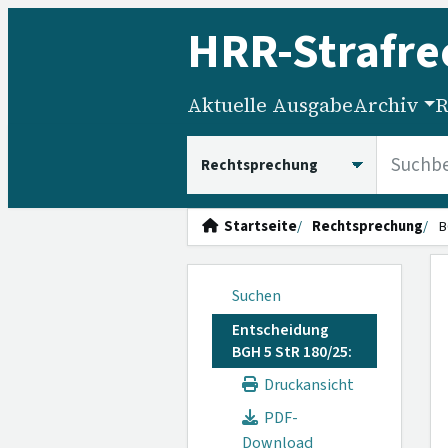
HRR
-Strafre
Aktuelle Ausgabe
Archiv
R
HRRS durchsuchen
Startseite
Rechtsprechung
B
Suchen
Entscheidung
BGH 5 StR 180/25:
Druckansicht
PDF-
Download