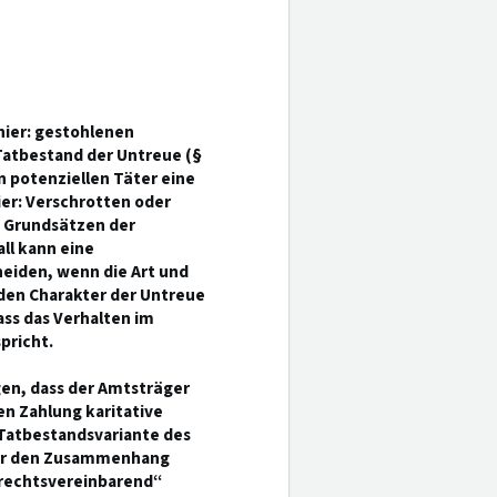
hier: gestohlenen
 Tatbestand der Untreue (§
 potenziellen Täter eine
r: Verschrotten oder
n Grundsätzen der
ll kann eine
eiden, wenn die Art und
 den Charakter der Untreue
ass das Verhalten im
pricht.
gen, dass der Amtsträger
en Zahlung karitative
 Tatbestandsvariante des
nger den Zusammenhang
nrechtsvereinbarend“