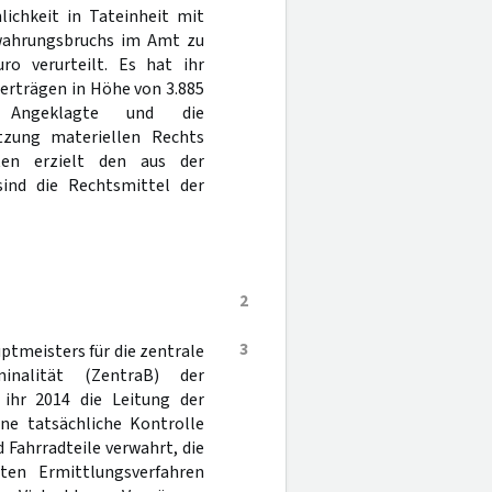
ichkeit in Tateinheit mit
wahrungsbruchs im Amt zu
o verurteilt. Es hat ihr
erträgen in Höhe von 3.885
 Angeklagte und die
etzung materiellen Rechts
ten erzielt den aus der
sind die Rechtsmittel der
2
3
ptmeisters für die zentrale
minalität (ZentraB) der
g ihr 2014 die Leitung der
hne tatsächliche Kontrolle
d Fahrradteile verwahrt, die
n Ermittlungsverfahren