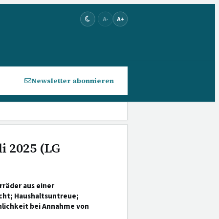
A-
A+
Newsletter abonnieren
li 2025 (LG
räder aus einer
ht; Haushaltsuntreue;
hlichkeit bei Annahme von