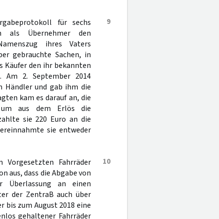
9
ergabeprotokoll für sechs
in als Übernehmer den
Namenszug ihres Vaters
über gebrauchte Sachen, in
ls Käufer den ihr bekannten
ug. Am 2. September 2014
em Händler und gab ihm die
gten kam es darauf an, die
, um aus dem Erlös die
ahlte sie 220 Euro an die
 vereinnahmte sie entweder
10
n Vorgesetzten Fahrräder
n aus, dass die Abgabe von
er Überlassung an einen
ter der ZentraB auch über
er bis zum August 2018 eine
enlos gehaltener Fahrräder