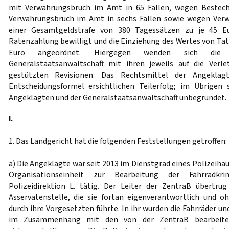
mit Verwahrungsbruch im Amt in 65 Fällen, wegen Bestechl
Verwahrungsbruch im Amt in sechs Fällen sowie wegen Ver
einer Gesamtgeldstrafe von 380 Tagessätzen zu je 45 Eur
Ratenzahlung bewilligt und die Einziehung des Wertes von Tat
Euro angeordnet. Hiergegen wenden sich die
Generalstaatsanwaltschaft mit ihren jeweils auf die Verl
gestützten Revisionen. Das Rechtsmittel der Angeklag
Entscheidungsformel ersichtlichen Teilerfolg; im Übrigen 
Angeklagten und der Generalstaatsanwaltschaft unbegründet.
I.
1. Das Landgericht hat die folgenden Feststellungen getroffen:
a) Die Angeklagte war seit 2013 im Dienstgrad eines Polizeihau
Organisationseinheit zur Bearbeitung der Fahrradkri
Polizeidirektion L. tätig. Der Leiter der ZentraB übertru
Asservatenstelle, die sie fortan eigenverantwortlich und o
durch ihre Vorgesetzten führte. In ihr wurden die Fahrräder un
im Zusammenhang mit den von der ZentraB bearbeitete