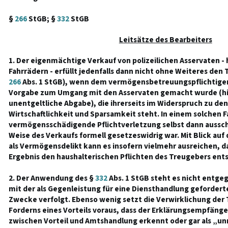
§
266
StGB; §
332
StGB
Leitsätze des Bearbeiters
1. Der eigenmächtige Verkauf von polizeilichen Asservaten - 
Fahrrädern - erfüllt jedenfalls dann nicht ohne Weiteres den
266
Abs. 1 StGB), wenn dem vermögensbetreuungspflichtigen
Vorgabe zum Umgang mit den Asservaten gemacht wurde (hie
unentgeltliche Abgabe), die ihrerseits im Widerspruch zu de
Wirtschaftlichkeit und Sparsamkeit steht. In einem solchen Fa
vermögensschädigende Pflichtverletzung selbst dann aussch
Weise des Verkaufs formell gesetzeswidrig war. Mit Blick auf
als Vermögensdelikt kann es insofern vielmehr ausreichen, d
Ergebnis den haushalterischen Pflichten des Treugebers ents
2. Der Anwendung des §
332
Abs. 1 StGB steht es nicht entge
mit der als Gegenleistung für eine Diensthandlung gefordert
Zwecke verfolgt. Ebenso wenig setzt die Verwirklichung der
Forderns eines Vorteils voraus, dass der Erklärungsempfä
zwischen Vorteil und Amtshandlung erkennt oder gar als „u