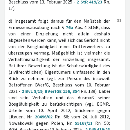
Beschluss vom 13. Februar 2025 -
2 StR 419/23
Rn.
17).
31
d) Insgesamt folgt daraus für den Maßstab der
Ermessensausübung nach §
76a
Abs. 4 StGB, dass
von einer Einziehung nicht allein deshalb
abgesehen werden kann, weil sich das Gericht nicht
von der Bösgläubigkeit eines Dritterwerbers zu
überzeugen vermag. Maßgeblich ist vielmehr die
Verhältnismäßigkeit der Einziehung insgesamt.
Bei ihrer Bewertung ist die Schutzwürdigkeit des
(zivilrechtlichen) Eigentümers umfassend in den
Blick zu nehmen (vgl. zur Person des insoweit
Betroffenen BVerfG, Beschluss vom 10. Februar
2021 -
2 BvL 8/19
,
BVerfGE 156, 354
Rn. 139). Dabei
sind sein Verhalten und das Ausmaß seiner
Bösgläubigkeit zu berücksichtigen (vgl. EGMR,
Urteile vom 10. April 2012, Silickiene gegen
Litauen, Nr.
20496/02
Rn. 66; vom 24. Juli 2012,
Nowakowski gegen Polen, Nr.
55167/11
Rn. 50;
BGH, Beschluss vom 13. Februar 2025 -
2 StR 419/23