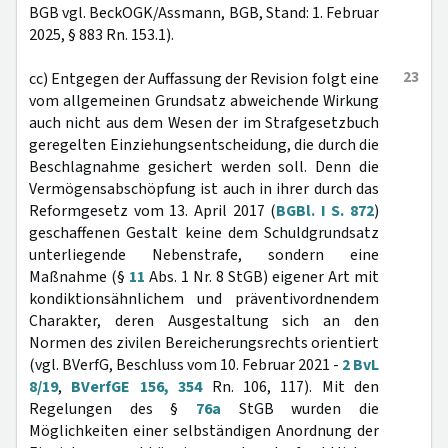
BGB vgl. BeckOGK/Assmann, BGB, Stand: 1. Februar
2025, § 883 Rn. 153.1).
23
cc) Entgegen der Auffassung der Revision folgt eine
vom allgemeinen Grundsatz abweichende Wirkung
auch nicht aus dem Wesen der im Strafgesetzbuch
geregelten Einziehungsentscheidung, die durch die
Beschlagnahme gesichert werden soll. Denn die
Vermögensabschöpfung ist auch in ihrer durch das
Reformgesetz vom 13. April 2017 (
BGBl. I S. 872
)
geschaffenen Gestalt keine dem Schuldgrundsatz
unterliegende Nebenstrafe, sondern eine
Maßnahme (§
11
Abs. 1 Nr. 8 StGB) eigener Art mit
kondiktionsähnlichem und präventivordnendem
Charakter, deren Ausgestaltung sich an den
Normen des zivilen Bereicherungsrechts orientiert
(vgl. BVerfG, Beschluss vom 10. Februar 2021 -
2 BvL
8/19
,
BVerfGE 156, 354
Rn. 106, 117). Mit den
Regelungen des §
76a
StGB wurden die
Möglichkeiten einer selbständigen Anordnung der