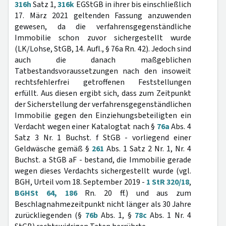
316h
Satz 1,
316k
EGStGB in ihrer bis einschließlich
17. März 2021 geltenden Fassung anzuwenden
gewesen, da die verfahrensgegenständliche
Immobilie schon zuvor sichergestellt wurde
(LK/Lohse, StGB, 14. Aufl., § 76a Rn. 42). Jedoch sind
auch die danach maßgeblichen
Tatbestandsvoraussetzungen nach den insoweit
rechtsfehlerfrei getroffenen Feststellungen
erfüllt. Aus diesen ergibt sich, dass zum Zeitpunkt
der Sicherstellung der verfahrensgegenständlichen
Immobilie gegen den Einziehungsbeteiligten ein
Verdacht wegen einer Katalogtat nach §
76a
Abs. 4
Satz 3 Nr. 1 Buchst. f StGB - vorliegend einer
Geldwäsche gemäß §
261
Abs. 1 Satz 2 Nr. 1, Nr. 4
Buchst. a StGB aF - bestand, die Immobilie gerade
wegen dieses Verdachts sichergestellt wurde (vgl.
BGH, Urteil vom 18. September 2019 -
1 StR 320/18
,
BGHSt 64, 186
Rn. 20 ff.) und aus zum
Beschlagnahmezeitpunkt nicht länger als 30 Jahre
zurückliegenden (§
76b
Abs. 1, §
78c
Abs. 1 Nr. 4