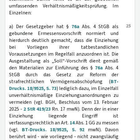
umfassenden Verhältnismäßigkeitsprüfung. Im
Einzelnen:
25
a) Der Gesetzgeber hat §
76a
Abs. 4 StGB als
gebundene Ermessensvorschrift normiert und
hierdurch deutlich gemacht, dass die Einziehung
bei Vorliegen ihrer tatbestandlichen
Voraussetzungen im Regelfall anzuordnen ist. Die
Ausgestaltung als „Soll“-Vorschrift dient gemäß
den Materialien zur Einführung des §
76a
Abs. 4
StGB durch das Gesetz zur Reform der
strafrechtlichen Vermögensabschöpfung (
BT-
Drucks. 18/9525, S. 73
) lediglich dazu, im Einzelfall
unverhältnismäßige Einziehungsanordnungen zu
vermeiden (vgl. BGH, Beschluss vom 13. Februar
2025 -
2 StR 419/23
Rn. 17 mwN). Denn der in einer
Einziehung liegende Eingriff ist
verfassungsrechtlich an Art.
14
Abs. 1 GG zu messen
(vgl.
BT-Drucks. 18/9525, S. 92
mwN). Davon
berührt wird - wie vorliegend - nicht zwangsläufig