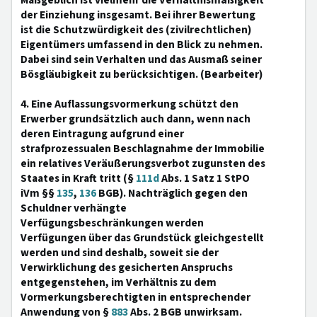
Maßgeblich ist vielmehr die Verhältnismäßigkeit
der Einziehung insgesamt. Bei ihrer Bewertung
ist die Schutzwürdigkeit des (zivilrechtlichen)
Eigentümers umfassend in den Blick zu nehmen.
Dabei sind sein Verhalten und das Ausmaß seiner
Bösgläubigkeit zu berücksichtigen. (Bearbeiter)
4. Eine Auflassungsvormerkung schützt den
Erwerber grundsätzlich auch dann, wenn nach
deren Eintragung aufgrund einer
strafprozessualen Beschlagnahme der Immobilie
ein relatives Veräußerungsverbot zugunsten des
Staates in Kraft tritt (§
111d
Abs. 1 Satz 1 StPO
iVm §§
135
,
136
BGB). Nachträglich gegen den
Schuldner verhängte
Verfügungsbeschränkungen werden
Verfügungen über das Grundstück gleichgestellt
werden und sind deshalb, soweit sie der
Verwirklichung des gesicherten Anspruchs
entgegenstehen, im Verhältnis zu dem
Vormerkungsberechtigten in entsprechender
Anwendung von §
883
Abs. 2 BGB unwirksam.