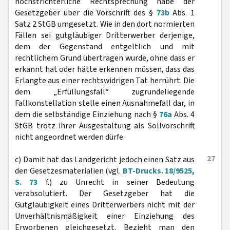
höchstrichterliche Rechtsprechung habe der
Gesetzgeber über die Vorschrift des §
73b
Abs. 1
Satz 2 StGB umgesetzt. Wie in den dort normierten
Fällen sei gutgläubiger Dritterwerber derjenige,
dem der Gegenstand entgeltlich und mit
rechtlichem Grund übertragen wurde, ohne dass er
erkannt hat oder hätte erkennen müssen, dass das
Erlangte aus einer rechtswidrigen Tat herrührt. Die
dem „Erfüllungsfall“ zugrundeliegende
Fallkonstellation stelle einen Ausnahmefall dar, in
dem die selbständige Einziehung nach §
76a
Abs. 4
StGB trotz ihrer Ausgestaltung als Sollvorschrift
nicht angeordnet werden dürfe.
27
c) Damit hat das Landgericht jedoch einen Satz aus
den Gesetzesmaterialien (vgl.
BT-Drucks. 18/9525,
S. 73
f.) zu Unrecht in seiner Bedeutung
verabsolutiert. Der Gesetzgeber hat die
Gutgläubigkeit eines Dritterwerbers nicht mit der
Unverhältnismäßigkeit einer Einziehung des
Erworbenen gleichgesetzt. Bezieht man den