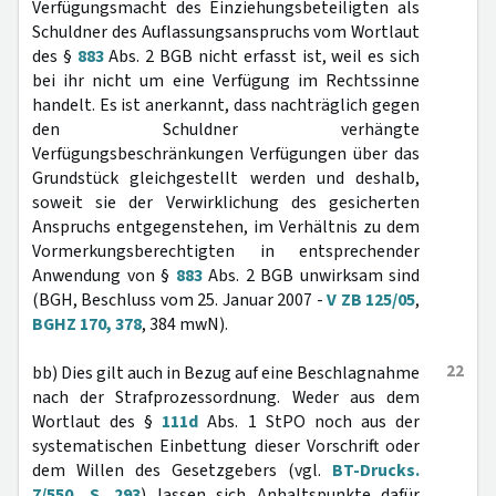
Verfügungsmacht des Einziehungsbeteiligten als
Schuldner des Auflassungsanspruchs vom Wortlaut
des §
883
Abs. 2 BGB nicht erfasst ist, weil es sich
bei ihr nicht um eine Verfügung im Rechtssinne
handelt. Es ist anerkannt, dass nachträglich gegen
den Schuldner verhängte
Verfügungsbeschränkungen Verfügungen über das
Grundstück gleichgestellt werden und deshalb,
soweit sie der Verwirklichung des gesicherten
Anspruchs entgegenstehen, im Verhältnis zu dem
Vormerkungsberechtigten in entsprechender
Anwendung von §
883
Abs. 2 BGB unwirksam sind
(BGH, Beschluss vom 25. Januar 2007 -
V ZB 125/05
,
BGHZ 170, 378
, 384 mwN).
22
bb) Dies gilt auch in Bezug auf eine Beschlagnahme
nach der Strafprozessordnung. Weder aus dem
Wortlaut des §
111d
Abs. 1 StPO noch aus der
systematischen Einbettung dieser Vorschrift oder
dem Willen des Gesetzgebers (vgl.
BT-Drucks.
7/550, S. 293
) lassen sich Anhaltspunkte dafür