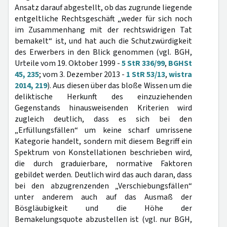
Ansatz darauf abgestellt, ob das zugrunde liegende
entgeltliche Rechtsgeschäft „weder für sich noch
im Zusammenhang mit der rechtswidrigen Tat
bemakelt“ ist, und hat auch die Schutzwürdigkeit
des Erwerbers in den Blick genommen (vgl. BGH,
Urteile vom 19. Oktober 1999 -
5 StR 336/99
,
BGHSt
45, 235
; vom 3. Dezember 2013 -
1 StR 53/13
,
wistra
2014, 219
). Aus diesen über das bloße Wissen um die
deliktische Herkunft des einzuziehenden
Gegenstands hinausweisenden Kriterien wird
zugleich deutlich, dass es sich bei den
„Erfüllungsfällen“ um keine scharf umrissene
Kategorie handelt, sondern mit diesem Begriff ein
Spektrum von Konstellationen beschrieben wird,
die durch graduierbare, normative Faktoren
gebildet werden. Deutlich wird das auch daran, dass
bei den abzugrenzenden „Verschiebungsfällen“
unter anderem auch auf das Ausmaß der
Bösgläubigkeit und die Höhe der
Bemakelungsquote abzustellen ist (vgl. nur BGH,