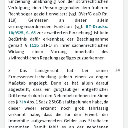
Einziehung unabhängig von der strafrechtlichen
Verfolgung einer Person gegenüber dem früheren
Recht sogar gezielt erweitert (vgl. BVerfG aaO Rn.
119). Gemessen an dieser allein
vermögensordnenden Funktion (vgl.
BT-Drucks.
18/9525, S. 65
zur erweiterten Einziehung) ist kein
Bedürfnis dafür erkennbar, der Beschlagnahme
gemäß §
111b
StPO in ihrer sachenrechtlichen
Wirkung einen Vorrang innerhalb des
zivilrechtlichen Regelungsgefüges zuzuerkennen.
24
3. Das Landgericht hat bei seiner
Ermessensentscheidung jedoch einen zu engen
Maßstab angelegt. Denn es hat allein darauf
abgestellt, dass ein gutgläubiger entgeltlicher
Dritterwerb durch den Nebenbetroffenen im Sinne
des §
73b
Abs. 1 Satz 2 StGB stattgefunden habe, da
dieser weder erkannt noch grob fahrlässig
verkannt habe, dass die für den Erwerb der
Immobilie aufgewendeten Gelder aus Straftaten
stammten. Damit fehlt es an der gebotenen