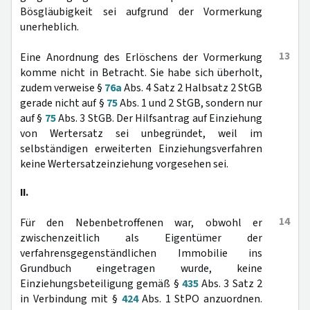
Bösgläubigkeit sei aufgrund der Vormerkung
unerheblich.
13
Eine Anordnung des Erlöschens der Vormerkung
komme nicht in Betracht. Sie habe sich überholt,
zudem verweise §
76a
Abs. 4 Satz 2 Halbsatz 2 StGB
gerade nicht auf §
75
Abs. 1 und 2 StGB, sondern nur
auf §
75
Abs. 3 StGB. Der Hilfsantrag auf Einziehung
von Wertersatz sei unbegründet, weil im
selbständigen erweiterten Einziehungsverfahren
keine Wertersatzeinziehung vorgesehen sei.
II.
14
Für den Nebenbetroffenen war, obwohl er
zwischenzeitlich als Eigentümer der
verfahrensgegenständlichen Immobilie ins
Grundbuch eingetragen wurde, keine
Einziehungsbeteiligung gemäß §
435
Abs. 3 Satz 2
in Verbindung mit §
424
Abs. 1 StPO anzuordnen.