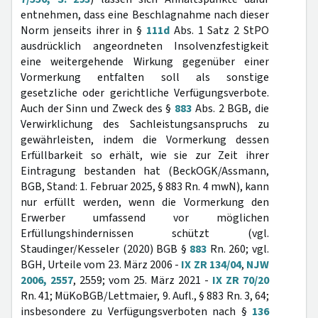
entnehmen, dass eine Beschlagnahme nach dieser
Norm jenseits ihrer in §
111d
Abs. 1 Satz 2 StPO
ausdrücklich angeordneten Insolvenzfestigkeit
eine weitergehende Wirkung gegenüber einer
Vormerkung entfalten soll als sonstige
gesetzliche oder gerichtliche Verfügungsverbote.
Auch der Sinn und Zweck des §
883
Abs. 2 BGB, die
Verwirklichung des Sachleistungsanspruchs zu
gewährleisten, indem die Vormerkung dessen
Erfüllbarkeit so erhält, wie sie zur Zeit ihrer
Eintragung bestanden hat (BeckOGK/Assmann,
BGB, Stand: 1. Februar 2025, § 883 Rn. 4 mwN), kann
nur erfüllt werden, wenn die Vormerkung den
Erwerber umfassend vor möglichen
Erfüllungshindernissen schützt (vgl.
Staudinger/Kesseler (2020) BGB §
883
Rn. 260; vgl.
BGH, Urteile vom 23. März 2006 -
IX ZR 134/04
,
NJW
2006, 2557
, 2559; vom 25. März 2021 -
IX ZR 70/20
Rn. 41; MüKoBGB/Lettmaier, 9. Aufl., § 883 Rn. 3, 64;
insbesondere zu Verfügungsverboten nach §
136