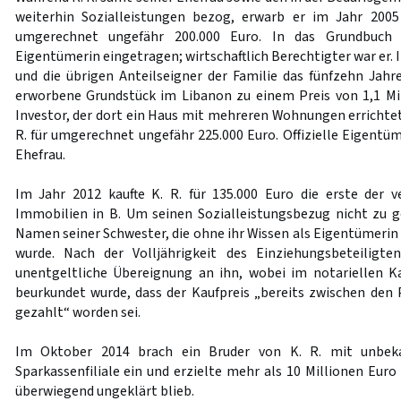
weiterhin Sozialleistungen bezog, erwarb er im Jahr 200
umgerechnet ungefähr 200.000 Euro. In das Grundbuch 
Eigentümerin eingetragen; wirtschaftlich Berechtigter war er. 
und die übrigen Anteilseigner der Familie das fünfzehn Jahr
erworbene Grundstück im Libanon zu einem Preis von 1,1 Mi
Investor, der dort ein Haus mit mehreren Wohnungen errichtete
R. für umgerechnet ungefähr 225.000 Euro. Offizielle Eigentü
Ehefrau.
Im Jahr 2012 kaufte K. R. für 135.000 Euro die erste der 
Immobilien in B. Um seinen Sozialleistungsbezug nicht zu g
Namen seiner Schwester, die ohne ihr Wissen als Eigentümerin
wurde. Nach der Volljährigkeit des Einziehungsbeteiligte
unentgeltliche Übereignung an ihn, wobei im notariellen K
beurkundet wurde, dass der Kaufpreis „bereits zwischen den 
gezahlt“ worden sei.
Im Oktober 2014 brach ein Bruder von K. R. mit unbeka
Sparkassenfiliale ein und erzielte mehr als 10 Millionen Euro
überwiegend ungeklärt blieb.