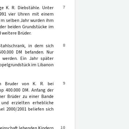
7
e K. R. Diebstähle. Unter
991 vier Uhren mit einem
 Im selben Jahr wurden ihm
der beiden Grundstücke im
 weitere Brüder.
8
tahlschrank, in dem sich
500.000 DM befanden. Nur
t werden. Ein Jahr später
oppelgrundstück im Libanon
9
n Bruder von K. R. bei
pp 400.000 DM. Anfang der
iner Brüder zu einer Bande
und erzielten erhebliche
el 2000/2001 beliefen sich
10
meinschaft lebenden Kindern