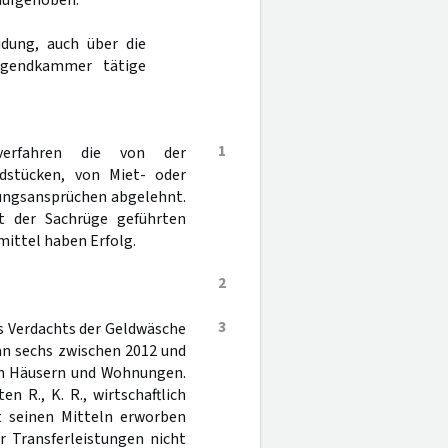
aufgehoben.
dung, auch über die
ugendkammer tätige
1
verfahren die von der
dstücken, von Miet- oder
lungsansprüchen abgelehnt.
it der Sachrüge geführten
ittel haben Erfolg.
2
3
s Verdachts der Geldwäsche
an sechs zwischen 2012 und
nen Häusern und Wohnungen.
n R., K. R., wirtschaftlich
t seinen Mitteln erworben
er Transferleistungen nicht