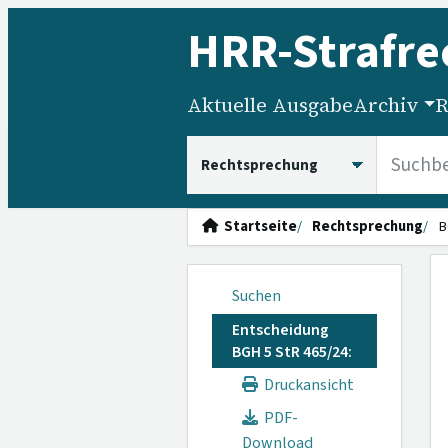
HRR
-Strafre
Aktuelle Ausgabe
Archiv
R
HRRS durchsuchen
Startseite
Rechtsprechung
B
Suchen
Entscheidung
BGH 5 StR 465/24:
Druckansicht
PDF-
Download