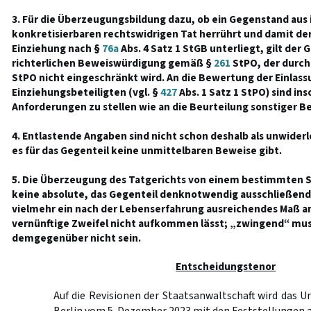
3. Für die Überzeugungsbildung dazu, ob ein Gegenstand aus 
konkretisierbaren rechtswidrigen Tat herrührt und damit de
Einziehung nach §
76a
Abs. 4 Satz 1 StGB unterliegt, gilt der 
richterlichen Beweiswürdigung gemäß §
261
StPO, der durch 
StPO nicht eingeschränkt wird. An die Bewertung der Einlass
Einziehungsbeteiligten (vgl. §
427
Abs. 1 Satz 1 StPO) sind ins
Anforderungen zu stellen wie an die Beurteilung sonstiger B
4. Entlastende Angaben sind nicht schon deshalb als unwider
es für das Gegenteil keine unmittelbaren Beweise gibt.
5. Die Überzeugung des Tatgerichts von einem bestimmten S
keine absolute, das Gegenteil denknotwendig ausschließend
vielmehr ein nach der Lebenserfahrung ausreichendes Maß an
vernünftige Zweifel nicht aufkommen lässt; „zwingend“ mus
demgegenüber nicht sein.
Entscheidungstenor
Auf die Revisionen der Staatsanwaltschaft wird das Ur