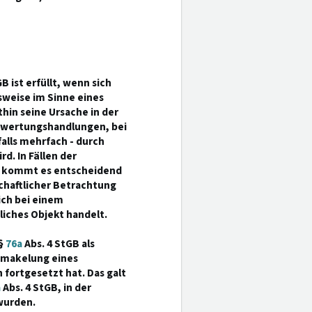
B ist erfüllt, wenn sich
sweise im Sinne eines
hin seine Ursache in der
erwertungshandlungen, bei
lls mehrfach - durch
d. In Fällen der
el kommt es entscheidend
schaftlicher Betrachtung
sich bei einem
iches Objekt handelt.
§
76a
Abs. 4 StGB als
emakelung eines
 fortgesetzt hat. Das galt
a
Abs. 4 StGB, in der
wurden.