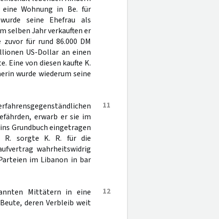
5 eine Wohnung in Be. für
wurde seine Ehefrau als
Im selben Jahr verkauften er
e zuvor für rund 86.000 DM
llionen US-Dollar an einen
. Eine von diesen kaufte K.
merin wurde wiederum seine
11
verfahrensgegenständlichen
efährden, erwarb er sie im
 ins Grundbuch eingetragen
n R. sorgte K. R. für die
aufvertrag wahrheitswidrig
Parteien im Libanon in bar
12
nnten Mittätern in eine
 Beute, deren Verbleib weit