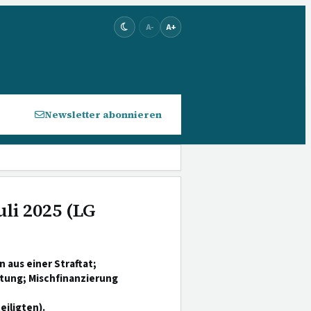
A-
A+
Newsletter abonnieren
uli 2025 (LG
 aus einer Straftat;
tung; Mischfinanzierung
iligten).