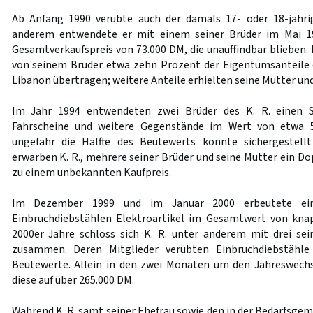
Ab Anfang 1990 verübte auch der damals 17- oder 18-jährig
anderem entwendete er mit einem seiner Brüder im Mai 1
Gesamtverkaufspreis von 73.000 DM, die unauffindbar blieben.
von seinem Bruder etwa zehn Prozent der Eigentumsanteile 
Libanon übertragen; weitere Anteile erhielten seine Mutter und
Im Jahr 1994 entwendeten zwei Brüder des K. R. einen S
Fahrscheine und weitere Gegenstände im Wert von etwa 
ungefähr die Hälfte des Beutewerts konnte sichergestell
erwarben K. R., mehrere seiner Brüder und seine Mutter ein D
zu einem unbekannten Kaufpreis.
Im Dezember 1999 und im Januar 2000 erbeutete ei
Einbruchdiebstählen Elektroartikel im Gesamtwert von kna
2000er Jahre schloss sich K. R. unter anderem mit drei se
zusammen. Deren Mitglieder verübten Einbruchdiebstähle 
Beutewerte. Allein in den zwei Monaten um den Jahreswechs
diese auf über 265.000 DM.
Während K. R. samt seiner Ehefrau sowie den in der Bedarfsge