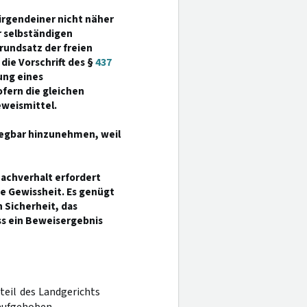
irgendeiner nicht näher
r selbständigen
Grundsatz der freien
die Vorschrift des §
437
ung eines
ofern die gleichen
eweismittel.
legbar hinzunehmen, weil
achverhalt erfordert
e Gewissheit. Es genügt
 Sicherheit, das
s ein Beweisergebnis
teil des Landgerichts