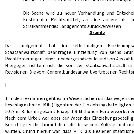
Berlin vom 5. Dezember 2023 mit den Feststellungen 
Die Sache wird zu neuer Verhandlung und Entschei
Kosten der Rechtsmittel, an eine andere als J
Strafkammer des Landgerichts zurückverwiesen.
Gründe
Das Landgericht hat im selbständigen Einziehungs
Staatsanwaltschaft beantragte Einziehung von sechs Grun
Pachtforderungen, einer Inhabergrundschuld und von Auszah
Hiergegen richten sich die von der Staatsanwaltschaft m
Revisionen. Die vom Generalbundesanwalt vertretenen Rechtsm
I.
1. In dem Verfahren geht es im Wesentlichen um das wegen de
beschlagnahmte (Mit-)Eigentum der Einziehungsbeteiligten 
2018 in B. für insgesamt knapp 1,9 Millionen Euro erworbe
Nach dem Urteil war aber der Vater des Einziehungsbeteiligte
Berechtigter der Immobilien, die in seinem Auftrag und mi
wurden. Grund hierfür war, dass K. R. als Bezieher staatlich