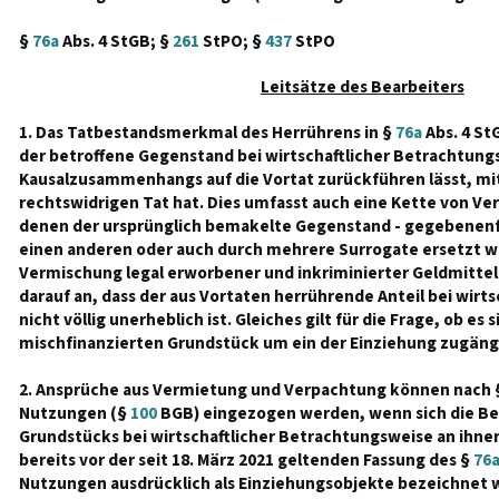
§
76a
Abs. 4 StGB; §
261
StPO; §
437
StPO
Leitsätze des Bearbeiters
1. Das Tatbestandsmerkmal des Herrührens in §
76a
Abs. 4 StG
der betroffene Gegenstand bei wirtschaftlicher Betrachtung
Kausalzusammenhangs auf die Vortat zurückführen lässt, mit
rechtswidrigen Tat hat. Dies umfasst auch eine Kette von V
denen der ursprünglich bemakelte Gegenstand - gegebenenfa
einen anderen oder auch durch mehrere Surrogate ersetzt wir
Vermischung legal erworbener und inkriminierter Geldmitt
darauf an, dass der aus Vortaten herrührende Anteil bei wirt
nicht völlig unerheblich ist. Gleiches gilt für die Frage, ob es 
mischfinanzierten Grundstück um ein der Einziehung zugängl
2. Ansprüche aus Vermietung und Verpachtung können nach 
Nutzungen (§
100
BGB) eingezogen werden, wenn sich die B
Grundstücks bei wirtschaftlicher Betrachtungsweise an ihnen
bereits vor der seit 18. März 2021 geltenden Fassung des §
76
Nutzungen ausdrücklich als Einziehungsobjekte bezeichnet 