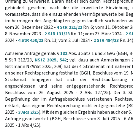
Umfang zu verwerfen. Daran hat er sich durch Rechtsprechung
gehindert gesehen, nach der die erweiterte Einziehun
voraussetze, dass die einzuziehenden Vermögenswerte bei B
im Vermögen des Angeklagten gegenständlich vorhanden wa
vom 20. Dezember 2022 -
4 StR 221/22
Rn. 6; vom 11. Oktober 2
8. November 2023 -
2 StR 131/23
Rn. 11; vom 27. März 2024 -
2 S
2024 -
4 StR 450/23
Rn. 11; vom 2. Juli 2024 -
2 StR 484/23
Rn. 14)
Auf seine Anfrage gemäß §
132
Abs. 3 Satz 1 und 3 GVG (BGH, B
5 StR 312/23,
NStZ 2025, 542
; vgl. dazu auch Anmerkungen Z
Bittmann NZWiSt 2025, 209) hat der 4. Strafsenat mit näherer 
an seiner Rechtsprechung festhalte (BGH, Beschluss vom 19. M
Strafsenat hingegen hat sich der Rechtsauffassung 
angeschlossen und seine entgegenstehende Rechtspre
Beschluss vom 26. August 2025 - 2 ARs 127/25). Der 3. S
Begründung der im Anfragebeschluss vertretenen Rechtsa
erklärt, dass eigene Rechtsprechung nicht entgegenstehe (BG
2025 -
3 ARs 2/25
). Mit dem gleichen Ergebnis haben auch der 6. 
Anfrage geantwortet (BGH, Beschlüsse vom 8. Juli 2025 - 6 A
2025 - 1 ARs 4/25).