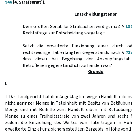
946
[4. Strafsenat]).
Entscheidungstenor
Dem Großen Senat für Strafsachen wird gemäß §
13
Rechtsfrage zur Entscheidung vorgelegt:
Setzt die erweiterte Einziehung eines durch o
rechtswidrige Tat erlangten Gegenstands nach §
73
dass dieser bei Begehung der Anknüpfungsta
Betroffenen gegenständlich vorhanden war?
Gründe
I.
1. Das Landgericht hat den Angeklagten wegen Handeltreiben
nicht geringer Menge in Tateinheit mit Besitz von Betäubung
Menge und mit Beihilfe zum Handeltreiben mit Betäubungs
Menge zu einer Freiheitsstrafe von zwei Jahren und sechs 
zudem die Einziehung des Wertes von Taterträgen in Höh
erweiterte Einziehung sichergestellten Bargelds in Höhe von 1