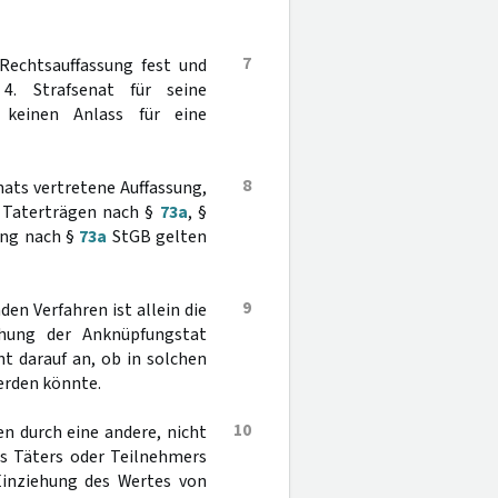
7
Rechtsauffassung fest und
. Strafsenat für seine
keinen Anlass für eine
8
enats vertretene Auffassung,
 Taterträgen nach §
73a
, §
ung nach §
73a
StGB gelten
9
en Verfahren ist allein die
ehung der Anknüpfungstat
t darauf an, ob in solchen
erden könnte.
10
n durch eine andere, nicht
es Täters oder Teilnehmers
 Einziehung des Wertes von