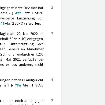
2
üge gestützte Revision hat
n gemäß §
422
Satz 1 StPO
weiterte Einziehung von
349
Abs. 2 StPO verworfen.
3
lagte am 20. Mai 2020 im
gehalt 60 % KHC) entgegen.
ur Unterstützung des
essen Geheiß an Abnehmer
Rechnung, wodurch er 7.200
9. Mai 2022 verfügte der
es er aus anderen, nicht
4
llungen hat das Landgericht
s gemäß §
73a
Abs. 1 StGB
5
uch in dem noch anhängigen