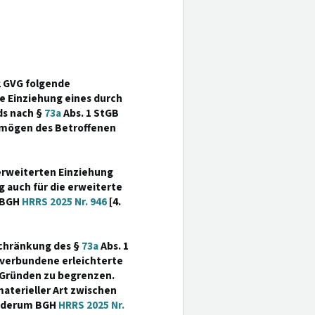
2 GVG folgende
e Einziehung eines durch
ds nach §
73a
Abs. 1 StGB
rmögen des Betroffenen
 erweiterten Einziehung
 auch für die erweiterte
 BGH
HRRS 2025 Nr. 946
[4.
eschränkung des §
73a
Abs. 1
g verbundene erleichterte
 Gründen zu begrenzen.
aterieller Art zwischen
iederum BGH
HRRS 2025 Nr.