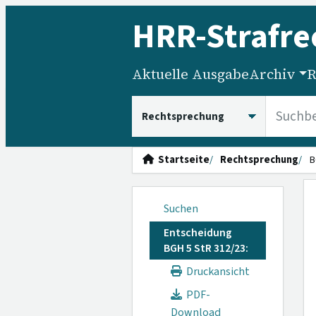
HRR
-Strafre
Aktuelle Ausgabe
Archiv
R
HRRS durchsuchen
Startseite
Rechtsprechung
B
Suchen
Entscheidung
BGH 5 StR 312/23:
Druckansicht
PDF-
Download