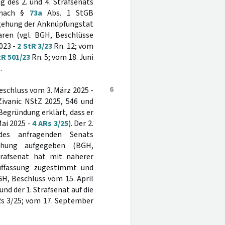
 des 2. und 4. Strafsenats
g nach §
73a
Abs. 1 StGB
egehung der Anknüpfungstat
ren (vgl. BGH, Beschlüsse
023 -
2 StR 3/23
Rn. 12; vom
tR 501/23
Rn. 5; vom 18. Juni
.
6
eschluss vom 3. März 2025 -
ivanic NStZ 2025, 546 und
Begründung erklärt, dass er
ai 2025 -
4 ARs 3/25
). Der 2.
des anfragenden Senats
chung aufgegeben (BGH,
trafsenat hat mit näherer
uffassung zugestimmt und
H, Beschluss vom 15. April
und der 1. Strafsenat auf die
Rs 3/25; vom 17. September