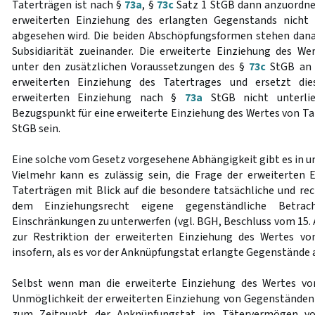
Taterträgen ist nach §
73a
, §
73c
Satz 1 StGB dann anzuordne
erweiterten Einziehung des erlangten Gegenstands nicht 
abgesehen wird. Die beiden Abschöpfungsformen stehen dana
Subsidiarität zueinander. Die erweiterte Einziehung des We
unter den zusätzlichen Voraussetzungen des §
73c
StGB an d
erweiterten Einziehung des Tatertrages und ersetzt die
erweiterten Einziehung nach §
73a
StGB nicht unterli
Bezugspunkt für eine erweiterte Einziehung des Wertes von T
StGB sein.
Eine solche vom Gesetz vorgesehene Abhängigkeit gibt es in u
Vielmehr kann es zulässig sein, die Frage der erweiterten
Taterträgen mit Blick auf die besondere tatsächliche und rec
dem Einziehungsrecht eigene gegenständliche Betrach
Einschränkungen zu unterwerfen (vgl. BGH, Beschluss vom 15. 
zur Restriktion der erweiterten Einziehung des Wertes von
insofern, als es vor der Anknüpfungstat erlangte Gegenstände 
Selbst wenn man die erweiterte Einziehung des Wertes vo
Unmöglichkeit der erweiterten Einziehung von Gegenständen 
zum Zeitpunkt der Anknüpfungstat im Tätervermögen v