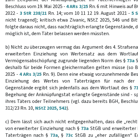
Beschluss vom 19. Mai 2025 -
4 ARs 3/25
Rn. 6 mit Hinweis auf 
2022 -
3 StR 238/21
Rn. 14; vom 10 11 12 19. August 2021 -
5 
nicht tragend]; kritisch etwa Zivanic, NStZ 2025, 546 und Bi
folgte daraus nicht, dass nachträglich erlangte Gegenstände, 
möglich ist, dem Täter belassen werden müssten.
b) Nicht zu überzeugen vermag das Argument des 4. Strafsenat
erweiterten Einziehung von Wertersatz aus dem Wortlau
Vermögensabschöpfung zugrunde liegenden Norm des §
73a
S
deshalb für beide Formen gleichermaßen gelten müsse (so B
2025 -
4 ARs 3/25
Rn. 9). Denn eine etwaig vorzunehmende Bes
Einziehung des Wertes von Taterträgen für nach der 
Gegenstände ergibt sich jedenfalls aus dem Wortlaut des §
7
Begehung der Anknüpfungstat erlangte Gegenstände sind - spr
ihres Täters oder Teilnehmers (vgl. dazu bereits BGH, Beschlu
312/23 Rn. 10,
NStZ 2025, 542
).
c) Dem lässt sich auch nicht entgegenhalten, dass die „rech
von erweiterter Einziehung nach §
73a
StGB und erweiterter 
Taterträgen nach §
73a
, §
73c
StGB zu „eher zufälligen“ E