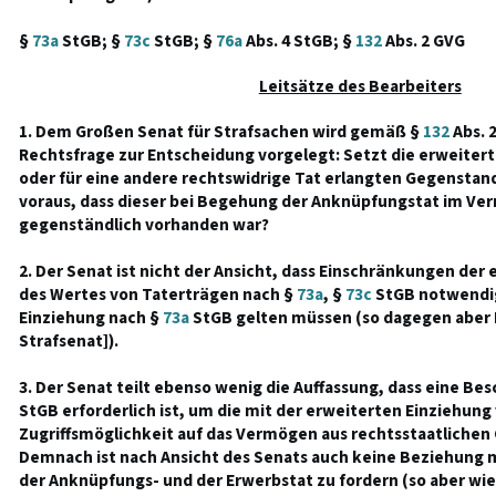
§
73a
StGB; §
73c
StGB; §
76a
Abs. 4 StGB; §
132
Abs. 2 GVG
Leitsätze des Bearbeiters
1. Dem Großen Senat für Strafsachen wird gemäß §
132
Abs. 
Rechtsfrage zur Entscheidung vorgelegt: Setzt die erweitert
oder für eine andere rechtswidrige Tat erlangten Gegenstan
voraus, dass dieser bei Begehung der Anknüpfungstat im Ve
gegenständlich vorhanden war?
2. Der Senat ist nicht der Ansicht, dass Einschränkungen der
des Wertes von Taterträgen nach §
73a
, §
73c
StGB notwendig
Einziehung nach §
73a
StGB gelten müssen (so dagegen aber
Strafsenat]).
3. Der Senat teilt ebenso wenig die Auffassung, dass eine B
StGB erforderlich ist, um die mit der erweiterten Einziehun
Zugriffsmöglichkeit auf das Vermögen aus rechtsstaatlichen
Demnach ist nach Ansicht des Senats auch keine Beziehung m
der Anknüpfungs- und der Erwerbstat zu fordern (so aber w