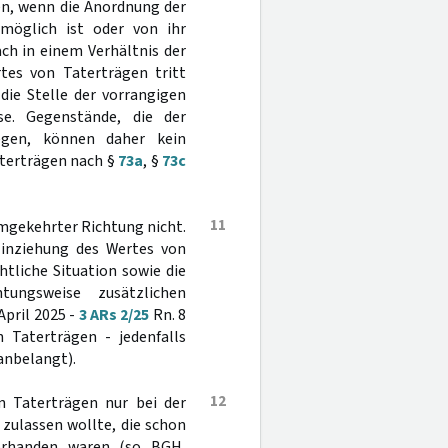
n, wenn die Anordnung der
möglich ist oder von ihr
ch in einem Verhältnis der
rtes von Taterträgen tritt
ie Stelle der vorrangigen
se. Gegenstände, die der
egen, können daher kein
aterträgen nach §
73a
, §
73c
11
mgekehrter Richtung nicht.
 Einziehung des Wertes von
htliche Situation sowie die
tungsweise zusätzlichen
April 2025 -
3 ARs 2/25
Rn. 8
 Taterträgen - jedenfalls
anbelangt).
12
n Taterträgen nur bei der
zulassen wollte, die schon
orhanden waren (so BGH,