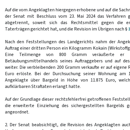
Auf die vom Angeklagten hiergegen erhobene und auf die Sachr
der Senat mit Beschluss vom 23. Mai 2024 das Verfahre
abgetrennt, soweit sich das Rechtsmittel gegen die er
Taterträgen gerichtet hat, und die Revision im Übrigen nach §
Nach den Feststellungen des Landgerichts nahm der Angek
Auftrag einer dritten Person ein Kilogramm Kokain (Wirkstoff
Eine Teilmenge von 800 Gramm veräußerte er z
Betäubungsmittelhandels seines Auftraggebers und auf d
weiter. Die verbleibenden 200 Gramm verkaufte er auf eigene 
Euro erlöste. Bei der Durchsuchung seiner Wohnung am 1
Angeklagte über Bargeld in Höhe von 11.875 Euro, welch
aufklärbaren Straftaten erlangt hatte.
Auf der Grundlage dieser rechtsfehlerfrei getroffenen Festste
die erweiterte Einziehung des sichergestellten Bargeld
angeordnet.
2. Der Senat beabsichtigt, die Revision des Angeklagten a