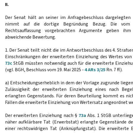
II.
Der Senat hält an seiner im Anfragebeschluss dargelegten 
nimmt auf die dortige Begründung Bezug. Die vom 4
Rechtsauffassung vorgebrachten Argumente geben ihm 
abweichende Bewertung.
1. Der Senat teilt nicht die im Antwortbeschluss des 4. Strafs
Einschränkungen der erweiterten Einziehung des Wertes von
73c
StGB müssten notwendig auch für die erweiterte Einzieh
(vgl. BGH, Beschluss vom 19. Mai 2025 -
4 ARs 3/25
Rn. 7 ff.).
a) Entscheidungserheblich in dem der Vorlage zugrunde liegend
Zulässigkeit der erweiterten Einziehung eines nach Beg
erlangten Gegenstands. Für deren Beurteilung kommt es nich
Fällen die erweiterte Einziehung von Wertersatz angeordnet w
Der erweiterten Einziehung nach §
73a
Abs. 1 StGB unterliege
näher aufklärbare Tat (Erwerbstat) erlangte Gegenstände d
einer rechtswidrigen Tat (Anknüpfungstat). Die erweiterte