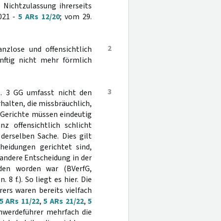
 Nichtzulassung ihrerseits
2021 -
5 ARs 12/20
; vom 29.
2
nzlose und offensichtlich
nftig nicht mehr förmlich
3
. 3 GG umfasst nicht den
halten, die missbräuchlich,
 Gerichte müssen eindeutig
z offensichtlich schlicht
derselben Sache. Dies gilt
eidungen gerichtet sind,
 andere Entscheidung in der
eden worden war (BVerfG,
. 8 f.). So liegt es hier. Die
ers waren bereits vielfach
5 ARs 11/22
,
5 ARs 21/22
,
5
hwerdeführer mehrfach die