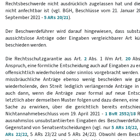
Rechtsbeschwerde nicht ausdrücklich zugelassen hat und die
nicht anfechtbar ist (vgl. BGH, Beschlüsse vom 21. Januar 
September 2021 -
5 ARs 20/21
).
Der Beschwerdeführer wird darauf hingewiesen, dass substa
aussichtslose Anträge oder Eingaben vergleichbarer Art kü
beschieden werden.
Die Rechtsschutzgarantie aus Art.
2
Abs. 1 iVm Art.
20
Abs
Anspruch, eine förmliche Entscheidung auch auf Eingaben zu er
offensichtlich wiederholend oder sinnlos vorgebracht werden.
missbräuchliche Anträge ebenso wenig bescheiden wie gan
wiederholende, den Streit lediglich verlängernde Anträge in 
auch dann, wenn die Anträge zwar formal auf neue Entsch
letztlich aber demselben Muster folgen und dazu dienen, eine
Sache zu erwirken, über die gerichtlich bereits entschi
Nichtannahmebeschluss vom 19. April 2021 -
1 BvR 2552/18
Rn
ausnahmslos unsubstantiierten Eingaben des Beschwerdeführ
Gegenstand von Senatsentscheidungen (vgl. nur
5 ARs 10/22
,
ARs 22/22
, 5 ARs 23/22 und 5 ARs 24/22). Obwohl dem Besc