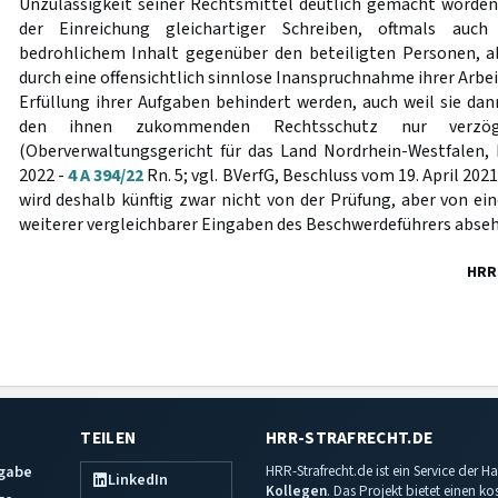
Unzulässigkeit seiner Rechtsmittel deutlich gemacht worden i
der Einreichung gleichartiger Schreiben, oftmals auc
bedrohlichem Inhalt gegenüber den beteiligten Personen, a
durch eine offensichtlich sinnlose Inanspruchnahme ihrer Arbei
Erfüllung ihrer Aufgaben behindert werden, auch weil sie d
den ihnen zukommenden Rechtsschutz nur verzö
(Oberverwaltungsgericht für das Land Nordrhein-Westfalen,
2022 -
4 A 394/22
Rn. 5; vgl. BVerfG, Beschluss vom 19. April 2021
wird deshalb künftig zwar nicht von der Prüfung, aber von ei
weiterer vergleichbarer Eingaben des Beschwerdeführers abseh
HRR
TEILEN
HRR-STRAFRECHT.DE
sgabe
HRR-Strafrecht.de ist ein Service der
LinkedIn
Kollegen
. Das Projekt bietet einen k