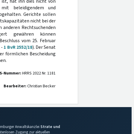
st, hat ihn dies nicht von
h mit beleidigendem und
bgehalten. Gerichte sollen
tskapazitäten nicht bei der
ann anderen Rechtsuchenden
gert gewähren können
 Beschluss vom 25. Februar
 -
1 BvR 2552/18
). Der Senat
ner förmlichen Bescheidung
en.
S-Nummer:
HRRS 2022 Nr. 1181
Bearbeiter:
Christian Becker
 Hamburger Anwaltskanzlei
Strate und
ostenlosen Zugang zur aktuellen