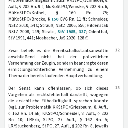
Problematik insgesamt auch KKStPO/Schneider, 8.
Aufl., § 202 Rn. 9 f.; MüKoStPO/Wenske, § 202 Rn. 6;
MüKoStPO/Kölbel, § 160 Rn. 75;
MüKoStPO/Brocke, §
150
GVG Rn. 11 ff.; Schneider,
NStZ 2010, 54 f.; Strauß, NStZ 2006, 556; Hildenstab
NStZ 2008, 249; Strate,
StV 1985, 337
; Odenthal,
StV 1991, 441; Mosbacher, JuS 2020, 128 f.).
12
Zwar beließ es die Bereitschaftsstaatsanwältin
anschließend nicht bei der polizeilichen
Vernehmung der Zeugin, sondern beantragte deren
ermittlungsrichterliche Vernehmung zu einem
Thema der bereits laufenden Hauptverhandlung.
13
Der Senat kann offenlassen, ob sich dieses
Vorgehen als rechtsfehlerhaft darstellt, wogegen
die ersichtliche Eilbedürftigkeit sprechen könnte
(vgl. zur Problematik KKStPO/Griesbaum, 8. Aufl.,
§ 162 Rn. 14 aE; KKStPO/Schneider, 8. Aufl., § 202
Rn. 10; LRErb, StPO, 27. Aufl., § 162 Rn. 5;
LR/Stuckenberg, StPO, 27. Aufl., § 202 Rn. 8, jeweils