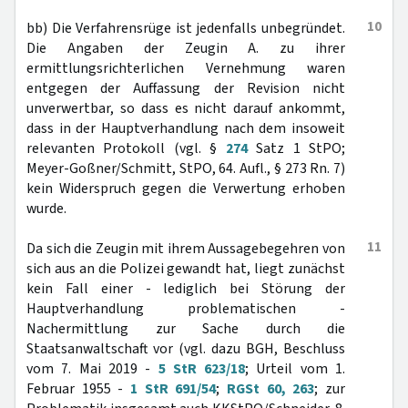
10
bb) Die Verfahrensrüge ist jedenfalls unbegründet.
Die Angaben der Zeugin A. zu ihrer
ermittlungsrichterlichen Vernehmung waren
entgegen der Auffassung der Revision nicht
unverwertbar, so dass es nicht darauf ankommt,
dass in der Hauptverhandlung nach dem insoweit
relevanten Protokoll (vgl. §
274
Satz 1 StPO;
Meyer-Goßner/Schmitt, StPO, 64. Aufl., § 273 Rn. 7)
kein Widerspruch gegen die Verwertung erhoben
wurde.
11
Da sich die Zeugin mit ihrem Aussagebegehren von
sich aus an die Polizei gewandt hat, liegt zunächst
kein Fall einer - lediglich bei Störung der
Hauptverhandlung problematischen -
Nachermittlung zur Sache durch die
Staatsanwaltschaft vor (vgl. dazu BGH, Beschluss
vom 7. Mai 2019 -
5 StR 623/18
; Urteil vom 1.
Februar 1955 -
1 StR 691/54
;
RGSt 60, 263
; zur