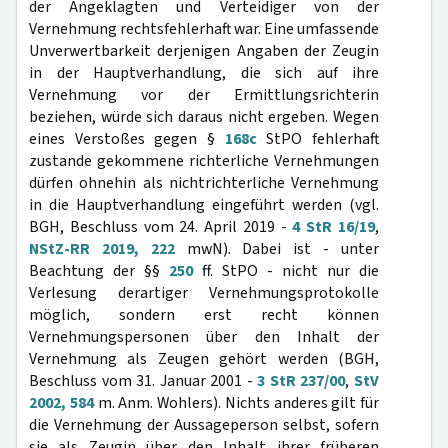
der Angeklagten und Verteidiger von der
Vernehmung rechtsfehlerhaft war. Eine umfassende
Unverwertbarkeit derjenigen Angaben der Zeugin
in der Hauptverhandlung, die sich auf ihre
Vernehmung vor der Ermittlungsrichterin
beziehen, würde sich daraus nicht ergeben. Wegen
eines Verstoßes gegen §
168c
StPO fehlerhaft
zustande gekommene richterliche Vernehmungen
dürfen ohnehin als nichtrichterliche Vernehmung
in die Hauptverhandlung eingeführt werden (vgl.
BGH, Beschluss vom 24. April 2019 -
4 StR 16/19
,
NStZ-RR 2019, 222
mwN). Dabei ist - unter
Beachtung der §§
250
ff. StPO - nicht nur die
Verlesung derartiger Vernehmungsprotokolle
möglich, sondern erst recht können
Vernehmungspersonen über den Inhalt der
Vernehmung als Zeugen gehört werden (BGH,
Beschluss vom 31. Januar 2001 -
3 StR 237/00
,
StV
2002, 584
m. Anm. Wohlers). Nichts anderes gilt für
die Vernehmung der Aussageperson selbst, sofern
sie als Zeugin über den Inhalt ihrer früheren