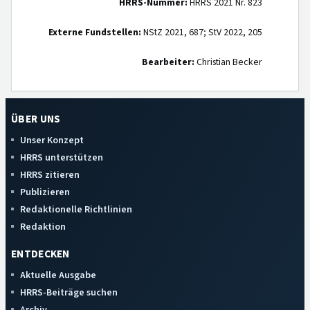
HRRS-Nummer:
HRRS 2021 Nr. 823
Externe Fundstellen:
NStZ 2021, 687; StV 2022, 205
Bearbeiter:
Christian Becker
ÜBER UNS
Unser Konzept
HRRS unterstützen
HRRS zitieren
Publizieren
Redaktionelle Richtlinien
Redaktion
ENTDECKEN
Aktuelle Ausgabe
HRRS-Beiträge suchen
Archiv