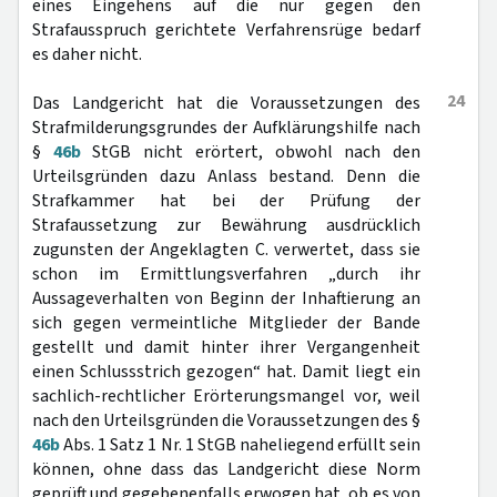
eines Eingehens auf die nur gegen den
Strafausspruch gerichtete Verfahrensrüge bedarf
es daher nicht.
24
Das Landgericht hat die Voraussetzungen des
Strafmilderungsgrundes der Aufklärungshilfe nach
§
46b
StGB nicht erörtert, obwohl nach den
Urteilsgründen dazu Anlass bestand. Denn die
Strafkammer hat bei der Prüfung der
Strafaussetzung zur Bewährung ausdrücklich
zugunsten der Angeklagten C. verwertet, dass sie
schon im Ermittlungsverfahren „durch ihr
Aussageverhalten von Beginn der Inhaftierung an
sich gegen vermeintliche Mitglieder der Bande
gestellt und damit hinter ihrer Vergangenheit
einen Schlussstrich gezogen“ hat. Damit liegt ein
sachlich-rechtlicher Erörterungsmangel vor, weil
nach den Urteilsgründen die Voraussetzungen des §
46b
Abs. 1 Satz 1 Nr. 1 StGB naheliegend erfüllt sein
können, ohne dass das Landgericht diese Norm
geprüft und gegebenenfalls erwogen hat, ob es von