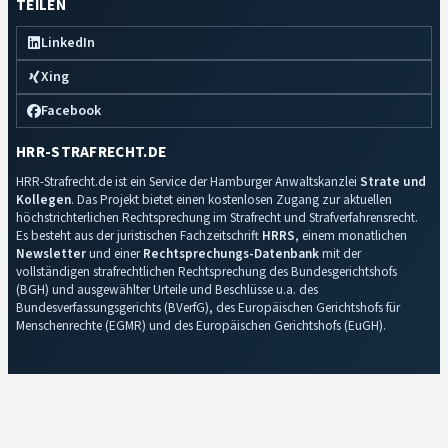
TEILEN
LinkedIn
Xing
Facebook
HRR-STRAFRECHT.DE
HRR-Strafrecht.de ist ein Service der Hamburger Anwaltskanzlei
Strate und
Kollegen
. Das Projekt bietet einen kostenlosen Zugang zur aktuellen
höchstrichterlichen Rechtsprechung im Strafrecht und Strafverfahrensrecht.
Es besteht aus der juristischen Fachzeitschrift
HRRS
, einem monatlichen
Newsletter
und einer
Rechtsprechungs-Datenbank
mit der
vollständigen strafrechtlichen Rechtsprechung des Bundesgerichtshofs
(BGH) und ausgewählter Urteile und Beschlüsse u.a. des
Bundesverfassungsgerichts (BVerfG), des Europäischen Gerichtshofs für
Menschenrechte (EGMR) und des Europäischen Gerichtshofs (EuGH).
Impressum
·
Datenschutz