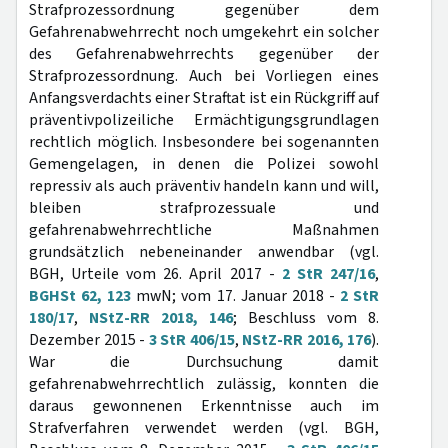
Strafprozessordnung gegenüber dem
Gefahrenabwehrrecht noch umgekehrt ein solcher
des Gefahrenabwehrrechts gegenüber der
Strafprozessordnung. Auch bei Vorliegen eines
Anfangsverdachts einer Straftat ist ein Rückgriff auf
präventivpolizeiliche Ermächtigungsgrundlagen
rechtlich möglich. Insbesondere bei sogenannten
Gemengelagen, in denen die Polizei sowohl
repressiv als auch präventiv handeln kann und will,
bleiben strafprozessuale und
gefahrenabwehrrechtliche Maßnahmen
grundsätzlich nebeneinander anwendbar (vgl.
BGH, Urteile vom 26. April 2017 -
2 StR 247/16
,
BGHSt 62, 123
mwN; vom 17. Januar 2018 -
2 StR
180/17
,
NStZ-RR 2018, 146
; Beschluss vom 8.
Dezember 2015 -
3 StR 406/15
,
NStZ-RR 2016, 176
).
War die Durchsuchung damit
gefahrenabwehrrechtlich zulässig, konnten die
daraus gewonnenen Erkenntnisse auch im
Strafverfahren verwendet werden (vgl. BGH,