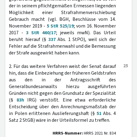
der in seinem pflichtgemäßen Ermessen liegenden
Möglichkeit einer Strafrahmenverschiebung
Gebrauch macht (vgl. BGH, Beschlüsse vom 14.
November 2019 -
5 StR 525/19
; vom 16. November
2017 -
3 StR 460/17
; jeweils mwN). Das Urteil
beruht hierauf (§
337
Abs. 1 StPO), weil sich der
Fehler auf die Strafrahmenwahl und die Bemessung
der Strafe ausgewirkt haben kann.
25
2. Für das weitere Verfahren weist der Senat darauf
hin, dass die Einbeziehung der früheren Geldstrafen
aus den in der Antragsschrift des
Generalbundesanwalts hierzu ausgeführten
Gründen nicht gegen den Grundsatz der Spezialität
(§
83h
IRG) verstößt. Eine etwa erforderliche
Entscheidung über den Anrechnungsmaßstab der
in Polen erlittenen Auslieferungshaft (§
51
Abs. 4
Satz 2 StGB) wäre in der Urteilsformel zu treffen.
HRRS-Nummer:
HRRS 2021 Nr. 834