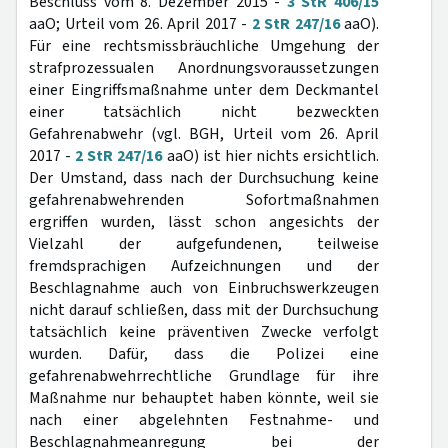
Beschluss vom 8. Dezember 2015 -
3 StR 406/15
aaO; Urteil vom 26. April 2017 -
2 StR 247/16
aaO).
Für eine rechtsmissbräuchliche Umgehung der
strafprozessualen Anordnungsvoraussetzungen
einer Eingriffsmaßnahme unter dem Deckmantel
einer tatsächlich nicht bezweckten
Gefahrenabwehr (vgl. BGH, Urteil vom 26. April
2017 -
2 StR 247/16
aaO) ist hier nichts ersichtlich.
Der Umstand, dass nach der Durchsuchung keine
gefahrenabwehrenden Sofortmaßnahmen
ergriffen wurden, lässt schon angesichts der
Vielzahl der aufgefundenen, teilweise
fremdsprachigen Aufzeichnungen und der
Beschlagnahme auch von Einbruchswerkzeugen
nicht darauf schließen, dass mit der Durchsuchung
tatsächlich keine präventiven Zwecke verfolgt
wurden. Dafür, dass die Polizei eine
gefahrenabwehrrechtliche Grundlage für ihre
Maßnahme nur behauptet haben könnte, weil sie
nach einer abgelehnten Festnahme- und
Beschlagnahmeanregung bei der