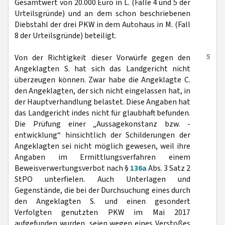
Gesamtwert von 20.000 Euro in L. (Fälle 4 und 5 der
Urteilsgründe) und an dem schon beschriebenen
Diebstahl der drei PKW in dem Autohaus in M. (Fall
8 der Urteilsgründe) beteiligt.
5
Von der Richtigkeit dieser Vorwürfe gegen den
Angeklagten S. hat sich das Landgericht nicht
überzeugen können. Zwar habe die Angeklagte C.
den Angeklagten, der sich nicht eingelassen hat, in
der Hauptverhandlung belastet. Diese Angaben hat
das Landgericht indes nicht für glaubhaft befunden.
Die Prüfung einer „Aussagekonstanz bzw. -
entwicklung“ hinsichtlich der Schilderungen der
Angeklagten sei nicht möglich gewesen, weil ihre
Angaben im Ermittlungsverfahren einem
Beweisverwertungsverbot nach §
136a
Abs. 3 Satz 2
StPO unterfielen. Auch Unterlagen und
Gegenstände, die bei der Durchsuchung eines durch
den Angeklagten S. und einen gesondert
Verfolgten genutzten PKW im Mai 2017
aufgefunden wurden, seien wegen eines Verstoßes