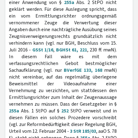
einer Anwendung von §
255a
Abs. 2 StPO nicht
geklärt werden. Für diese Auslegung spricht, dass
ein vom Ermittlungsrichter ordnungsgemäß
vernommener Zeuge die Verwertung dieser
Angaben durch eine nachträgliche Ausübung seines
Zeugnisverweigerungsrechts grundsätzlich nicht
verhindern kann (vgl. nur BGH, Beschluss vom 15.
Juli 2016 -
GSSt 1/16
,
BGHSt 61, 221
, 230 ff. mwN).
In diesem Fall wäre es mit dem
verfassungsrechtlichen Gebot bestmöglicher
Sachaufklärung (vgl. nur
BVerfGE 133, 168
mwN)
nicht vereinbar, auf das regelmäßig überlegene
Beweismittel der Videoaufnahme einer
Vernehmung zu verzichten, um stattdessen den
Ermittlungsrichter zum Inhalt der Zeugenaussage
vernehmen zu müssen. Dass der Gesetzgeber in §
255a
Abs. 1 StPO auf §
252
StPO verweist und in
diesen Fällen ein solches Prozedere vorschreibt
(vgl. zur Reformbedürftigkeit dieser Regelung BGH,
Urteil vom 12. Februar 2004 -
3 StR 185/03
, aaO S. 78