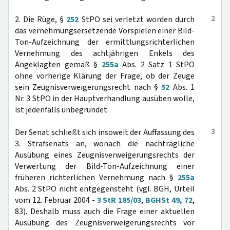
2
2. Die Rüge, §
252
StPO sei verletzt worden durch
das vernehmungsersetzende Vorspielen einer Bild-
Ton-Aufzeichnung der ermittlungsrichterlichen
Vernehmung des achtjährigen Enkels des
Angeklagten gemäß §
255a
Abs. 2 Satz 1 StPO
ohne vorherige Klärung der Frage, ob der Zeuge
sein Zeugnisverweigerungsrecht nach §
52
Abs. 1
Nr. 3 StPO in der Hauptverhandlung ausüben wolle,
ist jedenfalls unbegründet.
3
Der Senat schließt sich insoweit der Auffassung des
3. Strafsenats an, wonach die nachträgliche
Ausübung eines Zeugnisverweigerungsrechts der
Verwertung der Bild-Ton-Aufzeichnung einer
früheren richterlichen Vernehmung nach §
255a
Abs. 2 StPO nicht entgegensteht (vgl. BGH, Urteil
vom 12. Februar 2004 -
3 StR 185/03
,
BGHSt 49, 72
,
83). Deshalb muss auch die Frage einer aktuellen
Ausübung des Zeugnisverweigerungsrechts vor