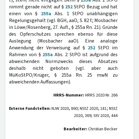
f.), steht nicht entgegen. Denn §
255a
Abs. 2 StPO
nimmt gerade nicht auf §
252
StPO Bezug und hat
einen von §
255a
Abs. 1 StPO unabhängigen
Regelungsgehalt (vgl. BGH, aaO, S. 82 f.; Mosbacher
in Löwe/Rosenberg, 27. Aufl., § 255a Rn. 21). Gründe
des Opferschutzes sprechen ebenso für diese
Auslegung (Mosbacher aaO). Eine analoge
Anwendung der Verweisung auf §
252
StPO im
Rahmen von §
255a
Abs. 2 StPO ist aufgrund des
abweichenden Normzwecks dieses Absatzes
deshalb nicht geboten (vgl. aber auch
MüKoStPO/Krüger, § 255a Rn. 25 mwN zu
abweichenden Auffassungen).
HRRS-Nummer:
HRRS 2020 Nr. 266
Externe Fundstellen:
NJW 2020, 860; NStZ 2020, 181; NStZ
2020, 369; StV 2020, 444
Bearbeiter:
Christian Becker