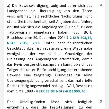
4
a) Die Beweiswürdigung, aufgrund derer sich das
Landgericht die Überzeugung von den Taten
verschafft hat, hält rechtlicher Nachprüfung nicht
stand. Sie ist lückenhaft, weil Angaben dazu fehlen,
ob und wie sich die Angeklagten G. und S. zu den
Tatvorwürfen eingelassen haben (vgl. BGH,
Beschluss vom 30. Dezember 2014 ?
2 StR 403/14
,
NStZ 2015, 299
). Unter sachlich-rechtlichen
Gesichtspunkten ist regelmäßig eine Wiedergabe
wenigstens der wesentlichen Grundzüge der
Einlassung des Angeklagten erforderlich, damit
das Revisionsgericht nachprüfen kann, ob sich das
Tatgericht unter Berücksichtigung der erhobenen
Beweise eine tragfähige Grundlage für seine
Überzeugungsbildung verschafft und das materielle
Recht richtig angewendet hat (vgl. BGH, Beschluss
vom 7. Mai 1998 -
4 StR 88/98
,
NStZ-RR 1999, 45
).
5
Den Urteilsgründen lässt sich lediglich
entnehmen, dass die Feststellungen zu den