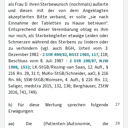
als Frau D. ihren Sterbewunsch (nochmals) äußerte
und diesen mit der von dem Angeklagten
akzeptierten Bitte verband, er solle „sie nach
Einnahme der Tabletten zu Hause betreuen“.
Entsprechend dieser Vereinbarung oblag es ihm
nur noch, als Sterbebegleiter etwaige Leiden oder
Schmerzen während des Sterbens zu lindern oder
zu verhindern (vgl. auch BGH, Urteil vom 3.
Dezember 1982 -
2 StR 494/82
,
NStZ 1983, 117
, 118;
Beschluss vom 8. Juli 1987 -
2 StR 298/87
,
NJW
1988, 1532
; LK-StGB/Rissing-van Saan, 12. Aufl., §
216 Rn. 29, 31 f.; MüKo-StGB/Schneider, aaO, § 216
Rn. 66; SSW-StGB/Momsen, 4. Aufl., § 216 Rn. 11;
Saliger, medstra 2015, 132, 136; Berghäuser, ZStW
2016, 741, 749).
27
b) Für diese Wertung sprechen folgende
Erwägungen:
28
aa) Die (Patienten-)Autonomie, die