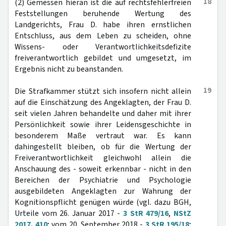
18
(2) Gemessen hieran ist die auf rechtsfehlerfreien
Feststellungen beruhende Wertung des
Landgerichts, Frau D. habe ihren ernstlichen
Entschluss, aus dem Leben zu scheiden, ohne
Wissens- oder Verantwortlichkeitsdefizite
freiverantwortlich gebildet und umgesetzt, im
Ergebnis nicht zu beanstanden.
19
Die Strafkammer stützt sich insofern nicht allein
auf die Einschätzung des Angeklagten, der Frau D.
seit vielen Jahren behandelte und daher mit ihrer
Persönlichkeit sowie ihrer Leidensgeschichte in
besonderem Maße vertraut war. Es kann
dahingestellt bleiben, ob für die Wertung der
Freiverantwortlichkeit gleichwohl allein die
Anschauung des - soweit erkennbar - nicht in den
Bereichen der Psychiatrie und Psychologie
ausgebildeten Angeklagten zur Wahrung der
Kognitionspflicht genügen würde (vgl. dazu BGH,
Urteile vom 26. Januar 2017 -
3 StR 479/16
,
NStZ
2017, 410
; vom 20. September 2018 -
3 StR 195/18
;