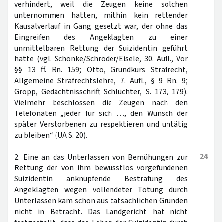
verhindert, weil die Zeugen keine solchen
unternommen hatten, mithin kein rettender
Kausalverlauf in Gang gesetzt war, der ohne das
Eingreifen des Angeklagten zu einer
unmittelbaren Rettung der Suizidentin geführt
hätte (vgl. Schönke/Schröder/Eisele, 30. Aufl., Vor
§§ 13 ff. Rn. 159; Otto, Grundkurs Strafrecht,
Allgemeine Strafrechtslehre, 7. Aufl., § 9 Rn. 9;
Gropp, Gedächtnisschrift Schlüchter, S. 173, 179).
Vielmehr beschlossen die Zeugen nach den
Telefonaten „jeder für sich …, den Wunsch der
später Verstorbenen zu respektieren und untätig
zu bleiben“ (UA S. 20).
24
2. Eine an das Unterlassen von Bemühungen zur
Rettung der von ihm bewusstlos vorgefundenen
Suizidentin anknüpfende Bestrafung des
Angeklagten wegen vollendeter Tötung durch
Unterlassen kam schon aus tatsächlichen Gründen
nicht in Betracht. Das Landgericht hat nicht