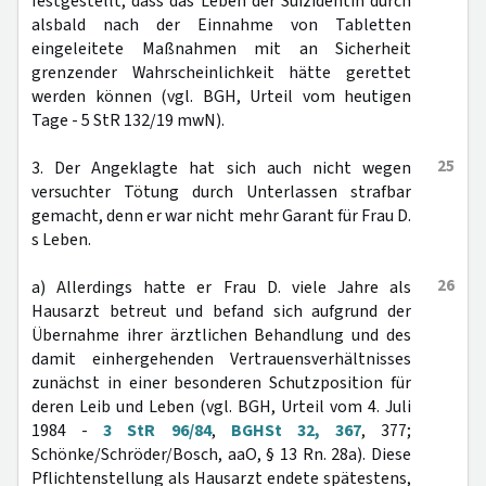
festgestellt, dass das Leben der Suizidentin durch
alsbald nach der Einnahme von Tabletten
eingeleitete Maßnahmen mit an Sicherheit
grenzender Wahrscheinlichkeit hätte gerettet
werden können (vgl. BGH, Urteil vom heutigen
Tage - 5 StR 132/19 mwN).
25
3. Der Angeklagte hat sich auch nicht wegen
versuchter Tötung durch Unterlassen strafbar
gemacht, denn er war nicht mehr Garant für Frau D.
s Leben.
26
a) Allerdings hatte er Frau D. viele Jahre als
Hausarzt betreut und befand sich aufgrund der
Übernahme ihrer ärztlichen Behandlung und des
damit einhergehenden Vertrauensverhältnisses
zunächst in einer besonderen Schutzposition für
deren Leib und Leben (vgl. BGH, Urteil vom 4. Juli
1984 -
3 StR 96/84
,
BGHSt 32, 367
, 377;
Schönke/Schröder/Bosch, aaO, § 13 Rn. 28a). Diese
Pflichtenstellung als Hausarzt endete spätestens,