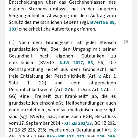
Entscheidungen über das Geschehenlassen des
eigenen Sterbens umfasst, hat in der jüngeren
Vergangenheit in Abwägung mit dem Auftrag zum
Schutz des menschlichen Lebens (vgl.
BVerfGE 88,
203
) eine erhebliche Aufwertung erfahren.
29
(1) Nach dem Grundgesetz ist jeder Mensch
grundsätzlich frei, über den Umgang mit seiner
Gesundheit nach eigenem Gutdünken zu
entscheiden (BVerfG,
NJW 2017, 53
, 56). Die
Rechtsprechung leitet aus dem Grundrecht auf
freie Entfaltung der Persönlichkeit (Art.
2
Abs. 1
Satz 1 GG) und dem allgemeinen
Persönlichkeitsrecht (Art.
2
Abs. 1 i.V.m. Art.
1
Abs. 1
GG) eine „Freiheit zur Krankheit“ ab, die es
grundsätzlich einschließt, Heilbehandlungen auch
dann abzulehnen, wenn sie medizinisch angezeigt
sind (vgl. BVerfG, aaO; siehe auch BGH, Beschluss
vom 17. September 2014 -
XII ZB 202/13
, BGHZ 202,
27 28 29 226, 236; jeweils unter Berufung auf Art.
2
Abs. 2 Satz 1 GG:
BVerfGE 128, 282
, 304;
129, 269
,