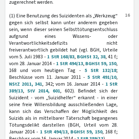
zugerechnet werden.
16
(1) Eine Benutzung des Suizidenten als „Werkzeug“
gegen sich selbst kann unter anderem gegeben
sein, wenn dieser seinen Selbsttötungsentschluss
aufgrund eines Wissens- oder
Verantwortlichkeitsdefizits nicht
freiverantwortlich gebildet hat (vgl. BGH, Urteile
vom 5. Juli 1983 -
1 StR 168/83
,
BGHSt 32, 38
, 41 f.;
vom 28. Januar 2014 -
1 StR 494/13
,
BGHSt 59, 150
,
168 und vom heutigen Tag -
5 StR 132/18
;
Beschlüsse vom 11. Januar 2011 -
5 StR 491/10
,
NStZ 2011, 341
, 342; vom 16. Januar 2014 -
1 StR
389/13
,
StV 2014, 601
, 602). Befindet sich der
Suizident - vom „Suizidhelfer“ erkannt - in einer
seine freie Willensbildung ausschließenden Lage,
kann sich das Verschaffen der Möglichkeit des
Suizids als in mittelbarer Täterschaft begangenes
Tötungsdelikt darstellen (BGH, Urteil vom 28.
Januar 2014 -
1 StR 494/13
,
BGHSt 59, 150
, 168 f.;
Beschluss vom 16. Januar 2014 -
1 StR 389/13
).