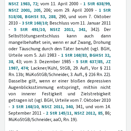
NStZ 1983, 72
; vom 11. April 2000 -
1 StR 638/99
,
NStZ 2001, 205
, 206; vom 29. April 2009 -
1 StR
518/08
,
BGHSt 53, 288
, 290, und vom 7. Oktober
2010 -
3 StR 168/10
; Beschluss vom 11. Januar 2011
-
5 StR 491/10
,
NStZ 2011, 341
, 342). Der
Selbsttötungsentschluss kann auch dann
mangelbehaftet sein, wenn er auf Zwang, Drohung
oder Täuschung durch den Täter beruht (vgl. BGH,
Urteile vom 5. Juli 1983 -
1 StR 168/83
,
BGHSt 32,
38
, 43; vom 3. Dezember 1985 -
5 StR 637/85
,
JZ
1987, 474
; Lackner/Kühl, StGB, 29. Aufl., Vor § 211
Rn. 13b; MüKoStGB/Schneider, 3. Aufl., § 216 Rn. 22).
Dasselbe gilt, wenn er einer bloßen depressiven
Augenblicksstimmung entspringt, mithin nicht
von innerer Festigkeit und Zielstrebigkeit
getragen ist (vgl. BGH, Urteile vom 7. Oktober 2010
-
3 StR 168/10
,
NStZ 2011, 340
, 341, und vom 14.
September 2011 -
2 StR 145/11
,
NStZ 2012, 85
, 86;
MüKoStGB/Schneider, aaO, Rn. 19).