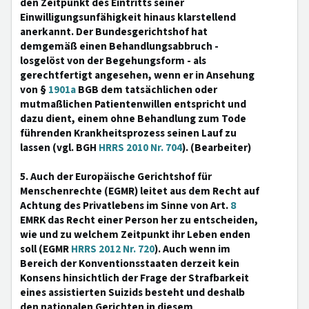
den Zeitpunkt des Eintritts seiner
Einwilligungsunfähigkeit hinaus klarstellend
anerkannt. Der Bundesgerichtshof hat
demgemäß einen Behandlungsabbruch -
losgelöst von der Begehungsform - als
gerechtfertigt angesehen, wenn er in Ansehung
von §
1901a
BGB dem tatsächlichen oder
mutmaßlichen Patientenwillen entspricht und
dazu dient, einem ohne Behandlung zum Tode
führenden Krankheitsprozess seinen Lauf zu
lassen (vgl. BGH
HRRS 2010 Nr. 704
). (Bearbeiter)
5. Auch der Europäische Gerichtshof für
Menschenrechte (EGMR) leitet aus dem Recht auf
Achtung des Privatlebens im Sinne von Art.
8
EMRK das Recht einer Person her zu entscheiden,
wie und zu welchem Zeitpunkt ihr Leben enden
soll (EGMR
HRRS 2012 Nr. 720
). Auch wenn im
Bereich der Konventionsstaaten derzeit kein
Konsens hinsichtlich der Frage der Strafbarkeit
eines assistierten Suizids besteht und deshalb
den nationalen Gerichten in diesem