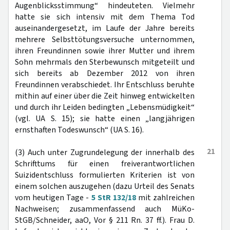
Augenblicksstimmung“ hindeuteten. Vielmehr
hatte sie sich intensiv mit dem Thema Tod
auseinandergesetzt, im Laufe der Jahre bereits
mehrere Selbsttötungsversuche unternommen,
ihren Freundinnen sowie ihrer Mutter und ihrem
Sohn mehrmals den Sterbewunsch mitgeteilt und
sich bereits ab Dezember 2012 von ihren
Freundinnen verabschiedet. Ihr Entschluss beruhte
mithin auf einer über die Zeit hinweg entwickelten
und durch ihr Leiden bedingten „Lebensmüdigkeit“
(vgl. UA S. 15); sie hatte einen „langjährigen
ernsthaften Todeswunsch“ (UA S. 16).
21
(3) Auch unter Zugrundelegung der innerhalb des
Schrifttums für einen freiverantwortlichen
Suizidentschluss formulierten Kriterien ist von
einem solchen auszugehen (dazu Urteil des Senats
vom heutigen Tage -
5 StR 132/18
mit zahlreichen
Nachweisen; zusammenfassend auch MüKo-
StGB/Schneider, aaO, Vor § 211 Rn. 37 ff.). Frau D.