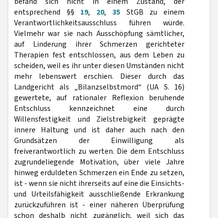
befand sich nicht in einem Zustand, der
entsprechend §§
19
,
20
,
35
StGB zu einem
Verantwortlichkeitsausschluss führen würde.
Vielmehr war sie nach Ausschöpfung sämtlicher,
auf Linderung ihrer Schmerzen gerichteter
Therapien fest entschlossen, aus dem Leben zu
scheiden, weil es ihr unter diesen Umständen nicht
mehr lebenswert erschien. Dieser durch das
Landgericht als „Bilanzselbstmord“ (UA S. 16)
gewertete, auf rationaler Reflexion beruhende
Entschluss kennzeichnet eine durch
Willensfestigkeit und Zielstrebigkeit geprägte
innere Haltung und ist daher auch nach den
Grundsätzen der Einwilligung als
freiverantwortlich zu werten. Die dem Entschluss
zugrundeliegende Motivation, über viele Jahre
hinweg erduldeten Schmerzen ein Ende zu setzen,
ist - wenn sie nicht ihrerseits auf eine die Einsichts-
und Urteilsfähigkeit ausschließende Erkrankung
zurückzuführen ist - einer näheren Überprüfung
schon deshalb nicht zugänglich, weil sich das