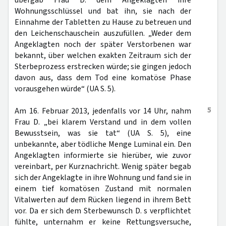
übergab Frau D. dem Angeklagten ihre
Wohnungsschlüssel und bat ihn, sie nach der
Einnahme der Tabletten zu Hause zu betreuen und
den Leichenschauschein auszufüllen. „Weder dem
Angeklagten noch der später Verstorbenen war
bekannt, über welchen exakten Zeitraum sich der
Sterbeprozess erstrecken würde; sie gingen jedoch
davon aus, dass dem Tod eine komatöse Phase
vorausgehen würde“ (UA S. 5).
5
Am 16. Februar 2013, jedenfalls vor 14 Uhr, nahm
Frau D. „bei klarem Verstand und in dem vollen
Bewusstsein, was sie tat“ (UA S. 5), eine
unbekannte, aber tödliche Menge Luminal ein. Den
Angeklagten informierte sie hierüber, wie zuvor
vereinbart, per Kurznachricht. Wenig später begab
sich der Angeklagte in ihre Wohnung und fand sie in
einem tief komatösen Zustand mit normalen
Vitalwerten auf dem Rücken liegend in ihrem Bett
vor. Da er sich dem Sterbewunsch D. s verpflichtet
fühlte, unternahm er keine Rettungsversuche,