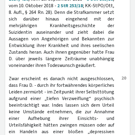
vom 10. Oktober 2018 -
2 StR 253/18
; KK-StPO/Ott,
8. Aufl., § 264 Rn. 28). Denn die Strafkammer setzt
sich darüber hinaus eingehend mit der
mehrjährigen Krankheitsgeschichte der
Suizidentin auseinander und zieht dabei die
Aussagen von Angehörigen und Bekannten zur
Entwicklung ihrer Krankheit und ihres seelischen
Zustands heran. Auch ihnen gegenüber hatte Frau
D. über jeweils längere Zeiträume unabhängig
voneinander ihren Todeswunsch geäußert.
20
Zwar erscheint es danach nicht ausgeschlossen,
dass Frau D. - durch ihr fortwährendes körperliches
Leiden zermürbt - im Zeitpunkt ihrer Selbsttötung
aufgrund einer „tiefen Verzweiflung“ psychisch
beeinträchtigt war. Indes lassen sich dem Urteil
keine Umstände entnehmen, die zur Annahme
einer Aufhebung ihrer Einsichts- und
Urteilsfähigkeit hätten zwingen müssen oder auf
ein Handeln aus einer bloßen „depressiven