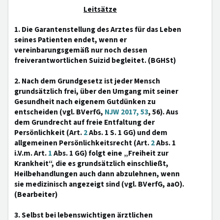
Leitsätze
1. Die Garantenstellung des Arztes für das Leben
seines Patienten endet, wenn er
vereinbarungsgemäß nur noch dessen
freiverantwortlichen Suizid begleitet. (BGHSt)
2. Nach dem Grundgesetz ist jeder Mensch
grundsätzlich frei, über den Umgang mit seiner
Gesundheit nach eigenem Gutdünken zu
entscheiden (vgl. BVerfG,
NJW 2017, 53
, 56). Aus
dem Grundrecht auf freie Entfaltung der
Persönlichkeit (Art.
2
Abs. 1 S. 1 GG) und dem
allgemeinen Persönlichkeitsrecht (Art.
2
Abs. 1
i.V.m. Art.
1
Abs. 1 GG) folgt eine „Freiheit zur
Krankheit“, die es grundsätzlich einschließt,
Heilbehandlungen auch dann abzulehnen, wenn
sie medizinisch angezeigt sind (vgl. BVerfG, aaO).
(Bearbeiter)
3. Selbst bei lebenswichtigen ärztlichen