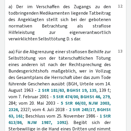
12
a) Der im Verschaffen des Zugangs zu den
todbringenden Medikamenten liegende Tatbeitrag
des Angeklagten stellt sich bei der gebotenen
normativen Betrachtung als straflose
Hilfeleistung zur eigenverantwortlich
verwirklichten Selbsttötung D. s dar.
13
aa) Für die Abgrenzung einer straflosen Beihilfe zur
Selbsttötung von der täterschaftlichen Tötung
eines anderen ist nach der Rechtsprechung des
Bundesgerichtshofs maßgeblich, wer in Vollzug
des Gesamtplans die Herrschaft über das zum Tode
führende Geschehen ausübt (BGH, Urteile vom 14.
August 1963 -
2 StR 181/63
,
BGHSt 19, 135
, 139 f.;
vom 7. Februar 2001 -
5 StR 474/00
,
BGHSt 46, 279
,
284; vom 20. Mai 2003 -
5 StR 66/03
,
NJW 2003,
2326
, 2327; vom 4. Juli 2018 -
2 StR 245/17
,
BGHSt
63, 161
; Beschluss vom 25. November 1986 -
1 StR
613/86
,
NJW 1987, 1092
). Begibt sich der
Sterbewillige in die Hand eines Dritten und nimmt