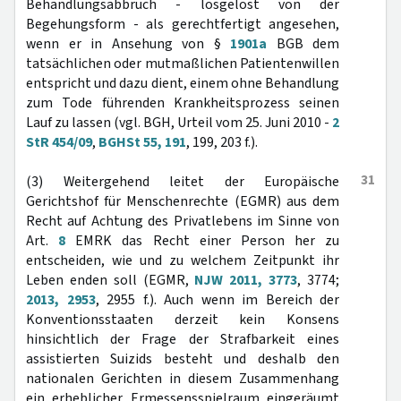
Behandlungsabbruch - losgelöst von der
Begehungsform - als gerechtfertigt angesehen,
wenn er in Ansehung von §
1901a
BGB dem
tatsächlichen oder mutmaßlichen Patientenwillen
entspricht und dazu dient, einem ohne Behandlung
zum Tode führenden Krankheitsprozess seinen
Lauf zu lassen (vgl. BGH, Urteil vom 25. Juni 2010 -
2
StR 454/09
,
BGHSt 55, 191
, 199, 203 f.).
31
(3) Weitergehend leitet der Europäische
Gerichtshof für Menschenrechte (EGMR) aus dem
Recht auf Achtung des Privatlebens im Sinne von
Art.
8
EMRK das Recht einer Person her zu
entscheiden, wie und zu welchem Zeitpunkt ihr
Leben enden soll (EGMR,
NJW 2011, 3773
, 3774;
2013, 2953
, 2955 f.). Auch wenn im Bereich der
Konventionsstaaten derzeit kein Konsens
hinsichtlich der Frage der Strafbarkeit eines
assistierten Suizids besteht und deshalb den
nationalen Gerichten in diesem Zusammenhang
ein erheblicher Ermessensspielraum eingeräumt