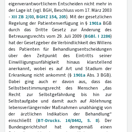
eigenverantwortlichem Entscheiden nicht mehr in
der Lage ist (vgl. BGH, Beschluss vom 17. März 2003
-
XII ZB 2/03
,
BGHZ 154, 205
). Mit der gesetzlichen
Regelung der Patientenverfügung in §
1901a
BGB
durch das Dritte Gesetz zur Änderung des
Betreuungsrechts vom 29. Juli 2009 (
BGBl. I 2286
)
hat der Gesetzgeber die Verbindlichkeit des Willens
des Patienten für Behandlungsentscheidungen
über den Zeitpunkt des Eintritts seiner
Einwilligungsunfähigkeit hinaus klarstellend
anerkannt, wobei es auf Art und Stadium der
Erkrankung nicht ankommt (§
1901a
Abs. 3 BGB).
Dabei ging auch er davon aus, dass das
Selbstbestimmungsrecht des Menschen „das
Recht zur Selbstgefährdung bis hin zur
Selbstaufgabe und damit auch auf Ablehnung
lebensverlängernder Maßnahmen unabhängig von
der ärztlichen Indikation der Behandlung“
einschließt (
BT-Drucks. 16/8442, S. 8
). Der
Bundesgerichtshof hat demgemäß einen