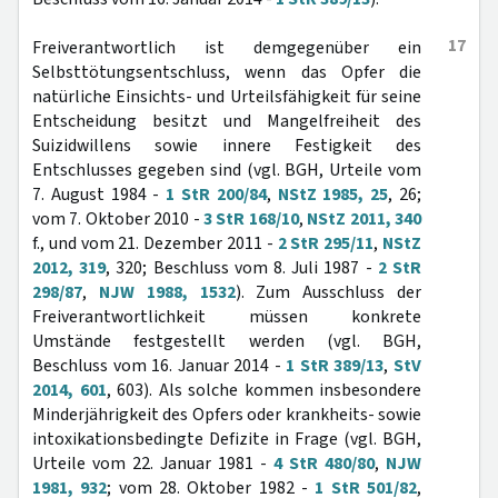
17
Freiverantwortlich ist demgegenüber ein
Selbsttötungsentschluss, wenn das Opfer die
natürliche Einsichts- und Urteilsfähigkeit für seine
Entscheidung besitzt und Mangelfreiheit des
Suizidwillens sowie innere Festigkeit des
Entschlusses gegeben sind (vgl. BGH, Urteile vom
7. August 1984 -
1 StR 200/84
,
NStZ 1985, 25
, 26;
vom 7. Oktober 2010 -
3 StR 168/10
,
NStZ 2011, 340
f., und vom 21. Dezember 2011 -
2 StR 295/11
,
NStZ
2012, 319
, 320; Beschluss vom 8. Juli 1987 -
2 StR
298/87
,
NJW 1988, 1532
). Zum Ausschluss der
Freiverantwortlichkeit müssen konkrete
Umstände festgestellt werden (vgl. BGH,
Beschluss vom 16. Januar 2014 -
1 StR 389/13
,
StV
2014, 601
, 603). Als solche kommen insbesondere
Minderjährigkeit des Opfers oder krankheits- sowie
intoxikationsbedingte Defizite in Frage (vgl. BGH,
Urteile vom 22. Januar 1981 -
4 StR 480/80
,
NJW
1981, 932
; vom 28. Oktober 1982 -
1 StR 501/82
,