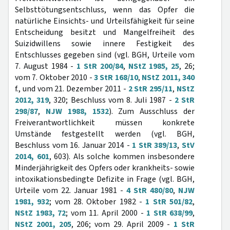
Selbsttötungsentschluss, wenn das Opfer die
natürliche Einsichts- und Urteilsfähigkeit für seine
Entscheidung besitzt und Mangelfreiheit des
Suizidwillens sowie innere Festigkeit des
Entschlusses gegeben sind (vgl. BGH, Urteile vom
7. August 1984 -
1 StR 200/84
,
NStZ 1985, 25
, 26;
vom 7. Oktober 2010 -
3 StR 168/10
,
NStZ 2011, 340
f., und vom 21. Dezember 2011 -
2 StR 295/11
,
NStZ
2012, 319
, 320; Beschluss vom 8. Juli 1987 -
2 StR
298/87
,
NJW 1988, 1532
). Zum Ausschluss der
Freiverantwortlichkeit müssen konkrete
Umstände festgestellt werden (vgl. BGH,
Beschluss vom 16. Januar 2014 -
1 StR 389/13
,
StV
2014, 601
, 603). Als solche kommen insbesondere
Minderjährigkeit des Opfers oder krankheits- sowie
intoxikationsbedingte Defizite in Frage (vgl. BGH,
Urteile vom 22. Januar 1981 -
4 StR 480/80
,
NJW
1981, 932
; vom 28. Oktober 1982 -
1 StR 501/82
,
NStZ 1983, 72
; vom 11. April 2000 -
1 StR 638/99
,
NStZ 2001, 205
, 206; vom 29. April 2009 -
1 StR