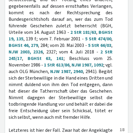
gegebenenfalls auf dessen ernsthaftes Verlangen,
kommt es nach der Rechtsprechung des
Bundesgerichtshofs darauf an, wer das zum Tod
führende Geschehen zuletzt beherrscht (BGH,
Urteile vom 14. August 1963 -
2 StR 181/63
,
BGHSt
19, 135
, 139 f.; vom 7. Februar 2001 -
5 StR 474/00
,
BGHSt 46, 279
, 284; vom 20. Mai 2003 -
5 StR 66/03
,
NJW 2003, 2326
, 2327; vom 4. Juli 2018 -
2 StR
245/17
,
BGHSt 63, 161
; Beschluss vom 25.
November 1986 -
1 StR 613/86
,
NJW 1987, 1092
; vgl.
auch OLG München,
NJW 1987, 2940
, 2941). Begibt
sich der Sterbewillige in die Hand eines Dritten und
nimmt duldend von ihm den Tod entgegen, dann
hat dieser die Tatherrschaft über das Geschehen.
Nimmt dagegen der Sterbewillige selbst die
todbringende Handlung vor und behält er dabei die
freie Entscheidung über sein Schicksal, tötet er
sich selbst, wenn auch mit fremder Hilfe.
18
Letzteres ist hier der Fall. Zwar hat der Angeklagte