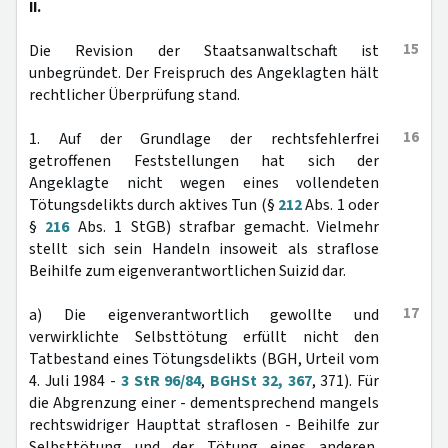
II.
15
Die Revision der Staatsanwaltschaft ist
unbegründet. Der Freispruch des Angeklagten hält
rechtlicher Überprüfung stand.
16
1. Auf der Grundlage der rechtsfehlerfrei
getroffenen Feststellungen hat sich der
Angeklagte nicht wegen eines vollendeten
Tötungsdelikts durch aktives Tun (§
212
Abs. 1 oder
§
216
Abs. 1 StGB) strafbar gemacht. Vielmehr
stellt sich sein Handeln insoweit als straflose
Beihilfe zum eigenverantwortlichen Suizid dar.
17
a) Die eigenverantwortlich gewollte und
verwirklichte Selbsttötung erfüllt nicht den
Tatbestand eines Tötungsdelikts (BGH, Urteil vom
4. Juli 1984 -
3 StR 96/84
,
BGHSt 32, 367
, 371). Für
die Abgrenzung einer - dementsprechend mangels
rechtswidriger Haupttat straflosen - Beihilfe zur
Selbsttötung und der Tötung eines anderen,