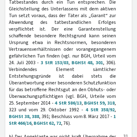
Tatbestandes durch ein Tun entsprechen. Die
Gleichstellung des Unterlassens mit dem aktiven
Tun setzt voraus, dass der Täter als „Garant“ zur
Abwendung des tatbestandlichen Erfolges
verpflichtet ist. Der eine Garantenstellung
schaffende besondere Rechtsgrund kann seinen
Ursprung etwa in Rechtsnormen, besonderen
Vertrauensverhältnissen oder vorangegangenem
gefährlichen Tun finden (vgl. nur BGH, Urteil vom
24. Juli 2003 -
3 StR 153/03
,
BGHSt 48, 301
, 306).
Verbindendes Element sämtlicher
Entstehungsgründe ist dabei stets die
Überantwortung einer besonderen Schutzfunktion
für das betroffene Rechtsgut an den Obhuts- oder
Überwachungspflichtigen (vgl. BGH, Urteile vom
25. September 2014 -
4 StR 586/13
,
BGHSt 59, 318
,
323 und vom 29. Oktober 1992 -
4 StR 358/92
,
BGHSt 38, 388
, 391; Beschluss vom 8. März 2017 -
1
StR 466/16
,
BGHSt 62, 72
, 76).
31
b) Der Angeklagte war nicht kraft Übernahme der