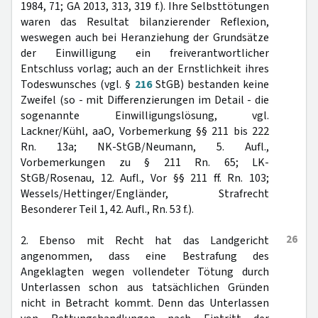
1984, 71; GA 2013, 313, 319 f.). Ihre Selbsttötungen
waren das Resultat bilanzierender Reflexion,
weswegen auch bei Heranziehung der Grundsätze
der Einwilligung ein freiverantwortlicher
Entschluss vorlag; auch an der Ernstlichkeit ihres
Todeswunsches (vgl. §
216
StGB) bestanden keine
Zweifel (so - mit Differenzierungen im Detail - die
sogenannte Einwilligungslösung, vgl.
Lackner/Kühl, aaO, Vorbemerkung §§ 211 bis 222
Rn. 13a; NK-StGB/Neumann, 5. Aufl.,
Vorbemerkungen zu § 211 Rn. 65; LK-
StGB/Rosenau, 12. Aufl., Vor §§ 211 ff. Rn. 103;
Wessels/Hettinger/Engländer, Strafrecht
Besonderer Teil 1, 42. Aufl., Rn. 53 f.).
26
2. Ebenso mit Recht hat das Landgericht
angenommen, dass eine Bestrafung des
Angeklagten wegen vollendeter Tötung durch
Unterlassen schon aus tatsächlichen Gründen
nicht in Betracht kommt. Denn das Unterlassen