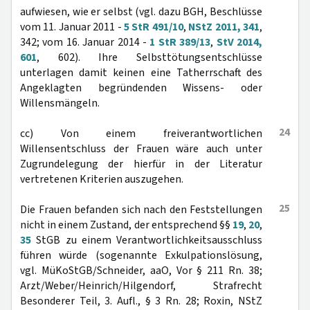
aufwiesen, wie er selbst (vgl. dazu BGH, Beschlüsse
vom 11. Januar 2011 -
5 StR 491/10
,
NStZ 2011, 341
,
342; vom 16. Januar 2014 -
1 StR 389/13
,
StV 2014,
601
, 602). Ihre Selbsttötungsentschlüsse
unterlagen damit keinen eine Tatherrschaft des
Angeklagten begründenden Wissens- oder
Willensmängeln.
24
cc) Von einem freiverantwortlichen
Willensentschluss der Frauen wäre auch unter
Zugrundelegung der hierfür in der Literatur
vertretenen Kriterien auszugehen.
25
Die Frauen befanden sich nach den Feststellungen
nicht in einem Zustand, der entsprechend §§
19
,
20
,
35
StGB zu einem Verantwortlichkeitsausschluss
führen würde (sogenannte Exkulpationslösung,
vgl. MüKoStGB/Schneider, aaO, Vor § 211 Rn. 38;
Arzt/Weber/Heinrich/Hilgendorf, Strafrecht
Besonderer Teil, 3. Aufl., § 3 Rn. 28; Roxin, NStZ