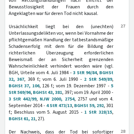
von Rettungshandlungen nach Eintritt der
Bewusstlosigkeit der Frauen durch den
Angeklagten war für deren Tod nicht kausal.
27
Ursächlichkeit liegt bei den (unechten)
Unterlassungsdelikten vor, wenn bei Vornahme der
pflichtgemäßen Handlung der tatbestandsmäßige
Schadenserfolg mit dem für die Bildung der
richterlichen Überzeugung erforderlichen
Beweismaß der an Sicherheit grenzenden
Wahrscheinlichkeit verhindert worden wäre (vgl.
BGH, Urteile vom 4. Juli 1984 -
3 StR 96/84
,
BGHSt
32, 367
, 369 f.; vom 6. Juli 1990 -
2 StR 549/89
,
BGHSt 37, 106
, 126 f.; vom 19. Dezember 1997 -
5
StR 569/96
,
BGHSt 43, 381
, 397; vom 19. April 2000 -
3 StR 442/99
,
NJW 2000, 2754
, 2757 und vom 4.
September 2014 -
4 StR 473/13
,
BGHSt 59, 292
, 301
f.; Beschluss vom 5. August 2015 -
1 StR 328/15
,
BGHSt 61, 21
, 27).
28
Der Nachweis, dass der Tod bei sofortiger