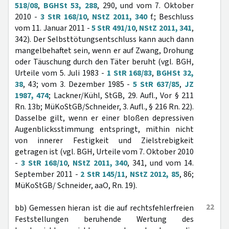
518/08
,
BGHSt 53, 288
, 290, und vom 7. Oktober
2010 -
3 StR 168/10
,
NStZ 2011, 340
f.; Beschluss
vom 11. Januar 2011 -
5 StR 491/10
,
NStZ 2011, 341
,
342). Der Selbsttötungsentschluss kann auch dann
mangelbehaftet sein, wenn er auf Zwang, Drohung
oder Täuschung durch den Täter beruht (vgl. BGH,
Urteile vom 5. Juli 1983 -
1 StR 168/83
,
BGHSt 32,
38
, 43; vom 3. Dezember 1985 -
5 StR 637/85
,
JZ
1987, 474
; Lackner/Kühl, StGB, 29. Aufl., Vor § 211
Rn. 13b; MüKoStGB/Schneider, 3. Aufl., § 216 Rn. 22).
Dasselbe gilt, wenn er einer bloßen depressiven
Augenblicksstimmung entspringt, mithin nicht
von innerer Festigkeit und Zielstrebigkeit
getragen ist (vgl. BGH, Urteile vom 7. Oktober 2010
-
3 StR 168/10
,
NStZ 2011, 340
, 341, und vom 14.
September 2011 -
2 StR 145/11
,
NStZ 2012, 85
, 86;
MüKoStGB/ Schneider, aaO, Rn. 19).
22
bb) Gemessen hieran ist die auf rechtsfehlerfreien
Feststellungen beruhende Wertung des