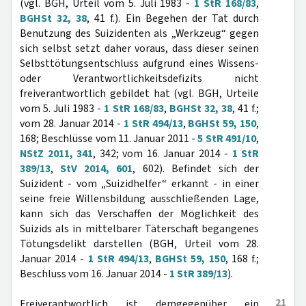
(vgl. BGH, Urteil vom 5. Juli 1983 -
1 StR 168/83
,
BGHSt 32, 38
, 41 f.). Ein Begehen der Tat durch
Benutzung des Suizidenten als „Werkzeug“ gegen
sich selbst setzt daher voraus, dass dieser seinen
Selbsttötungsentschluss aufgrund eines Wissens-
oder Verantwortlichkeitsdefizits nicht
freiverantwortlich gebildet hat (vgl. BGH, Urteile
vom 5. Juli 1983 -
1 StR 168/83
,
BGHSt 32, 38
, 41 f.;
vom 28. Januar 2014 -
1 StR 494/13
,
BGHSt 59, 150
,
168; Beschlüsse vom 11. Januar 2011 -
5 StR 491/10
,
NStZ 2011, 341
, 342; vom 16. Januar 2014 -
1 StR
389/13
,
StV 2014, 601
, 602). Befindet sich der
Suizident - vom „Suizidhelfer“ erkannt - in einer
seine freie Willensbildung ausschließenden Lage,
kann sich das Verschaffen der Möglichkeit des
Suizids als in mittelbarer Täterschaft begangenes
Tötungsdelikt darstellen (BGH, Urteil vom 28.
Januar 2014 -
1 StR 494/13
,
BGHSt 59, 150
, 168 f.;
Beschluss vom 16. Januar 2014 -
1 StR 389/13
).
21
Freiverantwortlich ist demgegenüber ein