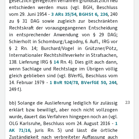
gesetzlich geregelten Verfahren grundsätzlich neu
entschieden werden muss (vgl. BGH, Beschluss
vom 29. Juni 1954 -
3 ARs 35/54
,
BGHSt 6, 236
, 240
zu § 31 DAG sowie zugleich zur beschränkten
Rechtskraft der vorausgegangenen Entscheidung
in entsprechender Anwendung von § 29 DAG;
Schierholt in Schomburg/Lagodny, 6. Aufl., IRG vor
§ 2 Rn. 14; Burchard/Vogel in Grützner/Pötz,
Internationaler Rechtshilfeverkehr in Strafsachen,
138. Lieferung IRG §
14
Rn. 4). Dies gilt auch dann,
wenn Sachlage und Rechtslage im Übrigen völlig
gleich geblieben sind (vgl. BVerfG, Beschluss vom
14. Februar 1979 -
1 BvR 924/78
,
BVerfGE 50, 244
,
249 f.).
23
bb) Solange die Auslieferung lediglich für zulässig
erklärt bzw. bewilligt, aber noch nicht vollzogen
wurde, dauert das Verfahren hingegen noch an (vgl.
OLG Karlsruhe, Beschluss vom 24. August 2016 -
1
AK 71/16
, juris Rn. 5) und lässt die örtliche
Zuständigkeit nach verbreiteter Auffassung auch