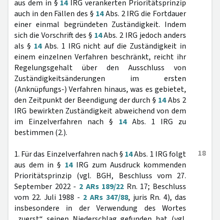
aus dem in §
14
IRG verankerten Prioritätsprinzip
auch in den Fällen des §
14
Abs. 2 IRG die Fortdauer
einer einmal begründeten Zuständigkeit. Indem
sich die Vorschrift des §
14
Abs. 2 IRG jedoch anders
als §
14
Abs. 1 IRG nicht auf die Zuständigkeit in
einem einzelnen Verfahren beschränkt, reicht ihr
Regelungsgehalt über den Ausschluss von
Zuständigkeitsänderungen im ersten
(Anknüpfungs-) Verfahren hinaus, was es gebietet,
den Zeitpunkt der Beendigung der durch §
14
Abs 2
IRG bewirkten Zuständigkeit abweichend von dem
im Einzelverfahren nach §
14
Abs. 1 IRG zu
bestimmen (2.).
18
1. Für das Einzelverfahren nach §
14
Abs. 1 IRG folgt
aus dem in §
14
IRG zum Ausdruck kommenden
Prioritätsprinzip (vgl. BGH, Beschluss vom 27.
September 2022 -
2 ARs 189/22
Rn. 17; Beschluss
vom 22. Juli 1988 -
2 ARs 347/88
, juris Rn. 4), das
insbesondere in der Verwendung des Wortes
„zuerst“ seinen Niederschlag gefunden hat (vgl.