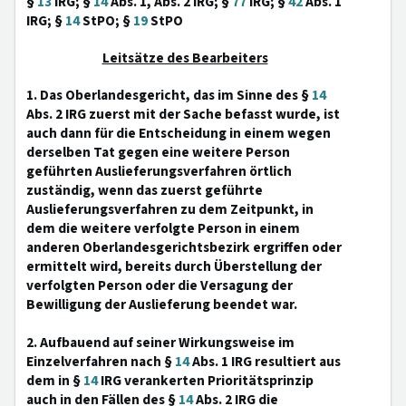
§
13
IRG; §
14
Abs. 1, Abs. 2 IRG; §
77
IRG; §
42
Abs. 1
IRG; §
14
StPO; §
19
StPO
Leitsätze des Bearbeiters
1. Das Oberlandesgericht, das im Sinne des §
14
Abs. 2 IRG zuerst mit der Sache befasst wurde, ist
auch dann für die Entscheidung in einem wegen
derselben Tat gegen eine weitere Person
geführten Auslieferungsverfahren örtlich
zuständig, wenn das zuerst geführte
Auslieferungsverfahren zu dem Zeitpunkt, in
dem die weitere verfolgte Person in einem
anderen Oberlandesgerichtsbezirk ergriffen oder
ermittelt wird, bereits durch Überstellung der
verfolgten Person oder die Versagung der
Bewilligung der Auslieferung beendet war.
2. Aufbauend auf seiner Wirkungsweise im
Einzelverfahren nach §
14
Abs. 1 IRG resultiert aus
dem in §
14
IRG verankerten Prioritätsprinzip
auch in den Fällen des §
14
Abs. 2 IRG die