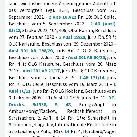
sind, wie insbesondere Änderungen im Aufenthalt
des Verfolgten (vgl. BGH, Beschluss vom 27.
September 2022 -
2 ARs 189/22
Rn. 18; OLG Celle,
Beschluss vom 5. September 2022 -
2 AR (Ausl)
85/22
, StraFo 2022, 404, 405; OLG Hamm, Beschluss
vom 27. Februar 2020 -
2 Ausl 18/20
, juris Rn. 53 f.;
OLG Karlsruhe, Beschluss vom 29. Dezember 2020 -
Ausl 301 AR 198/20
, juris Rn. 7; OLG Karlsruhe,
Beschluss vom 2. Juni 2020 -
Ausl 301 AR 66/20
, juris
Rn. 4 f.; OLG Karlsruhe, Beschluss vom 20. März
2017 -
Ausl 301 AR 21/17
, juris Rn. 3; OLG Karlsruhe,
Beschluss vom 12. Januar 2015 -
1 AK 121/14
, juris
Rn. 7; OLG Celle, Beschluss vom 16. März 2011 -
1
Ausl 16/11
, juris Rn. 7; OLG Koblenz, Beschluss vom
9. Februar 2005 - (1) Ausl III 2/05, juris Rn. 12;
BT-
Drucks. 9/1338, S. 48
; König/Voigt in
Ambos/König/Rackow, Rechtshilferecht in
Strafsachen, 2. Aufl., § 14 Rn. 174; Schierholt in
Schomburg/Lagodny, Internationale Rechtshilfe in
Strafsachen, 6. Aufl., IRG §
14
Rn. 4; Burchard/Vogel