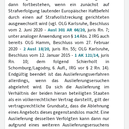
dann fortbestehen, wenn ein zunächst auf
Strafverfolgung lautender Europäischer Haftbefehl
durch einen auf Strafvollstreckung gerichteten
ausgewechselt wird (vgl. OLG Karlsruhe, Beschluss
vom 2. Juni 2020 -
Ausl 301 AR 66/20
, juris Rn. 7;
unter analoger Anwendung von §
14
Abs. 2 IRG auch
bereits OLG Hamm, Beschluss vom 27. Februar
2020 -
2 Ausl 18/20
, juris Rn. 55; OLG Karlsruhe,
Beschluss vom 12. Januar 2015 -
1 AK 121/14
, juris
Rn. 10; dem folgend Schierholt in
Schomburg/Lagodny, 6. Aufl., IRG vor § 2 Rn. 14).
Endgültig beendet ist das Auslieferungsverfahren
allerdings, wenn das Auslieferungsersuchen
abgelehnt wird. Da sich die Auslieferung im
Verhältnis der beiden hieran beteiligten Staaten
als ein völkerrechtlicher Vertrag darstellt, gilt der
vertragsrechtliche Grundsatz, dass die Ablehnung
eines Angebots dieses gegenstandslos macht. Eine
Auslieferung desselben Verfolgten kann dann nur
aufgrund eines weiteren Auslieferungsersuchens