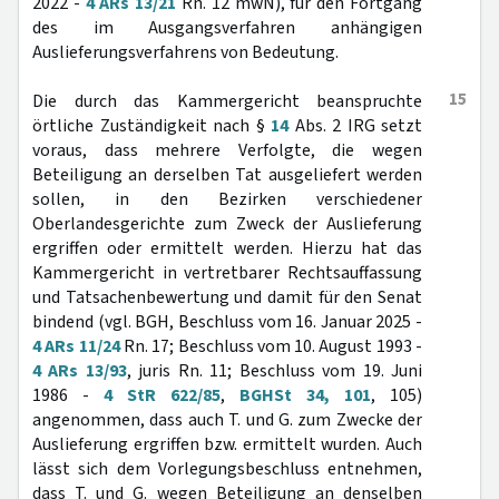
2022 -
4 ARs 13/21
Rn. 12 mwN), für den Fortgang
des im Ausgangsverfahren anhängigen
Auslieferungsverfahrens von Bedeutung.
15
Die durch das Kammergericht beanspruchte
örtliche Zuständigkeit nach §
14
Abs. 2 IRG setzt
voraus, dass mehrere Verfolgte, die wegen
Beteiligung an derselben Tat ausgeliefert werden
sollen, in den Bezirken verschiedener
Oberlandesgerichte zum Zweck der Auslieferung
ergriffen oder ermittelt werden. Hierzu hat das
Kammergericht in vertretbarer Rechtsauffassung
und Tatsachenbewertung und damit für den Senat
bindend (vgl. BGH, Beschluss vom 16. Januar 2025 -
4 ARs 11/24
Rn. 17; Beschluss vom 10. August 1993 -
4 ARs 13/93
, juris Rn. 11; Beschluss vom 19. Juni
1986 -
4 StR 622/85
,
BGHSt 34, 101
, 105)
angenommen, dass auch T. und G. zum Zwecke der
Auslieferung ergriffen bzw. ermittelt wurden. Auch
lässt sich dem Vorlegungsbeschluss entnehmen,
dass T. und G. wegen Beteiligung an denselben