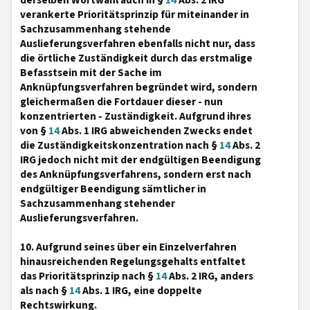
derselben Wortwahl auch in §
14
Abs. 2 IRG
verankerte Prioritätsprinzip für miteinander in
Sachzusammenhang stehende
Auslieferungsverfahren ebenfalls nicht nur, dass
die örtliche Zuständigkeit durch das erstmalige
Befasstsein mit der Sache im
Anknüpfungsverfahren begründet wird, sondern
gleichermaßen die Fortdauer dieser - nun
konzentrierten - Zuständigkeit. Aufgrund ihres
von §
14
Abs. 1 IRG abweichenden Zwecks endet
die Zuständigkeitskonzentration nach §
14
Abs. 2
IRG jedoch nicht mit der endgültigen Beendigung
des Anknüpfungsverfahrens, sondern erst nach
endgültiger Beendigung sämtlicher in
Sachzusammenhang stehender
Auslieferungsverfahren.
10. Aufgrund seines über ein Einzelverfahren
hinausreichenden Regelungsgehalts entfaltet
das Prioritätsprinzip nach §
14
Abs. 2 IRG, anders
als nach §
14
Abs. 1 IRG, eine doppelte
Rechtswirkung.