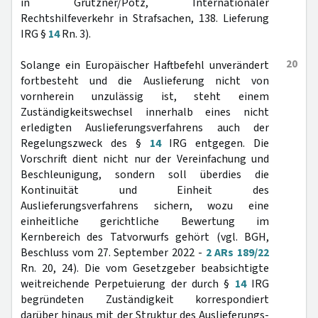
in Grützner/Pötz, Internationaler
Rechtshilfeverkehr in Strafsachen, 138. Lieferung
IRG §
14
Rn. 3).
20
Solange ein Europäischer Haftbefehl unverändert
fortbesteht und die Auslieferung nicht von
vornherein unzulässig ist, steht einem
Zuständigkeitswechsel innerhalb eines nicht
erledigten Auslieferungsverfahrens auch der
Regelungszweck des §
14
IRG entgegen. Die
Vorschrift dient nicht nur der Vereinfachung und
Beschleunigung, sondern soll überdies die
Kontinuität und Einheit des
Auslieferungsverfahrens sichern, wozu eine
einheitliche gerichtliche Bewertung im
Kernbereich des Tatvorwurfs gehört (vgl. BGH,
Beschluss vom 27. September 2022 -
2 ARs 189/22
Rn. 20, 24). Die vom Gesetzgeber beabsichtigte
weitreichende Perpetuierung der durch §
14
IRG
begründeten Zuständigkeit korrespondiert
darüber hinaus mit der Struktur des Auslieferungs-