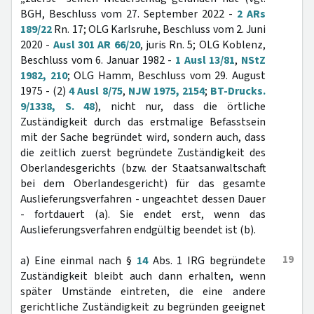
BGH, Beschluss vom 27. September 2022 -
2 ARs
189/22
Rn. 17; OLG Karlsruhe, Beschluss vom 2. Juni
2020 -
Ausl 301 AR 66/20
, juris Rn. 5; OLG Koblenz,
Beschluss vom 6. Januar 1982 -
1 Ausl 13/81
,
NStZ
1982, 210
; OLG Hamm, Beschluss vom 29. August
1975 - (2)
4 Ausl 8/75
,
NJW 1975, 2154
;
BT-Drucks.
9/1338, S. 48
), nicht nur, dass die örtliche
Zuständigkeit durch das erstmalige Befasstsein
mit der Sache begründet wird, sondern auch, dass
die zeitlich zuerst begründete Zuständigkeit des
Oberlandesgerichts (bzw. der Staatsanwaltschaft
bei dem Oberlandesgericht) für das gesamte
Auslieferungsverfahren - ungeachtet dessen Dauer
- fortdauert (a). Sie endet erst, wenn das
Auslieferungsverfahren endgültig beendet ist (b).
19
a) Eine einmal nach §
14
Abs. 1 IRG begründete
Zuständigkeit bleibt auch dann erhalten, wenn
später Umstände eintreten, die eine andere
gerichtliche Zuständigkeit zu begründen geeignet