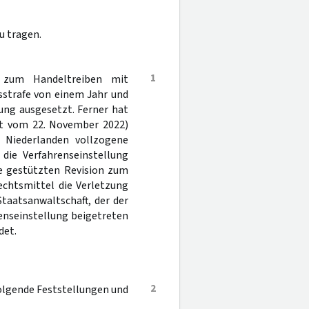
u tragen.
1
 zum Handeltreiben mit
sstrafe von einem Jahr und
ung ausgesetzt. Ferner hat
Tat vom 22. November 2022)
 Niederlanden vollzogene
die Verfahrenseinstellung
ge gestützten Revision zum
echtsmittel die Verletzung
taatsanwaltschaft, der der
enseinstellung beigetreten
det.
2
folgende Feststellungen und