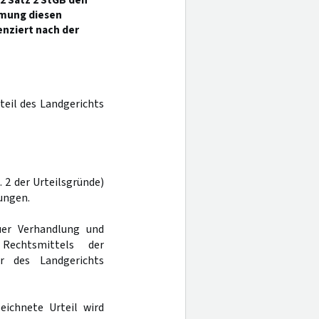
 2 Satz 2 StGB den
mmung diesen
enziert nach der
rteil des Landgerichts
I. 2 der Urteilsgründe)
ungen.
er Verhandlung und
echtsmittels der
r des Landgerichts
eichnete Urteil wird