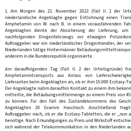
1. Am Morgen des 21. November 2022 (Fall II. 1 der Urte
niederländische Angeklagte gegen Entlohnung einen Tra
Amphetamin von W. nach B. in einem vorausfahrenden Fahr
Angeklagten diente der Absicherung der Lieferung, um 
nachfolgenden Drogenfahrzeugs vor etwaigen Polizeikon
Auftraggeber war ein niederländischer Drogenhändler, der sei
Niederlanden tätige Hintermänner Betäubungsmitteltranspo
anderem in die Bundesrepublik organisierte.
Am darauffolgenden Tag (Fall II. 2 der Urteilsgründe) fr
Amphetamintransports aus Anlass von Lieferschwierigke
Lieferanten beim Angeklagten an, ob er ihm 15.000 Ecstasy-T
Der Angeklagte nahm daraufhin Kontakt zu einem ihm bekann
mitteilte, die Betäubungsmittelmenge zu einem Preis von 45
zu können. Für den Fall des Zustandekommens des Geschä
Angeklagten 20 Gramm Haschisch. Anschließend frag
Auftraggeber nach, ob er die Ecstasy-Tabletten, die er „nun
benötige. Nach Erkundigungen zu Preis und Wirkstoff entschied
sich während der Telekommunikation in den Niederlanden au