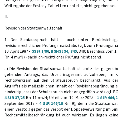
mangels festgestellter Tätigkeit des Angeklagten, die s
Weitergabe der Ecstasy-Tabletten richtete, nicht gegeben sei.
II.
Revision der Staatsanwaltschaft
1. Der Strafausspruch hält - auch unter Berücksichtig
revisionsrechtlichen Prüfungsmaßstabs (vgl. zum Prüfungsm
10. April 1987 -
GSSt 1/86
,
BGHSt 34, 345
, 349; Beschluss vom 1.
Rn. 4 mwN) - sachlich-rechtlicher Prüfung nicht stand.
a) Die Revision der Staatsanwaltschaft ist trotz des gegenüb
gehenden Antrags, das Urteil insgesamt aufzuheben, im Fal
rechtswirksam auf den Strafausspruch beschränkt. Aus de
Angriffsziels maßgeblichen Inhalt der Revisionsbegründung e
eindeutig, dass der Schuldspruch nicht angegriffen wird (vgl. BG
4 StR 37/25
Rn. 11 mwN; Urteil vom 19. März 2025 -
1 StR 464/2
September 2019 -
4 StR 146/19
Rn. 9), denn die Staatsanwalt
einen Verstoß gegen das Verbot der Doppelverwertung im Sin
Rechtsmittelbeschränkung ist auch wirksam. Es liegen kein