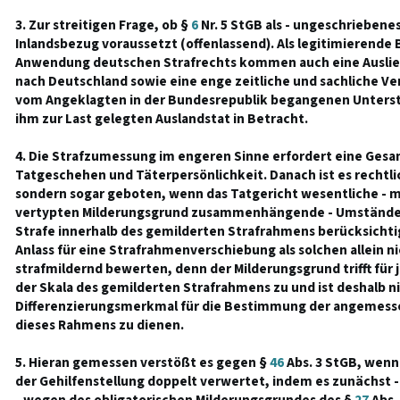
3. Zur streitigen Frage, ob §
6
Nr. 5 StGB als - ungeschriebenes
Inlandsbezug voraussetzt (offenlassend). Als legitimierende
Anwendung deutschen Strafrechts kommen auch eine Auslie
nach Deutschland sowie eine enge zeitliche und sachliche V
vom Angeklagten in der Bundesrepublik begangenen Unters
ihm zur Last gelegten Auslandstat in Betracht.
4. Die Strafzumessung im engeren Sinne erfordert eine Ge
Tatgeschehen und Täterpersönlichkeit. Danach ist es rechtli
sondern sogar geboten, wenn das Tatgericht wesentliche - m
vertypten Milderungsgrund zusammenhängende - Umstände b
Strafe innerhalb des gemilderten Strafrahmens berücksichti
Anlass für eine Strafrahmenverschiebung als solchen allein n
strafmildernd bewerten, denn der Milderungsgrund trifft für
der Skala des gemilderten Strafrahmens zu und ist deshalb ni
Differenzierungsmerkmal für die Bestimmung der angemesse
dieses Rahmens zu dienen.
5. Hieran gemessen verstößt es gegen §
46
Abs. 3 StGB, wenn
der Gehilfenstellung doppelt verwertet, indem es zunächst - 