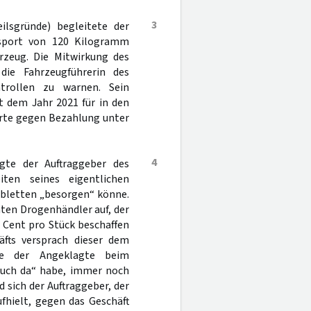
3
ilsgründe) begleitete der
nsport von 120 Kilogramm
zeug. Die Mitwirkung des
die Fahrzeugführerin des
trollen zu warnen. Sein
t dem Jahr 2021 für in den
rte gegen Bezahlung unter
4
agte der Auftraggeber des
iten seines eigentlichen
abletten „besorgen“ könne.
ten Drogenhändler auf, der
 Cent pro Stück beschaffen
fts versprach dieser dem
te der Angeklagte beim
 auch da“ habe, immer noch
 sich der Auftraggeber, der
fhielt, gegen das Geschäft