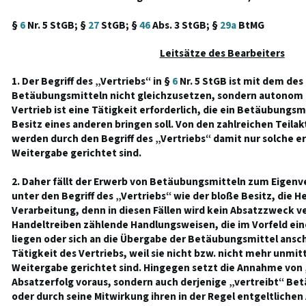
§
6
Nr. 5 StGB; §
27
StGB; §
46
Abs. 3 StGB; §
29a
BtMG
Leitsätze des Bearbeiters
1. Der Begriff des „Vertriebs“ in §
6
Nr. 5 StGB ist mit dem des
Betäubungsmitteln nicht gleichzusetzen, sondern autonom 
Vertrieb ist eine Tätigkeit erforderlich, die ein Betäubungsmi
Besitz eines anderen bringen soll. Von den zahlreichen Teila
werden durch den Begriff des „Vertriebs“ damit nur solche er
Weitergabe gerichtet sind.
2. Daher fällt der Erwerb von Betäubungsmitteln zum Eigen
unter den Begriff des „Vertriebs“ wie der bloße Besitz, die H
Verarbeitung, denn in diesen Fällen wird kein Absatzzweck v
Handeltreiben zählende Handlungsweisen, die im Vorfeld ei
liegen oder sich an die Übergabe der Betäubungsmittel anschl
Tätigkeit des Vertriebs, weil sie nicht bzw. nicht mehr unmitt
Weitergabe gerichtet sind. Hingegen setzt die Annahme von 
Absatzerfolg voraus, sondern auch derjenige „vertreibt“ Bet
oder durch seine Mitwirkung ihren in der Regel entgeltlichen