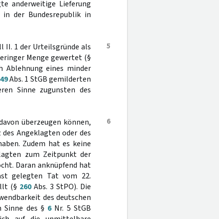
gte anderweitige Lieferung
g in der Bundesrepublik in
5
II. 1 der Urteilsgründe als
geringer Menge gewertet (§
ch Ablehnung eines minder
49
Abs. 1 StGB gemilderten
ren Sinne zugunsten des
6
ht davon überzeugen können,
z des Angeklagten oder des
haben. Zudem hat es keine
klagten zum Zeitpunkt der
ocht. Daran anknüpfend hat
ast gelegten Tat vom 22.
llt (§
260
Abs. 3 StPO). Die
nwendbarkeit des deutschen
im Sinne des §
6
Nr. 5 StGB