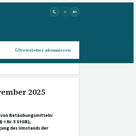
A-
A+
Newsletter abonnieren
ovember 2025
b von Betäubungsmitteln:
 §
6
Nr. 5 StGB);
gung des Umstands der