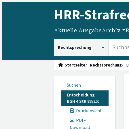
HRR
-Strafre
Aktuelle Ausgabe
Archiv
R
HRRS durchsuchen
Startseite
Rechtsprechung
B
Suchen
Entscheidung
BGH 4 StR 83/25:
Druckansicht
PDF-
Download