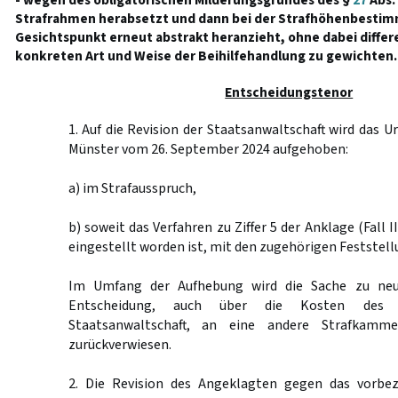
- wegen des obligatorischen Milderungsgrundes des §
27
Abs.
Strafrahmen herabsetzt und dann bei der Strafhöhenbesti
Gesichtspunkt erneut abstrakt heranzieht, ohne dabei differ
konkreten Art und Weise der Beihilfehandlung zu gewichten.
Entscheidungstenor
1. Auf die Revision der Staatsanwaltschaft wird das U
Münster vom 26. September 2024 aufgehoben:
a) im Strafausspruch,
b) soweit das Verfahren zu Ziffer 5 der Anklage (Fall I
eingestellt worden ist, mit den zugehörigen Feststell
Im Umfang der Aufhebung wird die Sache zu neu
Entscheidung, auch über die Kosten des R
Staatsanwaltschaft, an eine andere Strafkamme
zurückverwiesen.
2. Die Revision des Angeklagten gegen das vorbez