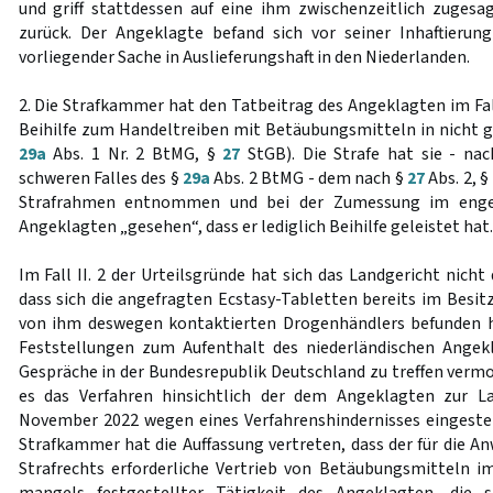
und griff stattdessen auf eine ihm zwischenzeitlich zugesa
zurück. Der Angeklagte befand sich vor seiner Inhaftierun
vorliegender Sache in Auslieferungshaft in den Niederlanden.
2. Die Strafkammer hat den Tatbeitrag des Angeklagten im Fall 
Beihilfe zum Handeltreiben mit Betäubungsmitteln in nicht 
29a
Abs. 1 Nr. 2 BtMG, §
27
StGB). Die Strafe hat sie - na
schweren Falles des §
29a
Abs. 2 BtMG - dem nach §
27
Abs. 2, §
Strafrahmen entnommen und bei der Zumessung im enge
Angeklagten „gesehen“, dass er lediglich Beihilfe geleistet hat.
Im Fall II. 2 der Urteilsgründe hat sich das Landgericht nic
dass sich die angefragten Ecstasy-Tabletten bereits im Besit
von ihm deswegen kontaktierten Drogenhändlers befunden 
Feststellungen zum Aufenthalt des niederländischen Ange
Gespräche in der Bundesrepublik Deutschland zu treffen verm
es das Verfahren hinsichtlich der dem Angeklagten zur L
November 2022 wegen eines Verfahrenshindernisses eingeste
Strafkammer hat die Auffassung vertreten, dass der für die A
Strafrechts erforderliche Vertrieb von Betäubungsmitteln 