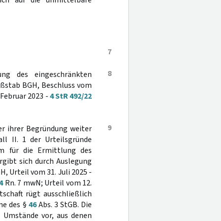
ich auf die unmittelbare
7
8
ung des eingeschränkten
aßstab BGH, Beschluss vom
 Februar 2023 -
4 StR 492/22
9
er ihrer Begründung weiter
l II. 1 der Urteilsgründe
m für die Ermittlung des
rgibt sich durch Auslegung
H, Urteil vom 31. Juli 2025 -
4
Rn. 7 mwN; Urteil vom 12.
schaft rügt ausschließlich
ne des §
46
Abs. 3 StGB. Die
e Umstände vor, aus denen