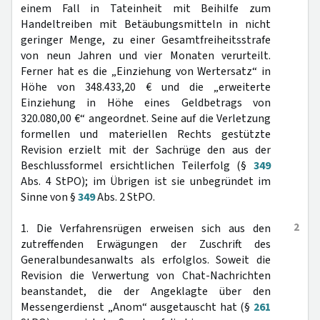
einem Fall in Tateinheit mit Beihilfe zum
Handeltreiben mit Betäubungsmitteln in nicht
geringer Menge, zu einer Gesamtfreiheitsstrafe
von neun Jahren und vier Monaten verurteilt.
Ferner hat es die „Einziehung von Wertersatz“ in
Höhe von 348.433,20 € und die „erweiterte
Einziehung in Höhe eines Geldbetrags von
320.080,00 €“ angeordnet. Seine auf die Verletzung
formellen und materiellen Rechts gestützte
Revision erzielt mit der Sachrüge den aus der
Beschlussformel ersichtlichen Teilerfolg (§
349
Abs. 4 StPO); im Übrigen ist sie unbegründet im
Sinne von §
349
Abs. 2 StPO.
2
1. Die Verfahrensrügen erweisen sich aus den
zutreffenden Erwägungen der Zuschrift des
Generalbundesanwalts als erfolglos. Soweit die
Revision die Verwertung von Chat-Nachrichten
beanstandet, die der Angeklagte über den
Messengerdienst „Anom“ ausgetauscht hat (§
261