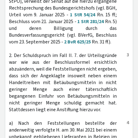
StPO), verweist der Senat auf die hierzu ergangene
Rechtsprechung des Bundesgerichtshofs (vgl. BGH,
Urteil vom 9. Januar 2025 -
1 StR 54/24
Rn. 15 ff.;
Beschluss vom 21. Januar 2025 -
1 StR 281/24
Rn. 5)
und deren Billigung durch das
Bundesverfassungsgericht (vgl. BVerfG, Beschluss
vom 23. September 2025 -
2 BvR 625/25
Rn. 31 ff.).
3
2. Der Schuldspruch im Fall II. 7. der Urteilsgründe
war wie aus der Beschlussformel ersichtlich
abzuändern, weil die Feststellungen nicht ergeben,
dass sich der Angeklagte insoweit neben einem
Handeltreiben mit Betäubungsmitteln in nicht
geringer Menge auch einer täterschaftlich
begangenen Einfuhr von Betäubungsmitteln in
nicht geringer Menge schuldig gemacht hat.
Stattdessen liegt eine Anstiftung hierzu vor.
4
a) Nach den Feststellungen bestellte der
anderweitig verfolgte H. am 30. Mai 2021 bei einem
unbekannt gebliebenen Lieferanten in Belgien im