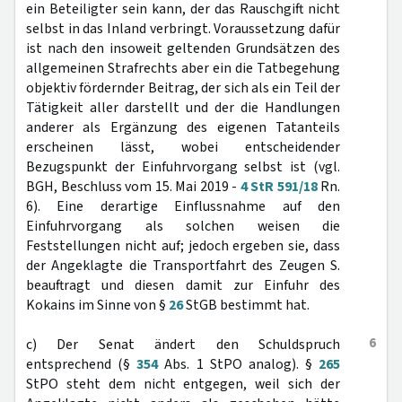
ein Beteiligter sein kann, der das Rauschgift nicht
selbst in das Inland verbringt. Voraussetzung dafür
ist nach den insoweit geltenden Grundsätzen des
allgemeinen Strafrechts aber ein die Tatbegehung
objektiv fördernder Beitrag, der sich als ein Teil der
Tätigkeit aller darstellt und der die Handlungen
anderer als Ergänzung des eigenen Tatanteils
erscheinen lässt, wobei entscheidender
Bezugspunkt der Einfuhrvorgang selbst ist (vgl.
BGH, Beschluss vom 15. Mai 2019 -
4 StR 591/18
Rn.
6). Eine derartige Einflussnahme auf den
Einfuhrvorgang als solchen weisen die
Feststellungen nicht auf; jedoch ergeben sie, dass
der Angeklagte die Transportfahrt des Zeugen S.
beauftragt und diesen damit zur Einfuhr des
Kokains im Sinne von §
26
StGB bestimmt hat.
6
c) Der Senat ändert den Schuldspruch
entsprechend (§
354
Abs. 1 StPO analog). §
265
StPO steht dem nicht entgegen, weil sich der