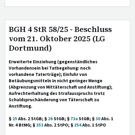
BGH 4 StR 58/25 - Beschluss
vom 21. Oktober 2025 (LG
Dortmund)
Erweiterte Einziehung (gegenständliches
Vorhandensein bei Tatbegehung: noch
vorhandene Taterträge); Einfuhr von
Betäubungsmitteln in nicht geringer Menge
(Abgrenzung von Mittäterschaft und Anstiftung);
Aufrechterhaltung des Strafausspruchs trotz
Schuldspruchänderung von Täterschaft zu
Anstiftung.
§
25
Abs. 2 StGB; §
26
StGB; §
73a
StGB; §
30
Abs. 1
Nr. 4 BtMG; §
353
Abs. 2 StPO; §
354
Abs. 1 StPO