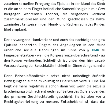
zu seiner sexuellen Erregung das Ejakulat in den Mund des Kind
er die an seinem Finger befindliche Samenflüssigkeit mit Gew
hiergegen wehrenden Tochter, die vergebens versucht
zusammenzupressen und den Mund geschlossen zu halten
zumindest teilweise in den Mund- und Rachenraum des Kindes,
Ekel empfand.
Der erzwungene Handverkehr und auch das nachfolgende gew
Ejakulat benetzten Fingers des Angeklagten in den Mun
erhebliche sexuelle Handlungen im Sinne von §
184h
Nr
Fingerpenetration - weil die Körpergrenze überschreitend - a
den Körper verbunden. Schließlich ist unter den hier geg
Voraussetzung der Beischlafähnlichkeit im Sinne der genannten 
Denn Beischlafähnlichkeit setzt nicht unbedingt äußerl
Bewegungsablauf beim Vollzug des Beischlafs voraus. Eine Ähn
liegt vielmehr regelmäßig schon dann vor, wenn die sexuel
Erscheinungsbild nach entweder auf Seiten des Opfers oder de
des primären Geschlechtsteils geschieht. Sie ist aber vor
Rechtsgutverletzung zu messen. Entscheidend ist, dass d