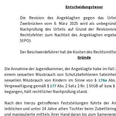
Entscheidungstenor
Die Revision des Angeklagten gegen das Urtei
Zweibrücken vom 6. März 2025 wird als unbegründe
Nachprüfung des Urteils auf Grund der Revisionsr
Rechtsfehler zum Nachteil des Angeklagten erge
StPO).
Der Beschwerdeführer hat die Kosten des Rechtsmittel
Gründe
Die Annahme der Jugendkammer, der Angeklagte habe im Fall 2
einem sexuellen Missbrauch von Schutzbefohlenen tateinhei
sexuellen Missbrauch von Kindern im Sinne von §
176a
Abs.
Vergewaltigung gemäß §
177
Abs. 2 Satz 2 Nr. 1 StGB aF bzw. §
begangen, hält rechtlicher Nachprüfung stand.
Nach den hierzu getroffenen Feststellungen führte der A
leiblichen und unter 14 Jahre alten Tochter beim Zubettbring
und manipulierte mittels ihrer Hand daran bis zum Samenergu