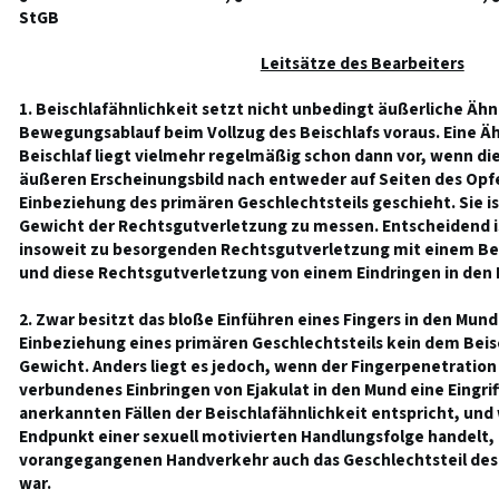
StGB
Leitsätze des Bearbeiters
1. Beischlafähnlichkeit setzt nicht unbedingt äußerliche Äh
Bewegungsablauf beim Vollzug des Beischlafs voraus. Eine Ä
Beischlaf liegt vielmehr regelmäßig schon dann vor, wenn di
äußeren Erscheinungsbild nach entweder auf Seiten des Opfe
Einbeziehung des primären Geschlechtsteils geschieht. Sie is
Gewicht der Rechtsgutverletzung zu messen. Entscheidend i
insoweit zu besorgenden Rechtsgutverletzung mit einem Beis
und diese Rechtsgutverletzung von einem Eindringen in den 
2. Zwar besitzt das bloße Einführen eines Fingers in den Mun
Einbeziehung eines primären Geschlechtsteils kein dem Beis
Gewicht. Anders liegt es jedoch, wenn der Fingerpenetration
verbundenes Einbringen von Ejakulat in den Mund eine Eingri
anerkannten Fällen der Beischlafähnlichkeit entspricht, und
Endpunkt einer sexuell motivierten Handlungsfolge handelt, 
vorangegangenen Handverkehr auch das Geschlechtsteil de
war.