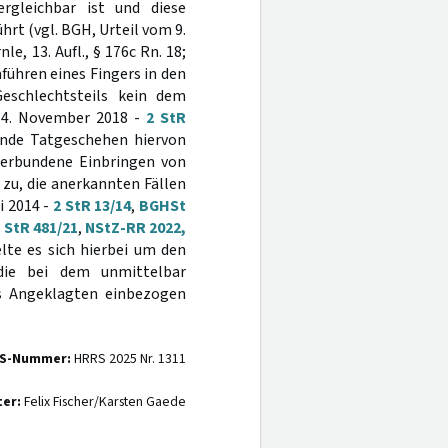
rgleichbar ist und diese
rt (vgl. BGH, Urteil vom 9.
e, 13. Aufl., § 176c Rn. 18;
inführen eines Fingers in den
eschlechtsteils kein dem
 14. November 2018 -
2 StR
gende Tatgeschehen hiervon
verbundene Einbringen von
 zu, die anerkannten Fällen
i 2014 -
2 StR 13/14
,
BGHSt
 StR 481/21
,
NStZ-RR 2022,
lte es sich hierbei um den
 die bei dem unmittelbar
s Angeklagten einbezogen
S-Nummer:
HRRS 2025 Nr. 1311
ter:
Felix Fischer/Karsten Gaede