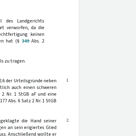
l des Landgerichts
t verworfen, da die
echtfertigung keinen
ben hat (§
349
Abs. 2
s zu tragen.
1
.6 der Urteilsgründe neben
tlich auch einen schweren
 2 Nr. 1 StGB aF und eine
 177 Abs. 6 Satz 2 Nr. 1 StGB
2
ngeklagte die Hand seiner
en an sein erigiertes Glied
ss. Anschließend wollte er