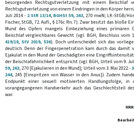
besorgenden Rechtsgutverletzung mit einem Beischlaf ve
Rechtsgutverletzung von einem Eindringen in den Körper herrüh
Juli 2014 -
2 StR 13/14
,
BGHSt 59, 263
, 270 mwN; LK-StGB/Hörnl
Fischer, StGB, 72. Aufl., § 176c Rn. 7). Zwar besitzt das bloße E
Mund des Opfers mangels Einbeziehung eines primären G
Beischlaf vergleichbares Gewicht (vgl. BGH, Beschluss vom
419/18
,
StV 2019, 536
). Doch unterscheidet sich das vorlie
deutlich. Denn der Fingerpenetration kam durch das damit 
Ejakulat in den Mund der Geschädigten eine Eingriffsintensität
der Beischlafähnlichkeit entspricht (vgl. BGH, Urteil vom 9. Jul
59, 263
, 270 [Ejakulieren in den Mund]; Urteil vom 3. Mai 2022 -
3
244
, 245 [Einspritzen von Wasser in den Anus]). Zudem hande
Endpunkt einer sexuell motivierten Handlungsfolge, in
vorangegangenen Handverkehr auch das Geschlechtsteil de
war.
HRR
Bearbei