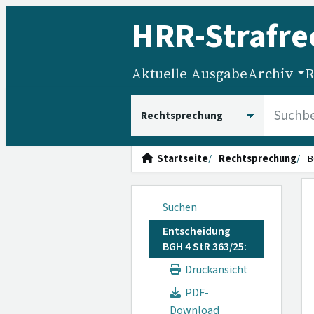
HRR
-Strafre
Aktuelle Ausgabe
Archiv
R
HRRS durchsuchen
Startseite
Rechtsprechung
B
Suchen
Entscheidung
BGH 4 StR 363/25:
Druckansicht
PDF-
Download