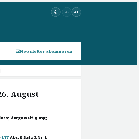
A-
A+
Newsletter abonnieren
]
26. August
dern; Vergewaltigung;
§
177
Abs. 6 Satz 2 Nr. 1