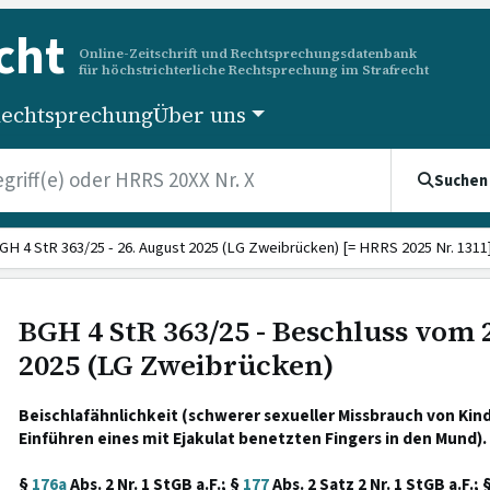
cht
Online-Zeitschrift und Rechtsprechungsdatenbank
für höchstrichterliche Rechtsprechung im Strafrecht
echtsprechung
Über uns
Suchen
GH 4 StR 363/25 - 26. August 2025 (LG Zweibrücken) [= HRRS 2025 Nr. 1311
BGH 4 StR 363/25 - Beschluss vom 
2025 (LG Zweibrücken)
Beischlafähnlichkeit (schwerer sexueller Missbrauch von Kin
Einführen eines mit Ejakulat benetzten Fingers in den Mund).
§
176a
Abs. 2 Nr. 1 StGB a.F.; §
177
Abs. 2 Satz 2 Nr. 1 StGB a.F.; 