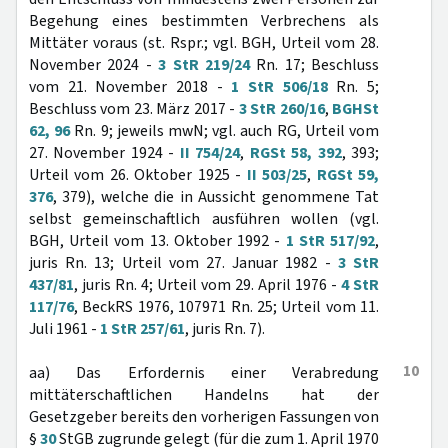
Begehung eines bestimmten Verbrechens als
Mittäter voraus (st. Rspr.; vgl. BGH, Urteil vom 28.
November 2024 -
3 StR 219/24
Rn. 17; Beschluss
vom 21. November 2018 -
1 StR 506/18
Rn. 5;
Beschluss vom 23. März 2017 -
3 StR 260/16
,
BGHSt
62, 96
Rn. 9; jeweils mwN; vgl. auch RG, Urteil vom
27. November 1924 -
II 754/24
,
RGSt 58, 392
, 393;
Urteil vom 26. Oktober 1925 -
II 503/25
,
RGSt 59,
376
, 379), welche die in Aussicht genommene Tat
selbst gemeinschaftlich ausführen wollen (vgl.
BGH, Urteil vom 13. Oktober 1992 -
1 StR 517/92
,
juris Rn. 13; Urteil vom 27. Januar 1982 -
3 StR
437/81
, juris Rn. 4; Urteil vom 29. April 1976 -
4 StR
117/76
, BeckRS 1976, 107971 Rn. 25; Urteil vom 11.
Juli 1961 -
1 StR 257/61
, juris Rn. 7).
10
aa) Das Erfordernis einer Verabredung
mittäterschaftlichen Handelns hat der
Gesetzgeber bereits den vorherigen Fassungen von
§
30
StGB zugrunde gelegt (für die zum 1. April 1970