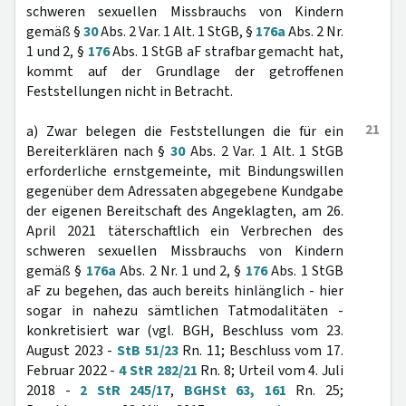
schweren sexuellen Missbrauchs von Kindern
gemäß §
30
Abs. 2 Var. 1 Alt. 1 StGB, §
176a
Abs. 2 Nr.
1 und 2, §
176
Abs. 1 StGB aF strafbar gemacht hat,
kommt auf der Grundlage der getroffenen
Feststellungen nicht in Betracht.
21
a) Zwar belegen die Feststellungen die für ein
Bereiterklären nach §
30
Abs. 2 Var. 1 Alt. 1 StGB
erforderliche ernstgemeinte, mit Bindungswillen
gegenüber dem Adressaten abgegebene Kundgabe
der eigenen Bereitschaft des Angeklagten, am 26.
April 2021 täterschaftlich ein Verbrechen des
schweren sexuellen Missbrauchs von Kindern
gemäß §
176a
Abs. 2 Nr. 1 und 2, §
176
Abs. 1 StGB
aF zu begehen, das auch bereits hinlänglich - hier
sogar in nahezu sämtlichen Tatmodalitäten -
konkretisiert war (vgl. BGH, Beschluss vom 23.
August 2023 -
StB 51/23
Rn. 11; Beschluss vom 17.
Februar 2022 -
4 StR 282/21
Rn. 8; Urteil vom 4. Juli
2018 -
2 StR 245/17
,
BGHSt 63, 161
Rn. 25;