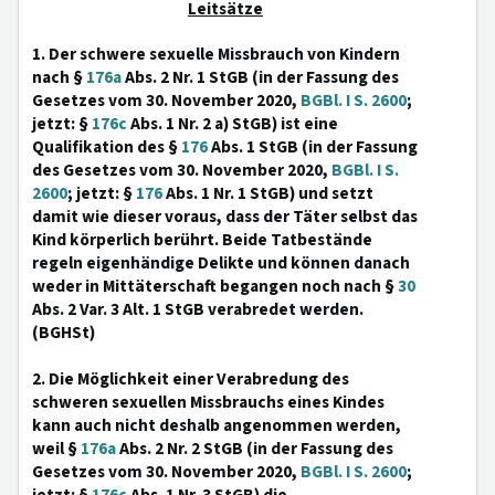
Leitsätze
1. Der schwere sexuelle Missbrauch von Kindern
nach §
176a
Abs. 2 Nr. 1 StGB (in der Fassung des
Gesetzes vom 30. November 2020,
BGBl. I S. 2600
;
jetzt: §
176c
Abs. 1 Nr. 2 a) StGB) ist eine
Qualifikation des §
176
Abs. 1 StGB (in der Fassung
des Gesetzes vom 30. November 2020,
BGBl. I S.
2600
; jetzt: §
176
Abs. 1 Nr. 1 StGB) und setzt
damit wie dieser voraus, dass der Täter selbst das
Kind körperlich berührt. Beide Tatbestände
regeln eigenhändige Delikte und können danach
weder in Mittäterschaft begangen noch nach §
30
Abs. 2 Var. 3 Alt. 1 StGB verabredet werden.
(BGHSt)
2. Die Möglichkeit einer Verabredung des
schweren sexuellen Missbrauchs eines Kindes
kann auch nicht deshalb angenommen werden,
weil §
176a
Abs. 2 Nr. 2 StGB (in der Fassung des
Gesetzes vom 30. November 2020,
BGBl. I S. 2600
;