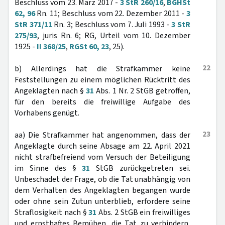
Beschluss vom 23. März 2017 -
3 StR 260/16
,
BGHSt
62, 96
Rn. 11; Beschluss vom 22. Dezember 2011 -
3
StR 371/11
Rn. 3; Beschluss vom 7. Juli 1993 -
3 StR
275/93
, juris Rn. 6; RG, Urteil vom 10. Dezember
1925 -
II 368/25
,
RGSt 60, 23
, 25).
22
b) Allerdings hat die Strafkammer keine
Feststellungen zu einem möglichen Rücktritt des
Angeklagten nach §
31
Abs. 1 Nr. 2 StGB getroffen,
für den bereits die freiwillige Aufgabe des
Vorhabens genügt.
23
aa) Die Strafkammer hat angenommen, dass der
Angeklagte durch seine Absage am 22. April 2021
nicht strafbefreiend vom Versuch der Beteiligung
im Sinne des §
31
StGB zurückgetreten sei.
Unbeschadet der Frage, ob die Tat unabhängig von
dem Verhalten des Angeklagten begangen wurde
oder ohne sein Zutun unterblieb, erfordere seine
Straflosigkeit nach §
31
Abs. 2 StGB ein freiwilliges
und ernsthaftes Bemühen, die Tat zu verhindern,