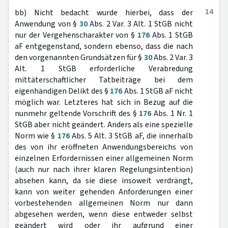
14
bb) Nicht bedacht wurde hierbei, dass der
Anwendung von §
30
Abs. 2 Var. 3 Alt. 1 StGB nicht
nur der Vergehenscharakter von §
176
Abs. 1 StGB
aF entgegenstand, sondern ebenso, dass die nach
den vorgenannten Grundsätzen für §
30
Abs. 2 Var. 3
Alt. 1 StGB erforderliche Verabredung
mittäterschaftlicher Tatbeiträge bei dem
eigenhändigen Delikt des §
176
Abs. 1 StGB aF nicht
möglich war. Letzteres hat sich in Bezug auf die
nunmehr geltende Vorschrift des §
176
Abs. 1 Nr. 1
StGB aber nicht geändert. Anders als eine spezielle
Norm wie §
176
Abs. 5 Alt. 3 StGB aF, die innerhalb
des von ihr eröffneten Anwendungsbereichs von
einzelnen Erfordernissen einer allgemeinen Norm
(auch nur nach ihrer klaren Regelungsintention)
absehen kann, da sie diese insoweit verdrängt,
kann von weiter gehenden Anforderungen einer
vorbestehenden allgemeinen Norm nur dann
abgesehen werden, wenn diese entweder selbst
geändert wird oder ihr aufgrund einer