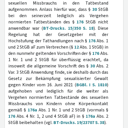
sexuellen Missbrauchs in den Tatbestand
aufgenommen. Anlass hierfür war, dass §
30
StGB
bei den seinerzeit lediglich als Vergehen
normierten Tatbeständen des §
176
StGB nicht
anwendbar war (
BT-Drucks. 15/350 S. 18
). Diese
Regelung hat der Gesetzgeber mit der
Hochstufung der Tathandlungen nach §
176
Abs. 1
und 2 StGB aF zum Verbrechen (§
12
Abs. 1 StGB) in
den nunmehr geltenden Vorschriften der §
176
Abs.
1 Nr. 1 und 2 StGB für überflüssig erachtet, da
insoweit die allgemeine Vorschrift des §
30
Abs. 2
Var. 3 StGB Anwendung finde, sie deshalb durch das
Gesetz zur Bekämpfung sexualisierter Gewalt
gegen Kinder vom 16. Juni 2021 (
BGBl. I S. 1810
)
aufgehoben und lediglich für die weiter als
Vergehen normierten Tatbestände des sexuellen
Missbrauchs von Kindern ohne Körperkontakt
gemäß §
176a
Abs. 1 Nr. 1 und 2 StGB (vormals §
176
Abs. 4 Nr. 1, 2 und 4 StGB aF) in §
176a
Abs. 2
StGB beibehalten (vgl.
BT-Drucks. 19/23707 S. 38
).