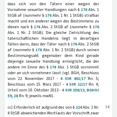
dass sich von den Tätern einer wegen der
Vornahme sexueller Handlungen nach §
176
Abs. 1
StGB aF (nunmehr §
176
Abs. 1 Nr. 1 StGB) strafbar
macht und ein anderer wegen des Bestimmens zu
diesen nach §
176
Abs. 2 StGB aF (nunmehr §
176
Abs. 1 Nr. 2 StGB). Die gleiche Zielrichtung des
täterschaftlichen Handelns liegt in derartigen
Fällen darin, dass der Täter nach §
176
Abs. 2 StGB
aF (nunmehr §
176
Abs. 1 Nr. 2 StGB) durch seinen
Bestimmungsakt gegenüber dem Kind gerade
diejenige sexuelle Handlung ermöglicht, die der
andere im Sinne des §
176
Abs. 1 StGB vornimmt
oder an sich vornehmen lässt (vgl. BGH, Beschluss
vom 22. November 2017 -
4 StR 401/17
Rn. 5;
Beschluss vom 15. März 2017 -
4 StR 22/17
Rn. 4;
Urteil vom 10. Oktober 2013 -
4 StR 258/13
,
BGHSt
59, 28
Rn. 9; jeweils mwN).
18
cc) Erforderlich ist aufgrund des von §
224
Abs. 1 Nr.
4 StGB abweichenden Wortlauts der Vorschrift zwar