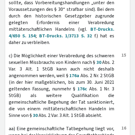
sollte, dass Vorbereitungshandlungen „unter den
Voraussetzungen des § 30“ strafbar sind). Bei dem
durch den historischen Gesetzgeber zugrunde
gelegten Erfordernis einer Verabredung
mittäterschaftlichen Handelns (vgl.
BT-Drucks.
4/650 S. 154
;
BT-Drucks. 1/3713 S. 32
f.) hat es
daher zu verbleiben.
15
c) Die Möglichkeit einer Verabredung des schweren
sexuellen Missbrauchs von Kindern nach §
30
Abs. 2
Var. 3 Alt. 1 StGB kann auch nicht deshalb
angenommen werden, weil §
176a
Abs. 2 Nr. 2 StGB
(in der hier maßgeblichen, bis zum 30. Juni 2021
geltenden Fassung, nunmehr §
176c
Abs. 1 Nr. 3
StGB) als weitere Qualifikation die
gemeinschaftliche Begehung der Tat sanktioniert,
die von einem mittäterschaftlichen Handeln im
Sinne von §
30
Abs. 2 Var. 3 Alt. 1 StGB absieht.
16
aa) Eine gemeinschaftliche Tatbegehung liegt vor,