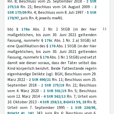
Rn. 8; Beschluss vom 25. September 2018 -
2 StR
275/18
Rn. 21; Beschluss vom 14. August 2009 -
2
StR 175/09
Rn. 4; Beschluss vom 8. Juli 1997 -
5 StR
170/97
, juris Rn. 4; jeweils mwN).
11
bb) §
176a
Abs. 2 Nr. 1 StGB (in der hier
maßgeblichen, bis zum 30. Juni 2021 geltenden
Fassung, nunmehr §
176c
Abs. 1 Nr. 2 a) StGB) ist
eine Qualifikation des §
176
Abs. 1 StGB (in der hier
maßgeblichen, bis zum 30. Juni 2021 geltenden
Fassung, nunmehr §
176
Abs. 1 Nr. 1 StGB) und setzt
damit wie dieser voraus, dass der Täter selbst das
Kind körperlich berührt. Beide Tatbestände regeln
eigenhändige Delikte (vgl. BGH, Beschluss vom 29.
März 2022 -
2 StR 490/21
Rn. 11; Beschluss vom 25.
September 2018 -
2 StR 275/18
Rn. 21; Beschluss
vom 4. März 2020 -
2 StR 501/19
Rn. 5; Beschluss
vom 12. März 2014 -
4 StR 562/13
Rn. 7; Urteil vom
10. Oktober 2013 -
4 StR 258/13
,
BGHSt 59, 28
Rn. 8;
Urteil vom 7. September 1995 -
1 StR 236/95
,
BGHSt 41, 242
, 243, juris Rn. 6; Beschluss vom 6.