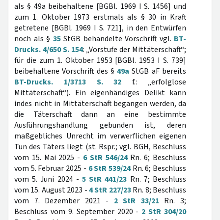
als § 49a beibehaltene [BGBl. 1969 I S. 1456] und
zum 1. Oktober 1973 erstmals als § 30 in Kraft
getretene [BGBl. 1969 I S. 721], in den Entwürfen
noch als §
35
StGB behandelte Vorschrift vgl.
BT-
Drucks. 4/650 S. 154
: „Vorstufe der Mittäterschaft“;
für die zum 1. Oktober 1953 [BGBl. 1953 I S. 739]
beibehaltene Vorschrift des §
49a
StGB aF bereits
BT-Drucks. 1/3713 S. 32
f.: „erfolglose
Mittäterschaft“). Ein eigenhändiges Delikt kann
indes nicht in Mittäterschaft begangen werden, da
die Täterschaft dann an eine bestimmte
Ausführungshandlung gebunden ist, deren
maßgebliches Unrecht im verwerflichen eigenen
Tun des Täters liegt (st. Rspr.; vgl. BGH, Beschluss
vom 15. Mai 2025 -
6 StR 546/24
Rn. 6; Beschluss
vom 5. Februar 2025 -
6 StR 539/24
Rn. 6; Beschluss
vom 5. Juni 2024 -
5 StR 441/23
Rn. 7; Beschluss
vom 15. August 2023 -
4 StR 227/23
Rn. 8; Beschluss
vom 7. Dezember 2021 -
2 StR 33/21
Rn. 3;
Beschluss vom 9. September 2020 -
2 StR 304/20