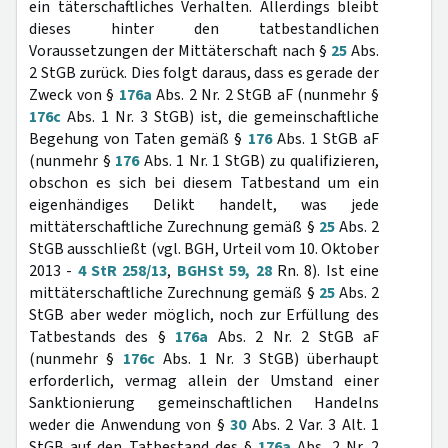
ein täterschaftliches Verhalten. Allerdings bleibt
dieses hinter den tatbestandlichen
Voraussetzungen der Mittäterschaft nach §
25
Abs.
2 StGB zurück. Dies folgt daraus, dass es gerade der
Zweck von §
176a
Abs. 2 Nr. 2 StGB aF (nunmehr §
176c
Abs. 1 Nr. 3 StGB) ist, die gemeinschaftliche
Begehung von Taten gemäß §
176
Abs. 1 StGB aF
(nunmehr §
176
Abs. 1 Nr. 1 StGB) zu qualifizieren,
obschon es sich bei diesem Tatbestand um ein
eigenhändiges Delikt handelt, was jede
mittäterschaftliche Zurechnung gemäß §
25
Abs. 2
StGB ausschließt (vgl. BGH, Urteil vom 10. Oktober
2013 -
4 StR 258/13
,
BGHSt 59, 28
Rn. 8). Ist eine
mittäterschaftliche Zurechnung gemäß §
25
Abs. 2
StGB aber weder möglich, noch zur Erfüllung des
Tatbestands des §
176a
Abs. 2 Nr. 2 StGB aF
(nunmehr §
176c
Abs. 1 Nr. 3 StGB) überhaupt
erforderlich, vermag allein der Umstand einer
Sanktionierung gemeinschaftlichen Handelns
weder die Anwendung von §
30
Abs. 2 Var. 3 Alt. 1
StGB auf den Tatbestand des §
176a
Abs. 2 Nr. 2