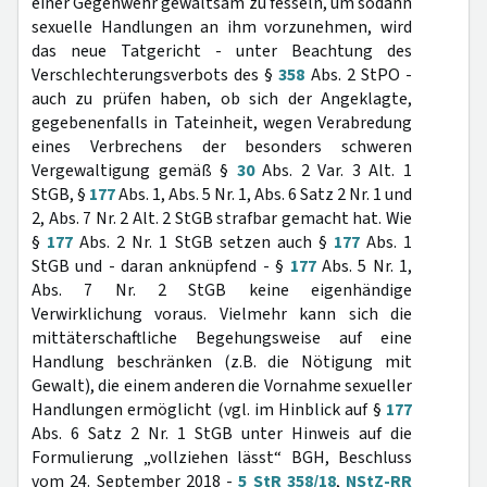
einer Gegenwehr gewaltsam zu fesseln, um sodann
sexuelle Handlungen an ihm vorzunehmen, wird
das neue Tatgericht - unter Beachtung des
Verschlechterungsverbots des §
358
Abs. 2 StPO -
auch zu prüfen haben, ob sich der Angeklagte,
gegebenenfalls in Tateinheit, wegen Verabredung
eines Verbrechens der besonders schweren
Vergewaltigung gemäß §
30
Abs. 2 Var. 3 Alt. 1
StGB, §
177
Abs. 1, Abs. 5 Nr. 1, Abs. 6 Satz 2 Nr. 1 und
2, Abs. 7 Nr. 2 Alt. 2 StGB strafbar gemacht hat. Wie
§
177
Abs. 2 Nr. 1 StGB setzen auch §
177
Abs. 1
StGB und - daran anknüpfend - §
177
Abs. 5 Nr. 1,
Abs. 7 Nr. 2 StGB keine eigenhändige
Verwirklichung voraus. Vielmehr kann sich die
mittäterschaftliche Begehungsweise auf eine
Handlung beschränken (z.B. die Nötigung mit
Gewalt), die einem anderen die Vornahme sexueller
Handlungen ermöglicht (vgl. im Hinblick auf §
177
Abs. 6 Satz 2 Nr. 1 StGB unter Hinweis auf die
Formulierung „vollziehen lässt“ BGH, Beschluss
vom 24. September 2018 -
5 StR 358/18
,
NStZ-RR