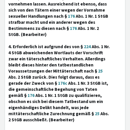
vornehmen lassen. Ausreichend ist ebenso, dass
sich von den Tätern einer wegen der Vornahme
sexueller Handlungen nach §
176
Abs. 1 Nr. 1 StGB
strafbar macht und ein anderer wegen des
Bestimmens zu diesen nach §
176
Abs. 1 Nr. 2
StGB. (Bearbeiter)
4. Erforderlich ist aufgrund des von §
224
Abs. 1 Nr.
4 StGB abweichenden Wortlauts der Vorschrift
zwar ein täterschaftliches Verhalten. Allerdings
bleibt dieses hinter den tatbestandlichen
Voraussetzungen der Mittäterschaft nach §
25
Abs. 2 StGB zurück. Dies folgt daraus, dass es
gerade der Zweck von §
176c
Abs. 1 Nr. 3 StGB ist,
die gemeinschaftliche Begehung von Taten
gemäß §
176
Abs. 1 Nr. 1 StGB zu qualifizieren,
obschon es sich bei diesem Tatbestand um ein
eigenhändiges Delikt handelt, was jede
mittäterschaftliche Zurechnung gemäß §
25
Abs.
2 StGB ausschließt. (Bearbeiter)