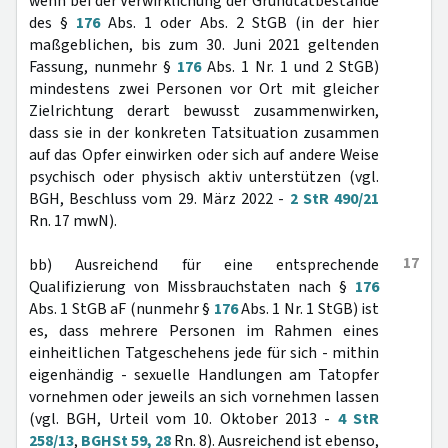
wenn bei der Verwirklichung der Grundtatbestände
des §
176
Abs. 1 oder Abs. 2 StGB (in der hier
maßgeblichen, bis zum 30. Juni 2021 geltenden
Fassung, nunmehr §
176
Abs. 1 Nr. 1 und 2 StGB)
mindestens zwei Personen vor Ort mit gleicher
Zielrichtung derart bewusst zusammenwirken,
dass sie in der konkreten Tatsituation zusammen
auf das Opfer einwirken oder sich auf andere Weise
psychisch oder physisch aktiv unterstützen (vgl.
BGH, Beschluss vom 29. März 2022 -
2 StR 490/21
Rn. 17 mwN).
17
bb) Ausreichend für eine entsprechende
Qualifizierung von Missbrauchstaten nach §
176
Abs. 1 StGB aF (nunmehr §
176
Abs. 1 Nr. 1 StGB) ist
es, dass mehrere Personen im Rahmen eines
einheitlichen Tatgeschehens jede für sich - mithin
eigenhändig - sexuelle Handlungen am Tatopfer
vornehmen oder jeweils an sich vornehmen lassen
(vgl. BGH, Urteil vom 10. Oktober 2013 -
4 StR
258/13
,
BGHSt 59, 28
Rn. 8). Ausreichend ist ebenso,