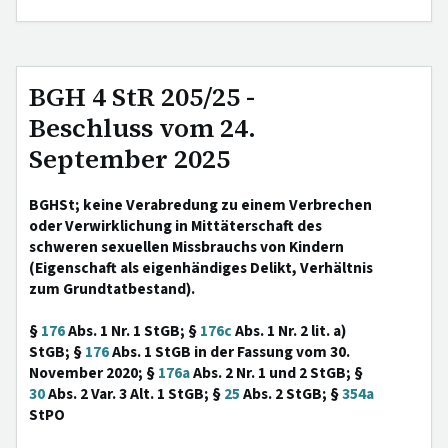
BGH 4 StR 205/25 -
Beschluss vom 24.
September 2025
BGHSt; keine Verabredung zu einem Verbrechen
oder Verwirklichung in Mittäterschaft des
schweren sexuellen Missbrauchs von Kindern
(Eigenschaft als eigenhändiges Delikt, Verhältnis
zum Grundtatbestand).
§
176
Abs. 1 Nr. 1 StGB; §
176c
Abs. 1 Nr. 2 lit. a)
StGB; §
176
Abs. 1 StGB in der Fassung vom 30.
November 2020; §
176a
Abs. 2 Nr. 1 und 2 StGB; §
30
Abs. 2 Var. 3 Alt. 1 StGB; §
25
Abs. 2 StGB; §
354a
StPO