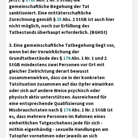
jetzt: §
176c
Abs. 1 Nr. 3 StGB) die
gemeinschaftliche Begehung der Tat
sanktioniert. Eine mittäterschaftliche
Zurechnung gemäß §
25
Abs. 2 StGB ist auch hier
nicht möglich, noch zur Erfüllung des
Tatbestands überhaupt erforderlich. (BGHSt)
3. Eine gemeinschaftliche Tatbegehung liegt vor,
wenn bei der Verwirklichung der
Grundtatbestände des §
176
Abs. 1 Nr. 1 und 2
StGB mindestens zwei Personen vor Ort mit
gleicher Zielrichtung derart bewusst
zusammenwirken, dass sie in der konkreten
Tatsituation zusammen auf das Opfer einwirken
oder sich auf andere Weise psychisch oder
physisch aktiv unterstützen. Ausreichend für
eine entsprechende Qualifizierung von
Missbrauchstaten nach §
176
Abs. 1 Nr. 1 StGB ist
es, dass mehrere Personen im Rahmen eines
einheitlichen Tatgeschehens jede für sich -
mithin eigenhändig - sexuelle Handlungen am
Tatopfer vornehmen oder jeweils an sich