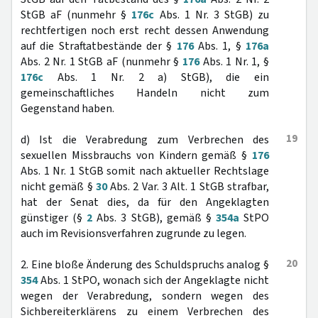
StGB aF (nunmehr §
176c
Abs. 1 Nr. 3 StGB) zu
rechtfertigen noch erst recht dessen Anwendung
auf die Straftatbestände der §
176
Abs. 1, §
176a
Abs. 2 Nr. 1 StGB aF (nunmehr §
176
Abs. 1 Nr. 1, §
176c
Abs. 1 Nr. 2 a) StGB), die ein
gemeinschaftliches Handeln nicht zum
Gegenstand haben.
19
d) Ist die Verabredung zum Verbrechen des
sexuellen Missbrauchs von Kindern gemäß §
176
Abs. 1 Nr. 1 StGB somit nach aktueller Rechtslage
nicht gemäß §
30
Abs. 2 Var. 3 Alt. 1 StGB strafbar,
hat der Senat dies, da für den Angeklagten
günstiger (§
2
Abs. 3 StGB), gemäß §
354a
StPO
auch im Revisionsverfahren zugrunde zu legen.
20
2. Eine bloße Änderung des Schuldspruchs analog §
354
Abs. 1 StPO, wonach sich der Angeklagte nicht
wegen der Verabredung, sondern wegen des
Sichbereiterklärens zu einem Verbrechen des