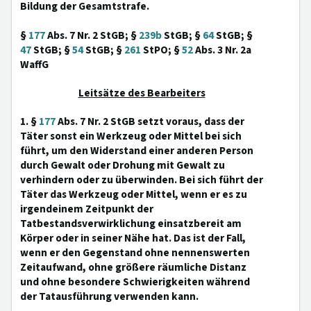
Bildung der Gesamtstrafe.
§
177
Abs. 7 Nr. 2 StGB; §
239b
StGB; §
64
StGB; §
47
StGB; §
54
StGB; §
261
StPO; §
52
Abs. 3 Nr. 2a
WaffG
Leitsätze des Bearbeiters
1. §
177
Abs. 7 Nr. 2 StGB setzt voraus, dass der
Täter sonst ein Werkzeug oder Mittel bei sich
führt, um den Widerstand einer anderen Person
durch Gewalt oder Drohung mit Gewalt zu
verhindern oder zu überwinden. Bei sich führt der
Täter das Werkzeug oder Mittel, wenn er es zu
irgendeinem Zeitpunkt der
Tatbestandsverwirklichung einsatzbereit am
Körper oder in seiner Nähe hat. Das ist der Fall,
wenn er den Gegenstand ohne nennenswerten
Zeitaufwand, ohne größere räumliche Distanz
und ohne besondere Schwierigkeiten während
der Tatausführung verwenden kann.