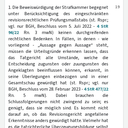
19
1. Die Beweiswürdigung der Strafkammer begegnet
unter Berücksichtigung des eingeschränkten
revisionsrechtlichen Prüfungsmaßstabs (st. Rspr.;
vgl. nur BGH, Beschluss vom 5. Juli 2022 -
4 StR
96/22
Rn. 3 mwN) keinen durchgreifenden
rechtlichen Bedenken. In Fällen, in denen - wie
vorliegend - „Aussage gegen Aussage“ steht,
müssen die Urteilsgründe erkennen lassen, dass
das Tatgericht alle Umstände, welche die
Entscheidung zugunsten oder zuungunsten des
Angeklagten beeinflussen können, erkannt, in
seine Überlegungen einbezogen und in einer
Gesamtschau gewürdigt hat (st. Rspr.; vgl. nur
BGH, Beschluss vom 28. Februar 2023 -
4 StR 477/22
Rn. 5 mwN). Dabei brauchen die
Schlussfolgerungen nicht zwingend zu sein; es
genügt, dass sie möglich sind. Es kommt nicht
darauf an, ob das Revisionsgericht angefallene
Erkenntnisse anders gewürdigt hätte. Vielmehr hat
es die tatrichterliche Überzeugungsbildung selbst