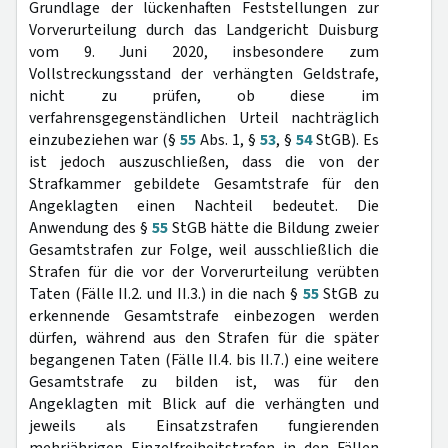
Grundlage der lückenhaften Feststellungen zur
Vorverurteilung durch das Landgericht Duisburg
vom 9. Juni 2020, insbesondere zum
Vollstreckungsstand der verhängten Geldstrafe,
nicht zu prüfen, ob diese im
verfahrensgegenständlichen Urteil nachträglich
einzubeziehen war (§
55
Abs. 1, §
53
, §
54
StGB). Es
ist jedoch auszuschließen, dass die von der
Strafkammer gebildete Gesamtstrafe für den
Angeklagten einen Nachteil bedeutet. Die
Anwendung des §
55
StGB hätte die Bildung zweier
Gesamtstrafen zur Folge, weil ausschließlich die
Strafen für die vor der Vorverurteilung verübten
Taten (Fälle II.2. und II.3.) in die nach §
55
StGB zu
erkennende Gesamtstrafe einbezogen werden
dürfen, während aus den Strafen für die später
begangenen Taten (Fälle II.4. bis II.7.) eine weitere
Gesamtstrafe zu bilden ist, was für den
Angeklagten mit Blick auf die verhängten und
jeweils als Einsatzstrafen fungierenden