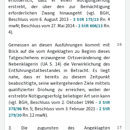
erforderlich, dass er einen Nötigungserfolg
erstrebt, der über den zur Bemächtigung
erforderlichen Zwang hinausgeht (vgl. BGH,
Beschluss vom 6. August 2013 -
3 StR 175/13
Rn. 4
mwN; Beschluss vom 27. Mai 2014 -
2 StR 606/13
Rn.
4).
16
Gemessen an diesen Ausführungen kommt mit
Blick auf die vom Angeklagten zu Beginn dieses
Tatgeschehens erzwungene Ortsveränderung der
Nebenklägerin (UA S. 14) die Verwirklichung des
Entführungstatbestandes in Betracht. Es liegt
nahe, dass er bereits zu diesem Zeitpunkt
beabsichtigte, seine weitergehenden Ziele mittels
qualifizierter Drohung zu erreichen, wobei der
erstrebte Nötigungserfolg beliebiger Art sein kann
(vgl. BGH, Beschluss vom 2. Oktober 1996 -
3 StR
378/96
Rn. 5; Beschluss vom 3. Februar 2021 -
2 StR
279/20
Rn. 12 mwN).
17
3. Die zugunsten des Angeklagten