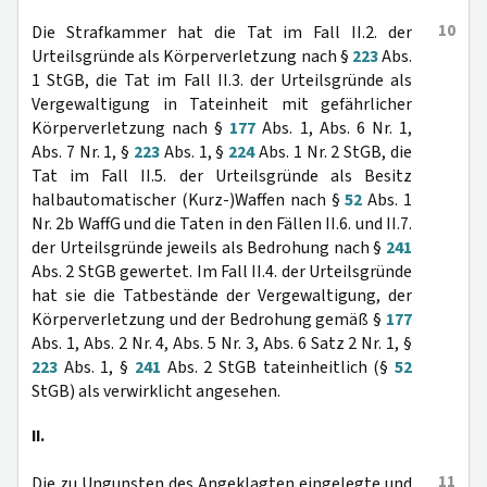
10
Die Strafkammer hat die Tat im Fall II.2. der
Urteilsgründe als Körperverletzung nach §
223
Abs.
1 StGB, die Tat im Fall II.3. der Urteilsgründe als
Vergewaltigung in Tateinheit mit gefährlicher
Körperverletzung nach §
177
Abs. 1, Abs. 6 Nr. 1,
Abs. 7 Nr. 1, §
223
Abs. 1, §
224
Abs. 1 Nr. 2 StGB, die
Tat im Fall II.5. der Urteilsgründe als Besitz
halbautomatischer (Kurz-)Waffen nach §
52
Abs. 1
Nr. 2b WaffG und die Taten in den Fällen II.6. und II.7.
der Urteilsgründe jeweils als Bedrohung nach §
241
Abs. 2 StGB gewertet. Im Fall II.4. der Urteilsgründe
hat sie die Tatbestände der Vergewaltigung, der
Körperverletzung und der Bedrohung gemäß §
177
Abs. 1, Abs. 2 Nr. 4, Abs. 5 Nr. 3, Abs. 6 Satz 2 Nr. 1, §
223
Abs. 1, §
241
Abs. 2 StGB tateinheitlich (§
52
StGB) als verwirklicht angesehen.
II.
11
Die zu Ungunsten des Angeklagten eingelegte und