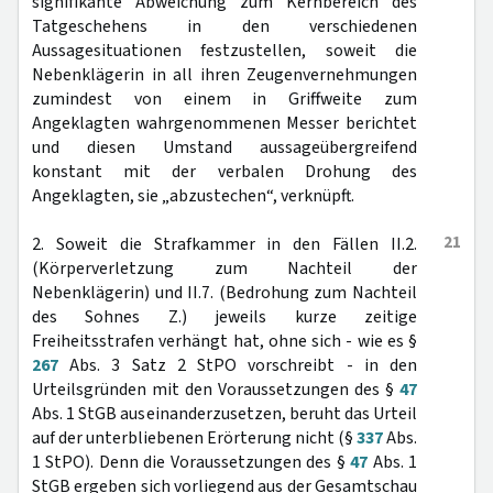
signifikante Abweichung zum Kernbereich des
Tatgeschehens in den verschiedenen
Aussagesituationen festzustellen, soweit die
Nebenklägerin in all ihren Zeugenvernehmungen
zumindest von einem in Griffweite zum
Angeklagten wahrgenommenen Messer berichtet
und diesen Umstand aussageübergreifend
konstant mit der verbalen Drohung des
Angeklagten, sie „abzustechen“, verknüpft.
21
2. Soweit die Strafkammer in den Fällen II.2.
(Körperverletzung zum Nachteil der
Nebenklägerin) und II.7. (Bedrohung zum Nachteil
des Sohnes Z.) jeweils kurze zeitige
Freiheitsstrafen verhängt hat, ohne sich - wie es §
267
Abs. 3 Satz 2 StPO vorschreibt - in den
Urteilsgründen mit den Voraussetzungen des §
47
Abs. 1 StGB auseinanderzusetzen, beruht das Urteil
auf der unterbliebenen Erörterung nicht (§
337
Abs.
1 StPO). Denn die Voraussetzungen des §
47
Abs. 1
StGB ergeben sich vorliegend aus der Gesamtschau