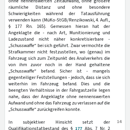
ohne nennenswerten Zeitaufwand, ohne größere
räumliche Distanz und ohne besondere
Schwierigkeiten während der Tatausführung
verwenden kann (MüKo-StGB/Renzikowski, 4. Aufl.,
§ 177 Rn. 165). Gemessen hieran hat der
Angeklagte die - nach Art, Munitionierung und
Ladezustand nicht näher konkretisierbare -
„Schusswaffe“ bei sich geführt. Zwar vermochte die
Strafkammer nicht festzustellen, wo (genau) im
Fahrzeug sich zum Zeitpunkt des Analverkehrs die
von ihm zuvor noch in der Hand gehaltene
„Schusswaffe“ befand. Sicher ist - mangels
gegenteiliger Feststellungen - jedoch, dass sie sich
weiterhin im Fahrzeug befand. Dies und die
beengten Verhältnisse in der Fahrgastzelle legen
nahe, dass der Angeklagte ohne nennenswerten
Aufwand und ohne das Fahrzeug zu verlassen auf die
„Schusswaffe“ zurückgreifen konnte.
14
In subjektiver Hinsicht setzt der
Qualifikationstatbestand des §
177
Abs. 7 Nr. 2