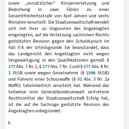
sowie „vorsätzlicher“ Körperverletzung und
Bedrohung in zwei Fällen zu einer
Gesamtfreiheitsstrafe von fünf Jahren und sechs
Monaten verurteilt. Die Staatsanwaltschaft wendet
sich mit ihrer zu Ungunsten des Angeklagten
eingelegten, auf die Verletzung sachlichen Rechts
gestützten Revision gegen den Schuldspruch im
Fall II.4. der Urteilsgründe. Sie beanstandet, dass
das Landgericht den Angeklagten nicht wegen
Vergewaltigung in den Qualifikationen gemäß §
177
Abs. 7 Nr. 1, §
177
Abs. 7 Nr. 2 und §
177
Abs. 8 Nr.
1 StGB sowie wegen Geiselnahme (§
239b
StGB)
und Führens einer Schusswaffe (§
52
Abs. 3 Nr. 2a
WaffG) tateinheitlich verurteilt hat. Während das
teilweise vom Generalbundesanwalt vertretene
Rechtsmittel der Staatsanwaltschaft Erfolg hat,
ist die auf die Sachrüge gestützte Revision des
Angeklagten unbegründet.
I.