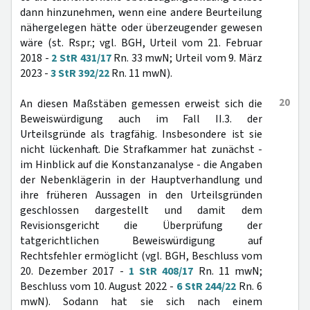
dann hinzunehmen, wenn eine andere Beurteilung
nähergelegen hätte oder überzeugender gewesen
wäre (st. Rspr.; vgl. BGH, Urteil vom 21. Februar
2018 -
2 StR 431/17
Rn. 33 mwN; Urteil vom 9. März
2023 -
3 StR 392/22
Rn. 11 mwN).
20
An diesen Maßstäben gemessen erweist sich die
Beweiswürdigung auch im Fall II.3. der
Urteilsgründe als tragfähig. Insbesondere ist sie
nicht lückenhaft. Die Strafkammer hat zunächst -
im Hinblick auf die Konstanzanalyse - die Angaben
der Nebenklägerin in der Hauptverhandlung und
ihre früheren Aussagen in den Urteilsgründen
geschlossen dargestellt und damit dem
Revisionsgericht die Überprüfung der
tatgerichtlichen Beweiswürdigung auf
Rechtsfehler ermöglicht (vgl. BGH, Beschluss vom
20. Dezember 2017 -
1 StR 408/17
Rn. 11 mwN;
Beschluss vom 10. August 2022 -
6 StR 244/22
Rn. 6
mwN). Sodann hat sie sich nach einem