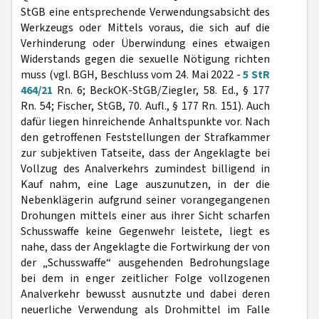
StGB eine entsprechende Verwendungsabsicht des
Werkzeugs oder Mittels voraus, die sich auf die
Verhinderung oder Überwindung eines etwaigen
Widerstands gegen die sexuelle Nötigung richten
muss (vgl. BGH, Beschluss vom 24. Mai 2022 -
5 StR
464/21
Rn. 6; BeckOK-StGB/Ziegler, 58. Ed., § 177
Rn. 54; Fischer, StGB, 70. Aufl., § 177 Rn. 151). Auch
dafür liegen hinreichende Anhaltspunkte vor. Nach
den getroffenen Feststellungen der Strafkammer
zur subjektiven Tatseite, dass der Angeklagte bei
Vollzug des Analverkehrs zumindest billigend in
Kauf nahm, eine Lage auszunutzen, in der die
Nebenklägerin aufgrund seiner vorangegangenen
Drohungen mittels einer aus ihrer Sicht scharfen
Schusswaffe keine Gegenwehr leistete, liegt es
nahe, dass der Angeklagte die Fortwirkung der von
der „Schusswaffe“ ausgehenden Bedrohungslage
bei dem in enger zeitlicher Folge vollzogenen
Analverkehr bewusst ausnutzte und dabei deren
neuerliche Verwendung als Drohmittel im Falle