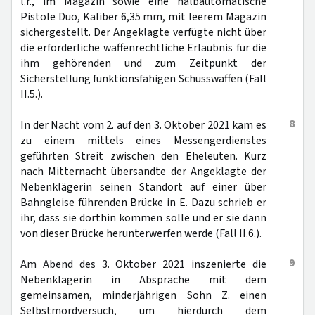
l.r., im Magazin sowie eine halbautomatische
Pistole Duo, Kaliber 6,35 mm, mit leerem Magazin
sichergestellt. Der Angeklagte verfügte nicht über
die erforderliche waffenrechtliche Erlaubnis für die
ihm gehörenden und zum Zeitpunkt der
Sicherstellung funktionsfähigen Schusswaffen (Fall
II.5.).
8
In der Nacht vom 2. auf den 3. Oktober 2021 kam es
zu einem mittels eines Messengerdienstes
geführten Streit zwischen den Eheleuten. Kurz
nach Mitternacht übersandte der Angeklagte der
Nebenklägerin seinen Standort auf einer über
Bahngleise führenden Brücke in E. Dazu schrieb er
ihr, dass sie dorthin kommen solle und er sie dann
von dieser Brücke herunterwerfen werde (Fall II.6.).
9
Am Abend des 3. Oktober 2021 inszenierte die
Nebenklägerin in Absprache mit dem
gemeinsamen, minderjährigen Sohn Z. einen
Selbstmordversuch, um hierdurch dem