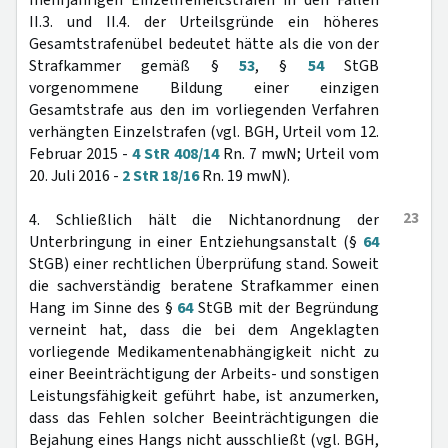
mehrjährigen Einzelfreiheitstrafen in den Fällen
II.3. und II.4. der Urteilsgründe ein höheres
Gesamtstrafenübel bedeutet hätte als die von der
Strafkammer gemäß §
53
, §
54
StGB
vorgenommene Bildung einer einzigen
Gesamtstrafe aus den im vorliegenden Verfahren
verhängten Einzelstrafen (vgl. BGH, Urteil vom 12.
Februar 2015 -
4 StR 408/14
Rn. 7 mwN; Urteil vom
20. Juli 2016 -
2 StR 18/16
Rn. 19 mwN).
23
4. Schließlich hält die Nichtanordnung der
Unterbringung in einer Entziehungsanstalt (§
64
StGB) einer rechtlichen Überprüfung stand. Soweit
die sachverständig beratene Strafkammer einen
Hang im Sinne des §
64
StGB mit der Begründung
verneint hat, dass die bei dem Angeklagten
vorliegende Medikamentenabhängigkeit nicht zu
einer Beeinträchtigung der Arbeits- und sonstigen
Leistungsfähigkeit geführt habe, ist anzumerken,
dass das Fehlen solcher Beeinträchtigungen die
Bejahung eines Hangs nicht ausschließt (vgl. BGH,