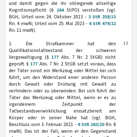
und damit gegen die ihr obliegende allseitige
Kognitionspflicht (§
264
StPO) verstoßen (vgl.
BGH, Urteil vom 24. Oktober 2013 -
3 StR 258/13
Rn. 4 mwN; Urteil vom 25. Mai 2023 -
4 StR 479/22
Rn. 11 mwN).
13
1. Die Strafkammer hat den
Qualifikationstatbestand der schweren
Vergewaltigung (§
177
Abs. 7 Nr. 2 StGB) nicht
geprüft. §
177
Abs. 7 Nr. 2 StGB setzt voraus, dass
der Täter sonst ein Werkzeug oder Mittel bei sich
führt, um den Widerstand einer anderen Person
durch Gewalt oder Drohung mit Gewalt zu
verhindern oder zu überwinden. Bei sich führt der
Täter das Werkzeug oder Mittel, wenn er es zu
irgendeinem Zeitpunkt der
Tatbestandsverwirklichung einsatzbereit am
Körper oder in seiner Nähe hat (vgl. BGH,
Beschluss vom 3. Februar 2021 -
4 StR 263/20
Rn. 8
mwN). Das ist der Fall, wenn er den Gegenstand