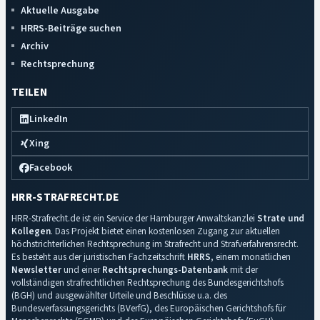
Aktuelle Ausgabe
HRRS-Beiträge suchen
Archiv
Rechtsprechung
TEILEN
LinkedIn
Xing
Facebook
HRR-STRAFRECHT.DE
HRR-Strafrecht.de ist ein Service der Hamburger Anwaltskanzlei
Strate und
Kollegen
. Das Projekt bietet einen kostenlosen Zugang zur aktuellen
höchstrichterlichen Rechtsprechung im Strafrecht und Strafverfahrensrecht.
Es besteht aus der juristischen Fachzeitschrift
HRRS
, einem monatlichen
Newsletter
und einer
Rechtsprechungs-Datenbank
mit der
vollständigen strafrechtlichen Rechtsprechung des Bundesgerichtshofs
(BGH) und ausgewählter Urteile und Beschlüsse u.a. des
Bundesverfassungsgerichts (BVerfG), des Europäischen Gerichtshofs für