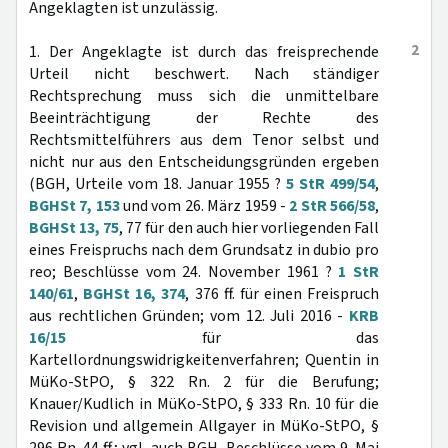
Angeklagten ist unzulässig.
2
1. Der Angeklagte ist durch das freisprechende
Urteil nicht beschwert. Nach ständiger
Rechtsprechung muss sich die unmittelbare
Beeinträchtigung der Rechte des
Rechtsmittelführers aus dem Tenor selbst und
nicht nur aus den Entscheidungsgründen ergeben
(BGH, Urteile vom 18. Januar 1955 ?
5 StR 499/54
,
BGHSt 7, 153
und vom 26. März 1959 -
2 StR 566/58
,
BGHSt 13, 75
, 77 für den auch hier vorliegenden Fall
eines Freispruchs nach dem Grundsatz in dubio pro
reo; Beschlüsse vom 24. November 1961 ?
1 StR
140/61
,
BGHSt 16, 374
, 376 ff. für einen Freispruch
aus rechtlichen Gründen; vom 12. Juli 2016 -
KRB
16/15
für das
Kartellordnungswidrigkeitenverfahren; Quentin in
MüKo-StPO, § 322 Rn. 2 für die Berufung;
Knauer/Kudlich in MüKo-StPO, § 333 Rn. 10 für die
Revision und allgemein Allgayer in MüKo-StPO, §