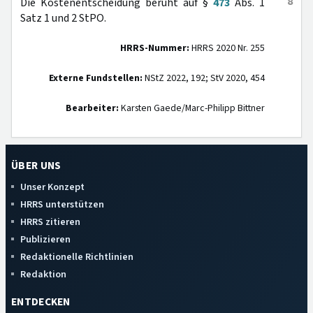
8
Die Kostenentscheidung beruht auf §
473
Abs. 1
Satz 1 und 2 StPO.
HRRS-Nummer:
HRRS 2020 Nr. 255
Externe Fundstellen:
NStZ 2022, 192; StV 2020, 454
Bearbeiter:
Karsten Gaede/Marc-Philipp Bittner
ÜBER UNS
Unser Konzept
HRRS unterstützen
HRRS zitieren
Publizieren
Redaktionelle Richtlinien
Redaktion
ENTDECKEN