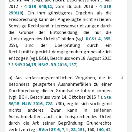
296 Rn. 44 ff.; vgl. auch BGH, Beschlüsse vom 9. Mai
2012 -
4 StR 649/11
; vom 18. Juli 2018 -
4 StR
259/18
). Ein ihm günstigeres Ergebnis als die
Freisprechung kann der Angeklagte nicht erzielen.
Sonstige Rechtsund Interessenverletzungen durch
die Gründe der Entscheidung, die nur die
„Unterlagen des Urteils“ bilden (vgl.
RGSt 4, 355
,
359), sind der Überprüfung durch ein
Rechtsmittelgericht demgegenüber grundsätzlich
entzogen (vgl. BGH, Beschluss vom 18. August 2015
?
3 StR 304/15
,
NStZ-RR 2016, 137
).
3
a) Aus verfassungsrechtlichen Vorgaben, die in
besonders gelagerten Ausnahmefällen zu einer
Durchbrechung dieser Grundsätze führen können
(vgl. BGH, Beschluss vom 14. Oktober 2015 ?
1 StR
56/15
,
NJW 2016, 728
, 730), ergibt sich vorliegend
nichts anderes. Zwar kann in seltenen
Ausnahmefällen auch ein freisprechendes Urteil
durch die Art seiner Begründung Grundrechte
verletzen (vgl.
BVerfGE 6, 7
, 9;
28, 151
, 160;
140, 42
;