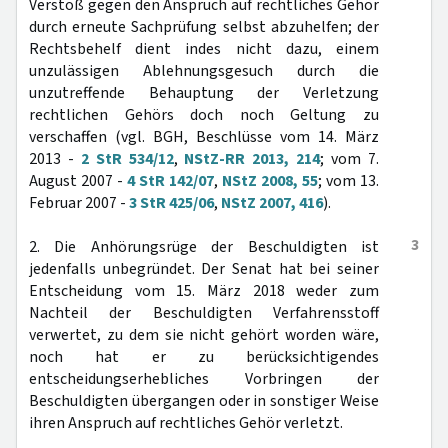
Verstoß gegen den Anspruch auf rechtliches Gehör
durch erneute Sachprüfung selbst abzuhelfen; der
Rechtsbehelf dient indes nicht dazu, einem
unzulässigen Ablehnungsgesuch durch die
unzutreffende Behauptung der Verletzung
rechtlichen Gehörs doch noch Geltung zu
verschaffen (vgl. BGH, Beschlüsse vom 14. März
2013 -
2 StR 534/12
,
NStZ-RR 2013, 214
; vom 7.
August 2007 -
4 StR 142/07
,
NStZ 2008, 55
; vom 13.
Februar 2007 -
3 StR 425/06
,
NStZ 2007, 416
).
3
2. Die Anhörungsrüge der Beschuldigten ist
jedenfalls unbegründet. Der Senat hat bei seiner
Entscheidung vom 15. März 2018 weder zum
Nachteil der Beschuldigten Verfahrensstoff
verwertet, zu dem sie nicht gehört worden wäre,
noch hat er zu berücksichtigendes
entscheidungserhebliches Vorbringen der
Beschuldigten übergangen oder in sonstiger Weise
ihren Anspruch auf rechtliches Gehör verletzt.