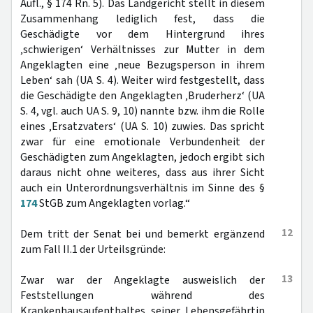
Aufl., § 174 Rn. 5). Das Landgericht stellt in diesem
Zusammenhang lediglich fest, dass die
Geschädigte vor dem Hintergrund ihres
‚schwierigen‘ Verhältnisses zur Mutter in dem
Angeklagten eine ‚neue Bezugsperson in ihrem
Leben‘ sah (UA S. 4). Weiter wird festgestellt, dass
die Geschädigte den Angeklagten ‚Bruderherz‘ (UA
S. 4, vgl. auch UA S. 9, 10) nannte bzw. ihm die Rolle
eines ‚Ersatzvaters‘ (UA S. 10) zuwies. Das spricht
zwar für eine emotionale Verbundenheit der
Geschädigten zum Angeklagten, jedoch ergibt sich
daraus nicht ohne weiteres, dass aus ihrer Sicht
auch ein Unterordnungsverhältnis im Sinne des §
174
StGB zum Angeklagten vorlag.“
12
Dem tritt der Senat bei und bemerkt ergänzend
zum Fall II.1 der Urteilsgründe:
13
Zwar war der Angeklagte ausweislich der
Feststellungen während des
Krankenhausaufenthaltes seiner Lebensgefährtin