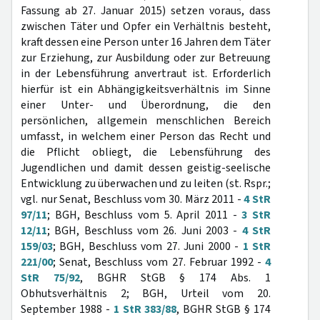
Fassung ab 27. Januar 2015) setzen voraus, dass
zwischen Täter und Opfer ein Verhältnis besteht,
kraft dessen eine Person unter 16 Jahren dem Täter
zur Erziehung, zur Ausbildung oder zur Betreuung
in der Lebensführung anvertraut ist. Erforderlich
hierfür ist ein Abhängigkeitsverhältnis im Sinne
einer Unter- und Überordnung, die den
persönlichen, allgemein menschlichen Bereich
umfasst, in welchem einer Person das Recht und
die Pflicht obliegt, die Lebensführung des
Jugendlichen und damit dessen geistig-seelische
Entwicklung zu überwachen und zu leiten (st. Rspr.;
vgl. nur Senat, Beschluss vom 30. März 2011 -
4 StR
97/11
; BGH, Beschluss vom 5. April 2011 -
3 StR
12/11
; BGH, Beschluss vom 26. Juni 2003 -
4 StR
159/03
; BGH, Beschluss vom 27. Juni 2000 -
1 StR
221/00
; Senat, Beschluss vom 27. Februar 1992 -
4
StR 75/92
, BGHR StGB § 174 Abs. 1
Obhutsverhältnis 2; BGH, Urteil vom 20.
September 1988 -
1 StR 383/88
, BGHR StGB § 174