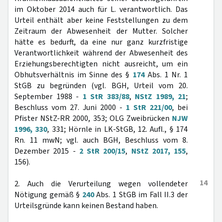
im Oktober 2014 auch für L. verantwortlich. Das
Urteil enthält aber keine Feststellungen zu dem
Zeitraum der Abwesenheit der Mutter. Solcher
hätte es bedurft, da eine nur ganz kurzfristige
Verantwortlichkeit während der Abwesenheit des
Erziehungsberechtigten nicht ausreicht, um ein
Obhutsverhältnis im Sinne des §
174
Abs. 1 Nr. 1
StGB zu begründen (vgl. BGH, Urteil vom 20.
September 1988 -
1 StR 383/88
,
NStZ 1989, 21
;
Beschluss vom 27. Juni 2000 -
1 StR 221/00
, bei
Pfister NStZ-RR 2000, 353; OLG Zweibrücken
NJW
1996, 330
, 331; Hörnle in LK-StGB, 12. Aufl., § 174
Rn. 11 mwN; vgl. auch BGH, Beschluss vom 8.
Dezember 2015 -
2 StR 200/15
,
NStZ 2017, 155
,
156).
14
2. Auch die Verurteilung wegen vollendeter
Nötigung gemäß §
240
Abs. 1 StGB im Fall II.3 der
Urteilsgründe kann keinen Bestand haben.