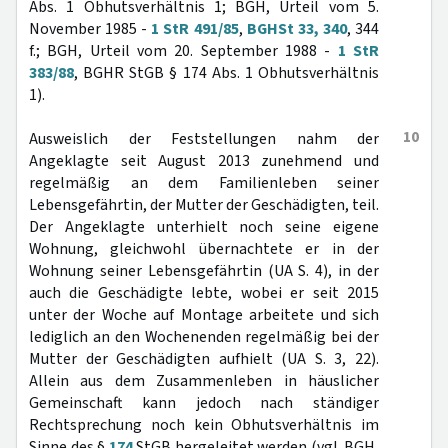
Abs. 1 Obhutsverhältnis 1; BGH, Urteil vom 5.
November 1985 -
1 StR 491/85
,
BGHSt 33, 340
, 344
f.; BGH, Urteil vom 20. September 1988 -
1 StR
383/88
, BGHR StGB § 174 Abs. 1 Obhutsverhältnis
1).
10
Ausweislich der Feststellungen nahm der
Angeklagte seit August 2013 zunehmend und
regelmäßig an dem Familienleben seiner
Lebensgefährtin, der Mutter der Geschädigten, teil.
Der Angeklagte unterhielt noch seine eigene
Wohnung, gleichwohl übernachtete er in der
Wohnung seiner Lebensgefährtin (UA S. 4), in der
auch die Geschädigte lebte, wobei er seit 2015
unter der Woche auf Montage arbeitete und sich
lediglich an den Wochenenden regelmäßig bei der
Mutter der Geschädigten aufhielt (UA S. 3, 22).
Allein aus dem Zusammenleben in häuslicher
Gemeinschaft kann jedoch nach ständiger
Rechtsprechung noch kein Obhutsverhältnis im
Sinne des §
174
StGB hergeleitet werden (vgl. BGH,