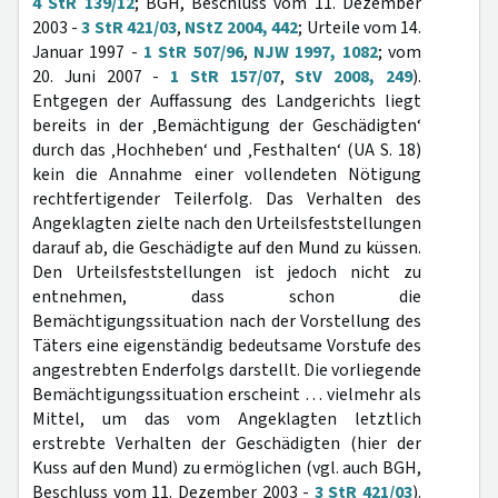
4 StR 139/12
; BGH, Beschluss vom 11. Dezember
2003 -
3 StR 421/03
,
NStZ 2004, 442
; Urteile vom 14.
Januar 1997 -
1 StR 507/96
,
NJW 1997, 1082
; vom
20. Juni 2007 -
1 StR 157/07
,
StV 2008, 249
).
Entgegen der Auffassung des Landgerichts liegt
bereits in der ‚Bemächtigung der Geschädigten‘
durch das ‚Hochheben‘ und ‚Festhalten‘ (UA S. 18)
kein die Annahme einer vollendeten Nötigung
rechtfertigender Teilerfolg. Das Verhalten des
Angeklagten zielte nach den Urteilsfeststellungen
darauf ab, die Geschädigte auf den Mund zu küssen.
Den Urteilsfeststellungen ist jedoch nicht zu
entnehmen, dass schon die
Bemächtigungssituation nach der Vorstellung des
Täters eine eigenständig bedeutsame Vorstufe des
angestrebten Enderfolgs darstellt. Die vorliegende
Bemächtigungssituation erscheint … vielmehr als
Mittel, um das vom Angeklagten letztlich
erstrebte Verhalten der Geschädigten (hier der
Kuss auf den Mund) zu ermöglichen (vgl. auch BGH,
Beschluss vom 11. Dezember 2003 -
3 StR 421/03
).