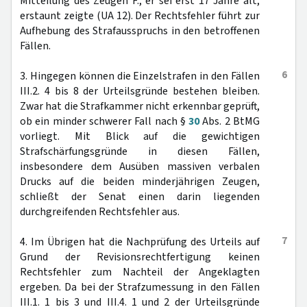
Mitteilung des Zeugen F., er sei erst 17 Jahre alt,
erstaunt zeigte (UA 12). Der Rechtsfehler führt zur
Aufhebung des Strafausspruchs in den betroffenen
Fällen.
6
3. Hingegen können die Einzelstrafen in den Fällen
III.2. 4 bis 8 der Urteilsgründe bestehen bleiben.
Zwar hat die Strafkammer nicht erkennbar geprüft,
ob ein minder schwerer Fall nach §
30
Abs. 2 BtMG
vorliegt. Mit Blick auf die gewichtigen
Strafschärfungsgründe in diesen Fällen,
insbesondere dem Ausüben massiven verbalen
Drucks auf die beiden minderjährigen Zeugen,
schließt der Senat einen darin liegenden
durchgreifenden Rechtsfehler aus.
7
4. Im Übrigen hat die Nachprüfung des Urteils auf
Grund der Revisionsrechtfertigung keinen
Rechtsfehler zum Nachteil der Angeklagten
ergeben. Da bei der Strafzumessung in den Fällen
III.1. 1 bis 3 und III.4. 1 und 2 der Urteilsgründe