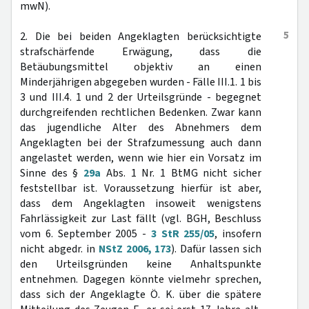
mwN).
5
2. Die bei beiden Angeklagten berücksichtigte
strafschärfende Erwägung, dass die
Betäubungsmittel objektiv an einen
Minderjährigen abgegeben wurden - Fälle III.1. 1 bis
3 und III.4. 1 und 2 der Urteilsgründe - begegnet
durchgreifenden rechtlichen Bedenken. Zwar kann
das jugendliche Alter des Abnehmers dem
Angeklagten bei der Strafzumessung auch dann
angelastet werden, wenn wie hier ein Vorsatz im
Sinne des §
29a
Abs. 1 Nr. 1 BtMG nicht sicher
feststellbar ist. Voraussetzung hierfür ist aber,
dass dem Angeklagten insoweit wenigstens
Fahrlässigkeit zur Last fällt (vgl. BGH, Beschluss
vom 6. September 2005 -
3 StR 255/05
, insofern
nicht abgedr. in
NStZ 2006, 173
). Dafür lassen sich
den Urteilsgründen keine Anhaltspunkte
entnehmen. Dagegen könnte vielmehr sprechen,
dass sich der Angeklagte Ö. K. über die spätere