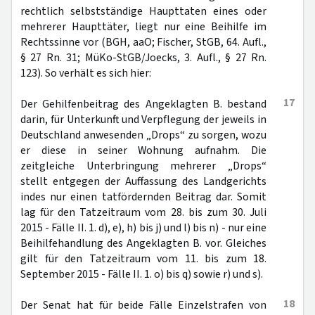
rechtlich selbstständige Haupttaten eines oder
mehrerer Haupttäter, liegt nur eine Beihilfe im
Rechtssinne vor (BGH, aaO; Fischer, StGB, 64. Aufl.,
§ 27 Rn. 31; MüKo-StGB/Joecks, 3. Aufl., § 27 Rn.
123). So verhält es sich hier:
17
Der Gehilfenbeitrag des Angeklagten B. bestand
darin, für Unterkunft und Verpflegung der jeweils in
Deutschland anwesenden „Drops“ zu sorgen, wozu
er diese in seiner Wohnung aufnahm. Die
zeitgleiche Unterbringung mehrerer „Drops“
stellt entgegen der Auffassung des Landgerichts
indes nur einen tatfördernden Beitrag dar. Somit
lag für den Tatzeitraum vom 28. bis zum 30. Juli
2015 - Fälle II. 1. d), e), h) bis j) und l) bis n) - nur eine
Beihilfehandlung des Angeklagten B. vor. Gleiches
gilt für den Tatzeitraum vom 11. bis zum 18.
September 2015 - Fälle II. 1. o) bis q) sowie r) und s).
18
Der Senat hat für beide Fälle Einzelstrafen von