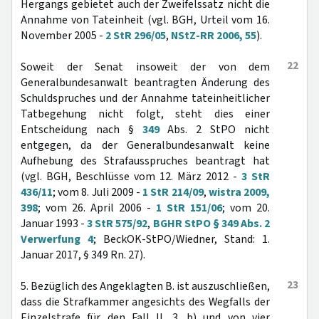
Hergangs gebietet auch der Zweifelssatz nicht die
Annahme von Tateinheit (vgl. BGH, Urteil vom 16.
November 2005 -
2 StR 296/05
,
NStZ-RR 2006, 55
).
22
Soweit der Senat insoweit der von dem
Generalbundesanwalt beantragten Änderung des
Schuldspruches und der Annahme tateinheitlicher
Tatbegehung nicht folgt, steht dies einer
Entscheidung nach §
349
Abs. 2 StPO nicht
entgegen, da der Generalbundesanwalt keine
Aufhebung des Strafausspruches beantragt hat
(vgl. BGH, Beschlüsse vom 12. März 2012 -
3 StR
436/11
; vom 8. Juli 2009 -
1 StR 214/09
,
wistra 2009,
398
; vom 26. April 2006 -
1 StR 151/06
; vom 20.
Januar 1993 -
3 StR 575/92
,
BGHR StPO § 349 Abs. 2
Verwerfung 4
; BeckOK-StPO/Wiedner, Stand: 1.
Januar 2017, § 349 Rn. 27).
23
5. Bezüglich des Angeklagten B. ist auszuschließen,
dass die Strafkammer angesichts des Wegfalls der
Einzelstrafe für den Fall II. 3. b) und von vier