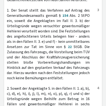
Gesamtfreiheitsstrafe von neun Jahren verurteilt.
3
1. Der Senat stellt das Verfahren auf Antrag des
Generalbundesanwalts gemäß §
154
Abs. 2 StPO
ein, soweit die Angeklagten im Fall II. 3. b) der
Urteilsgründe wegen versuchter gewerbsmäßiger
Hehlerei verurteilt worden sind. Die Feststellungen
des angefochtenen Urteils belegen hier - anders
als in den Fällen II. 3. e) und f) - kein unmittelbares
Ansetzen zur Tat im Sinne von §
22
StGB. Die
Zulassung des Fahrzeugs, die Vorstellung beim TÜV
und der Abschluss der Kraftfahrzeugversicherung
stellen bloße Vorbereitungshandlungen im
Hinblick auf den geplanten Verkauf des Fahrzeugs
dar. Hierzu wurden nach den Feststellungen jedoch
noch keine Bemühungen entfaltet.
4
2. Soweit der Angeklagte S. in den Fällen II. 1. a), b),
c), d), e), h), i), j), l), m), n), o), p), q), r) und s) der
Urteilsgründe wegen Beihilfe zum Betrug in 16
Fällen und gewerbsmäßiger Hehlerei in sechs