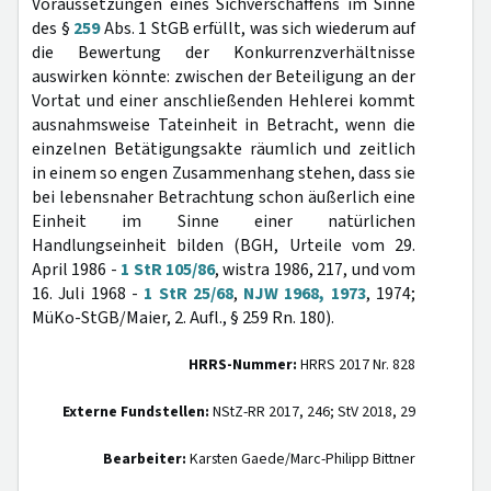
Voraussetzungen eines Sichverschaffens im Sinne
des §
259
Abs. 1 StGB erfüllt, was sich wiederum auf
die Bewertung der Konkurrenzverhältnisse
auswirken könnte: zwischen der Beteiligung an der
Vortat und einer anschließenden Hehlerei kommt
ausnahmsweise Tateinheit in Betracht, wenn die
einzelnen Betätigungsakte räumlich und zeitlich
in einem so engen Zusammenhang stehen, dass sie
bei lebensnaher Betrachtung schon äußerlich eine
Einheit im Sinne einer natürlichen
Handlungseinheit bilden (BGH, Urteile vom 29.
April 1986 -
1 StR 105/86
, wistra 1986, 217, und vom
16. Juli 1968 -
1 StR 25/68
,
NJW 1968, 1973
, 1974;
MüKo-StGB/Maier, 2. Aufl., § 259 Rn. 180).
HRRS-Nummer:
HRRS 2017 Nr. 828
Externe Fundstellen:
NStZ-RR 2017, 246; StV 2018, 29
Bearbeiter:
Karsten Gaede/Marc-Philipp Bittner