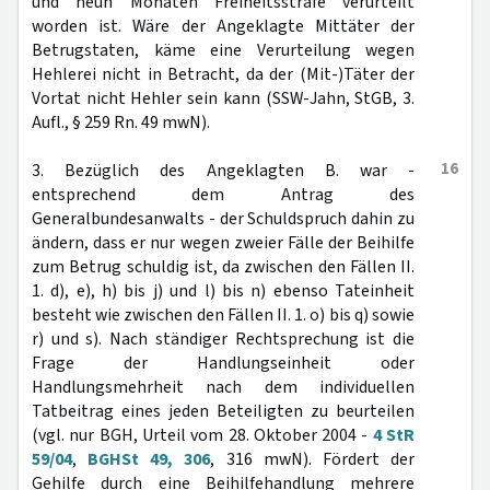
und neun Monaten Freiheitsstrafe verurteilt
worden ist. Wäre der Angeklagte Mittäter der
Betrugstaten, käme eine Verurteilung wegen
Hehlerei nicht in Betracht, da der (Mit-)Täter der
Vortat nicht Hehler sein kann (SSW-Jahn, StGB, 3.
Aufl., § 259 Rn. 49 mwN).
16
3. Bezüglich des Angeklagten B. war -
entsprechend dem Antrag des
Generalbundesanwalts - der Schuldspruch dahin zu
ändern, dass er nur wegen zweier Fälle der Beihilfe
zum Betrug schuldig ist, da zwischen den Fällen II.
1. d), e), h) bis j) und l) bis n) ebenso Tateinheit
besteht wie zwischen den Fällen II. 1. o) bis q) sowie
r) und s). Nach ständiger Rechtsprechung ist die
Frage der Handlungseinheit oder
Handlungsmehrheit nach dem individuellen
Tatbeitrag eines jeden Beteiligten zu beurteilen
(vgl. nur BGH, Urteil vom 28. Oktober 2004 -
4 StR
59/04
,
BGHSt 49, 306
, 316 mwN). Fördert der
Gehilfe durch eine Beihilfehandlung mehrere