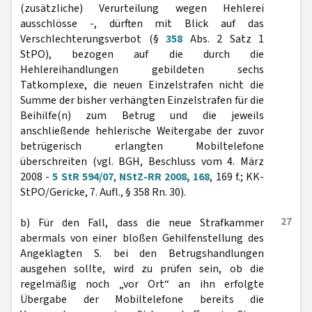
(zusätzliche) Verurteilung wegen Hehlerei
ausschlösse -, dürften mit Blick auf das
Verschlechterungsverbot (§
358
Abs. 2 Satz 1
StPO), bezogen auf die durch die
Hehlereihandlungen gebildeten sechs
Tatkomplexe, die neuen Einzelstrafen nicht die
Summe der bisher verhängten Einzelstrafen für die
Beihilfe(n) zum Betrug und die jeweils
anschließende hehlerische Weitergabe der zuvor
betrügerisch erlangten Mobiltelefone
überschreiten (vgl. BGH, Beschluss vom 4. März
2008 -
5 StR 594/07
,
NStZ-RR 2008, 168
, 169 f.; KK-
StPO/Gericke, 7. Aufl., § 358 Rn. 30).
27
b) Für den Fall, dass die neue Strafkammer
abermals von einer bloßen Gehilfenstellung des
Angeklagten S. bei den Betrugshandlungen
ausgehen sollte, wird zu prüfen sein, ob die
regelmäßig noch „vor Ort“ an ihn erfolgte
Übergabe der Mobiltelefone bereits die