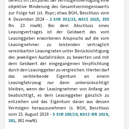
bereits im Zeitpunkt der Vermögensverfügung eine
objektive Minderung des Gesamtvermögenswerts
zur Folge hat (st. Rspr.; etwa BGH, Beschluss vom
4. Dezember 2024 -
2 StR 352/23
,
NStZ 2025, 355
Rn. 23 mwN). Bei dem Abschluss eines
Leasingvertrages ist der Geldwert des vom
Leasinggeber erworbenen Anspruchs auf die vom
Leasingnehmer zu leistenden vertraglich
vereinbarten Leasingraten unter Berücksichtigung
des jeweiligen Ausfallrisikos zu bewerten und mit
dem Geldwert der eingegangenen Verpflichtung
durch den Leasinggeber zu vergleichen. Hierbei darf
das verbleibende Eigentum an einem
Leasingfahrzeug nur dann unberücksichtigt
bleiben, wenn der Leasingnehmer von Anfang an
beabsichtigt, es dem Leasinggeber gänzlich zu
entziehen und das Eigentum daran aus dessen
Vermögen herauszunehmen (s. BGH, Beschluss
vom 15. August 2019 -
5 StR 205/19
,
NStZ-RR 2019,
381
, 382 mwN).