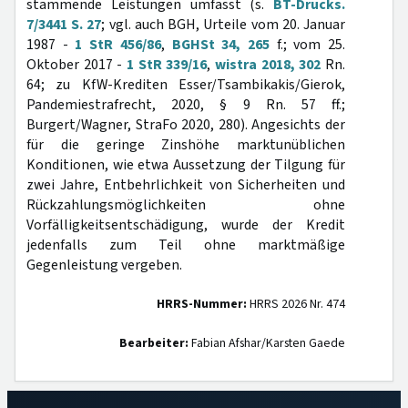
stammende Leistungen umfasst (s.
BT-Drucks.
7/3441 S. 27
; vgl. auch BGH, Urteile vom 20. Januar
1987 -
1 StR 456/86
,
BGHSt 34, 265
f.; vom 25.
Oktober 2017 -
1 StR 339/16
,
wistra 2018, 302
Rn.
64; zu KfW-Krediten Esser/Tsambikakis/Gierok,
Pandemiestrafrecht, 2020, § 9 Rn. 57 ff.;
Burgert/Wagner, StraFo 2020, 280). Angesichts der
für die geringe Zinshöhe marktunüblichen
Konditionen, wie etwa Aussetzung der Tilgung für
zwei Jahre, Entbehrlichkeit von Sicherheiten und
Rückzahlungsmöglichkeiten ohne
Vorfälligkeitsentschädigung, wurde der Kredit
jedenfalls zum Teil ohne marktmäßige
Gegenleistung vergeben.
HRRS-Nummer:
HRRS 2026 Nr. 474
Bearbeiter:
Fabian Afshar/Karsten Gaede