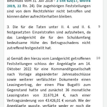
Beschluss vom 31. Juli 2018 -
3 StR 620/17
,
wistra
2019, 22
Rn. 24). Die zugehörigen Feststellungen
sind von dem Rechtsfehler nicht betroffen und
können daher aufrechterhalten bleiben.
9
3. Die für die Taten unter II. 4. und II. 6.
festgesetzten Einzelstrafen sind aufzuheben, da
das Landgericht die für den Schuldumfang
bedeutsame Höhe des Betrugsschadens nicht
zutreffend festgestellt hat.
10
a) Gemäß den hierzu vom Landgericht getroffenen
Feststellungen schloss der Angeklagte am 14.
Oktober 2022 für eine Kommanditgesellschaft
nach Vorlage abgeänderter Jahresabschlüsse
sowie weiterer verfälschter Dokumente einen
Leasingvertrag, der einen Pkw Bugatti zum
Gegenstand hatte und zunächst 36 monatliche
Leasingraten von 31.670,24 €, nach einer
Vertragsänderung von 43.426,01 € vorsah. Wie der
Angeklagte wusste, verfügte weder er noch die