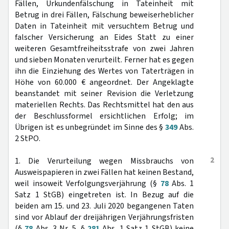
Fällen, Urkundenfälschung in Tateinheit mit
Betrug in drei Fällen, Fälschung beweiserheblicher
Daten in Tateinheit mit versuchtem Betrug und
falscher Versicherung an Eides Statt zu einer
weiteren Gesamtfreiheitsstrafe von zwei Jahren
und sieben Monaten verurteilt. Ferner hat es gegen
ihn die Einziehung des Wertes von Taterträgen in
Höhe von 60.000 € angeordnet. Der Angeklagte
beanstandet mit seiner Revision die Verletzung
materiellen Rechts. Das Rechtsmittel hat den aus
der Beschlussformel ersichtlichen Erfolg; im
Übrigen ist es unbegründet im Sinne des §
349
Abs.
2 StPO.
2
1. Die Verurteilung wegen Missbrauchs von
Ausweispapieren in zwei Fällen hat keinen Bestand,
weil insoweit Verfolgungsverjährung (§
78
Abs. 1
Satz 1 StGB) eingetreten ist. In Bezug auf die
beiden am 15. und 23. Juli 2020 begangenen Taten
sind vor Ablauf der dreijährigen Verjährungsfristen
(§
78
Abs. 3 Nr. 5, §
281
Abs. 1 Satz 1 StGB) keine