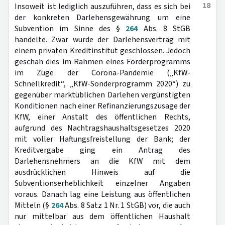
18
Insoweit ist lediglich auszuführen, dass es sich bei
der konkreten Darlehensgewährung um eine
Subvention im Sinne des §
264
Abs. 8 StGB
handelte. Zwar wurde der Darlehensvertrag mit
einem privaten Kreditinstitut geschlossen. Jedoch
geschah dies im Rahmen eines Förderprogramms
im Zuge der Corona-Pandemie („KfW-
Schnellkredit“, „KfW-Sonderprogramm 2020“) zu
gegenüber marktüblichen Darlehen vergünstigten
Konditionen nach einer Refinanzierungszusage der
KfW, einer Anstalt des öffentlichen Rechts,
aufgrund des Nachtragshaushaltsgesetzes 2020
mit voller Haftungsfreistellung der Bank; der
Kreditvergabe ging ein Antrag des
Darlehensnehmers an die KfW mit dem
ausdrücklichen Hinweis auf die
Subventionserheblichkeit einzelner Angaben
voraus. Danach lag eine Leistung aus öffentlichen
Mitteln (§
264
Abs. 8 Satz 1 Nr. 1 StGB) vor, die auch
nur mittelbar aus dem öffentlichen Haushalt