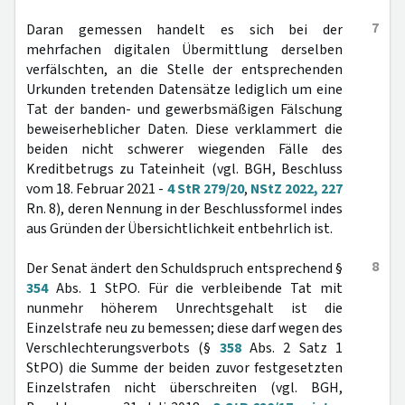
7
Daran gemessen handelt es sich bei der
mehrfachen digitalen Übermittlung derselben
verfälschten, an die Stelle der entsprechenden
Urkunden tretenden Datensätze lediglich um eine
Tat der banden- und gewerbsmäßigen Fälschung
beweiserheblicher Daten. Diese verklammert die
beiden nicht schwerer wiegenden Fälle des
Kreditbetrugs zu Tateinheit (vgl. BGH, Beschluss
vom 18. Februar 2021 -
4 StR 279/20
,
NStZ 2022, 227
Rn. 8), deren Nennung in der Beschlussformel indes
aus Gründen der Übersichtlichkeit entbehrlich ist.
8
Der Senat ändert den Schuldspruch entsprechend §
354
Abs. 1 StPO. Für die verbleibende Tat mit
nunmehr höherem Unrechtsgehalt ist die
Einzelstrafe neu zu bemessen; diese darf wegen des
Verschlechterungsverbots (§
358
Abs. 2 Satz 1
StPO) die Summe der beiden zuvor festgesetzten
Einzelstrafen nicht überschreiten (vgl. BGH,