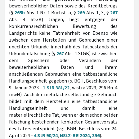
beweiserheblicher Daten sowie des Kreditbetrugs
(§
265b
Abs. 1 Nr. 1 Buchst. a, §
269
Abs. 1, 3, §
267
Abs. 4 StGB) tragen, liegt entgegen der
konkurrenzrechtlichen Bewertung des
Landgerichts keine Tatmehrheit vor. Ebenso wie
zwischen dem Herstellen und Gebrauchen einer
unechten Urkunde innerhalb des Tatbestands der
Urkundenfälschung (§
267
Abs. 1 StGB) ist zwischen
dem Speichern oder Verändern der
beweiserheblichen Daten und ihrem
anschließenden Gebrauchen eine tatbestandliche
Handlungseinheit gegeben (s. BGH, Beschluss vom
9. Januar 2023 -
1 StR 381/22
, wistra 2023, 296 Rn. 4
mwN). Auch der mehrfache selbständige Gebrauch
bildet mit dem Herstellen eine tatbestandliche
Handlungseinheit und damit eine
materiellrechtliche Tat, wenn er dem schon bei der
Fälschung bestehenden konkreten Gesamtvorsatz
des Täters entspricht (vgl. BGH, Beschluss vom 24.
April 2024 -
4 StR 90/24
,
NStZ-RR 2024, 356
).