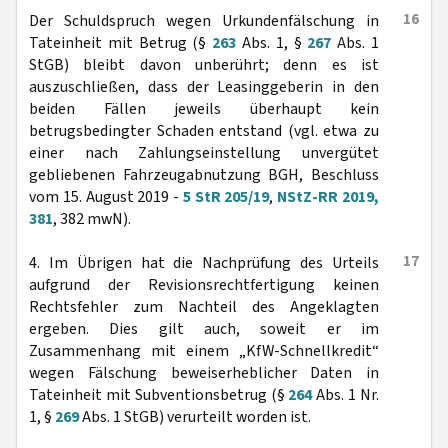
16
Der Schuldspruch wegen Urkundenfälschung in
Tateinheit mit Betrug (§
263
Abs. 1, §
267
Abs. 1
StGB) bleibt davon unberührt; denn es ist
auszuschließen, dass der Leasinggeberin in den
beiden Fällen jeweils überhaupt kein
betrugsbedingter Schaden entstand (vgl. etwa zu
einer nach Zahlungseinstellung unvergütet
gebliebenen Fahrzeugabnutzung BGH, Beschluss
vom 15. August 2019 -
5 StR 205/19
,
NStZ-RR 2019,
381
, 382 mwN).
17
4. Im Übrigen hat die Nachprüfung des Urteils
aufgrund der Revisionsrechtfertigung keinen
Rechtsfehler zum Nachteil des Angeklagten
ergeben. Dies gilt auch, soweit er im
Zusammenhang mit einem „KfW-Schnellkredit“
wegen Fälschung beweiserheblicher Daten in
Tateinheit mit Subventionsbetrug (§
264
Abs. 1 Nr.
1, §
269
Abs. 1 StGB) verurteilt worden ist.