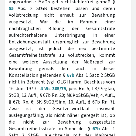
angeordnete Maßregel rechtsfehlerfrei gemäß §
55
Abs. 2 StGB bestehen lassen und deren
Vollstreckung nicht erneut zur Bewährung
ausgesetzt. War die im Rahmen einer
nachträglichen Bildung der Gesamtstrafe
aufrechterhaltene Unterbringung in einer
Entziehungsanstalt ursprünglich zur Bewährung
ausgesetzt, ist jedoch die neu bestimmte
Gesamtfreiheitsstrafe zu vollstrecken, kommt
eine weitere Aussetzung der Maßregel zur
Bewährung gemäß dem auch in dieser
Konstellation geltenden §
67b
Abs. 1 Satz 2 StGB
nicht in Betracht (vgl. OLG Hamm, Beschluss vom
16. Juni 1979 -
4 Ws 305/79
, juris Rn. 5; LK/Peglau,
StGB, 13. Aufl., § 67b Rn. 20; MüKoStGB/Veh, 4. Aufl.,
§ 67b Rn. 6; SK-StGB/Sinn, 10. Aufl., § 67b Rn. 7).
Zwar ist der Gesetzeswortlaut insoweit
auslegungsfähig, als nicht näher geregelt ist, ob
die nicht zur Bewährung ausgesetzte
Gesamtfreiheitsstrafe im Sinne des §
67b
Abs. 1
Satz 2 StGB „gleichzeitig mit der Maßregel