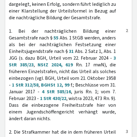
dargelegt, keinen Erfolg, sondern führt lediglich zu
einer Klarstellung der Urteilsformel in Bezug auf
die nachträgliche Bildung der Gesamtstrafe.
2
1. Bei der nachträglichen Bildung einer
Gesamtstrafe nach §
55
Abs. 1 StGB werden, anders
als bei der nachträglichen Festsetzung einer
Einheitsjugendstrafe nach §
31
Abs. 2 Satz 1, Abs. 1
JGG (s. dazu BGH, Urteil vom 22. Februar 2024 -
3
StR 385/23
,
NStZ 2024, 619
Rn. 17 mwN), die
früheren Einzelstrafen, nicht das Urteil als solches
einbezogen (vgl. BGH, Urteil vom 21. Oktober 1958
-
1 StR 312/58
,
BGHSt 12, 99
f.; Beschlüsse vom 31.
Januar 2017 -
4 StR 585/16
, juris Rn. 1; vom 7.
Februar 2023 -
1 StR 430/22
, wistra 2023, 473 Rn. 9).
Dass die einbezogene Freiheitsstrafe hier von
einem Jugendschöffengericht verhängt wurde,
ändert daran nichts.
3
2. Die Strafkammer hat die in dem früheren Urteil