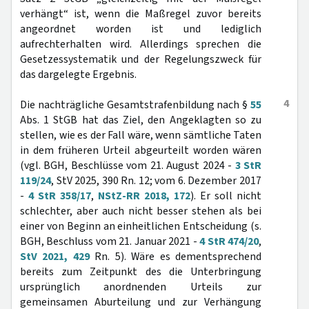
verhängt“ ist, wenn die Maßregel zuvor bereits
angeordnet worden ist und lediglich
aufrechterhalten wird. Allerdings sprechen die
Gesetzessystematik und der Regelungszweck für
das dargelegte Ergebnis.
4
Die nachträgliche Gesamtstrafenbildung nach §
55
Abs. 1 StGB hat das Ziel, den Angeklagten so zu
stellen, wie es der Fall wäre, wenn sämtliche Taten
in dem früheren Urteil abgeurteilt worden wären
(vgl. BGH, Beschlüsse vom 21. August 2024 -
3 StR
119/24
, StV 2025, 390 Rn. 12; vom 6. Dezember 2017
-
4 StR 358/17
,
NStZ-RR 2018, 172
). Er soll nicht
schlechter, aber auch nicht besser stehen als bei
einer von Beginn an einheitlichen Entscheidung (s.
BGH, Beschluss vom 21. Januar 2021 -
4 StR 474/20
,
StV 2021, 429
Rn. 5). Wäre es dementsprechend
bereits zum Zeitpunkt des die Unterbringung
ursprünglich anordnenden Urteils zur
gemeinsamen Aburteilung und zur Verhängung