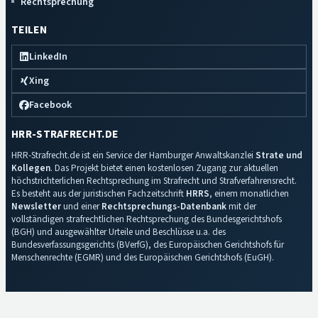
Rechtsprechung
TEILEN
LinkedIn
Xing
Facebook
HRR-STRAFRECHT.DE
HRR-Strafrecht.de ist ein Service der Hamburger Anwaltskanzlei
Strate und
Kollegen
. Das Projekt bietet einen kostenlosen Zugang zur aktuellen
höchstrichterlichen Rechtsprechung im Strafrecht und Strafverfahrensrecht.
Es besteht aus der juristischen Fachzeitschrift
HRRS
, einem monatlichen
Newsletter
und einer
Rechtsprechungs-Datenbank
mit der
vollständigen strafrechtlichen Rechtsprechung des Bundesgerichtshofs
(BGH) und ausgewählter Urteile und Beschlüsse u.a. des
Bundesverfassungsgerichts (BVerfG), des Europäischen Gerichtshofs für
Menschenrechte (EGMR) und des Europäischen Gerichtshofs (EuGH).
Impressum
·
Datenschutz