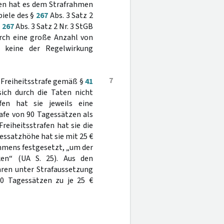
fen hat es dem Strafrahmen
iele des §
267
Abs. 3 Satz 2
§
267
Abs. 3 Satz 2 Nr. 3 StGB
urch eine große Anzahl von
 keine der Regelwirkung
7
 Freiheitsstrafe gemäß §
41
sich durch die Taten nicht
fen hat sie jeweils eine
rafe von 90 Tagessätzen als
eiheitsstrafen hat sie die
essatzhöhe hat sie mit 25 €
mmens festgesetzt, „um der
ken“ (UA S. 25). Aus den
hren unter Strafaussetzung
0 Tagessätzen zu je 25 €