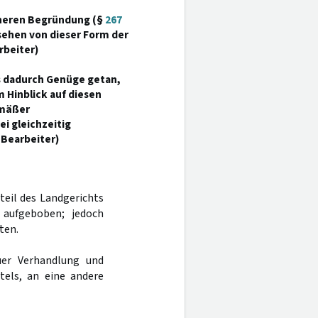
äheren Begründung (§
267
bsehen von dieser Form der
rbeiter)
s dadurch Genüge getan,
m Hinblick auf diesen
emäßer
i gleichzeitig
(Bearbeiter)
rteil des Landgerichts
 aufgeboben; jedoch
ten.
er Verhandlung und
tels, an eine andere