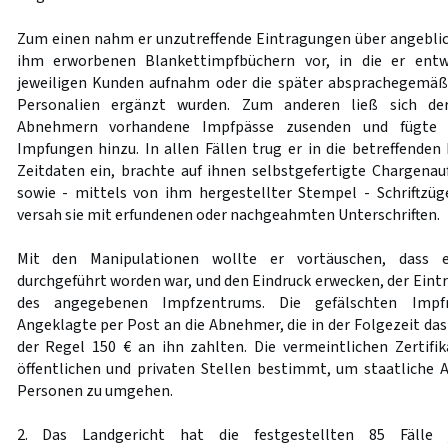
Zum einen nahm er unzutreffende Eintragungen über angebli
ihm erworbenen Blankettimpfbüchern vor, in die er entw
jeweiligen Kunden aufnahm oder die später absprachegemäß
Personalien ergänzt wurden. Zum anderen ließ sich de
Abnehmern vorhandene Impfpässe zusenden und fügte 
Impfungen hinzu. In allen Fällen trug er in die betreffenden
Zeitdaten ein, brachte auf ihnen selbstgefertigte Chargenauf
sowie - mittels von ihm hergestellter Stempel - Schriftzü
versah sie mit erfundenen oder nachgeahmten Unterschriften.
Mit den Manipulationen wollte er vortäuschen, dass e
durchgeführt worden war, und den Eindruck erwecken, der Ein
des angegebenen Impfzentrums. Die gefälschten Impfn
Angeklagte per Post an die Abnehmer, die in der Folgezeit das
der Regel 150 € an ihn zahlten. Die vermeintlichen Zertifi
öffentlichen und privaten Stellen bestimmt, um staatliche A
Personen zu umgehen.
2. Das Landgericht hat die festgestellten 85 Fälle j