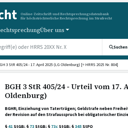
cht
Online-Zeitschrift und Rechtsprechungsdatenbank
für höchstrichterliche Rechtsprechung im Strafrecht
echtsprechung
Über uns
Suchen
GH 3 StR 405/24 - 17. April 2025 (LG Oldenburg) [= HRRS 2025 Nr. 804]
BGH 3 StR 405/24 - Urteil vom 17. 
Oldenburg)
BGHR; Einziehung von Taterträgen; Geldstrafe neben Freihe
der Revision auf den Strafausspruch bei obligatorischer Einz
§
41
StGB; §
73
StGB; §
73c
StGB; §
345
StPO