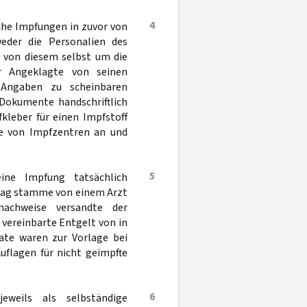
4
che Impfungen in zuvor von
eder die Personalien des
 von diesem selbst um die
r Angeklagte von seinen
Angaben zu scheinbaren
 Dokumente handschriftlich
kleber für einen Impfstoff
ge von Impfzentren an und
5
ine Impfung tatsächlich
trag stamme von einem Arzt
achweise versandte der
 vereinbarte Entgelt von in
kate waren zur Vorlage bei
uflagen für nicht geimpfte
6
eweils als selbständige