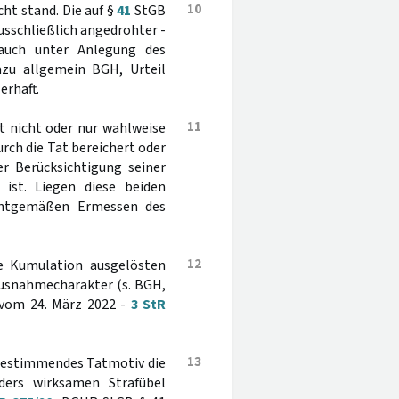
10
cht stand. Die auf §
41
StGB
usschließlich angedrohter -
h auch unter Anlegung des
azu allgemein BGH, Urteil
erhaft.
11
t nicht oder nur wahlweise
rch die Tat bereichert oder
r Berücksichtigung seiner
 ist. Liegen diese beiden
ichtgemäßen Ermessen des
12
 Kumulation ausgelösten
Ausnahmecharakter (s. BGH,
 vom 24. März 2022 -
3 StR
13
ie bestimmendes Tatmotiv die
ders wirksamen Strafübel