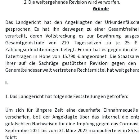
2. Die weitergehende Revision wird verworfen.
Gründe
Das Landgericht hat den Angeklagten der Urkundenfälschu
gesprochen. Es hat ihn deswegen zu einer Gesamtfreihei
verurteilt, deren Vollstreckung es zur Bewährung ausge
Gesamtgeldstrafe von 210 Tagessätzen zu je 25 € 
Zahlungserleichterungen belegt. Ferner hat es gegen ihn die
Taterträgen in Höhe von 15.790 € angeordnet. Die Staatsan
ihrer auf die Sachrüge gestützten Revision gegen den 
Generalbundesanwalt vertretene Rechtsmittel hat weitgehend
I.
1. Das Landgericht hat folgende Feststellungen getroffen:
Um sich für längere Zeit eine dauerhafte Einnahmequel
verschaffen, bot der Angeklagte über das Internet die ent
gefälschten Nachweisen für eine Impfung gegen das Coronavi
September 2021 bis zum 31. März 2022 manipulierte er in 85 F
folgt: