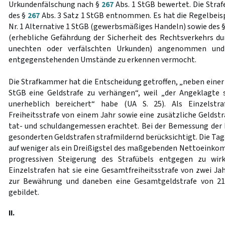
Urkundenfälschung nach §
267
Abs. 1 StGB bewertet. Die Stra
des §
267
Abs. 3 Satz 1 StGB entnommen. Es hat die Regelbeisp
Nr. 1 Alternative 1 StGB (gewerbsmäßiges Handeln) sowie des 
(erhebliche Gefährdung der Sicherheit des Rechtsverkehrs d
unechten oder verfälschten Urkunden) angenommen und
entgegenstehenden Umstände zu erkennen vermocht.
Die Strafkammer hat die Entscheidung getroffen, „neben einer
StGB eine Geldstrafe zu verhängen“, weil „der Angeklagte 
unerheblich bereichert“ habe (UA S. 25). Als Einzelstra
Freiheitsstrafe von einem Jahr sowie eine zusätzliche Geldst
tat- und schuldangemessen erachtet. Bei der Bemessung der Fr
gesonderten Geldstrafen strafmildernd berücksichtigt. Die Tag
auf weniger als ein Dreißigstel des maßgebenden Nettoeinko
progressiven Steigerung des Strafübels entgegen zu wir
Einzelstrafen hat sie eine Gesamtfreiheitsstrafe von zwei Ja
zur Bewährung und daneben eine Gesamtgeldstrafe von 21
gebildet.
II.