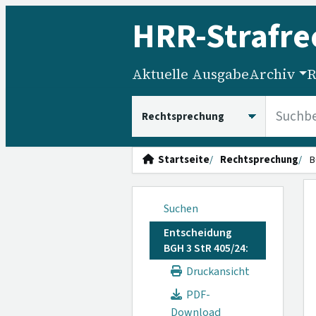
HRR
-Strafre
Aktuelle Ausgabe
Archiv
R
HRRS durchsuchen
Startseite
Rechtsprechung
B
Suchen
Entscheidung
BGH 3 StR 405/24:
Druckansicht
PDF-
Download