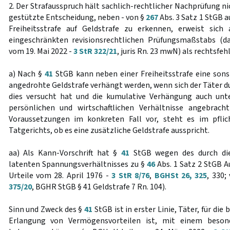
2. Der Strafausspruch hält sachlich-rechtlicher Nachprüfung ni
gestützte Entscheidung, neben - von §
267
Abs. 3 Satz 1 StGB a
Freiheitsstrafe auf Geldstrafe zu erkennen, erweist sic
eingeschränkten revisionsrechtlichen Prüfungsmaßstabs (d
vom 19. Mai 2022 -
3 StR 322/21
, juris Rn. 23 mwN) als rechtsfehl
a) Nach §
41
StGB kann neben einer Freiheitsstrafe eine sons
angedrohte Geldstrafe verhängt werden, wenn sich der Täter du
dies versucht hat und die kumulative Verhängung auch unte
persönlichen und wirtschaftlichen Verhältnisse angebracht
Voraussetzungen im konkreten Fall vor, steht es im pfl
Tatgerichts, ob es eine zusätzliche Geldstrafe ausspricht.
aa) Als Kann-Vorschrift hat §
41
StGB wegen des durch die
latenten Spannungsverhältnisses zu §
46
Abs. 1 Satz 2 StGB 
Urteile vom 28. April 1976 -
3 StR 8/76
,
BGHSt 26, 325
, 330;
375/20
, BGHR StGB § 41 Geldstrafe 7 Rn. 104).
Sinn und Zweck des §
41
StGB ist in erster Linie, Täter, für d
Erlangung von Vermögensvorteilen ist, mit einem beson