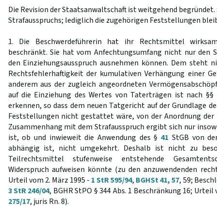
Die Revision der Staatsanwaltschaft ist weitgehend begründet. 
Strafausspruchs; lediglich die zugehörigen Feststellungen blei
1. Die Beschwerdeführerin hat ihr Rechtsmittel wirksa
beschränkt. Sie hat vom Anfechtungsumfang nicht nur den S
den Einziehungsausspruch ausnehmen können. Dem steht nic
Rechtsfehlerhaftigkeit der kumulativen Verhängung einer Ge
anderem aus der zugleich angeordneten Vermögensabschöpf
auf die Einziehung des Wertes von Taterträgen ist nach §§
erkennen, so dass dem neuen Tatgericht auf der Grundlage de
Feststellungen nicht gestattet wäre, von der Anordnung de
Zusammenhang mit dem Strafausspruch ergibt sich nur insowei
ist, ob und inwieweit die Anwendung des §
41
StGB von der
abhängig ist, nicht umgekehrt. Deshalb ist nicht zu bes
Teilrechtsmittel stufenweise entstehende Gesamtents
Widerspruch aufweisen könnte (zu den anzuwendenden rech
Urteil vom 2. März 1995 -
1 StR 595/94
,
BGHSt 41, 57
, 59; Besch
3 StR 246/04
, BGHR StPO § 344 Abs. 1 Beschränkung 16; Urteil
275/17
, juris Rn. 8).