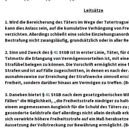
Leitsätze
1. Wird die Bereicherung des Täters im Wege der Tatertrags
kann dies Anlass sein, auf die kumulative Verhängung von Fre
verzichten. Allerdings schließt eine solche Einziehungsanor
Bestrafung nicht zwangsläufig, grundsätzlich oder in aller Re
2. Sinn und Zweck des §
41
StGB ist in erster Linie, Täter, fü
Tatmotiv die Erlangung von Vermögensvorteilen ist, mit ei
Strafübel belegen zu können. Die Vorschrift ermöglicht eine 
Strafen und ist auf Fälle zugeschnitten, in denen es nach der
ausnahmsweise zur Erreichung der Strafzwecke sinnvoll ersche
Freiheit, sondern darüber hinaus am Vermögen zu treffen. (B
3. Daneben bietet §
41
StGB nach dem gesetzgeberischen Wil
Fällen“ die Möglichkeit, „die Freiheitsstrafe niedriger zu hal
einem angemessenen Ausgleich für die Schuld des Täters zu 
gesonderte Geldstrafe darf allerdings nicht allein deshalb e
sich verwirkte höhere Freiheitsstrafe auf ein Maß herabsetze
Aussetzung der Vollstreckung zur Bewährung ermöglicht. (B