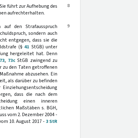
8
Sie führt zur Aufhebung des
ben aufrechterhalten.
9
m auf den Strafausspruch
chuldspruch, sondern auch
ht entgegen, dass sie die
ldstrafe (§
41
StGB) unter
ung hergeleitet hat. Denn
73
,
73c
StGB zwingend zu
r zu den Taten getroffenen
r Maßnahme abzusehen. Ein
t, als darüber zu befinden
 Einziehungsentscheidung
orgen, dass die nach dem
cheidung einen inneren
tlichen Maßstäben s. BGH,
luss vom 2. Dezember 2004 -
 vom 10. August 2017 -
3 StR