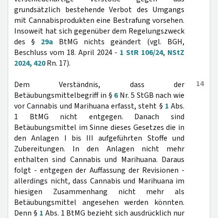
grundsätzlich bestehende Verbot des Umgangs
mit Cannabisprodukten eine Bestrafung vorsehen.
Insoweit hat sich gegenüber dem Regelungszweck
des §
29a
BtMG nichts geändert (vgl. BGH,
Beschluss vom 18. April 2024 -
1 StR 106/24
,
NStZ
2024, 420
Rn. 17).
14
Dem Verständnis, dass der
Betäubungsmittelbegriff in §
6
Nr. 5 StGB nach wie
vor Cannabis und Marihuana erfasst, steht §
1
Abs.
1 BtMG nicht entgegen. Danach sind
Betäubungsmittel im Sinne dieses Gesetzes die in
den Anlagen I bis III aufgeführten Stoffe und
Zubereitungen. In den Anlagen nicht mehr
enthalten sind Cannabis und Marihuana. Daraus
folgt - entgegen der Auffassung der Revisionen -
allerdings nicht, dass Cannabis und Marihuana im
hiesigen Zusammenhang nicht mehr als
Betäubungsmittel angesehen werden könnten.
Denn §
1
Abs. 1 BtMG bezieht sich ausdrücklich nur