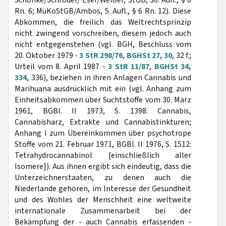
Schönke/Schröder/ Eser/Weißer, StGB, 30. Aufl., § 6
Rn. 6; MüKoStGB/Ambos, 5. Aufl., § 6 Rn. 12). Diese
Abkommen, die freilich das Weltrechtsprinzip
nicht zwingend vorschreiben, diesem jedoch auch
nicht entgegenstehen (vgl. BGH, Beschluss vom
20. Oktober 1979 -
3 StR 298/76
,
BGHSt 27, 30
, 32 f.;
Urteil vom 8. April 1987 -
3 StR 11/87
,
BGHSt 34,
334
, 336), beziehen in ihren Anlagen Cannabis und
Marihuana ausdrücklich mit ein (vgl. Anhang zum
Einheitsabkommen über Suchtstoffe vom 30. März
1961, BGBl. II 1973, S. 1398: Cannabis,
Cannabisharz, Extrakte und Cannabistinkturen;
Anhang I zum Übereinkommen über psychotrope
Stoffe vom 21. Februar 1971, BGBl. II 1976, S. 1512:
Tetrahydrocannabinol [einschließlich aller
Isomere]). Aus ihnen ergibt sich eindeutig, dass die
Unterzeichnerstaaten, zu denen auch die
Niederlande gehören, im Interesse der Gesundheit
und des Wohles der Menschheit eine weltweite
internationale Zusammenarbeit bei der
Bekämpfung der - auch Cannabis erfassenden -