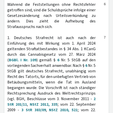
6
Während die Feststellungen ohne Rechtsfehler
getroffen sind, sind die Schuldsprüche infolge einer
Gesetzesänderung nach Urteilsverkündung zu
ändern. Dies zieht die Aufhebung des
Strafausspruchs nach sich.
7
1. Deutsches Strafrecht ist auch nach der
Einführung des mit Wirkung vom 1. April 2024
geltenden Straftatbestandes in § 34 Abs. 1 KCanG
durch das Cannabisgesetz vom 27. März 2024
(
BGBl. I Nr. 109
) gemäß §
6
Nr. 5 StGB auf den
vorliegenden Sachverhalt anwendbar. Nach §
6
Nr. 5
StGB gilt deutsches Strafrecht, unabhängig vom
Recht des Tatorts, für den unbefugten Vertrieb von
Betäubungsmitteln, wenn die Tat im Ausland
begangen wurde. Die Vorschrift ist nach ständiger
Rechtsprechung Ausdruck des Weltrechtsprinzips
(vgl. BGH, Beschlüsse vom 3. November 2011 -
2
StR 201/11
,
NStZ 2012, 335
; vom 22. September
2009 -
3 StR 383/09
,
NStZ 2010, 521
; vom 22.