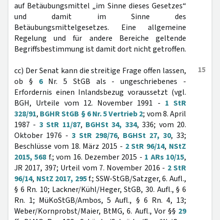
auf Betäubungsmittel „im Sinne dieses Gesetzes“
und damit im Sinne des
Betäubungsmittelgesetzes. Eine allgemeine
Regelung und für andere Bereiche geltende
Begriffsbestimmung ist damit dort nicht getroffen.
15
cc) Der Senat kann die streitige Frage offen lassen,
ob §
6
Nr. 5 StGB als - ungeschriebenes -
Erfordernis einen Inlandsbezug voraussetzt (vgl.
BGH, Urteile vom 12. November 1991 -
1 StR
328/91
,
BGHR StGB § 6 Nr. 5 Vertrieb 2
; vom 8. April
1987 -
3 StR 11/87
,
BGHSt 34, 334
, 336; vom 20.
Oktober 1976 -
3 StR 298/76
,
BGHSt 27, 30
, 33;
Beschlüsse vom 18. März 2015 -
2 StR 96/14
,
NStZ
2015, 568
f.; vom 16. Dezember 2015 -
1 ARs 10/15
,
JR 2017, 397; Urteil vom 7. November 2016 -
2 StR
96/14
,
NStZ 2017, 295
f.; SSW-StGB/Satzger, 6. Aufl.,
§ 6 Rn. 10; Lackner/Kühl/Heger, StGB, 30. Aufl., § 6
Rn. 1; MüKoStGB/Ambos, 5 Aufl., § 6 Rn. 4, 13;
Weber/Kornprobst/Maier, BtMG, 6. Aufl., Vor §§
29