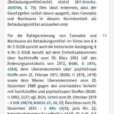
(Betäubungsmittelrecht) stützt (
BT-Drucks.
20/8704, S. 70
). Dies lässt erkennen, dass der
Gesetzgeber selbst davon ausgeht, dass Cannabis
und Marihuana in diesem Normkontext als
Betäubungsmittel anzusehen sind.
12
Für die Kategorisierung von Cannabis und
Marihuana als Betäubungsmittel im Sinne von §
6
Nr. 5 StGB spricht auch die historische Auslegung. §
6
Nr. 5 StGB beruht auf dem Einheitsabkommen
über Suchtstoffe vom 30. März 1961 (idF des
Änderungsprotokolls von 1972,
BGBl. II 1973,
1354
), dem Übereinkommen über psychotrope
Stoffe vom 21. Februar 1971 (BGBl. II 1976, 1478)
sowie dem Wiener Übereinkommen vom 20.
Dezember 1988 gegen den unerlaubten Verkehr
mit Suchtstoffen und psychotropen Stoffen (BGBl.
II 1993, 1137; vgl. BGH, Urteil vom 20. Oktober 1979
-
3 StR 298/76
,
BGHSt 27, 30
, 33; Beschluss vom 16.
Dezember 2015 -
1 ARs 10/15
, juris Rn. 22;