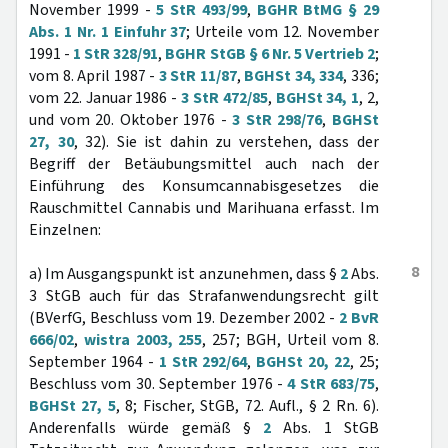
November 1999 -
5 StR 493/99
,
BGHR BtMG § 29
Abs. 1 Nr. 1 Einfuhr 37
; Urteile vom 12. November
1991 -
1 StR 328/91
,
BGHR StGB § 6 Nr. 5 Vertrieb 2
;
vom 8. April 1987 -
3 StR 11/87
,
BGHSt 34, 334
, 336;
vom 22. Januar 1986 -
3 StR 472/85
,
BGHSt 34, 1
, 2,
und vom 20. Oktober 1976 -
3 StR 298/76
,
BGHSt
27, 30
, 32). Sie ist dahin zu verstehen, dass der
Begriff der Betäubungsmittel auch nach der
Einführung des Konsumcannabisgesetzes die
Rauschmittel Cannabis und Marihuana erfasst. Im
Einzelnen:
8
a) Im Ausgangspunkt ist anzunehmen, dass §
2
Abs.
3 StGB auch für das Strafanwendungsrecht gilt
(BVerfG, Beschluss vom 19. Dezember 2002 -
2 BvR
666/02
,
wistra 2003, 255
, 257; BGH, Urteil vom 8.
September 1964 -
1 StR 292/64
,
BGHSt 20, 22
, 25;
Beschluss vom 30. September 1976 -
4 StR 683/75
,
BGHSt 27, 5
, 8; Fischer, StGB, 72. Aufl., § 2 Rn. 6).
Anderenfalls würde gemäß §
2
Abs. 1 StGB