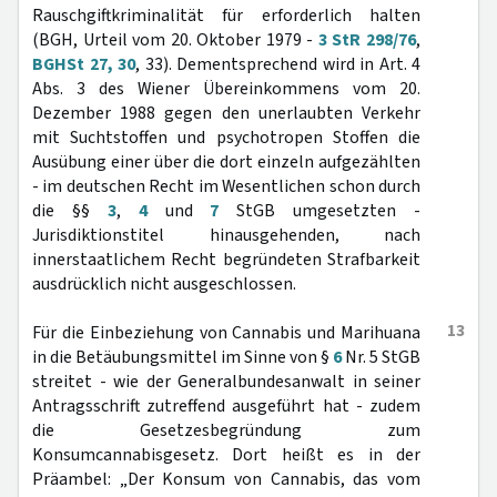
Rauschgiftkriminalität für erforderlich halten
(BGH, Urteil vom 20. Oktober 1979 -
3 StR 298/76
,
BGHSt 27, 30
, 33). Dementsprechend wird in Art. 4
Abs. 3 des Wiener Übereinkommens vom 20.
Dezember 1988 gegen den unerlaubten Verkehr
mit Suchtstoffen und psychotropen Stoffen die
Ausübung einer über die dort einzeln aufgezählten
- im deutschen Recht im Wesentlichen schon durch
die §§
3
,
4
und
7
StGB umgesetzten -
Jurisdiktionstitel hinausgehenden, nach
innerstaatlichem Recht begründeten Strafbarkeit
ausdrücklich nicht ausgeschlossen.
13
Für die Einbeziehung von Cannabis und Marihuana
in die Betäubungsmittel im Sinne von §
6
Nr. 5 StGB
streitet - wie der Generalbundesanwalt in seiner
Antragsschrift zutreffend ausgeführt hat - zudem
die Gesetzesbegründung zum
Konsumcannabisgesetz. Dort heißt es in der
Präambel: „Der Konsum von Cannabis, das vom