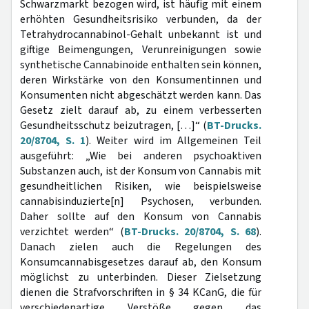
Schwarzmarkt bezogen wird, ist häufig mit einem
erhöhten Gesundheitsrisiko verbunden, da der
Tetrahydrocannabinol-Gehalt unbekannt ist und
giftige Beimengungen, Verunreinigungen sowie
synthetische Cannabinoide enthalten sein können,
deren Wirkstärke von den Konsumentinnen und
Konsumenten nicht abgeschätzt werden kann. Das
Gesetz zielt darauf ab, zu einem verbesserten
Gesundheitsschutz beizutragen, […]“ (
BT-Drucks.
20/8704, S. 1
). Weiter wird im Allgemeinen Teil
ausgeführt: „Wie bei anderen psychoaktiven
Substanzen auch, ist der Konsum von Cannabis mit
gesundheitlichen Risiken, wie beispielsweise
cannabisinduzierte[n] Psychosen, verbunden.
Daher sollte auf den Konsum von Cannabis
verzichtet werden“ (
BT-Drucks. 20/8704, S. 68
).
Danach zielen auch die Regelungen des
Konsumcannabisgesetzes darauf ab, den Konsum
möglichst zu unterbinden. Dieser Zielsetzung
dienen die Strafvorschriften in § 34 KCanG, die für
verschiedenartige Verstöße gegen das