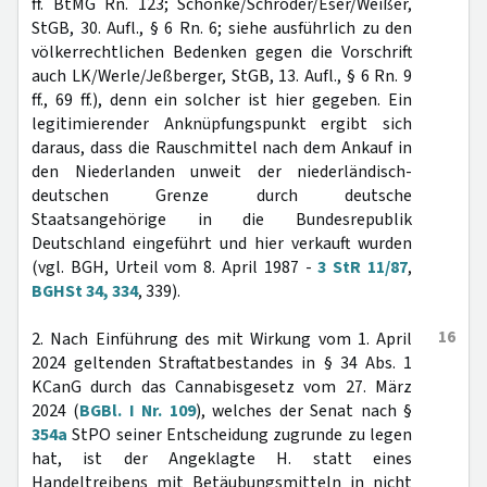
ff. BtMG Rn. 123; Schönke/Schröder/Eser/Weißer,
StGB, 30. Aufl., § 6 Rn. 6; siehe ausführlich zu den
völkerrechtlichen Bedenken gegen die Vorschrift
auch LK/Werle/Jeßberger, StGB, 13. Aufl., § 6 Rn. 9
ff., 69 ff.), denn ein solcher ist hier gegeben. Ein
legitimierender Anknüpfungspunkt ergibt sich
daraus, dass die Rauschmittel nach dem Ankauf in
den Niederlanden unweit der niederländisch-
deutschen Grenze durch deutsche
Staatsangehörige in die Bundesrepublik
Deutschland eingeführt und hier verkauft wurden
(vgl. BGH, Urteil vom 8. April 1987 -
3 StR 11/87
,
BGHSt 34, 334
, 339).
16
2. Nach Einführung des mit Wirkung vom 1. April
2024 geltenden Straftatbestandes in § 34 Abs. 1
KCanG durch das Cannabisgesetz vom 27. März
2024 (
BGBl. I Nr. 109
), welches der Senat nach §
354a
StPO seiner Entscheidung zugrunde zu legen
hat, ist der Angeklagte H. statt eines
Handeltreibens mit Betäubungsmitteln in nicht