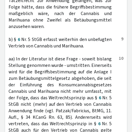
Tatzeitrecht zur Anwendung gelangen, was zur
Folge hätte, dass die frühere Begriffsbestimmung
maßgeblich wäre, nach der Cannabis und
Marihuana ohne Zweifel als Betäubungsmittel
anzusehen waren.
9
b) §
6
Nr. 5 StGB erfasst weiterhin den unbefugten
Vertrieb von Cannabis und Marihuana.
10
aa) In der Literatur ist diese Frage - soweit bislang
Stellung genommen wurde - umstritten. Einerseits
wird für die Begriffsbestimmung auf die Anlage I
zum Betäubungsmittelgesetz abgehoben, die seit
der Einführung des Konsumcannabisgesetzes
Cannabis und Marihuana nicht mehr umfasst, mit
der Folge, dass das Weltrechtsprinzip aus §
6
Nr. 5
StGB nicht (mehr) auf den Vertrieb von Cannabis
Anwendung finde (vgl. Patzak/Fabricius, BtMG, 11.
Aufl., § 34 KCanG Rn. 63, 85). Andererseits wird
vertreten, dass das Weltrechtsprinzip in §
6
Nr. 5
StGB auch für den Vertrieb von Cannabis gelte