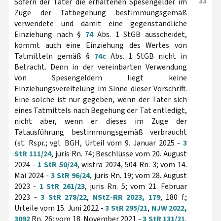
33
Sofern der Täter die erhaltenen Spesengelder im
Zuge der Tatbegehung bestimmungsgemäß
verwendete und damit eine gegenständliche
Einziehung nach §
74
Abs. 1 StGB ausscheidet,
kommt auch eine Einziehung des Wertes von
Tatmitteln gemäß §
74c
Abs. 1 StGB nicht in
Betracht. Denn in der vereinbarten Verwendung
von Spesengeldern liegt keine
Einziehungsvereitelung im Sinne dieser Vorschrift.
Eine solche ist nur gegeben, wenn der Täter sich
eines Tatmittels nach Begehung der Tat entledigt,
nicht aber, wenn er dieses im Zuge der
Tatausführung bestimmungsgemäß verbraucht
(st. Rspr.; vgl. BGH, Urteil vom 9. Januar 2025 -
3
StR 111/24
, juris Rn. 74; Beschlüsse vom 20. August
2024 -
1 StR 50/24
, wistra 2024, 504 Rn. 3; vom 14.
Mai 2024 -
3 StR 96/24
, juris Rn. 19; vom 28. August
2023 -
1 StR 261/23
, juris Rn. 5; vom 21. Februar
2023 -
3 StR 278/22
,
NStZ-RR 2023, 179
, 180 f.;
Urteile vom 15. Juni 2022 -
3 StR 295/21
,
NJW 2022,
3092
Rn. 26; vom 18. November 2021 -
3 StR 131/21
,