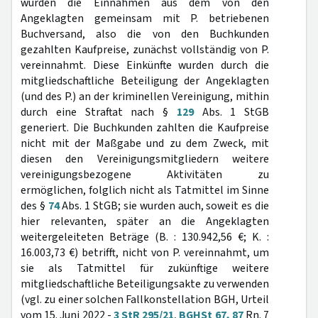
wurden die Einnahmen aus dem von den
Angeklagten gemeinsam mit P. betriebenen
Buchversand, also die von den Buchkunden
gezahlten Kaufpreise, zunächst vollständig von P.
vereinnahmt. Diese Einkünfte wurden durch die
mitgliedschaftliche Beteiligung der Angeklagten
(und des P.) an der kriminellen Vereinigung, mithin
durch eine Straftat nach §
129
Abs. 1 StGB
generiert. Die Buchkunden zahlten die Kaufpreise
nicht mit der Maßgabe und zu dem Zweck, mit
diesen den Vereinigungsmitgliedern weitere
vereinigungsbezogene Aktivitäten zu
ermöglichen, folglich nicht als Tatmittel im Sinne
des §
74
Abs. 1 StGB; sie wurden auch, soweit es die
hier relevanten, später an die Angeklagten
weitergeleiteten Beträge (B. : 130.942,56 €; K. :
16.003,73 €) betrifft, nicht von P. vereinnahmt, um
sie als Tatmittel für zukünftige weitere
mitgliedschaftliche Beteiligungsakte zu verwenden
(vgl. zu einer solchen Fallkonstellation BGH, Urteil
vom 15. Juni 2022 -
3 StR 295/21
,
BGHSt 67, 87
Rn. 7