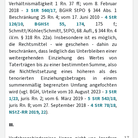
Verhältnismäßigkeit 1 Rn. 37 ff.; vom 8. Februar
2018 -
3 StR 560/17
, BGHR StPO § 344 Abs. 1
Beschränkung 25 Rn. 4; vom 17. Juni 2010 -
4 StR
126/10
,
BGHSt 55, 174
, 175 f.;
Schmitt/Köhler/Schmitt, StPO, 68. Aufl., § 344 Rn. 4
i.V.m. § 318 Rn. 22a). Insbesondere ist es möglich,
die Rechtsmittel - wie geschehen - dahin zu
beschränken, dass lediglich das Unterbleiben einer
weitergehenden Einziehung des Wertes von
Taterträgen bis zu einer bestimmten Summe, also
die Nichtfestsetzung eines höheren als des
tenorierten Einziehungsbetrages in einem
summenmäßig begrenzten Umfang angefochten
wird (vgl. BGH, Urteile vom 10. August 2023 -
3 StR
1/23
, juris Rn. 2; vom 6. März 2019 -
5 StR 543/18
,
juris Rn. 8; vom 27. September 2018 -
4 StR 78/18
,
NStZ-RR 2019, 22
).
III.
17