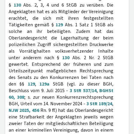
§
130
Abs. 2, 3, 4 und 6 StGB zu verüben. Die
Angeklagten hat es als Mitglieder der Vereinigung
erachtet, die sich mit ihren festgestellten
Tätigkeiten gemäß §
129
Abs. 1 Satz 1 StGB als
solche an ihr beteiligten. Zudem hat das
Oberlandesgericht die Lagerhaltung der beim
polizeilichen Zugriff sichergestellten Druckwerke
als Vorrätighalten volksverhetzender Inhalte
unter anderem nach §
130
Abs. 2 Nr. 2 StGB
gewertet. Entsprechend der früheren und zum
Urteilszeitpunkt maßgeblichen Rechtsprechung
des Senats zu den Konkurrenzen bei Taten nach
den §§
129
,
129a
StGB (vgl. zu dieser BGH,
Beschluss vom 9. Juli 2015 -
3 StR 537/14
,
BGHSt
60, 308
; s. zur neuen Konkurrenzrechtsprechung
BGH, Urteil vom 14. November 2024 -
3 StR 189/24
,
NJW 2025, 456
Rn. 9 ff.) hat das Oberlandesgericht
eine Strafbarkeit der Angeklagten jeweils wegen
zweier Taten der mitgliedschaftlichen Beteiligung
an einer kriminellen Vereinigung, davon in einem