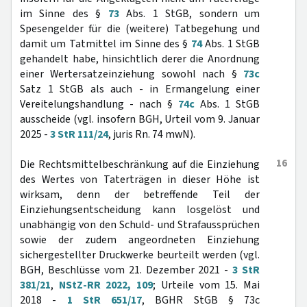
im Sinne des §
73
Abs. 1 StGB, sondern um
Spesengelder für die (weitere) Tatbegehung und
damit um Tatmittel im Sinne des §
74
Abs. 1 StGB
gehandelt habe, hinsichtlich derer die Anordnung
einer Wertersatzeinziehung sowohl nach §
73c
Satz 1 StGB als auch - in Ermangelung einer
Vereitelungshandlung - nach §
74c
Abs. 1 StGB
ausscheide (vgl. insofern BGH, Urteil vom 9. Januar
2025 -
3 StR 111/24
, juris Rn. 74 mwN).
16
Die Rechtsmittelbeschränkung auf die Einziehung
des Wertes von Taterträgen in dieser Höhe ist
wirksam, denn der betreffende Teil der
Einziehungsentscheidung kann losgelöst und
unabhängig von den Schuld- und Strafaussprüchen
sowie der zudem angeordneten Einziehung
sichergestellter Druckwerke beurteilt werden (vgl.
BGH, Beschlüsse vom 21. Dezember 2021 -
3 StR
381/21
,
NStZ-RR 2022, 109
; Urteile vom 15. Mai
2018 -
1 StR 651/17
, BGHR StGB § 73c