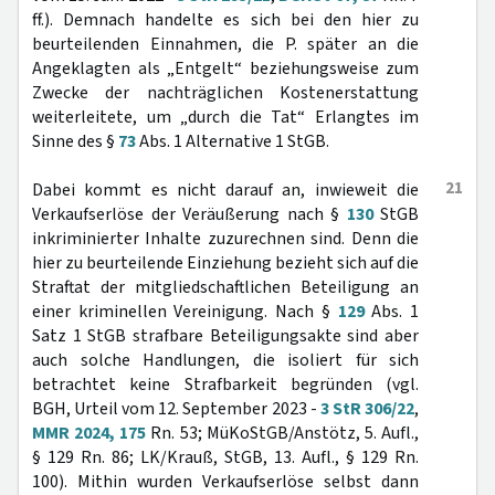
ff.). Demnach handelte es sich bei den hier zu
beurteilenden Einnahmen, die P. später an die
Angeklagten als „Entgelt“ beziehungsweise zum
Zwecke der nachträglichen Kostenerstattung
weiterleitete, um „durch die Tat“ Erlangtes im
Sinne des §
73
Abs. 1 Alternative 1 StGB.
21
Dabei kommt es nicht darauf an, inwieweit die
Verkaufserlöse der Veräußerung nach §
130
StGB
inkriminierter Inhalte zuzurechnen sind. Denn die
hier zu beurteilende Einziehung bezieht sich auf die
Straftat der mitgliedschaftlichen Beteiligung an
einer kriminellen Vereinigung. Nach §
129
Abs. 1
Satz 1 StGB strafbare Beteiligungsakte sind aber
auch solche Handlungen, die isoliert für sich
betrachtet keine Strafbarkeit begründen (vgl.
BGH, Urteil vom 12. September 2023 -
3 StR 306/22
,
MMR 2024, 175
Rn. 53; MüKoStGB/Anstötz, 5. Aufl.,
§ 129 Rn. 86; LK/Krauß, StGB, 13. Aufl., § 129 Rn.
100). Mithin wurden Verkaufserlöse selbst dann