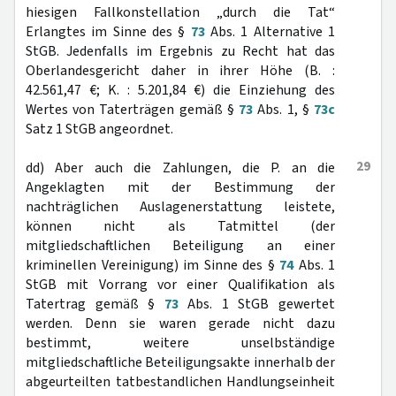
hiesigen Fallkonstellation „durch die Tat“
Erlangtes im Sinne des §
73
Abs. 1 Alternative 1
StGB. Jedenfalls im Ergebnis zu Recht hat das
Oberlandesgericht daher in ihrer Höhe (B. :
42.561,47 €; K. : 5.201,84 €) die Einziehung des
Wertes von Taterträgen gemäß §
73
Abs. 1, §
73c
Satz 1 StGB angeordnet.
29
dd) Aber auch die Zahlungen, die P. an die
Angeklagten mit der Bestimmung der
nachträglichen Auslagenerstattung leistete,
können nicht als Tatmittel (der
mitgliedschaftlichen Beteiligung an einer
kriminellen Vereinigung) im Sinne des §
74
Abs. 1
StGB mit Vorrang vor einer Qualifikation als
Tatertrag gemäß §
73
Abs. 1 StGB gewertet
werden. Denn sie waren gerade nicht dazu
bestimmt, weitere unselbständige
mitgliedschaftliche Beteiligungsakte innerhalb der
abgeurteilten tatbestandlichen Handlungseinheit