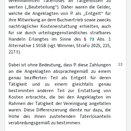
vereinnahmten Taterlöses an Tatgenossen zu
werten („Beuteteilung“). Daher waren die Gelder,
welche die Angeklagten von P. als „Entgelt“ für
ihre Mitwirkung an dem Buchvertrieb sowie zwecks
nachträglicher Kostenerstattung erhielten, auch
für sie durch urteilsgegenständliches strafbares
Handeln Erlangtes im Sinne des §
73
Abs. 1
Alternative 1 StGB (vgl. Wimmer, StraFo 2025, 215,
217 f.).
23
Dabei ist ohne Bedeutung, dass P. diese Zahlungen
an die Angeklagten absprachegemäß zu einem
genau bezifferten Teil als Entgelt für deren
Tätigkeit und zu einem gleichfalls genau
bestimmten anderen Teil zur Erstattung von
Kosten erbrachte, die bei den Angeklagten im
Rahmen der Tätigkeit der Vereinigung angefallen
waren. Diese Differenzierung diente nur dazu, die
Höhe des ihnen zustehenden Taterlösanteils
verabredungsgemäß zu bestimmen.