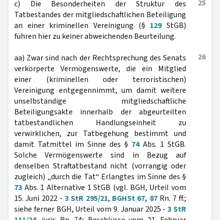
25
c) Die Besonderheiten der Struktur des
Tatbestandes der mitgliedschaftlichen Beteiligung
an einer kriminellen Vereinigung (§
129
StGB)
führen hier zu keiner abweichenden Beurteilung.
26
aa) Zwar sind nach der Rechtsprechung des Senats
verkörperte Vermögenswerte, die ein Mitglied
einer (kriminellen oder terroristischen)
Vereinigung entgegennimmt, um damit weitere
unselbständige mitgliedschaftliche
Beteiligungsakte innerhalb der abgeurteilten
tatbestandlichen Handlungseinheit zu
verwirklichen, zur Tatbegehung bestimmt und
damit Tatmittel im Sinne des §
74
Abs. 1 StGB.
Solche Vermögenswerte sind in Bezug auf
denselben Straftatbestand nicht (vorrangig oder
zugleich) „durch die Tat“ Erlangtes im Sinne des §
73
Abs. 1 Alternative 1 StGB (vgl. BGH, Urteil vom
15. Juni 2022 -
3 StR 295/21
,
BGHSt 67, 87
Rn. 7 ff.;
siehe ferner BGH, Urteil vom 9. Januar 2025 -
3 StR