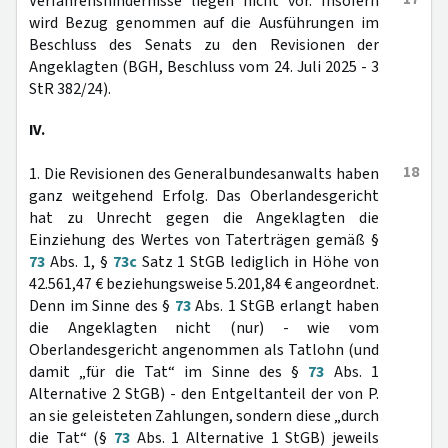
Verfahrenshindernisse liegen nicht vor. Insofern
wird Bezug genommen auf die Ausführungen im
Beschluss des Senats zu den Revisionen der
Angeklagten (BGH, Beschluss vom 24. Juli 2025 - 3
StR 382/24).
IV.
18
1. Die Revisionen des Generalbundesanwalts haben
ganz weitgehend Erfolg. Das Oberlandesgericht
hat zu Unrecht gegen die Angeklagten die
Einziehung des Wertes von Taterträgen gemäß §
73
Abs. 1, §
73c
Satz 1 StGB lediglich in Höhe von
42.561,47 € beziehungsweise 5.201,84 € angeordnet.
Denn im Sinne des §
73
Abs. 1 StGB erlangt haben
die Angeklagten nicht (nur) - wie vom
Oberlandesgericht angenommen als Tatlohn (und
damit „für die Tat“ im Sinne des §
73
Abs. 1
Alternative 2 StGB) - den Entgeltanteil der von P.
an sie geleisteten Zahlungen, sondern diese „durch
die Tat“ (§
73
Abs. 1 Alternative 1 StGB) jeweils