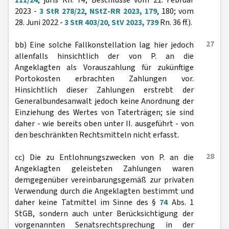
111/24
, juris Rn. 74; Beschlüsse vom 21. Februar
2023 -
3 StR 278/22
,
NStZ-RR 2023, 179
, 180; vom
28. Juni 2022 -
3 StR 403/20
,
StV 2023, 739
Rn. 36 ff.).
27
bb) Eine solche Fallkonstellation lag hier jedoch
allenfalls hinsichtlich der von P. an die
Angeklagten als Vorauszahlung für zukünftige
Portokosten erbrachten Zahlungen vor.
Hinsichtlich dieser Zahlungen erstrebt der
Generalbundesanwalt jedoch keine Anordnung der
Einziehung des Wertes von Taterträgen; sie sind
daher - wie bereits oben unter II. ausgeführt - von
den beschränkten Rechtsmitteln nicht erfasst.
28
cc) Die zu Entlohnungszwecken von P. an die
Angeklagten geleisteten Zahlungen waren
demgegenüber vereinbarungsgemäß zur privaten
Verwendung durch die Angeklagten bestimmt und
daher keine Tatmittel im Sinne des §
74
Abs. 1
StGB, sondern auch unter Berücksichtigung der
vorgenannten Senatsrechtsprechung in der