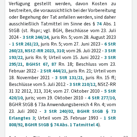
Verfügung gestellt werden, davon Kosten zu
bestreiten, die voraussichtlich bei der Vorbereitung
oder Begehung der Tat anfallen werden, sind daher
ausschließlich Tatmittel im Sinne des §
74
Abs. 1
StGB (st. Rspr.; vgl. BGH, Beschlüsse vom 23. Juli
2024 -
3 StR 246/24
, juris Rn. 5; vom 28. August 2023
-
1 StR 261/23
, juris Rn. 5; vom 27. Juni 2023 -
6 StR
260/23
,
NStZ-RR 2023, 310
; vom 26. Juli 2022 -
3 StR
193/22
, juris Rn. 9; Urteil vom 15. Juni 2022 -
3 StR
295/21
,
BGHSt 67, 87
Rn. 18; Beschluss vom 23.
Februar 2022 -
2 StR 444/21
, juris Rn. 21; Urteil vom
18. November 2021 -
3 StR 131/21
, juris Rn. 15 ff.;
Beschlüsse vom 5. Juli 2012 -
3 StR 210/12
, NStZ-RR
31 32 2012, 313, 314; vom 27. Oktober 2010 -
5 StR
420/10
, juris; vom 19. Oktober 2010 -
4 StR 277/10
,
BGHR StGB § 73a Anwendungsbereich 4 Rn. 4; vom
23. Juli 2002 -
3 StR 240/02
,
BGHR StGB § 73
Erlangtes 3
; Urteil vom 25. Februar 1993 -
1 StR
808/92
,
BGHR StGB § 74 Abs. 1 Tatmittel 4
).