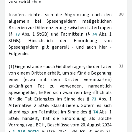
zu verwirklichen.
30
Insofern richtet sich die Abgrenzung nach den
allgemein bei Spesengeldern maßgeblichen
Kriterien zur Differenzierung zwischen Taterträgen
(§
73
Abs. 1 StGB) und Tatmitteln (§
74
Abs. 1
StGB). Hinsichtlich der Einordnung von
Spesengeldern gilt generell - und auch hier -
Folgendes:
31
(1) Gegenstände - auch Geldbeträge -, die der Täter
von einem Dritten erhält, um sie für die Begehung
einer (etwa mit dem Dritten vereinbarten)
zukünftigen Tat zu verwenden, namentlich
Spesengelder, ließen sich zwar rein begrifflich als
für die Tat Erlangtes im Sinne des §
73
Abs. 1
Alternative 2 StGB klassifizieren. Sofern es sich
allerdings um Tatmittel im Sinne des §
74
Abs. 1
StGB handelt, hat die Einordnung als solche
Vorrang (vgl. BGH, Beschlüsse vom 20. August 2024
-
1 StR 50/24
, wistra 2024, 504 Rn. 3; vom 21.