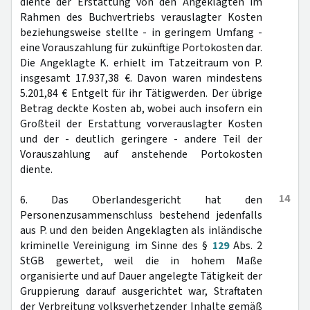
diente der Erstattung von den Angeklagten im
Rahmen des Buchvertriebs verauslagter Kosten
beziehungsweise stellte - in geringem Umfang -
eine Vorauszahlung für zukünftige Portokosten dar.
Die Angeklagte K. erhielt im Tatzeitraum von P.
insgesamt 17.937,38 €. Davon waren mindestens
5.201,84 € Entgelt für ihr Tätigwerden. Der übrige
Betrag deckte Kosten ab, wobei auch insofern ein
Großteil der Erstattung vorverauslagter Kosten
und der - deutlich geringere - andere Teil der
Vorauszahlung auf anstehende Portokosten
diente.
14
6. Das Oberlandesgericht hat den
Personenzusammenschluss bestehend jedenfalls
aus P. und den beiden Angeklagten als inländische
kriminelle Vereinigung im Sinne des §
129
Abs. 2
StGB gewertet, weil die in hohem Maße
organisierte und auf Dauer angelegte Tätigkeit der
Gruppierung darauf ausgerichtet war, Straftaten
der Verbreitung volksverhetzender Inhalte gemäß